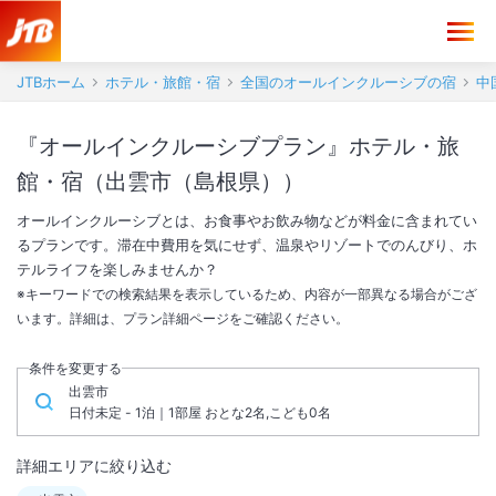
JTBホーム
ホテル・旅館・宿
全国のオールインクルーシブの宿
中
『オールインクルーシブプラン』ホテル・旅
館・宿（出雲市（島根県））
オールインクルーシブとは、お食事やお飲み物などが料金に含まれてい
るプランです。滞在中費用を気にせず、温泉やリゾートでのんびり、ホ
テルライフを楽しみませんか？
※キーワードでの検索結果を表示しているため、内容が一部異なる場合がござ
います。詳細は、プラン詳細ページをご確認ください。
条件を変更する
出雲市
日付未定 - 1泊｜1部屋 おとな2名,こども0名
詳細エリアに絞り込む