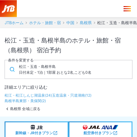
JTBホーム
ホテル・旅館・宿
中国
島根県
松江・玉造・島根半島
松江・玉造・島根半島のホテル・旅館・宿
（島根県） 宿泊予約
条件を変更する
松江・玉造・島根半島
日付未定 - 1泊｜1部屋 おとな2名,こども0名
詳細エリアに絞り込む
松江・松江しんじ湖温泉
(
24
)
玉造温泉・宍道湖南
(
12
)
島根半島東部・美保関
(
2
)
島根県 全域に戻る
新幹線・JR付きプラン
航空券付きプラン