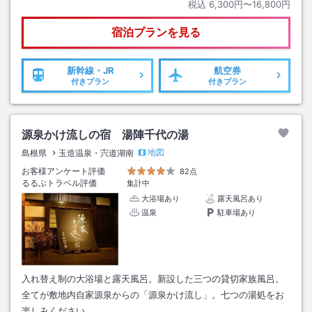
税込
6,300円〜16,800円
宿泊プランを見る
新幹線・JR
航空券
付きプラン
付きプラン
源泉かけ流しの宿 湯陣千代の湯
地図
島根県
玉造温泉・宍道湖南
お客様アンケート評価
82点
るるぶトラベル評価
集計中
大浴場あり
露天風呂あり
温泉
駐車場あり
入れ替え制の大浴場と露天風呂。新設した三つの貸切家族風呂。
全てが敷地内自家源泉からの「源泉かけ流し」。七つの湯処をお
楽しみください。