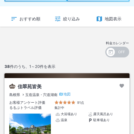
おすすめ順
絞り込み
地図表示
料金カレンダー
38
件のうち、
1～20
件を表示
佳翠苑皆美
地図
島根県
玉造温泉・宍道湖南
お客様アンケート評価
91点
るるぶトラベル評価
集計中
大浴場あり
露天風呂あり
温泉
駐車場あり