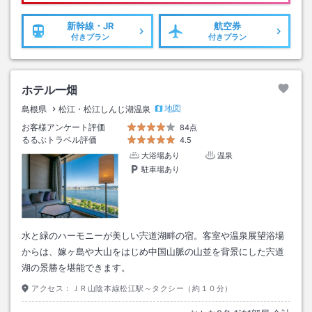
新幹線・JR
航空券
付きプラン
付きプラン
ホテル一畑
地図
島根県
松江・松江しんじ湖温泉
お客様アンケート評価
84点
るるぶトラベル評価
4.5
大浴場あり
温泉
駐車場あり
水と緑のハーモニーが美しい宍道湖畔の宿。客室や温泉展望浴場
からは、嫁ヶ島や大山をはじめ中国山脈の山並を背景にした宍道
湖の景勝を堪能できます。
アクセス：
ＪＲ山陰本線松江駅～タクシー（約１０分）