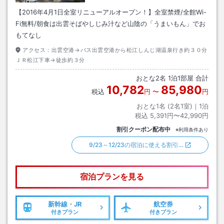
【2016年4月1日全室リニューアルオープン！】全室禁煙/全館Wi-
Fi無料/朝食は出雲そばやしじみ汁など山陰の「うまいもん」でお
もてなし
アクセス：
出雲空港→バス出雲空港から松江しんじ湖温泉行き約３０分
ＪＲ松江下車→徒歩約３分
おとな
2
名
1
泊
1
部屋 合計
10,782
85,980
税込
円
〜
円
おとな1名 (
2
名1室)｜
1
泊
税込
5,391円〜42,990円
割引クーポン配布中
※利用条件あり
9/23～12/23の宿泊に使える割引…
宿泊プランを見る
新幹線・JR
航空券
付きプラン
付きプラン