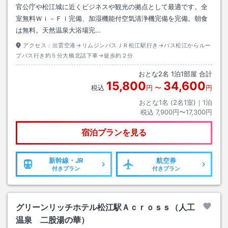
官公庁や松江城に近くビジネスや観光の拠点として最適です。全
室無料Ｗｉ－Ｆｉ完備、加湿機能付空気清浄機完備を完備。朝食
は無料。天然温泉大浴場完…
アクセス：
出雲空港→リムジンバスＪＲ松江駅行き→バス松江からルー
プバス行き約５分大橋北詰下車→徒歩約２分
おとな
2
名
1
泊
1
部屋 合計
15,800
34,600
税込
円
〜
円
おとな1名 (
2
名1室)｜
1
泊
税込
7,900円〜17,300円
宿泊プランを見る
新幹線・JR
航空券
付きプラン
付きプラン
グリーンリッチホテル松江駅Ａｃｒｏｓｓ（人工
温泉 二股湯の華）