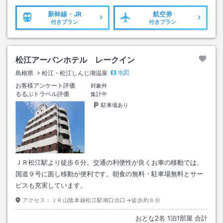
新幹線・JR
航空券
付きプラン
付きプラン
松江アーバンホテル レークイン
地図
島根県
松江・松江しんじ湖温泉
お客様アンケート評価
対象外
るるぶトラベル評価
集計中
駐車場あり
ＪＲ松江駅より徒歩６分。交通の利便性が良くお車の移動では、
国道９号に面し移動が便利です。朝食の無料・駐車場無料とサー
ビスも充実しています。
アクセス：
ＪＲ山陰本線松江駅南口出口→徒歩約６分
おとな
2
名
1
泊
1
部屋 合計