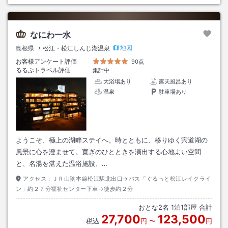
なにわ一水
地図
島根県
松江・松江しんじ湖温泉
お客様アンケート評価
90点
るるぶトラベル評価
集計中
大浴場あり
露天風呂あり
温泉
駐車場あり
ようこそ、極上の湖畔ステイへ。時とともに、移りゆく宍道湖の
風景に心を澄ませて。寛ぎのひとときを演出する心地よい空間
と、名湯を湛えた温浴施設、…
アクセス：
ＪＲ山陰本線松江駅北出口→バス「ぐるっと松江レイクライ
ン」約２７分福祉センター下車→徒歩約２分
おとな
2
名
1
泊
1
部屋 合計
27,700
123,500
税込
円
〜
円