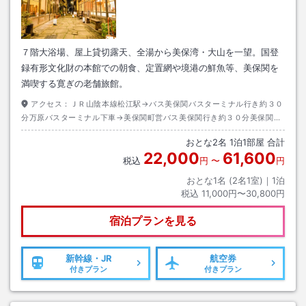
７階大浴場、屋上貸切露天、全湯から美保湾・大山を一望。国登
録有形文化財の本館での朝食、定置網や境港の鮮魚等、美保関を
満喫する寛ぎの老舗旅館。
アクセス：
ＪＲ山陰本線松江駅→バス美保関バスターミナル行き約３０
分万原バスターミナル下車→美保関町営バス美保関行き約３０分美保関下
車→徒歩約０分
おとな
2
名
1
泊
1
部屋 合計
22,000
61,600
税込
円
〜
円
おとな1名 (
2
名1室)｜
1
泊
税込
11,000円〜30,800円
宿泊プランを見る
新幹線・JR
航空券
付きプラン
付きプラン