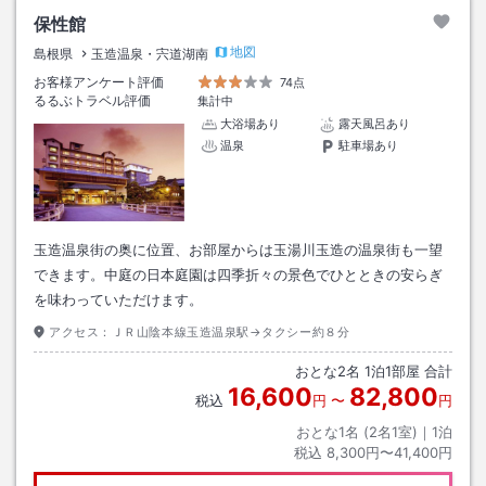
保性館
地図
島根県
玉造温泉・宍道湖南
お客様アンケート評価
74点
るるぶトラベル評価
集計中
大浴場あり
露天風呂あり
温泉
駐車場あり
玉造温泉街の奥に位置、お部屋からは玉湯川玉造の温泉街も一望
できます。中庭の日本庭園は四季折々の景色でひとときの安らぎ
を味わっていただけます。
アクセス：
ＪＲ山陰本線玉造温泉駅→タクシー約８分
おとな
2
名
1
泊
1
部屋 合計
16,600
82,800
税込
円
〜
円
おとな1名 (
2
名1室)｜
1
泊
税込
8,300円〜41,400円