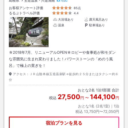
地図
島根県
玉造温泉・宍道湖南
お客様アンケート評価
85点
るるぶトラベル評価
4.4
大浴場あり
露天風呂あり
温泉
駐車場あり
☆2018年7月、リニューアルOPEN☆ロビーや食事処が和モダン
な雰囲気に生まれ変わりました！パワーストーンの「めのう風
呂」で極上の寛ぎを！
アクセス：
ＪＲ山陰本線玉造温泉駅→徒歩約２５分またはタクシー約６
分
おとな
2
名
1
泊
1
部屋 合計
27,500
144,100
税込
円
〜
円
おとな1名 (
2
名1室)｜
1
泊
税込
13,750円〜72,050円
宿泊プランを見る