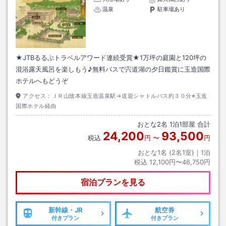
温泉
駐車場あり
★JTBるるぶトラベルアワード連続受賞★1万坪の庭園と120坪の
混浴露天風呂を楽しもう♪無料バスで宍道湖の夕日鑑賞に玉造国際
ホテルへもどうぞ
アクセス：
ＪＲ山陰本線玉造温泉駅→送迎シャトルバス約３０分※玉造
国際ホテル経由
おとな
2
名
1
泊
1
部屋 合計
24,200
93,500
税込
円
〜
円
おとな1名 (
2
名1室)｜
1
泊
税込
12,100円〜46,750円
宿泊プランを見る
新幹線・JR
航空券
付きプラン
付きプラン