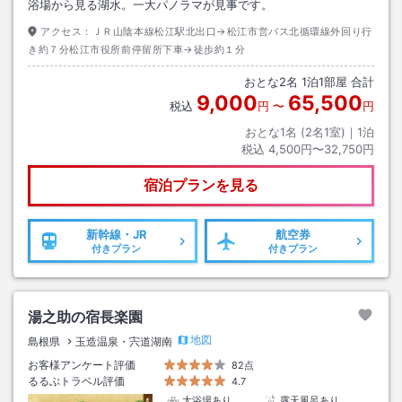
浴場から見る湖水。一大パノラマが見事です。
アクセス：
ＪＲ山陰本線松江駅北出口→松江市営バス北循環線外回り行
き約７分松江市役所前停留所下車→徒歩約１分
おとな
2
名
1
泊
1
部屋 合計
9,000
65,500
税込
円
〜
円
おとな1名 (
2
名1室)｜
1
泊
税込
4,500円〜32,750円
宿泊プランを見る
新幹線・JR
航空券
付きプラン
付きプラン
湯之助の宿長楽園
地図
島根県
玉造温泉・宍道湖南
お客様アンケート評価
82点
るるぶトラベル評価
4.7
大浴場あり
露天風呂あり