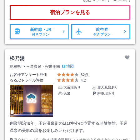
宿泊プランを見る
新幹線・JR
航空券
付きプラン
付きプラン
松乃湯
地図
島根県
玉造温泉・宍道湖南
お客様アンケート評価
82点
るるぶトラベル評価
4.2
大浴場あり
露天風呂あり
温泉
駐車場あり
創業明治18年、玉造温泉街のほぼ中心に位置する老舗旅館。玉造
温泉の美肌の湯をお楽しみいただけます。
アクセス：
ＪＲ山陰本線玉造温泉駅→→徒歩約３０分またはタクシー約