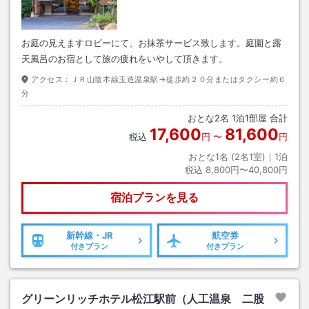
お庭の見えますロビーにて、お抹茶サービス致します。庭園と露
天風呂のお宿として旅の疲れをいやして頂きます。
アクセス：
ＪＲ山陰本線玉造温泉駅→徒歩約２０分またはタクシー約６
分
おとな
2
名
1
泊
1
部屋 合計
17,600
81,600
税込
円
〜
円
おとな1名 (
2
名1室)｜
1
泊
税込
8,800円〜40,800円
宿泊プランを見る
新幹線・JR
航空券
付きプラン
付きプラン
グリーンリッチホテル松江駅前（人工温泉 二股