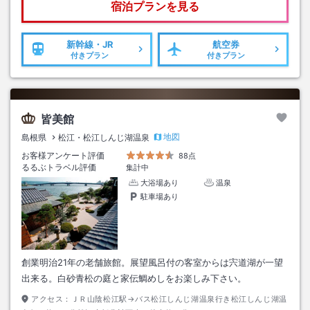
宿泊プランを見る
新幹線・JR
航空券
付きプラン
付きプラン
皆美館
地図
島根県
松江・松江しんじ湖温泉
お客様アンケート評価
88点
るるぶトラベル評価
集計中
大浴場あり
温泉
駐車場あり
創業明治21年の老舗旅館。展望風呂付の客室からは宍道湖が一望
出来る。白砂青松の庭と家伝鯛めしをお楽しみ下さい。
アクセス：
ＪＲ山陰松江駅→バス松江しんじ湖温泉行き松江しんじ湖温