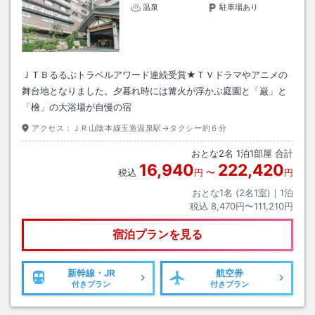
温泉
駐車場あり
ＪＴＢるるぶトラベルアワード連続受賞★ＴＶドラマやアニメの
舞台地となりました。夕暮れ時には篝火が浮かぶ庭園と「巌」と
「檜」の大浴場が自慢の宿
アクセス：
ＪＲ山陰本線玉造温泉駅→タクシー約６分
おとな
2
名
1
泊
1
部屋 合計
16,940
222,420
税込
円
〜
円
おとな1名 (
2
名1室)｜
1
泊
税込
8,470円〜111,210円
宿泊プランを見る
新幹線・JR
航空券
付きプラン
付きプラン