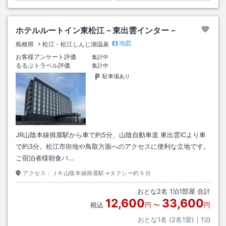
ホテルルートイン東松江－東出雲インター－
地図
島根県
松江・松江しんじ湖温泉
お客様アンケート評価
集計中
るるぶトラベル評価
集計中
駐車場あり
JR山陰本線揖屋駅から車で約5分、山陰自動車道 東出雲ICより車
で約3分。松江市街地や鳥取方面へのアクセスに便利な立地です。
ご宿泊者様朝食バ…
アクセス：
ＪＲ山陰本線揖屋駅→タクシー約５分
おとな
2
名
1
泊
1
部屋 合計
12,600
33,600
税込
円
〜
円
おとな1名 (
2
名1室)｜
1
泊