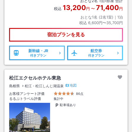
おとな
2
名
1
泊
1
部屋 合計
13,200
71,400
税込
円
〜
円
おとな1名 (
2
名1室)｜
1
泊
税込
6,600円〜35,700円
宿泊プランを見る
新幹線・JR
航空券
付きプラン
付きプラン
松江エクセルホテル東急
地図
島根県
松江・松江しんじ湖温泉
お客様アンケート評価
86点
るるぶトラベル評価
集計中
駐車場あり