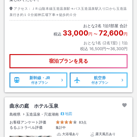
アクセス：
ＪＲ山陰本線玉造温泉駅→バス玉造温泉駅入り口から玉造温
泉行き約１０分姫神広場下車→徒歩約０分
おとな
2
名
1
泊
1
部屋 合計
33,000
72,600
税込
円
〜
円
おとな1名 (
2
名1室)｜
1
泊
税込
16,500円〜36,300円
宿泊プランを見る
新幹線・JR
航空券
付きプラン
付きプラン
曲水の庭 ホテル玉泉
地図
島根県
玉造温泉・宍道湖南
お客様アンケート評価
83点
るるぶトラベル評価
集計中
大浴場あり
露天風呂あり