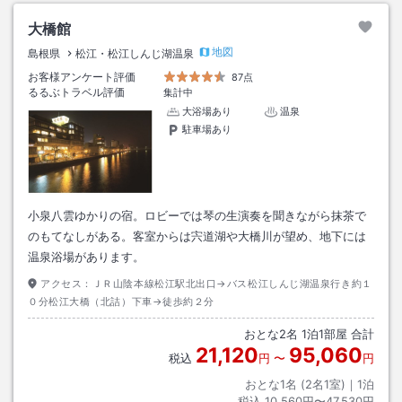
大橋館
地図
島根県
松江・松江しんじ湖温泉
お客様アンケート評価
87点
るるぶトラベル評価
集計中
大浴場あり
温泉
駐車場あり
小泉八雲ゆかりの宿。ロビーでは琴の生演奏を聞きながら抹茶で
のもてなしがある。客室からは宍道湖や大橋川が望め、地下には
温泉浴場があります。
アクセス：
ＪＲ山陰本線松江駅北出口→バス松江しんじ湖温泉行き約１
０分松江大橋（北詰）下車→徒歩約２分
おとな
2
名
1
泊
1
部屋 合計
21,120
95,060
税込
円
〜
円
おとな1名 (
2
名1室)｜
1
泊
税込
10,560円〜47,530円