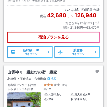
泉行き約１８分松江大橋北詰下車→徒歩約２分
おとな
2
名
1
泊
1
部屋 合計
42,680
126,940
税込
円
〜
円
おとな1名 (
2
名1室)｜
1
泊
税込
21,340円〜63,470円
宿泊プランを見る
新幹線・JR
航空券
付きプラン
付きプラン
出雲神々 縁結びの宿 紺家
地図
島根県
玉造温泉・宍道湖南
お客様アンケート評価
72点
るるぶトラベル評価
集計中
大浴場あり
露天風呂あり
温泉
駐車場あり