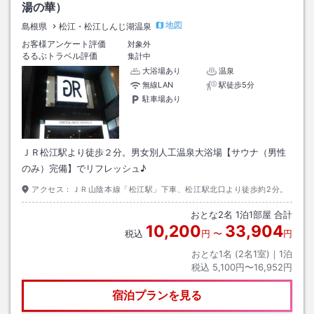
湯の華）
地図
島根県
松江・松江しんじ湖温泉
お客様アンケート評価
対象外
るるぶトラベル評価
集計中
大浴場あり
温泉
無線LAN
駅徒歩5分
駐車場あり
ＪＲ松江駅より徒歩２分。男女別人工温泉大浴場【サウナ（男性
のみ）完備】でリフレッシュ♪
アクセス：
ＪＲ山陰本線「松江駅」下車、松江駅北口より徒歩約2分。
おとな
2
名
1
泊
1
部屋 合計
10,200
33,904
税込
円
〜
円
おとな1名 (
2
名1室)｜
1
泊
税込
5,100円〜16,952円
宿泊プランを見る