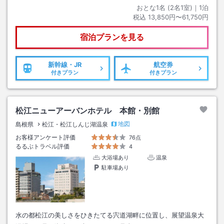
おとな1名 (
2
名1室)｜
1
泊
税込
13,850円〜61,750円
宿泊プランを見る
新幹線・JR
航空券
付きプラン
付きプラン
松江ニューアーバンホテル 本館・別館
地図
島根県
松江・松江しんじ湖温泉
お客様アンケート評価
76点
るるぶトラベル評価
4
大浴場あり
温泉
駐車場あり
水の都松江の美しさをひきたてる宍道湖畔に位置し、展望温泉大