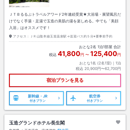
ＪＴＢるるぶトラベルアワード2年連続受賞★大浴場・展望風呂だ
けでなく手湯・足湯で玉造の美肌の湯を楽しめる。中でも「美顔
入浴」はオススメです！
アクセス：
ＪＲ山陰本線玉造温泉駅→送迎バス約５分※要事前予約
おとな
2
名
1
泊
1
部屋 合計
41,800
125,400
税込
円
〜
円
おとな1名 (
2
名1室)｜
1
泊
税込
20,900円〜62,700円
宿泊プランを見る
新幹線・JR
航空券
付きプラン
付きプラン
玉造グランドホテル長生閣