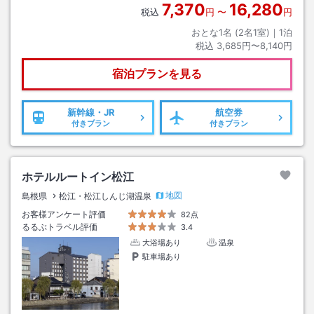
7,370
16,280
税込
円
〜
円
おとな1名 (
2
名1室)｜
1
泊
税込
3,685円〜8,140円
宿泊プランを見る
新幹線・JR
航空券
付きプラン
付きプラン
ホテルルートイン松江
地図
島根県
松江・松江しんじ湖温泉
お客様アンケート評価
82点
るるぶトラベル評価
3.4
大浴場あり
温泉
駐車場あり