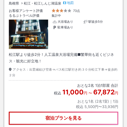
地図
島根県
松江・松江しんじ湖温泉
お客様アンケート評価
73点
るるぶトラベル評価
集計中
大浴場あり
駅徒歩5分
駐車場あり
松江駅より徒歩2分！人工温泉大浴場完備■繁華街も近くビジネ
ス・観光に好立地！
アクセス：
出雲縁結び空港→バス松江駅行き約３０分松江下車→徒歩約
２分
おとな
2
名
1
泊
1
部屋 合計
11,000
67,872
税込
円
〜
円
おとな1名 (
2
名1室)｜
1
泊
税込
5,500円〜33,936円
宿泊プランを見る