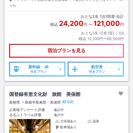
６分
おとな
2
名
1
泊
1
部屋 合計
24,200
121,000
税込
円
〜
円
おとな1名 (
2
名1室)｜
1
泊
税込
12,100円〜60,500円
宿泊プランを見る
新幹線・JR
航空券
付きプラン
付きプラン
国登録有形文化財 旅館 美保館
地図
島根県
島根半島東部・美保関
お客様アンケート評価
集計中
るるぶトラベル評価
集計中
大浴場あり
温泉
駐車場あり