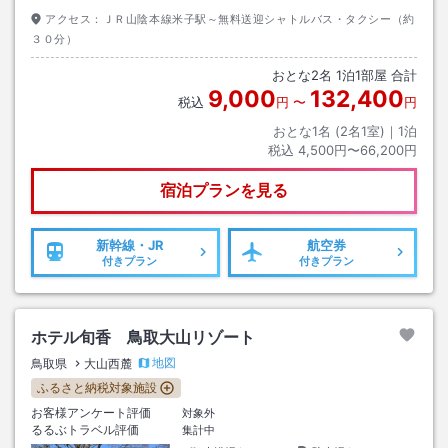
アクセス：
ＪＲ山陰本線米子駅～無料送迎シャトルバス・タクシー（約
３０分）
おとな
2
名
1
泊
1
部屋 合計
9,000
132,400
税込
円
〜
円
おとな1名 (
2
名1室)｜
1
泊
税込
4,500円〜66,200円
宿泊プランを見る
新幹線・JR
航空券
付きプラン
付きプラン
ホテル旬香 鳥取大山リゾート
地図
鳥取県
大山西麓
ふるさと納税対象施設
お客様アンケート評価
対象外
るるぶトラベル評価
集計中