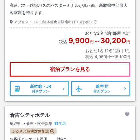
高速バス・路線バスのバスターミナルが真正面。鳥取県中部最大
客室数を誇ります。
アクセス：
ＪＲ山陰本線倉吉駅南出口→徒歩約１分
おとな
2
名
1
泊
1
部屋 合計
9,900
30,200
税込
円
〜
円
おとな1名 (
2
名1室)｜
1
泊
税込
4,950円〜15,100円
宿泊プランを見る
新幹線・JR
航空券
付きプラン
付きプラン
倉吉シティホテル
地図
鳥取県
倉吉・関金温泉
ふるさと納税対象施設
お客様アンケート評価
対象外