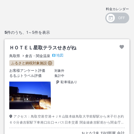
料金カレンダー
5
件のうち、
1～5
件を表示
ＨＯＴＥＬ星取テラスせきがね
地図
鳥取県
倉吉・関金温泉
ふるさと納税対象施設
お客様アンケート評価
対象外
るるぶトラベル評価
集計中
駐車場あり
アクセス：
鳥取空港空港→ＪＲ山陰本線鳥取大学前駅駅から米子行き約
６０分倉吉駅駅下車南口出口→バス日本交通 関金線倉吉駅前から関金庁舎
前行行き約４０分関金温泉下車→徒歩約１０分
おとな
2
名
1
泊
1
部屋 合計