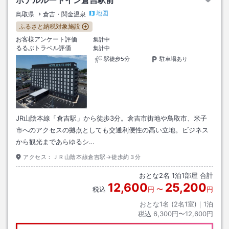
ホテルルートイン倉吉駅前
地図
鳥取県
倉吉・関金温泉
ふるさと納税対象施設
お客様アンケート評価
集計中
るるぶトラベル評価
集計中
駅徒歩5分
駐車場あり
JR山陰本線「倉吉駅」から徒歩3分。倉吉市街地や鳥取市、米子
市へのアクセスの拠点としても交通利便性の高い立地。ビジネス
から観光まであらゆるシ…
アクセス：
ＪＲ山陰本線倉吉駅→徒歩約３分
おとな
2
名
1
泊
1
部屋 合計
12,600
25,200
税込
円
〜
円
おとな1名 (
2
名1室)｜
1
泊
税込
6,300円〜12,600円