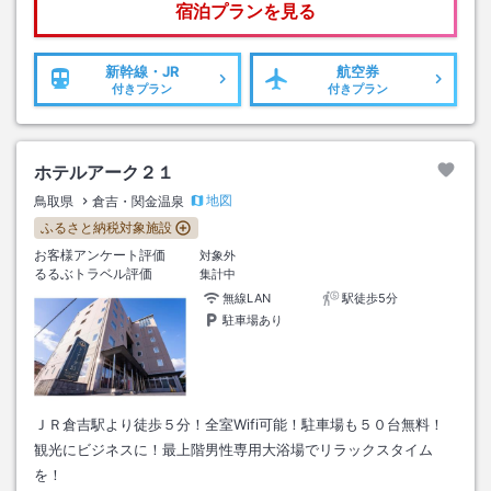
宿泊プランを見る
新幹線・JR
航空券
付きプラン
付きプラン
ホテルアーク２１
地図
鳥取県
倉吉・関金温泉
ふるさと納税対象施設
お客様アンケート評価
対象外
るるぶトラベル評価
集計中
無線LAN
駅徒歩5分
駐車場あり
ＪＲ倉吉駅より徒歩５分！全室Wifi可能！駐車場も５０台無料！
観光にビジネスに！最上階男性専用大浴場でリラックスタイム
を！