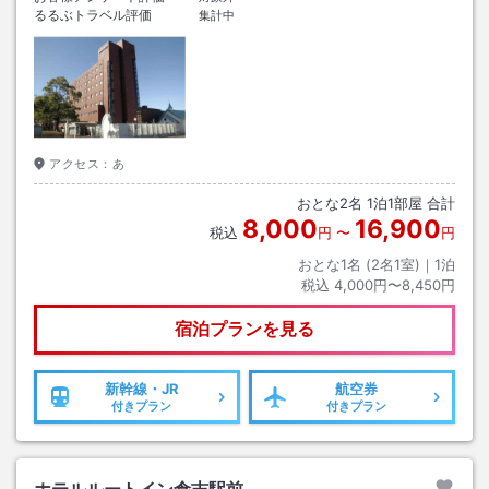
るるぶトラベル評価
集計中
アクセス：
あ
おとな
2
名
1
泊
1
部屋 合計
8,000
16,900
税込
円
〜
円
おとな1名 (
2
名1室)｜
1
泊
税込
4,000円〜8,450円
宿泊プランを見る
新幹線・JR
航空券
付きプラン
付きプラン