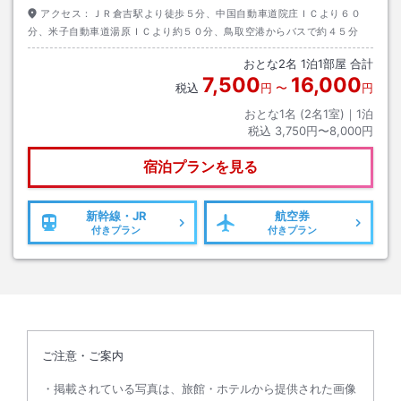
アクセス：
ＪＲ倉吉駅より徒歩５分、中国自動車道院庄ＩＣより６０
分、米子自動車道湯原ＩＣより約５０分、鳥取空港からバスで約４５分
おとな
2
名
1
泊
1
部屋 合計
7,500
16,000
税込
円
〜
円
おとな1名 (
2
名1室)｜
1
泊
税込
3,750円〜8,000円
宿泊プランを見る
新幹線・JR
航空券
付きプラン
付きプラン
ご注意・ご案内
掲載されている写真は、旅館・ホテルから提供された画像