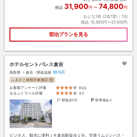
31,900
74,800
税込
円
〜
円
おとな1名 (
2
名1室)｜
1
泊
税込
15,950円〜37,400円
宿泊プランを見る
ホテルセントパレス倉吉
地図
鳥取県
倉吉・関金温泉
ふるさと納税対象施設
お客様アンケート評価
83点
るるぶトラベル評価
4.2
駅徒歩5分
駐車場あり
ビジネス、観光に便利ＪＲ倉吉駅徒歩１分。空港リムジンバス・