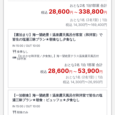
おとな
2
名
1
泊
1
部屋 合計
28,600
338,800
税込
円
〜
円
おとな1名 (
2
名1室)｜
1
泊
税込
14,300円〜169,400円
【素泊まり】海一望絶景！温泉露天風呂付客室（和洋室）で
皆生の塩湯三昧プラン★朝食なし夕食なし
IN
チェックイン
15:00
/ OUT
チェックアウト
10:00
食事なし
【おまかせ和洋室／夕食無し】海一望絶景テラス温泉露天風呂付
59平米
おとな
2
名
1
泊
1
部屋 合計
28,600
53,900
税込
円
〜
円
おとな1名 (
2
名1室)｜
1
泊
税込
14,300円〜26,950円
【一泊朝食】海一望絶景！温泉露天風呂付和洋室で皆生の塩
湯三昧プラン★朝食：ビュッフェ★夕食なし
IN
チェックイン
15:00
/ OUT
チェックアウト
10:00
朝食のみ