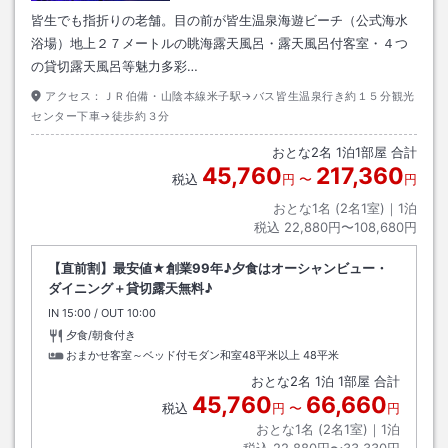
皆生でも指折りの老舗。目の前が皆生温泉海遊ビーチ（公式海水
浴場）地上２７メートルの眺海露天風呂・露天風呂付客室・４つ
の貸切露天風呂等魅力多彩…
アクセス：
ＪＲ伯備・山陰本線米子駅→バス皆生温泉行き約１５分観光
センター下車→徒歩約３分
おとな
2
名
1
泊
1
部屋 合計
45,760
217,360
税込
円
〜
円
おとな1名 (
2
名1室)｜
1
泊
税込
22,880円〜108,680円
【直前割】最安値★創業99年♪夕食はオーシャンビュー・
ダイニング＋貸切露天無料♪
IN
チェックイン
15:00
/ OUT
チェックアウト
10:00
夕食/朝食付き
おまかせ客室～ベッド付モダン和室48平米以上
48平米
おとな
2
名
1
泊
1
部屋 合計
45,760
66,660
税込
円
〜
円
おとな1名 (
2
名1室)｜
1
泊
税込
22,880円〜33,330円