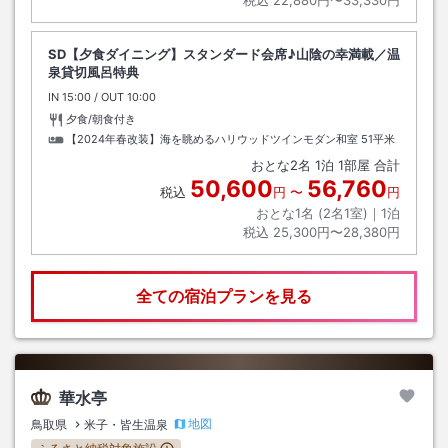
SD【夕食ダイニング】スタンダード会席♪山陰の幸満載／温
泉貸切風呂特典
IN
チェックイン
15:00
/ OUT
チェックアウト
10:00
夕食/朝食付き
【2024年春改装】海を眺めるハリウッドツインモダン和室
51平米
おとな
2
名
1
泊
1
部屋 合計
50,600
56,760
税込
円
〜
円
おとな1名 (
2
名1室)｜
1
泊
税込
25,300円〜28,380円
全ての宿泊プランを見る
華水亭
地図
鳥取県
米子・皆生温泉