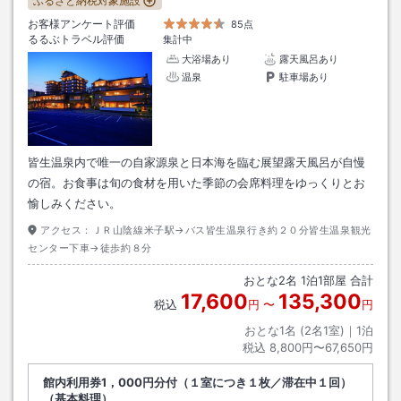
ふるさと納税対象施設
お客様アンケート評価
85点
るるぶトラベル評価
集計中
大浴場あり
露天風呂あり
温泉
駐車場あり
皆生温泉内で唯一の自家源泉と日本海を臨む展望露天風呂が自慢
の宿。お食事は旬の食材を用いた季節の会席料理をゆっくりとお
愉しみください。
アクセス：
ＪＲ山陰線米子駅→バス皆生温泉行き約２０分皆生温泉観光
センター下車→徒歩約８分
おとな
2
名
1
泊
1
部屋 合計
17,600
135,300
税込
円
〜
円
おとな1名 (
2
名1室)｜
1
泊
税込
8,800円〜67,650円
館内利用券1，000円分付（１室につき１枚／滞在中１回）
（基本料理）