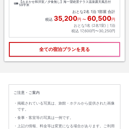
【おまかせ和洋室／夕食無し】海一望絶景テラス温泉露天風呂付
59平米
おとな
2
名
1
泊
1
部屋 合計
35,200
60,500
税込
円
〜
円
おとな1名 (
2
名1室)｜
1
泊
税込
17,600円〜30,250円
全ての宿泊プランを見る
ご注意・ご案内
掲載されている写真は、旅館・ホテルから提供された画像
です。
食事・客室等の写真は一例です。
上記の情報、料金等は変更になる場合があります。ご利用