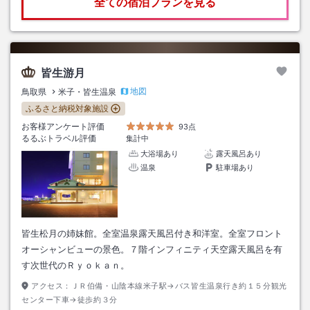
全ての宿泊プランを見る
皆生游月
地図
鳥取県
米子・皆生温泉
ふるさと納税対象施設
お客様アンケート評価
93点
るるぶトラベル評価
集計中
大浴場あり
露天風呂あり
温泉
駐車場あり
皆生松月の姉妹館。全室温泉露天風呂付き和洋室。全室フロント
オーシャンビューの景色。７階インフィニティ天空露天風呂を有
す次世代のＲｙｏｋａｎ。
アクセス：
ＪＲ伯備・山陰本線米子駅→バス皆生温泉行き約１５分観光
センター下車→徒歩約３分