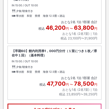
IN
チェックイン
15:00
/ OUT
チェックアウト
10:00
夕食/朝食付き
華水館 和室 禁煙 海側
12.5畳＋踏込
おとな
2
名
1
泊
1
部屋 合計
46,200
63,800
税込
円
〜
円
おとな1名 (
2
名1室)｜
1
泊
税込
23,100円〜31,900円
【早期60】館内利用券1，000円分付（１室につき１枚／滞
在中１回）（基本料理）
IN
チェックイン
15:00
/ OUT
チェックアウト
10:00
夕食/朝食付き
華水館 和室 禁煙 海側
12.5畳＋踏込
おとな
2
名
1
泊
1
部屋 合計
47,700
78,500
税込
円
〜
円
おとな1名 (
2
名1室)｜
1
泊
税込
23,850円〜39,250円