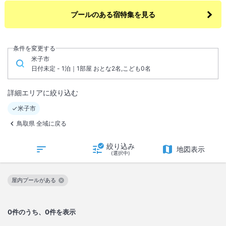
プールのある宿特集を見る
条件を変更する
米子市
日付未定 - 1泊｜1部屋 おとな2名,こども0名
詳細エリアに絞り込む
米子市
鳥取県 全域に戻る
絞り込み
地図表示
(選択中)
屋内プールがある
この絞り込み条件を解除
0
件のうち、0件を表示