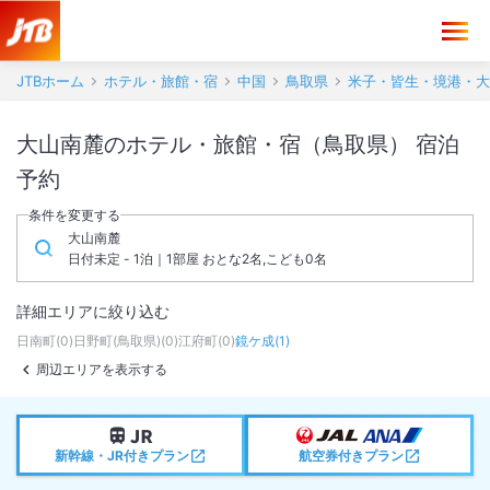
JTBホーム
ホテル・旅館・宿
中国
鳥取県
米子・皆生・境港・大
大山南麓のホテル・旅館・宿（鳥取県） 宿泊
予約
条件を変更する
大山南麓
日付未定 - 1泊｜1部屋 おとな2名,こども0名
詳細エリアに絞り込む
日南町
(
0
)
日野町(鳥取県)
(
0
)
江府町
(
0
)
鏡ケ成
(
1
)
周辺エリアを表示する
新幹線・JR付きプラン
航空券付きプラン