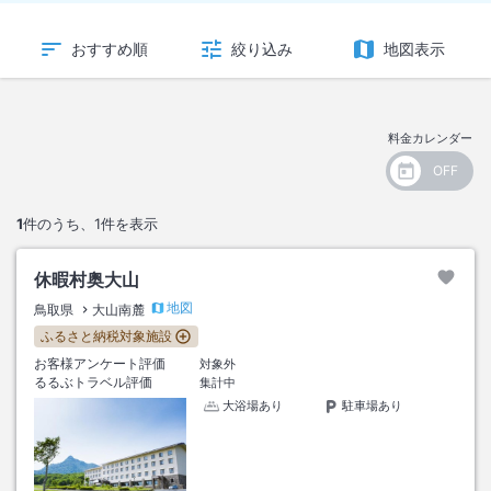
おすすめ順
絞り込み
地図表示
料金カレンダー
1
件のうち、
1
件を表示
休暇村奥大山
地図
鳥取県
大山南麓
ふるさと納税対象施設
お客様アンケート評価
対象外
るるぶトラベル評価
集計中
大浴場あり
駐車場あり