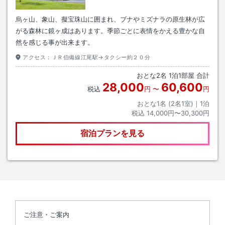
烏ヶ山、象山、擬宝珠山に囲まれ、ブナやミズナラの原生林が広
がる森林に鏡ヶ成はあります。季節ごとに表情をかえる豊かな自
然を感じる事が出来ます。
アクセス：
ＪＲ伯備線江尾駅→タクシー約２０分
おとな
2
名
1
泊
1
部屋 合計
28,000
60,600
税込
円
〜
円
おとな1名 (
2
名1室)｜
1
泊
税込
14,000円〜30,300円
宿泊プランを見る
ご注意・ご案内