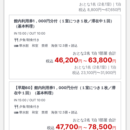
おとな1名 (
2
名1室)｜
1
泊
税込
8,800円〜67,650円
館内利用券1，000円分付（１室につき１枚／滞在中１回）
（基本料理）
IN
チェックイン
15:00
/ OUT
チェックアウト
10:00
夕食/朝食付き
華水館 和室 禁煙 海側
12.5畳＋踏込
おとな
2
名
1
泊
1
部屋 合計
46,200
63,800
税込
円
〜
円
おとな1名 (
2
名1室)｜
1
泊
税込
23,100円〜31,900円
【早期60】館内利用券1，000円分付（１室につき１枚／滞
在中１回）（基本料理）
IN
チェックイン
15:00
/ OUT
チェックアウト
10:00
夕食/朝食付き
華水館 和室 禁煙 海側
12.5畳＋踏込
おとな
2
名
1
泊
1
部屋 合計
47,700
78,500
税込
円
〜
円