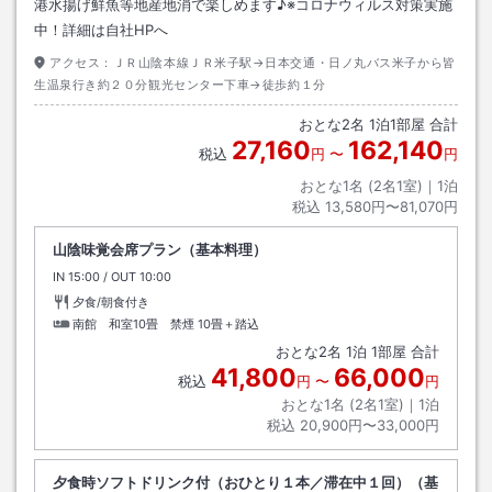
港水揚げ鮮魚等地産地消で楽しめます♪※コロナウィルス対策実施
中！詳細は自社HPへ
アクセス：
ＪＲ山陰本線ＪＲ米子駅→日本交通・日ノ丸バス米子から皆
生温泉行き約２０分観光センター下車→徒歩約１分
おとな
2
名
1
泊
1
部屋 合計
27,160
162,140
税込
円
〜
円
おとな1名 (
2
名1室)｜
1
泊
税込
13,580円〜81,070円
山陰味覚会席プラン（基本料理）
IN
チェックイン
15:00
/ OUT
チェックアウト
10:00
夕食/朝食付き
南館 和室10畳 禁煙
10畳＋踏込
おとな
2
名
1
泊
1
部屋 合計
41,800
66,000
税込
円
〜
円
おとな1名 (
2
名1室)｜
1
泊
税込
20,900円〜33,000円
夕食時ソフトドリンク付（おひとり１本／滞在中１回）（基