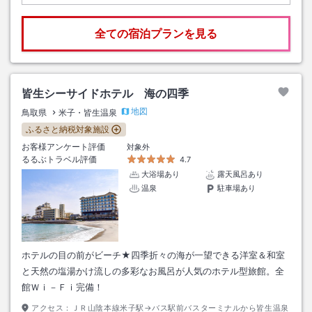
全ての宿泊プランを見る
皆生シーサイドホテル 海の四季
地図
鳥取県
米子・皆生温泉
ふるさと納税対象施設
お客様アンケート評価
対象外
るるぶトラベル評価
4.7
大浴場あり
露天風呂あり
温泉
駐車場あり
ホテルの目の前がビーチ★四季折々の海が一望できる洋室＆和室
と天然の塩湯かけ流しの多彩なお風呂が人気のホテル型旅館。全
館Ｗｉ－Ｆｉ完備！
アクセス：
ＪＲ山陰本線米子駅→バス駅前バスターミナルから皆生温泉