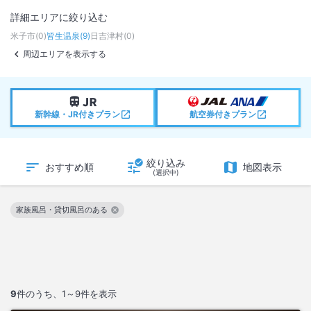
詳細エリアに絞り込む
米子市
(
0
)
皆生温泉
(
9
)
日吉津村
(
0
)
周辺エリアを表示する
新幹線・JR付きプラン
航空券付きプラン
絞り込み
おすすめ順
地図表示
(選択中)
家族風呂・貸切風呂のある
この絞り込み条件を解除
9
件のうち、
1～9
件を表示