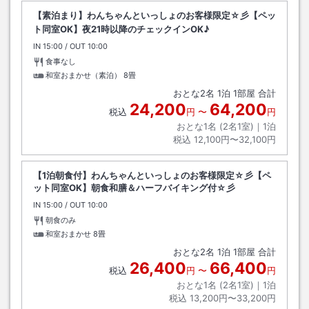
【素泊まり】わんちゃんといっしょのお客様限定☆彡【ペッ
ト同室OK】夜21時以降のチェックインOK♪
IN
チェックイン
15:00
/ OUT
チェックアウト
10:00
食事なし
和室おまかせ（素泊）
8畳
おとな
2
名
1
泊
1
部屋 合計
24,200
64,200
税込
円
〜
円
おとな1名 (
2
名1室)｜
1
泊
税込
12,100円〜32,100円
【1泊朝食付】わんちゃんといっしょのお客様限定☆彡【ペ
ット同室OK】朝食和膳＆ハーフバイキング付☆彡
IN
チェックイン
15:00
/ OUT
チェックアウト
10:00
朝食のみ
和室おまかせ
8畳
おとな
2
名
1
泊
1
部屋 合計
26,400
66,400
税込
円
〜
円
おとな1名 (
2
名1室)｜
1
泊
税込
13,200円〜33,200円