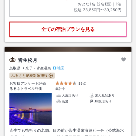
おとな1名 (
2
名1室)｜
1
泊
税込
23,850円〜39,250円
全ての宿泊プランを見る
皆生松月
地図
鳥取県
米子・皆生温泉
ふるさと納税対象施設
お客様アンケート評価
89点
るるぶトラベル評価
集計中
大浴場あり
露天風呂あり
温泉
駐車場あり
皆生でも指折りの老舗。目の前が皆生温泉海遊ビーチ（公式海水