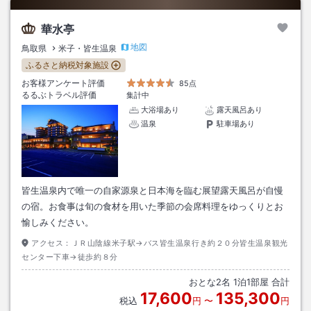
華水亭
地図
鳥取県
米子・皆生温泉
ふるさと納税対象施設
お客様アンケート評価
85点
るるぶトラベル評価
集計中
大浴場あり
露天風呂あり
温泉
駐車場あり
皆生温泉内で唯一の自家源泉と日本海を臨む展望露天風呂が自慢
の宿。お食事は旬の食材を用いた季節の会席料理をゆっくりとお
愉しみください。
アクセス：
ＪＲ山陰線米子駅→バス皆生温泉行き約２０分皆生温泉観光
センター下車→徒歩約８分
おとな
2
名
1
泊
1
部屋 合計
17,600
135,300
税込
円
〜
円