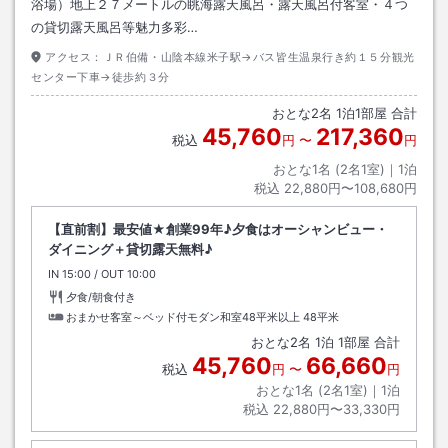
浴場）地上２７メートルの眺海露天風呂・露天風呂付客室・４つ
の貸切露天風呂等魅力多彩…
アクセス：
ＪＲ伯備・山陰本線米子駅→バス皆生温泉行き約１５分観光
センター下車→徒歩約３分
おとな
2
名
1
泊
1
部屋 合計
45,760
217,360
税込
円
〜
円
おとな1名 (
2
名1室)｜
1
泊
税込
22,880円〜108,680円
【直前割】最安値★創業99年♪夕食はオーシャンビュー・
ダイニング＋貸切露天無料♪
IN
チェックイン
15:00
/ OUT
チェックアウト
10:00
夕食/朝食付き
おまかせ客室～ベッド付モダン和室48平米以上
48平米
おとな
2
名
1
泊
1
部屋 合計
45,760
66,660
税込
円
〜
円
おとな1名 (
2
名1室)｜
1
泊
税込
22,880円〜33,330円