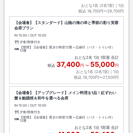
おとな1名 (
2
名1室)｜
1
泊
税込
18,700円〜29,700円
【会場食】【スタンダード】山陰の海の幸と季節の彩り芙蓉
会席プラン
IN
チェックイン
15:00
/ OUT
チェックアウト
10:00
夕食/朝食付き
【禁煙】【会場食】寛ぎの和室12畳＋広縁付（バス・トイレ付）
12畳
おとな
2
名
1
泊
1
部屋 合計
37,400
55,000
税込
円
〜
円
おとな1名 (
2
名1室)｜
1
泊
税込
18,700円〜27,500円
【会場食】【アップグレード】メイン料理を1品！紅ずわい
蟹＆鮑踊焼＆和牛を選べる会席
IN
チェックイン
15:00
/ OUT
チェックアウト
10:00
夕食/朝食付き
【禁煙】【会場食】寛ぎの和室12畳＋広縁付（バス・トイレ付）
12畳
おとな
2
名
1
泊
1
部屋 合計