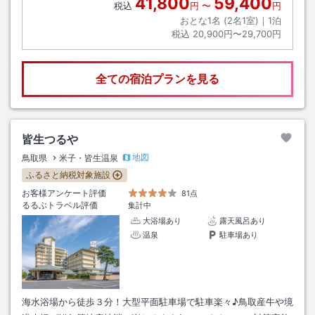
41,800
59,400
税込
円
〜
円
おとな1名 (
2
名1室)｜
1
泊
税込
20,900円〜29,700円
全ての宿泊プランを見る
皆生つるや
地図
鳥取県
米子・皆生温泉
ふるさと納税対象施設
お客様アンケート評価
81点
るるぶトラベル評価
集計中
大浴場あり
露天風呂あり
温泉
駐車場あり
海水浴場から徒歩３分！大型平面駐車場で駐車楽々♪鳥取産牛や境