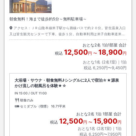
朝食無料！海まで徒歩約5分～無料駐車場～
アクセス：
ＪＲ山陰本線米子駅から路線バスで約２０分。皆生温泉入口
又は皆生観光センターで下車。徒歩１分。自動車利用は米子自動車道米子
ＩＣから境港方面（国道４３１）へ。皆生大橋を渡り３つ目信号を右折し
おとな
2
名
1
泊
1
部屋 合計
約４００ｍ。
12,500
18,900
税込
円
〜
円
おとな1名 (
2
名1室)｜
1
泊
税込
6,250円〜9,450円
大浴場・サウナ・朝食無料♪シングルに2人で宿泊☆★源泉
かけ流しの朝風呂を体験★☆
IN
チェックイン
15:00
/ OUT
チェックアウト
11:00
朝食のみ
セミダブル（喫煙）
16.71平米
おとな
2
名
1
泊
1
部屋 合計
12,500
15,900
税込
円
〜
円
おとな1名 (
2
名1室)｜
1
泊
税込
6,250円〜7,950円