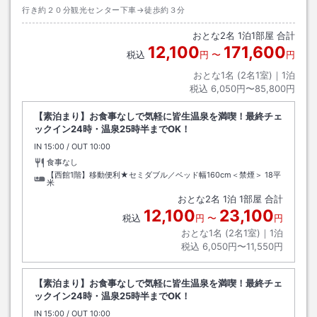
行き約２０分観光センター下車→徒歩約３分
おとな
2
名
1
泊
1
部屋 合計
12,100
171,600
税込
円
〜
円
おとな1名 (
2
名1室)｜
1
泊
税込
6,050円〜85,800円
【素泊まり】お食事なしで気軽に皆生温泉を満喫！最終チェ
ックイン24時・温泉25時半までOK！
IN
チェックイン
15:00
/ OUT
チェックアウト
10:00
食事なし
【西館1階】移動便利★セミダブル／ベッド幅160cm＜禁煙＞
18平
米
おとな
2
名
1
泊
1
部屋 合計
12,100
23,100
税込
円
〜
円
おとな1名 (
2
名1室)｜
1
泊
税込
6,050円〜11,550円
【素泊まり】お食事なしで気軽に皆生温泉を満喫！最終チェ
ックイン24時・温泉25時半までOK！
IN
チェックイン
15:00
/ OUT
チェックアウト
10:00