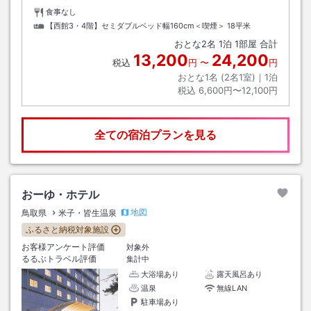
食事なし
【西館3・4階】セミダブルベッド幅160cm＜喫煙＞
18平米
おとな
2
名
1
泊
1
部屋 合計
13,200
24,200
税込
円
〜
円
おとな1名 (
2
名1室)｜
1
泊
税込
6,600円〜12,100円
全ての宿泊プランを見る
おーゆ・ホテル
地図
鳥取県
米子・皆生温泉
ふるさと納税対象施設
お客様アンケート評価
対象外
るるぶトラベル評価
集計中
大浴場あり
露天風呂あり
温泉
無線LAN
駐車場あり