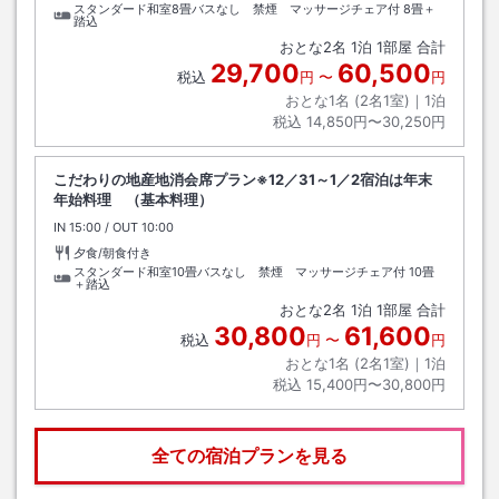
スタンダード和室8畳バスなし 禁煙 マッサージチェア付
8畳＋
踏込
おとな
2
名
1
泊
1
部屋 合計
29,700
60,500
税込
円
〜
円
おとな1名 (
2
名1室)｜
1
泊
税込
14,850円〜30,250円
こだわりの地産地消会席プラン※12／31～1／2宿泊は年末
年始料理 （基本料理）
IN
チェックイン
15:00
/ OUT
チェックアウト
10:00
夕食/朝食付き
スタンダード和室10畳バスなし 禁煙 マッサージチェア付
10畳
＋踏込
おとな
2
名
1
泊
1
部屋 合計
30,800
61,600
税込
円
〜
円
おとな1名 (
2
名1室)｜
1
泊
税込
15,400円〜30,800円
全ての宿泊プランを見る