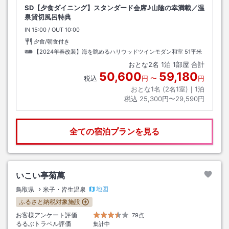
SD【夕食ダイニング】スタンダード会席♪山陰の幸満載／温
泉貸切風呂特典
IN
チェックイン
15:00
/ OUT
チェックアウト
10:00
夕食/朝食付き
【2024年春改装】海を眺めるハリウッドツインモダン和室
51平米
おとな
2
名
1
泊
1
部屋 合計
50,600
59,180
税込
円
〜
円
おとな1名 (
2
名1室)｜
1
泊
税込
25,300円〜29,590円
全ての宿泊プランを見る
いこい亭菊萬
地図
鳥取県
米子・皆生温泉
ふるさと納税対象施設
お客様アンケート評価
79点
るるぶトラベル評価
集計中