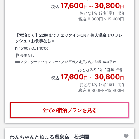
17,600
30,800
税込
円
〜
円
おとな1名 (
2
名1室)｜
1
泊
税込
8,800円〜15,400円
【素泊まり】22時までチェックインOK／美人温泉でリフレ
ッシュ＜お食事なし＞
IN
チェックイン
15:00
/ OUT
チェックアウト
10:00
食事なし
スタンダードツインルーム／18平米／定員2名／禁煙
18.4平米
おとな
2
名
1
泊
1
部屋 合計
17,600
30,800
税込
円
〜
円
おとな1名 (
2
名1室)｜
1
泊
税込
8,800円〜15,400円
全ての宿泊プランを見る
わんちゃんと泊まる温泉宿 松涛園