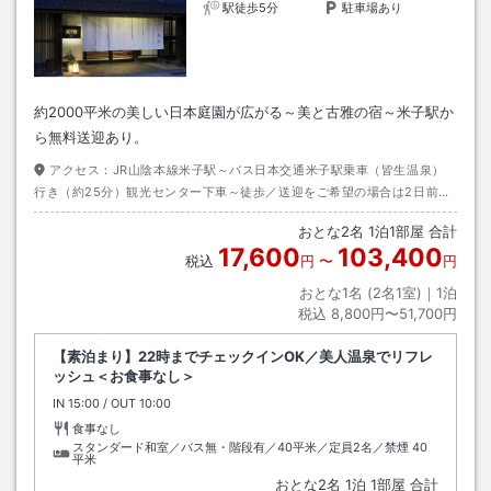
駅徒歩5分
駐車場あり
約2000平米の美しい日本庭園が広がる～美と古雅の宿～米子駅か
ら無料送迎あり。
アクセス：
JR山陰本線米子駅～バス日本交通米子駅乗車（皆生温泉）
行き（約25分）観光センター下車～徒歩／送迎をご希望の場合は2日前21
時までにお電話にてご予約下さい。※乗用車のため乗車人数に限りがござ
おとな
2
名
1
泊
1
部屋 合計
います。（※送迎車のメンテナンスのため、11月末日まで送迎サービスの
17,600
103,400
新規受付を休止させていただきます）
税込
円
〜
円
おとな1名 (
2
名1室)｜
1
泊
税込
8,800円〜51,700円
【素泊まり】22時までチェックインOK／美人温泉でリフレ
ッシュ＜お食事なし＞
IN
チェックイン
15:00
/ OUT
チェックアウト
10:00
食事なし
スタンダード和室／バス無・階段有／40平米／定員2名／禁煙
40
平米
おとな
2
名
1
泊
1
部屋 合計