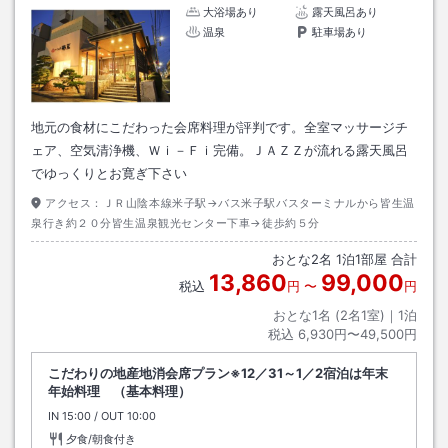
大浴場あり
露天風呂あり
温泉
駐車場あり
地元の食材にこだわった会席料理が評判です。全室マッサージチ
ェア、空気清浄機、Ｗｉ－Ｆｉ完備。ＪＡＺＺが流れる露天風呂
でゆっくりとお寛ぎ下さい
アクセス：
ＪＲ山陰本線米子駅→バス米子駅バスターミナルから皆生温
泉行き約２０分皆生温泉観光センター下車→徒歩約５分
おとな
2
名
1
泊
1
部屋 合計
13,860
99,000
税込
円
〜
円
おとな1名 (
2
名1室)｜
1
泊
税込
6,930円〜49,500円
こだわりの地産地消会席プラン※12／31～1／2宿泊は年末
年始料理 （基本料理）
IN
チェックイン
15:00
/ OUT
チェックアウト
10:00
夕食/朝食付き