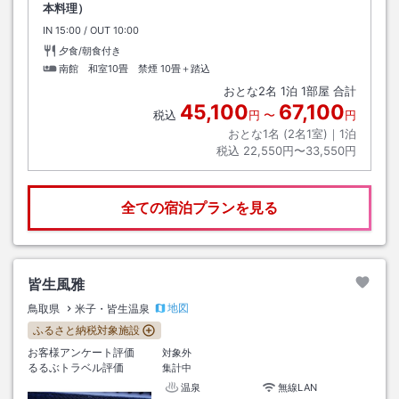
本料理）
IN
チェックイン
15:00
/ OUT
チェックアウト
10:00
夕食/朝食付き
南館 和室10畳 禁煙
10畳＋踏込
おとな
2
名
1
泊
1
部屋 合計
45,100
67,100
税込
円
〜
円
おとな1名 (
2
名1室)｜
1
泊
税込
22,550円〜33,550円
全ての宿泊プランを見る
皆生風雅
地図
鳥取県
米子・皆生温泉
ふるさと納税対象施設
お客様アンケート評価
対象外
るるぶトラベル評価
集計中
温泉
無線LAN