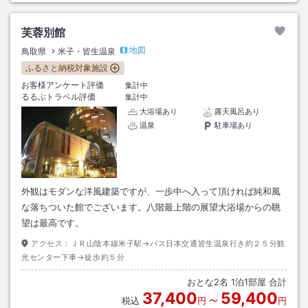
芙蓉別館
地図
鳥取県
米子・皆生温泉
ふるさと納税対象施設
お客様アンケート評価
集計中
るるぶトラベル評価
集計中
大浴場あり
露天風呂あり
温泉
駐車場あり
外観はモダンな洋風建築ですが、一歩中へ入って頂ければ純和風
な落ちついた館でございます。八階最上階の展望大浴場からの眺
望は最高です。
アクセス：
ＪＲ山陰本線米子駅→バス日本交通皆生温泉行き約２５分観
光センター下車→徒歩約５分
おとな
2
名
1
泊
1
部屋 合計
37,400
59,400
税込
円
〜
円