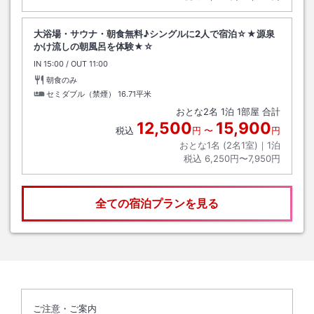
大浴場・サウナ・朝食無料♪シングルに2人で宿泊☆★源泉
かけ流しの朝風呂を体験★☆
IN
チェックイン
15:00
/ OUT
チェックアウト
11:00
朝食のみ
セミダブル（禁煙）
16.71平米
おとな
2
名
1
泊
1
部屋 合計
12,500
15,900
税込
円
〜
円
おとな1名 (
2
名1室)｜
1
泊
税込
6,250円〜7,950円
全ての宿泊プランを見る
ご注意・ご案内