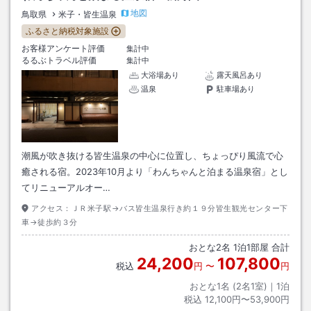
地図
鳥取県
米子・皆生温泉
ふるさと納税対象施設
お客様アンケート評価
集計中
るるぶトラベル評価
集計中
大浴場あり
露天風呂あり
温泉
駐車場あり
潮風が吹き抜ける皆生温泉の中心に位置し、ちょっぴり風流で心
癒される宿。2023年10月より「わんちゃんと泊まる温泉宿」とし
てリニューアルオー…
アクセス：
ＪＲ米子駅→バス皆生温泉行き約１９分皆生観光センター下
車→徒歩約３分
おとな
2
名
1
泊
1
部屋 合計
24,200
107,800
税込
円
〜
円
おとな1名 (
2
名1室)｜
1
泊
税込
12,100円〜53,900円