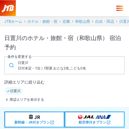
JTBホーム
ホテル・旅館・宿
近畿
和歌山県
白浜・田辺
日置
日置川のホテル・旅館・宿（和歌山県） 宿泊
予約
条件を変更する
日置川
日付未定 - 1泊｜1部屋 おとな2名,こども0名
詳細エリアに絞り込む
日置川
周辺エリアを表示する
新幹線・JR付きプラン
航空券付きプラン