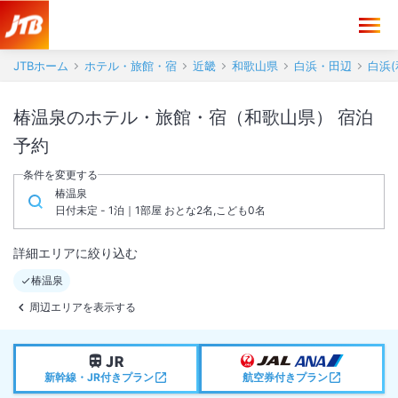
JTBホーム
ホテル・旅館・宿
近畿
和歌山県
白浜・田辺
白浜(
椿温泉のホテル・旅館・宿（和歌山県） 宿泊
予約
条件を変更する
椿温泉
日付未定 - 1泊｜1部屋 おとな2名,こども0名
詳細エリアに絞り込む
椿温泉
周辺エリアを表示する
新幹線・JR付きプラン
航空券付きプラン