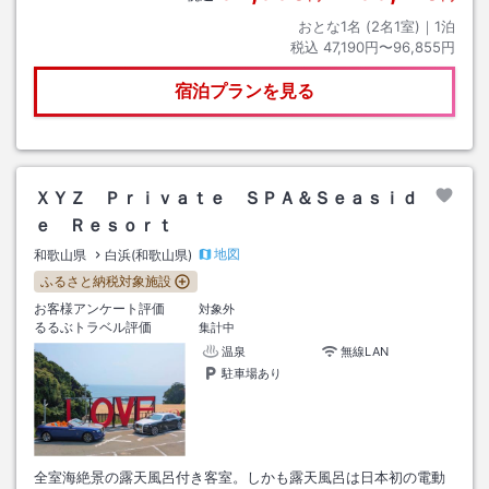
おとな1名 (
2
名1室)｜
1
泊
税込
47,190円〜96,855円
宿泊プランを見る
ＸＹＺ Ｐｒｉｖａｔｅ ＳＰＡ＆Ｓｅａｓｉｄ
ｅ Ｒｅｓｏｒｔ
地図
和歌山県
白浜(和歌山県)
ふるさと納税対象施設
お客様アンケート評価
対象外
るるぶトラベル評価
集計中
温泉
無線LAN
駐車場あり
全室海絶景の露天風呂付き客室。しかも露天風呂は日本初の電動