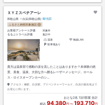
ＸＹＺスペチアーレ
地図
和歌山県
白浜(和歌山県)
ふるさと納税対象施設
お客様アンケート評価
対象外
るるぶトラベル評価
集計中
温泉
無線LAN
駐車場あり
貴方は温泉宿で感動の涙を流したことはありますか？未体験の絶
景、美食、温泉、大切な方へ贈るレーザーメッセージ、ロール
ス・ロイスオープンカーのシ…
アクセス：
椿駅、白浜駅、アドベンチャーワールド、白浜の観光地まで
お迎えに伺います。
おとな
2
名
1
泊
1
部屋 合計
94,380
193,710
税込
円
〜
円