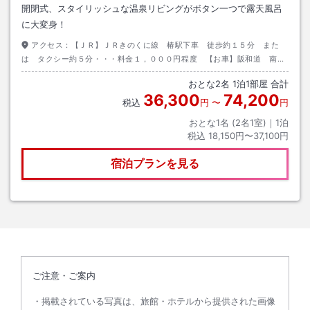
開閉式、スタイリッシュな温泉リビングがボタン一つで露天風呂
に大変身！
アクセス：
【ＪＲ】ＪＲきのくに線 椿駅下車 徒歩約１５分 また
は タクシー約５分・・・料金１，０００円程度 【お車】阪和道 南紀
白浜I．Cより国道４２号線利用 道の駅花の湯手前を左折
おとな
2
名
1
泊
1
部屋 合計
36,300
74,200
税込
円
〜
円
おとな1名 (
2
名1室)｜
1
泊
税込
18,150円〜37,100円
宿泊プランを見る
ご注意・ご案内
掲載されている写真は、旅館・ホテルから提供された画像