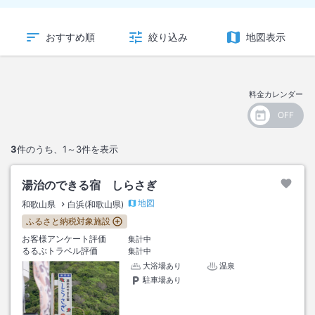
おすすめ順
絞り込み
地図表示
料金カレンダー
3
件のうち、
1～3
件を表示
湯治のできる宿 しらさぎ
地図
和歌山県
白浜(和歌山県)
ふるさと納税対象施設
お客様アンケート評価
集計中
るるぶトラベル評価
集計中
大浴場あり
温泉
駐車場あり