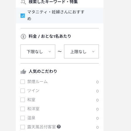
検索したキーワード・特集
マタニティ・妊婦さんにおすす
め
料金 / おとな1名あたり
〜
下限なし
上限なし
人気のこだわり
禁煙ルーム
0
ツイン
0
和室
0
和洋室
0
温泉
0
露天風呂付客室
0