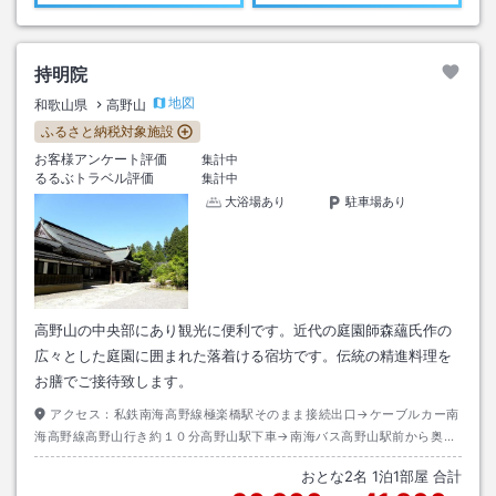
持明院
地図
和歌山県
高野山
ふるさと納税対象施設
お客様アンケート評価
集計中
るるぶトラベル評価
集計中
大浴場あり
駐車場あり
高野山の中央部にあり観光に便利です。近代の庭園師森蘊氏作の
広々とした庭園に囲まれた落着ける宿坊です。伝統の精進料理を
お膳でご接待致します。
アクセス：
私鉄南海高野線極楽橋駅そのまま接続出口→ケーブルカー南
海高野線高野山行き約１０分高野山駅下車→南海バス高野山駅前から奥の
院行き約１５分蓮花谷下車→徒歩約１分
おとな
2
名
1
泊
1
部屋 合計