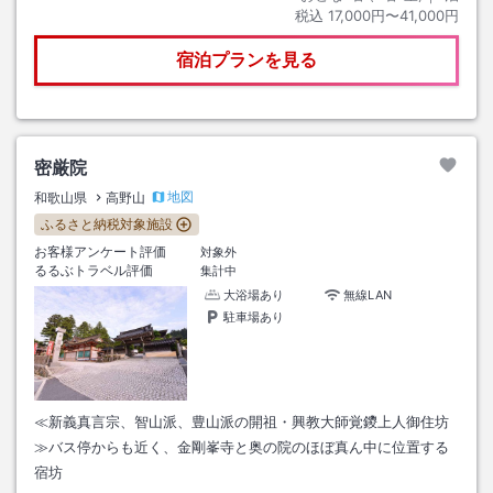
税込
17,000円〜41,000円
宿泊プランを見る
密厳院
地図
和歌山県
高野山
ふるさと納税対象施設
お客様アンケート評価
対象外
るるぶトラベル評価
集計中
大浴場あり
無線LAN
駐車場あり
≪新義真言宗、智山派、豊山派の開祖・興教大師覚鑁上人御住坊
≫バス停からも近く、金剛峯寺と奥の院のほぼ真ん中に位置する
宿坊