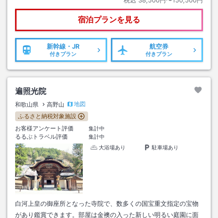
税込
38,500円〜150,500円
宿泊プランを見る
新幹線・JR
航空券
付きプラン
付きプラン
遍照光院
地図
和歌山県
高野山
ふるさと納税対象施設
お客様アンケート評価
集計中
るるぶトラベル評価
集計中
大浴場あり
駐車場あり
白河上皇の御座所となった寺院で、数多くの国宝重文指定の宝物
があり鑑賞できます。部屋は金襖の入った新しい明るい庭園に面