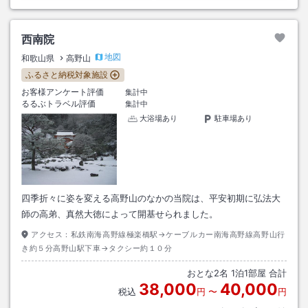
西南院
地図
和歌山県
高野山
ふるさと納税対象施設
お客様アンケート評価
集計中
るるぶトラベル評価
集計中
大浴場あり
駐車場あり
四季折々に姿を変える高野山のなかの当院は、平安初期に弘法大
師の高弟、真然大徳によって開基せられました。
アクセス：
私鉄南海高野線極楽橋駅→ケーブルカー南海高野線高野山行
き約５分高野山駅下車→タクシー約１０分
おとな
2
名
1
泊
1
部屋 合計
38,000
40,000
税込
円
〜
円