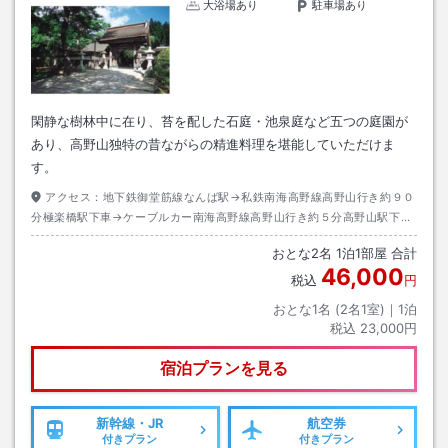
大浴場あり
駐車場あり
閑静な樹林中に在り、苔を配した石庭・池泉庭など五つの庭園が
あり、高野山独特の昔ながらの精進料理を堪能していただけま
す。
アクセス：
地下鉄御堂筋線なんば駅→私鉄南海高野線高野山行き約９０
分極楽橋駅下車→ケーブルカー南海高野線高野山行き約５分高野山駅下車
→バス奥の院前又は大門行き約１０分高野警察前下車→徒歩約３分
おとな
2
名
1
泊
1
部屋 合計
46,000
税込
円
おとな1名 (
2
名1室)｜
1
泊
税込
23,000円
宿泊プランを見る
新幹線・JR
航空券
付きプラン
付きプラン