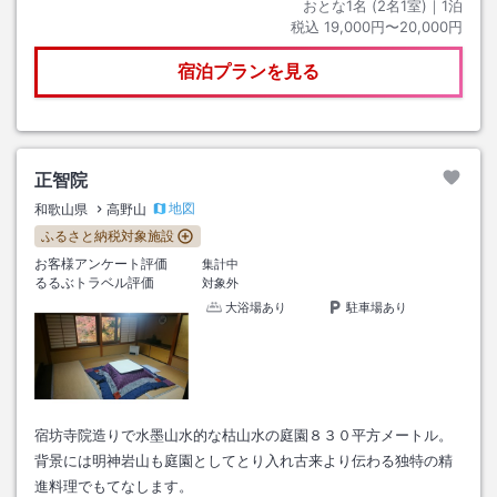
おとな1名 (
2
名1室)｜
1
泊
税込
19,000円〜20,000円
宿泊プランを見る
正智院
地図
和歌山県
高野山
ふるさと納税対象施設
お客様アンケート評価
集計中
るるぶトラベル評価
対象外
大浴場あり
駐車場あり
宿坊寺院造りで水墨山水的な枯山水の庭園８３０平方メートル。
背景には明神岩山も庭園としてとり入れ古来より伝わる独特の精
進料理でもてなします。