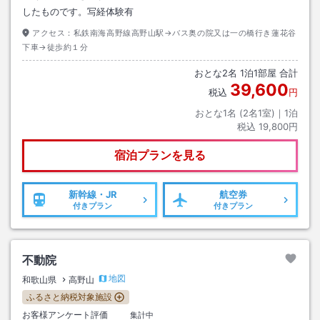
したものです。写経体験有
アクセス：
私鉄南海高野線高野山駅→バス奥の院又は一の橋行き蓮花谷
下車→徒歩約１分
おとな
2
名
1
泊
1
部屋 合計
39,600
税込
円
おとな1名 (
2
名1室)｜
1
泊
税込
19,800円
宿泊プランを見る
新幹線・JR
航空券
付きプラン
付きプラン
不動院
地図
和歌山県
高野山
ふるさと納税対象施設
お客様アンケート評価
集計中