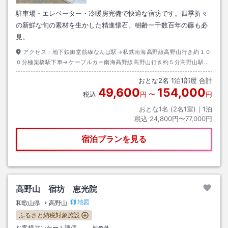
駐車場・エレベーター・冷暖房完備で快適な宿坊です。四季折々
の新鮮な旬の素材を生かした精進懐石。樹齢一千数百年の藤も必
見。
アクセス：
地下鉄御堂筋線なんば駅→私鉄南海高野線高野山行き約１０
０分極楽橋駅下車→ケーブルカー南海高野線高野山行き約５分高野山駅下
車→バス奥ノ院行き約１５分千手院橋下車→徒歩約１０分
おとな
2
名
1
泊
1
部屋 合計
49,600
154,000
税込
円
〜
円
おとな1名 (
2
名1室)｜
1
泊
税込
24,800円〜77,000円
宿泊プランを見る
高野山 宿坊 恵光院
地図
和歌山県
高野山
ふるさと納税対象施設
お客様アンケート評価
対象外