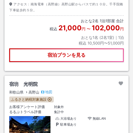
アクセス：
南海電車（高野線）高野山駅からバスで約１０分。千手院橋
下車徒歩約５分。
おとな
2
名
1
泊
1
部屋 合計
21,000
102,000
税込
円
〜
円
おとな1名 (
2
名1室)｜
1
泊
税込
10,500円〜51,000円
宿泊プランを見る
宿坊 光明院
地図
和歌山県
高野山
ふるさと納税対象施設
お客様アンケート評価
対象外
るるぶトラベル評価
集計中
大浴場あり
無線LAN
駐車場あり