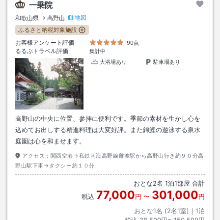
一乗院
地図
和歌山県
高野山
ふるさと納税対象施設
お客様アンケート評価
90点
るるぶトラベル評価
集計中
大浴場あり
駐車場あり
高野山の中央に位置、参拝に便利です。季節の素材を生かし心を
込めてお出しする精進料理は大変好評。また錦鯉の遊泳する泉水
庭園は心を和ませます。
アクセス：
関西空港→私鉄南海高野線難波駅から高野山行き約９０分高
野山駅下車→タクシー約１０分
おとな
2
名
1
泊
1
部屋 合計
77,000
301,000
税込
円
〜
円
おとな1名 (
2
名1室)｜
1
泊