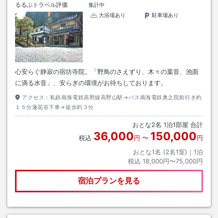
るるぶトラベル評価
集計中
大浴場あり
駐車場あり
心安らぐ静寂の宿坊寺院。「野鳥のさえずり、木々の葉音、池面
に滴る水音」、安らぎの環境がお待ちしております。
アクセス：
私鉄南海電鉄高野線高野山駅→バス南海電鉄奥之院前行き約
１５分蓮花谷下車→徒歩約３分
おとな
2
名
1
泊
1
部屋 合計
36,000
150,000
税込
円
〜
円
おとな1名 (
2
名1室)｜
1
泊
税込
18,000円〜75,000円
宿泊プランを見る