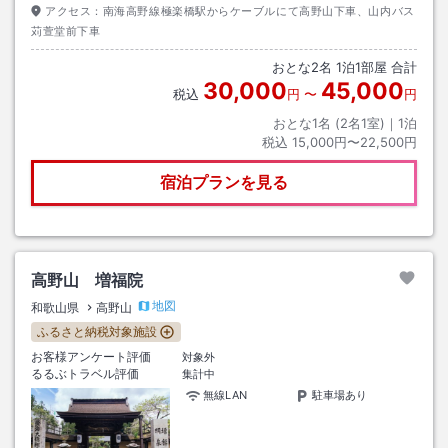
アクセス：
南海高野線極楽橋駅からケーブルにて高野山下車、山内バス
苅萱堂前下車
おとな
2
名
1
泊
1
部屋 合計
30,000
45,000
税込
円
〜
円
おとな1名 (
2
名1室)｜
1
泊
税込
15,000円〜22,500円
宿泊プランを見る
高野山 増福院
地図
和歌山県
高野山
ふるさと納税対象施設
お客様アンケート評価
対象外
るるぶトラベル評価
集計中
無線LAN
駐車場あり