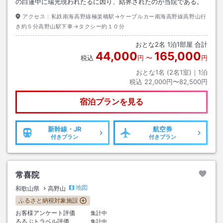
の白蓮中に瑞光現われたるに因り、結界されたのが当院である。
アクセス：
私鉄南海高野線極楽橋駅→ケーブルカー南海高野線高野山行
き約５分高野山駅下車→タクシー約１０分
おとな
2
名
1
泊
1
部屋 合計
44,000
165,000
税込
円
〜
円
おとな1名 (
2
名1室)｜
1
泊
税込
22,000円〜82,500円
宿泊プランを見る
新幹線・JR
航空券
付きプラン
付きプラン
常喜院
地図
和歌山県
高野山
ふるさと納税対象施設
お客様アンケート評価
集計中
るるぶトラベル評価
集計中