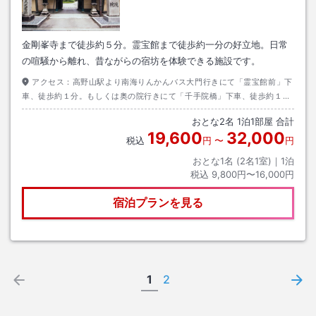
金剛峯寺まで徒歩約５分。霊宝館まで徒歩約一分の好立地。日常
の喧騒から離れ、昔ながらの宿坊を体験できる施設です。
アクセス：
高野山駅より南海りんかんバス大門行きにて「霊宝館前」下
車、徒歩約１分。もしくは奥の院行きにて「千手院橋」下車、徒歩約１０
分。
おとな
2
名
1
泊
1
部屋 合計
19,600
32,000
税込
円
〜
円
おとな1名 (
2
名1室)｜
1
泊
税込
9,800円〜16,000円
宿泊プランを見る
1
2