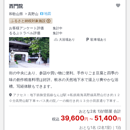
西門院
地図
和歌山県
高野山
ふるさと納税対象施設
お客様アンケート評価
集計中
るるぶトラベル評価
集計中
大浴場あり
駐車場あり
街の中央にあり、参詣や買い物に便利。手作りごま豆腐と四季の
味の創作精進料理は好評。軟水の天然地下水で湯上り爽やかな浴
槽。写経体験もできます。
アクセス：
地下鉄御堂筋線なんば駅→私鉄南海高野線高野山行き約１２
０分高野山駅下車→バス奥の院／一の橋行き約１３分小田原通り下車すぐ
前出口→徒歩約１分
おとな
2
名
1
泊
1
部屋 合計
39,600
51,400
税込
円
〜
円
おとな1名 (
2
名1室)｜
1
泊