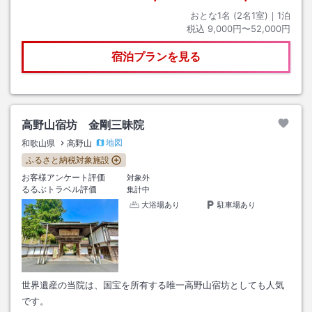
おとな1名 (
2
名1室)｜
1
泊
税込
9,000円〜52,000円
宿泊プランを見る
高野山宿坊 金剛三昧院
地図
和歌山県
高野山
ふるさと納税対象施設
お客様アンケート評価
対象外
るるぶトラベル評価
集計中
大浴場あり
駐車場あり
世界遺産の当院は、国宝を所有する唯一高野山宿坊としても人気
です。