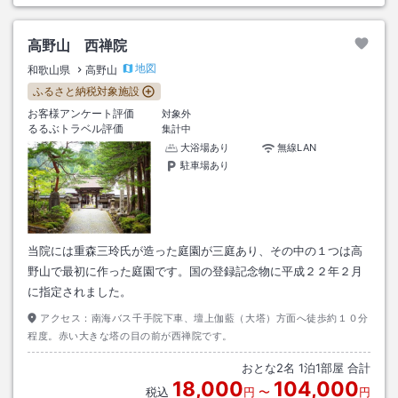
高野山 西禅院
地図
和歌山県
高野山
ふるさと納税対象施設
お客様アンケート評価
対象外
るるぶトラベル評価
集計中
大浴場あり
無線LAN
駐車場あり
当院には重森三玲氏が造った庭園が三庭あり、その中の１つは高
野山で最初に作った庭園です。国の登録記念物に平成２２年２月
に指定されました。
アクセス：
南海バス千手院下車、壇上伽藍（大塔）方面へ徒歩約１０分
程度。赤い大きな塔の目の前が西禅院です。
おとな
2
名
1
泊
1
部屋 合計
18,000
104,000
税込
円
〜
円