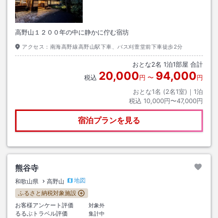
高野山１２００年の中に静かに佇む宿坊
アクセス：
南海高野線高野山駅下車、バス刈萱堂前下車徒歩2分
おとな
2
名
1
泊
1
部屋 合計
20,000
94,000
税込
円
〜
円
おとな1名 (
2
名1室)｜
1
泊
税込
10,000円〜47,000円
宿泊プランを見る
熊谷寺
地図
和歌山県
高野山
ふるさと納税対象施設
お客様アンケート評価
対象外
るるぶトラベル評価
集計中