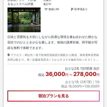
るるぶトラベル評価
集計中
無線LAN
駐車場あり
伝統と雰囲気を大切にしながら快適な環境を兼ね合わせた静かな
宿坊でのひとときが心を癒します。毎朝の護摩祈祷、阿字観や写
経を無料で体験できます。
アクセス：
車以外／地下鉄御堂筋線新大阪駅から難波、南海電車高野線
高野山駅まで。車／近畿道美原北ＩＣからＲ３０９橋本方向へＲ３７１橋
本から高野山道路へ～美原北ＩＣ～苅萱堂と一の橋との間
おとな
2
名
1
泊
1
部屋 合計
36,000
278,000
税込
円
〜
円
おとな1名 (
2
名1室)｜
1
泊
税込
18,000円〜139,000円
宿泊プランを見る