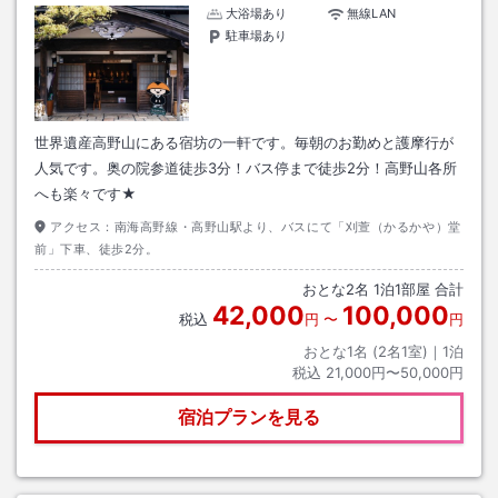
大浴場あり
無線LAN
駐車場あり
世界遺産高野山にある宿坊の一軒です。毎朝のお勤めと護摩行が
人気です。奥の院参道徒歩3分！バス停まで徒歩2分！高野山各所
へも楽々です★
アクセス：
南海高野線・高野山駅より、バスにて「刈萱（かるかや）堂
前」下車、徒歩2分。
おとな
2
名
1
泊
1
部屋 合計
42,000
100,000
税込
円
〜
円
おとな1名 (
2
名1室)｜
1
泊
税込
21,000円〜50,000円
宿泊プランを見る