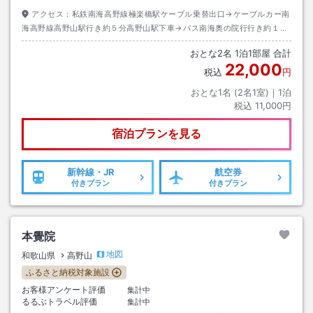
アクセス：
私鉄南海高野線極楽橋駅ケーブル乗替出口→ケーブルカー南
海高野線高野山駅行き約５分高野山駅下車→バス南海奥の院行行き約１５
分千手院下車→徒歩約１０分
おとな
2
名
1
泊
1
部屋 合計
22,000
税込
円
おとな1名 (
2
名1室)｜
1
泊
税込
11,000円
宿泊プランを見る
新幹線・JR
航空券
付きプラン
付きプラン
本覺院
地図
和歌山県
高野山
ふるさと納税対象施設
お客様アンケート評価
集計中
るるぶトラベル評価
集計中