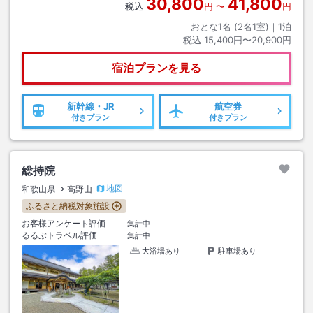
30,800
41,800
税込
円
〜
円
おとな1名 (
2
名1室)｜
1
泊
税込
15,400円〜20,900円
宿泊プランを見る
新幹線・JR
航空券
付きプラン
付きプラン
総持院
地図
和歌山県
高野山
ふるさと納税対象施設
お客様アンケート評価
集計中
るるぶトラベル評価
集計中
大浴場あり
駐車場あり