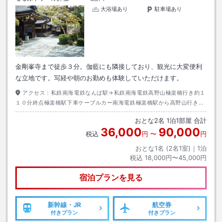
大浴場あり
駐車場あり
金剛峯寺まで徒歩３分。伽藍にも隣接しており、観光に大変便利
な立地です。写経や朝のお勤めも体験していただけます。
アクセス：
私鉄南海電鉄なんば駅→私鉄南海電鉄高野山極楽橋行き約１
１０分終点極楽橋駅下車ケーブルカー南海電鉄極楽橋駅から高野山行き約
５分高野山駅下車→南海バス奥之院行き千手院橋停留所下車→徒歩５分も
おとな
2
名
1
泊
1
部屋 合計
しくは大門南行き金剛峯寺前下車徒歩１分
36,000
90,000
税込
円
〜
円
おとな1名 (
2
名1室)｜
1
泊
税込
18,000円〜45,000円
宿泊プランを見る
新幹線・JR
航空券
付きプラン
付きプラン