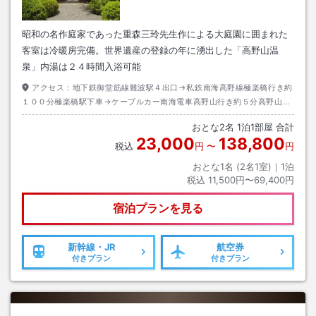
昭和の名作庭家であった重森三玲先生作による大庭園に囲まれた
客室は冷暖房完備。世界遺産の登録の年に湧出した「高野山温
泉」内湯は２４時間入浴可能
アクセス：
地下鉄御堂筋線難波駅４出口→私鉄南海高野線極楽橋行き約
１００分極楽橋駅下車→ケーブルカー南海電車高野山行き約５分高野山駅
下車→南海りんかんバス奥の院・大門行き約８分警察前下車→徒歩約１分
おとな
2
名
1
泊
1
部屋 合計
※２０２４年８月２６日から金剛峯寺前に変更(徒歩５分)
23,000
138,800
税込
円
〜
円
おとな1名 (
2
名1室)｜
1
泊
税込
11,500円〜69,400円
宿泊プランを見る
新幹線・JR
航空券
付きプラン
付きプラン