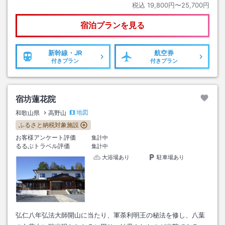
税込
19,800円〜25,700円
宿泊プランを見る
新幹線・JR
航空券
付きプラン
付きプラン
宿坊蓮花院
地図
和歌山県
高野山
ふるさと納税対象施設
お客様アンケート評価
集計中
るるぶトラベル評価
集計中
大浴場あり
駐車場あり
弘仁八年弘法大師開山に当たり、軍荼利明王の秘法を修し、八葉