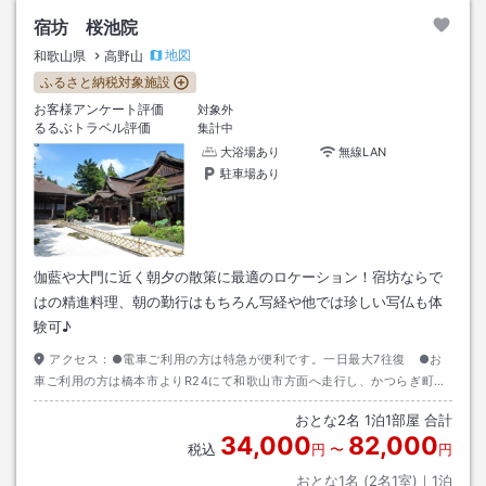
宿坊 桜池院
地図
和歌山県
高野山
ふるさと納税対象施設
お客様アンケート評価
対象外
るるぶトラベル評価
集計中
大浴場あり
無線LAN
駐車場あり
伽藍や大門に近く朝夕の散策に最適のロケーション！宿坊ならで
はの精進料理、朝の勤行はもちろん写経や他では珍しい写仏も体
験可♪
アクセス：
●電車ご利用の方は特急が便利です。一日最大7往復 ●お
車ご利用の方は橋本市よりR24にて和歌山市方面へ走行し、かつらぎ町
「笠田駅前」を左折しＲ480を走行されますと、カーブが緩やかで便利で
おとな
2
名
1
泊
1
部屋 合計
す。
34,000
82,000
税込
円
〜
円
おとな1名 (
2
名1室)｜
1
泊