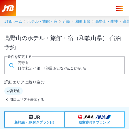
JTBホーム
ホテル・旅館・宿
近畿
和歌山県
高野山・龍神
高
高野山のホテル・旅館・宿（和歌山県） 宿泊
予約
条件を変更する
高野山
日付未定 - 1泊｜1部屋 おとな2名,こども0名
詳細エリアに絞り込む
高野山
周辺エリアを表示する
新幹線・JR付きプラン
航空券付きプラン