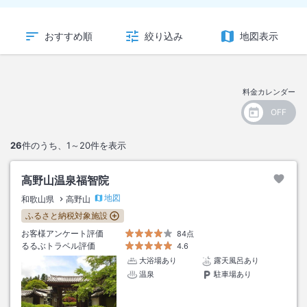
おすすめ順
絞り込み
地図表示
料金カレンダー
26
件のうち、
1～20
件を表示
高野山温泉福智院
地図
和歌山県
高野山
ふるさと納税対象施設
お客様アンケート評価
84点
るるぶトラベル評価
4.6
大浴場あり
露天風呂あり
温泉
駐車場あり