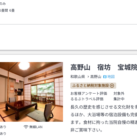
のみ
6畳間
6畳
高野山 宿坊 宝城
地図
和歌山県
高野山
ふるさと納税対象施設
お客様アンケート評価
対象外
るるぶトラベル評価
集計中
長久の歴史を感じさせる文化財を
るほか、大浴場等の宿泊設備も完
ます。食材に拘った当院自慢の精
あり
無線LAN
非ご賞味下さい。
あり