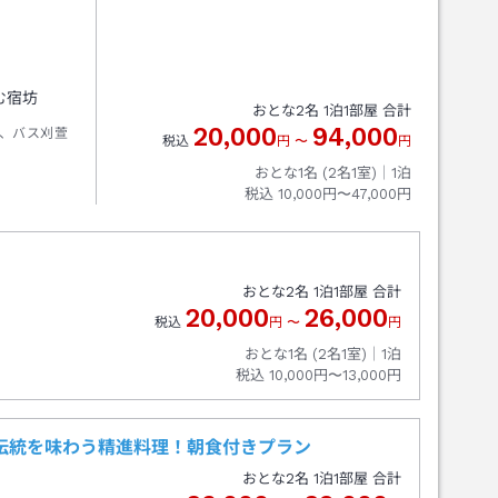
む宿坊
おとな
2
名
1
泊
1
部屋 合計
20,000
94,000
、バス刈萱
税込
円
〜
円
おとな1名 (
2
名1室)｜
1
泊
税込
10,000円〜47,000円
おとな
2
名
1
泊
1
部屋 合計
20,000
26,000
税込
円
〜
円
おとな1名 (
2
名1室)｜
1
泊
税込
10,000円〜13,000円
伝統を味わう精進料理！朝食付きプラン
おとな
2
名
1
泊
1
部屋 合計