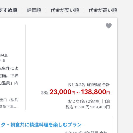
すすめ順
評価順
代金が安い順
代金が高い順
84点
4.6
先生作によ
完備。世界
山温泉」内
おとな
2
名
1
泊
1
部屋 合計
23,000
138,800
税込
円
〜
円
出口→私鉄
おとな1名 (
2
名1室)｜
1
泊
橋駅下車→
税込
11,500円〜69,400円
分高野山駅
行き約８分
！夕・朝食共に精進料理を楽しむプラン
年８月２６日