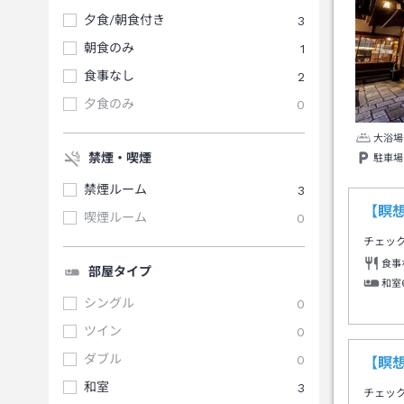
夕食/朝食付き
3
朝食のみ
1
食事なし
2
夕食のみ
0
大浴場
禁煙・喫煙
駐車場
禁煙ルーム
3
【瞑
喫煙ルーム
0
チェッ
食事
部屋タイプ
和室
シングル
0
ツイン
0
ダブル
0
【瞑
和室
3
チェッ