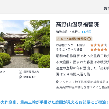
お
高野山温泉福智院
地図
和歌山県
高野山
ふるさと納税対象施設
お客様アンケート評価
るるぶトラベル評価
昭和の名作庭家であった重森三玲
る大庭園に囲まれた客室は冷暖房
遺産の登録の年に湧出した「高野
あり
露天風呂あり
湯は２４時間入浴可能
駐車場あり
アクセス：
地下鉄御堂筋線難波駅４
南海高野線極楽橋行き約１００分極楽
ケーブルカー南海電車高野山行き約５
下車→南海りんかんバス奥の院・大門
の大作庭家、重森三玲が手掛けた庭園が見えるお部屋にご宿泊
警察前下車→徒歩約１分 ※２０２４
から金剛峯寺前に変更(徒歩５分)