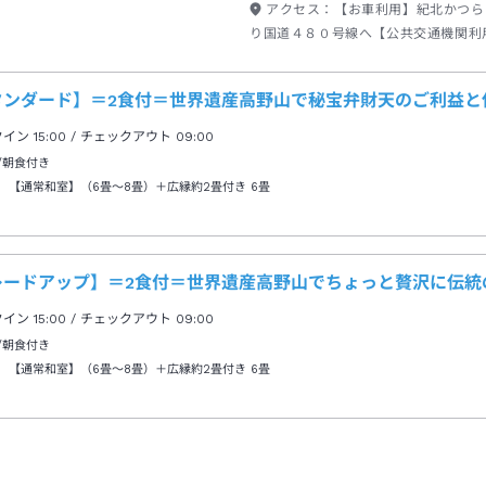
アクセス：
【お車利用】紀北かつら
り国道４８０号線へ【公共交通機関利
「高野山高校前」より徒歩1分
タンダード】＝2食付＝世界遺産高野山で秘宝弁財天のご利益と
クイン
15:00
/ チェックアウト
09:00
/朝食付き
 【通常和室】（6畳～8畳）＋広縁約2畳付き
6畳
レードアップ】＝2食付＝世界遺産高野山でちょっと贅沢に伝統
クイン
15:00
/ チェックアウト
09:00
/朝食付き
 【通常和室】（6畳～8畳）＋広縁約2畳付き
6畳