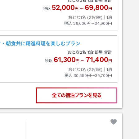
おとな
2
名
1
泊
1
部屋 合計
52,000
69,800
税込
円
〜
円
おとな1名 (
2
名1室)｜
1
泊
税込
26,000円〜34,900円
夕・朝食共に精進料理を楽しむプラン
おとな
2
名
1
泊
1
部屋 合計
61,300
71,400
税込
円
〜
円
おとな1名 (
2
名1室)｜
1
泊
税込
30,650円〜35,700円
全ての宿泊プランを見る