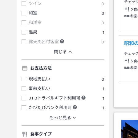
チェッ
ツイン
0
夕食
和室
3
和室
和洋室
0
温泉
1
露天風呂付客室
0
昭和
閉じる
チェッ
夕食
お支払方法
和室
現地支払い
3
事前支払い
1
JTBトラベルギフト利用可
1
たびたびバンク利用可
1
もっと見る
食事タイプ