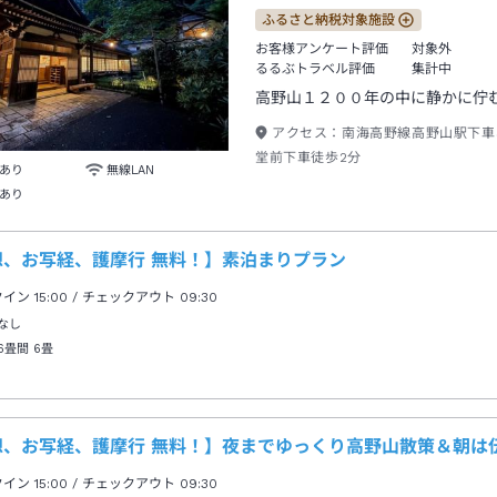
ふるさと納税対象施設
お客様アンケート評価
対象外
るるぶトラベル評価
集計中
高野山１２００年の中に静かに佇
アクセス：
南海高野線高野山駅下車
堂前下車徒歩2分
あり
無線LAN
あり
想、お写経、護摩行 無料！】素泊まりプラン
クイン
15:00
/ チェックアウト
09:30
なし
6畳間
6畳
想、お写経、護摩行 無料！】夜までゆっくり高野山散策＆朝は
クイン
15:00
/ チェックアウト
09:30