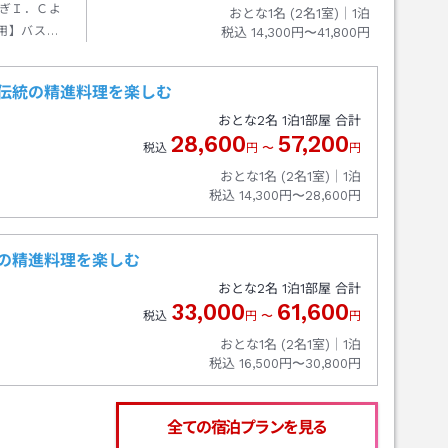
ぎＩ．Ｃよ
おとな1名 (
2
名1室)｜
1
泊
用】バス停
税込
14,300円〜41,800円
伝統の精進料理を楽しむ
おとな
2
名
1
泊
1
部屋 合計
28,600
57,200
税込
円
〜
円
おとな1名 (
2
名1室)｜
1
泊
税込
14,300円〜28,600円
の精進料理を楽しむ
おとな
2
名
1
泊
1
部屋 合計
33,000
61,600
税込
円
〜
円
おとな1名 (
2
名1室)｜
1
泊
税込
16,500円〜30,800円
全ての宿泊プランを見る