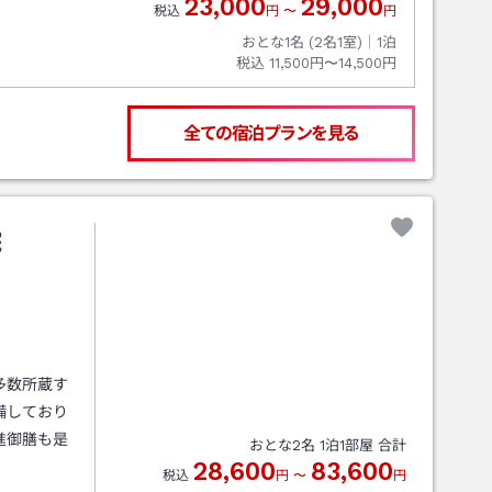
23,000
29,000
税込
円
〜
円
おとな1名 (
2
名1室)｜
1
泊
税込
11,500円〜14,500円
全ての宿泊プランを見る
院
多数所蔵す
備しており
進御膳も是
おとな
2
名
1
泊
1
部屋 合計
28,600
83,600
税込
円
〜
円