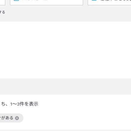
する
うち、
1～3
件を表示
ナがある
絞り込み条件を解除