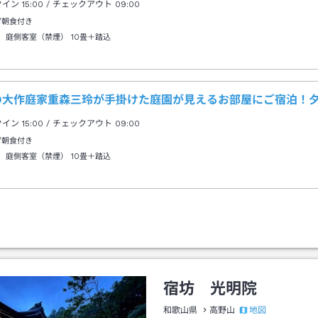
クイン
15:00
/ チェックアウト
09:00
/朝食付き
 庭側客室（禁煙）
10畳＋踏込
の大作庭家重森三玲が手掛けた庭園が見えるお部屋にご宿泊！
クイン
15:00
/ チェックアウト
09:00
/朝食付き
 庭側客室（禁煙）
10畳＋踏込
宿坊 光明院
地図
和歌山県
高野山