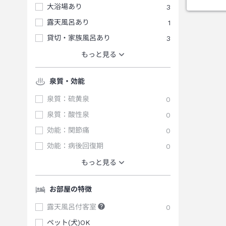
大浴場あり
3
露天風呂あり
1
貸切・家族風呂あり
3
もっと見る
泉質・効能
泉質：硫黄泉
0
泉質：酸性泉
0
効能：関節痛
0
効能：病後回復期
0
もっと見る
お部屋の特徴
露天風呂付客室
0
ペット(犬)OK