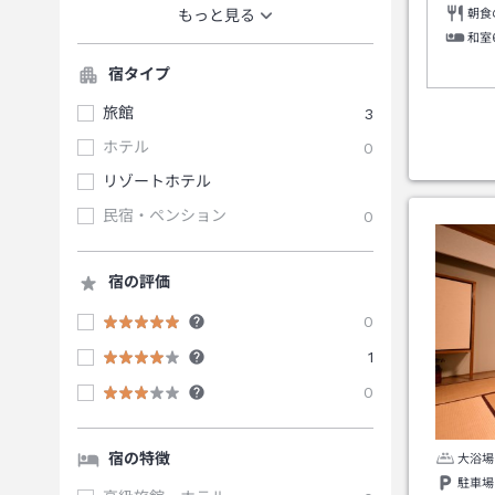
朝食
もっと見る
和室
宿タイプ
旅館
3
ホテル
0
リゾートホテル
民宿・ペンション
0
宿の評価
0
1
0
宿の特徴
大浴場
駐車場