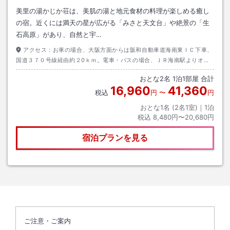
美里の湯かじか荘は、美肌の湯と地元食材の料理が楽しめる癒し
の宿。近くには満天の星が広がる「みさと天文台」や絶景の「生
石高原」があり、自然と宇…
アクセス：
お車の場合、大阪方面からは阪和自動車道海南東ＩＣ下車、
国道３７０号線経由約２0ｋｍ。電車・バスの場合、ＪＲ海南駅よりオレ
ンジバスで登山口にて乗り換え、美里の湯前で下車。約６０分。
おとな
2
名
1
泊
1
部屋 合計
16,960
41,360
税込
円
〜
円
おとな1名 (
2
名1室)｜
1
泊
税込
8,480円〜20,680円
宿泊プランを見る
ご注意・ご案内