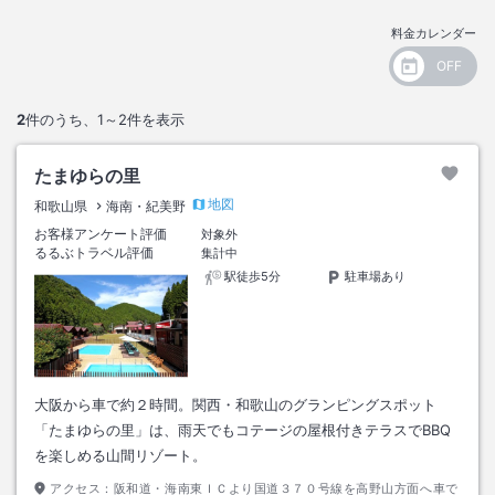
料金カレンダー
2
件のうち、
1～2
件を表示
たまゆらの里
地図
和歌山県
海南・紀美野
お客様アンケート評価
対象外
るるぶトラベル評価
集計中
駅徒歩5分
駐車場あり
大阪から車で約２時間。関西・和歌山のグランピングスポット
「たまゆらの里」は、雨天でもコテージの屋根付きテラスでBBQ
を楽しめる山間リゾート。
アクセス：
阪和道・海南東ＩＣより国道３７０号線を高野山方面へ車で