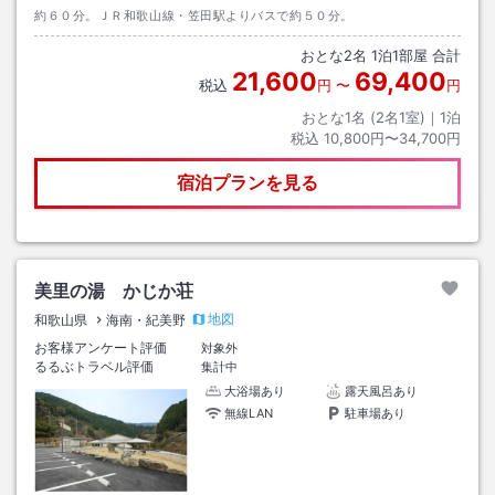
約６０分。ＪＲ和歌山線・笠田駅よりバスで約５０分。
おとな
2
名
1
泊
1
部屋 合計
21,600
69,400
税込
円
〜
円
おとな1名 (
2
名1室)｜
1
泊
税込
10,800円〜34,700円
宿泊プランを見る
美里の湯 かじか荘
地図
和歌山県
海南・紀美野
お客様アンケート評価
対象外
るるぶトラベル評価
集計中
大浴場あり
露天風呂あり
無線LAN
駐車場あり