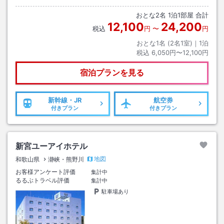
おとな
2
名
1
泊
1
部屋 合計
12,100
24,200
税込
円
〜
円
おとな1名 (
2
名1室)｜
1
泊
税込
6,050円〜12,100円
宿泊プランを見る
新幹線・JR
航空券
付きプラン
付きプラン
新宮ユーアイホテル
地図
和歌山県
瀞峡・熊野川
お客様アンケート評価
集計中
るるぶトラベル評価
集計中
駐車場あり