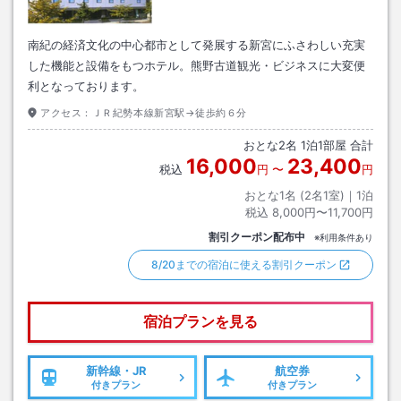
南紀の経済文化の中心都市として発展する新宮にふさわしい充実
した機能と設備をもつホテル。熊野古道観光・ビジネスに大変便
利となっております。
アクセス：
ＪＲ紀勢本線新宮駅→徒歩約６分
おとな
2
名
1
泊
1
部屋 合計
16,000
23,400
税込
円
〜
円
おとな1名 (
2
名1室)｜
1
泊
税込
8,000円〜11,700円
割引クーポン配布中
※利用条件あり
8/20までの宿泊に使える割引クーポン
宿泊プランを見る
新幹線・JR
航空券
付きプラン
付きプラン