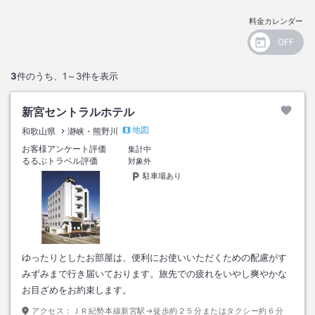
料金カレンダー
3
件のうち、
1～3
件を表示
新宮セントラルホテル
地図
和歌山県
瀞峡・熊野川
お客様アンケート評価
集計中
るるぶトラベル評価
対象外
駐車場あり
ゆったりとしたお部屋は、便利にお使いいただくための配慮がす
みずみまで行き届いております。旅先での疲れをいやし爽やかな
お目ざめをお約束します。
アクセス：
ＪＲ紀勢本線新宮駅→徒歩約２５分またはタクシー約６分