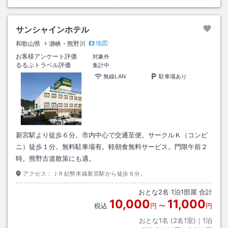
サンシャインホテル
地図
和歌山県
瀞峡・熊野川
お客様アンケート評価
対象外
るるぶトラベル評価
集計中
無線LAN
駐車場あり
新宮駅より徒歩６分。市内中心で交通至便。サークルＫ（コンビ
ニ）徒歩１分。無料駐車場有。軽朝食無料サービス。門限午前２
時。熊野古道散策にも適。
アクセス：
ＪＲ紀勢本線新宮駅から徒歩６分。
おとな
2
名
1
泊
1
部屋 合計
10,000
11,000
税込
円
〜
円
おとな1名 (
2
名1室)｜
1
泊