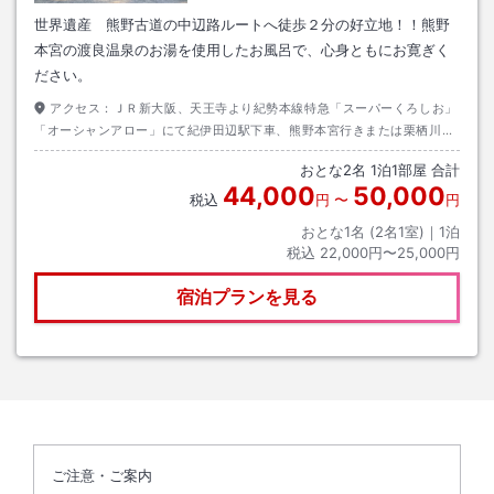
世界遺産 熊野古道の中辺路ルートへ徒歩２分の好立地！！熊野
本宮の渡良温泉のお湯を使用したお風呂で、心身ともにお寛ぎく
ださい。
アクセス：
ＪＲ新大阪、天王寺より紀勢本線特急「スーパーくろしお」
「オーシャンアロー」にて紀伊田辺駅下車、熊野本宮行きまたは栗栖川行
きの龍神バスまたはＪＲバスに乗車し、中辺路に至る。
おとな
2
名
1
泊
1
部屋 合計
44,000
50,000
税込
円
〜
円
おとな1名 (
2
名1室)｜
1
泊
税込
22,000円〜25,000円
宿泊プランを見る
ご注意・ご案内