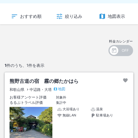
おすすめ順
絞り込み
地図表示
料金カレンダー
1
件のうち、
1
件を表示
熊野古道の宿 霧の郷たかはら
地図
和歌山県
中辺路・大塔
お客様アンケート評価
対象外
るるぶトラベル評価
集計中
大浴場あり
温泉
無線LAN
駐車場あり