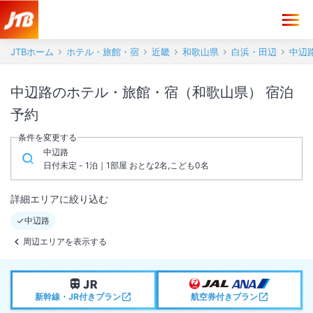
JTBホーム
ホテル・旅館・宿
近畿
和歌山県
白浜・田辺
中辺
中辺路のホテル・旅館・宿（和歌山県） 宿泊
予約
条件を変更する
中辺路
日付未定 - 1泊｜1部屋 おとな2名,こども0名
詳細エリアに絞り込む
中辺路
周辺エリアを表示する
新幹線・JR付きプラン
航空券付きプラン