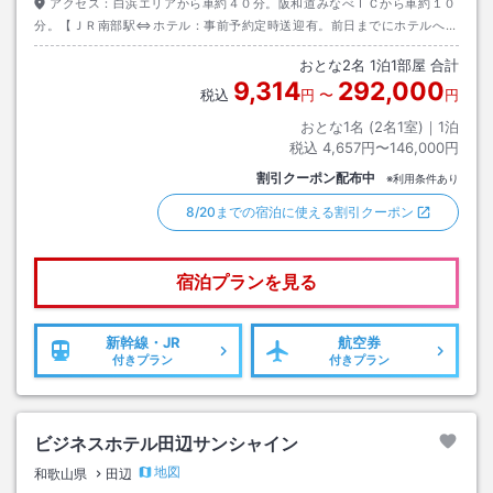
アクセス：
白浜エリアから車約４０分。阪和道みなべＩＣから車約１０
分。【ＪＲ南部駅⇔ホテル：事前予約定時送迎有。前日までにホテルへ直
接予約】【乗車無料、１日６便、各便先約１５名】【ＴＥＬ：０７３９－
おとな
2
名
1
泊
1
部屋 合計
７２－５８８８】
9,314
292,000
税込
円
〜
円
おとな1名 (
2
名1室)｜
1
泊
税込
4,657円〜146,000円
割引クーポン配布中
※利用条件あり
8/20までの宿泊に使える割引クーポン
宿泊プランを見る
新幹線・JR
航空券
付きプラン
付きプラン
ビジネスホテル田辺サンシャイン
地図
和歌山県
田辺