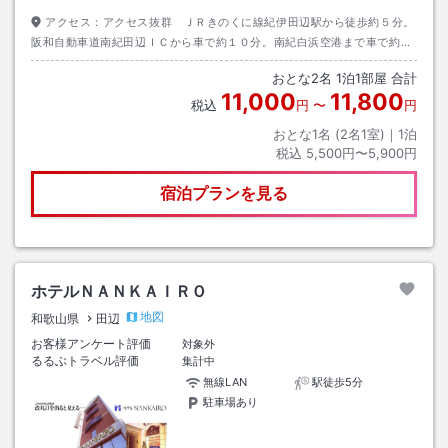
アクセス：
アクセス抜群 ＪＲきのくに線紀伊田辺駅から徒歩約５分。
阪和自動車道南紀田辺ＩＣから車で約１０分。南紀白浜空港まで車で約３
０分。きのくに線白浜駅まで車で約２０分。
おとな
2
名
1
泊
1
部屋 合計
11,000
11,800
税込
円
〜
円
おとな1名 (
2
名1室)｜
1
泊
税込
5,500円〜5,900円
宿泊プランを見る
ホテルＮＡＮＫＡＩＲＯ
地図
和歌山県
田辺
お客様アンケート評価
対象外
るるぶトラベル評価
集計中
無線LAN
駅徒歩5分
駐車場あり