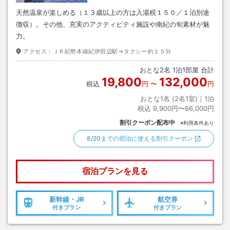
天然温泉が楽しめる（１３歳以上の方は入湯税１５０／１泊別途
徴収）。その他、充実のアクティビティ施設や南紀の旬素材が魅
力。
アクセス：
ＪＲ紀勢本線紀伊田辺駅→タクシー約１５分
おとな
2
名
1
泊
1
部屋 合計
19,800
132,000
税込
円
〜
円
おとな1名 (
2
名1室)｜
1
泊
税込
9,900円〜66,000円
割引クーポン配布中
※利用条件あり
8/20までの宿泊に使える割引クーポン
宿泊プランを見る
新幹線・JR
航空券
付きプラン
付きプラン