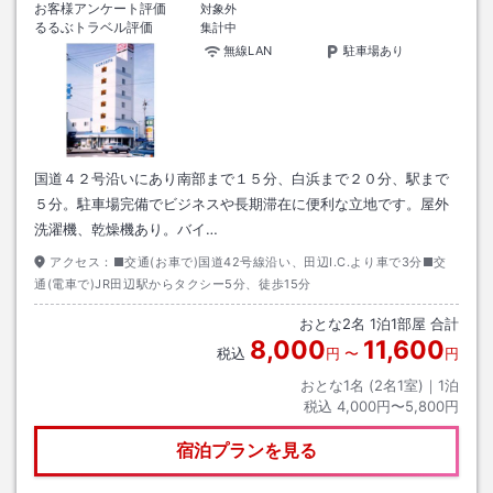
お客様アンケート評価
対象外
るるぶトラベル評価
集計中
無線LAN
駐車場あり
国道４２号沿いにあり南部まで１５分、白浜まで２０分、駅まで
５分。駐車場完備でビジネスや長期滞在に便利な立地です。屋外
洗濯機、乾燥機あり。バイ…
アクセス：
■交通(お車で)国道42号線沿い、田辺I.C.より車で3分■交
通(電車で)JR田辺駅からタクシー5分、徒歩15分
おとな
2
名
1
泊
1
部屋 合計
8,000
11,600
税込
円
〜
円
おとな1名 (
2
名1室)｜
1
泊
税込
4,000円〜5,800円
宿泊プランを見る