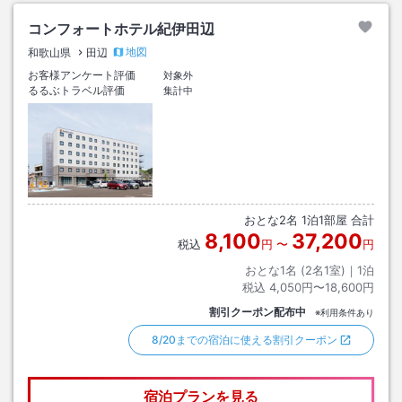
コンフォートホテル紀伊田辺
地図
和歌山県
田辺
お客様アンケート評価
対象外
るるぶトラベル評価
集計中
おとな
2
名
1
泊
1
部屋 合計
8,100
37,200
税込
円
〜
円
おとな1名 (
2
名1室)｜
1
泊
税込
4,050円〜18,600円
割引クーポン配布中
※利用条件あり
8/20までの宿泊に使える割引クーポン
宿泊プランを見る