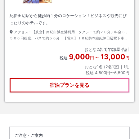
紀伊田辺駅から徒歩約１分のロケーション！ビジネスや観光にぴ
ったりのホテルです。
アクセス：
【航空】南紀白浜空港利用 タクシーで約２０分／料金３，
５００円程度、バスで約５０分 【電車】ＪＲ紀勢本線紀伊田辺駅下車
徒歩約１分 【お車】阪和自動車道南紀田辺ＩＣ利用 目標物：紀伊田辺
おとな
2
名
1
泊
1
部屋 合計
駅前商店街
9,000
13,000
税込
円
〜
円
おとな1名 (
2
名1室)｜
1
泊
税込
4,500円〜6,500円
宿泊プランを見る
ご注意・ご案内