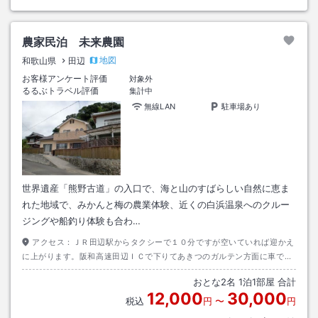
農家民泊 未来農園
地図
和歌山県
田辺
お客様アンケート評価
対象外
るるぶトラベル評価
集計中
無線LAN
駐車場あり
世界遺産「熊野古道」の入口で、海と山のすばらしい自然に恵ま
れた地域で、みかんと梅の農業体験、近くの白浜温泉へのクルー
ジングや船釣り体験も合わ…
アクセス：
ＪＲ田辺駅からタクシーで１０分ですが空いていれば迎かえ
に上がります。阪和高速田辺ＩＣで下りてあきつのガルテン方面に車で１
０分。白浜空港からは直接タクシーでお越し下さい。２０分で来れます。
おとな
2
名
1
泊
1
部屋 合計
いずれも連絡要
12,000
30,000
税込
円
〜
円