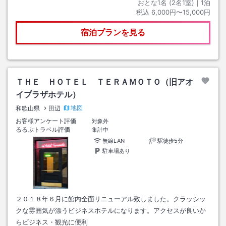
おとな1名 (
2
名1室)｜
1
泊
税込
6,000円〜15,000円
宿泊プランを見る
ＴＨＥ ＨＯＴＥＬ ＴＥＲＡＭＯＴＯ（旧アオ
イプラザホテル）
地図
和歌山県
田辺
お客様アンケート評価
対象外
るるぶトラベル評価
集計中
無線LAN
駅徒歩5分
駐車場あり
２０１８年６月に館内全面リニューアル致しました。クラッシッ
クな雰囲気が漂うビジネスホテルになります。アクセスが良いか
らビジネス・観光に便利