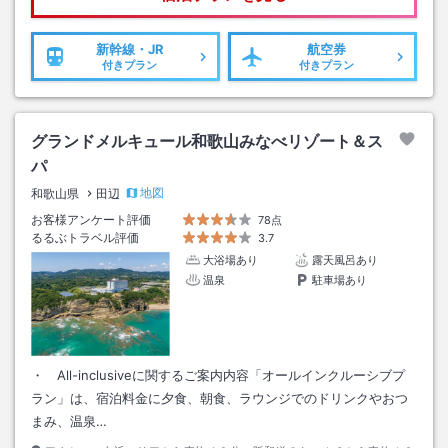
新幹線・JR
航空券
付きプラン
付きプラン
グランドメルキュール和歌山みなべリゾート＆ス
パ
地図
和歌山県
田辺
お客様アンケート評価
78点
るるぶトラベル評価
3.7
大浴場あり
露天風呂あり
温泉
駐車場あり
・ All-inclusiveに関するご案内内容「オールインクルーシブプ
ラン」は、宿泊料金に夕食、朝食、ラウンジでのドリンクやおつ
まみ、温泉…