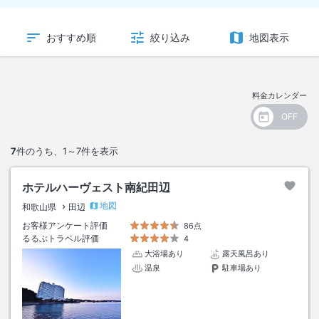
おすすめ順
絞り込み
地図表示
料金カレンダー
7
件のうち、
1～7
件を表示
ホテルハーヴェスト南紀田辺
地図
和歌山県
田辺
お客様アンケート評価
86点
るるぶトラベル評価
4
大浴場あり
露天風呂あり
温泉
駐車場あり