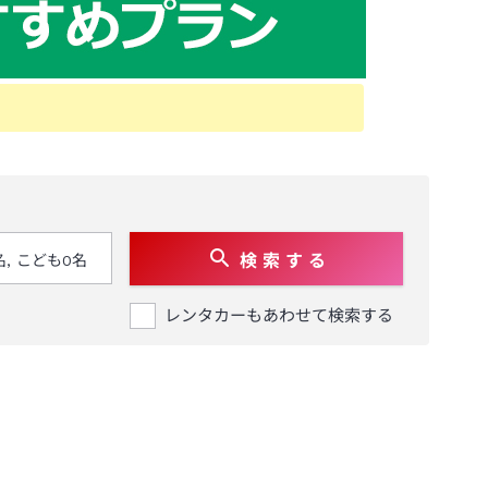
検 索 す る
レンタカーもあわせて検索する