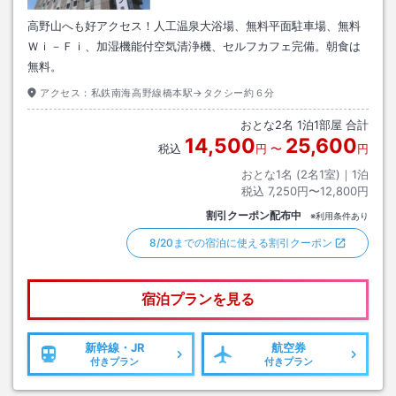
高野山へも好アクセス！人工温泉大浴場、無料平面駐車場、無料
Ｗｉ－Ｆｉ、加湿機能付空気清浄機、セルフカフェ完備。朝食は
無料。
アクセス：
私鉄南海高野線橋本駅→タクシー約６分
おとな
2
名
1
泊
1
部屋 合計
14,500
25,600
税込
円
〜
円
おとな1名 (
2
名1室)｜
1
泊
税込
7,250円〜12,800円
割引クーポン配布中
※利用条件あり
8/20までの宿泊に使える割引クーポン
宿泊プランを見る
新幹線・JR
航空券
付きプラン
付きプラン