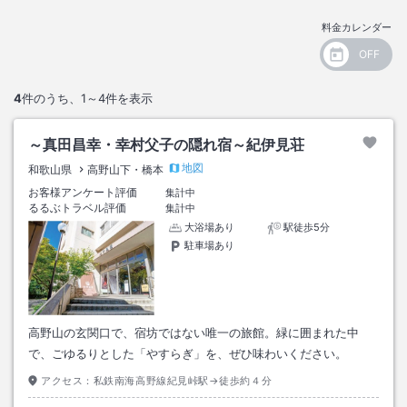
料金カレンダー
4
件のうち、
1～4
件を表示
～真田昌幸・幸村父子の隠れ宿～紀伊見荘
地図
和歌山県
高野山下・橋本
お客様アンケート評価
集計中
るるぶトラベル評価
集計中
大浴場あり
駅徒歩5分
駐車場あり
高野山の玄関口で、宿坊ではない唯一の旅館。緑に囲まれた中
で、ごゆるりとした「やすらぎ」を、ぜひ味わいください。
アクセス：
私鉄南海高野線紀見峠駅→徒歩約４分