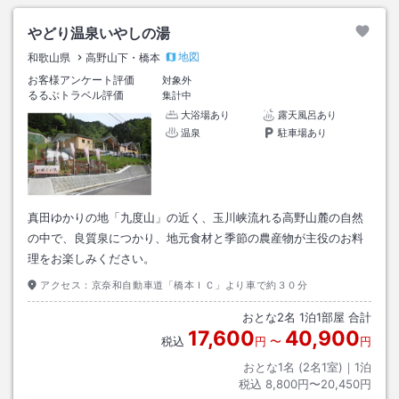
やどり温泉いやしの湯
地図
和歌山県
高野山下・橋本
お客様アンケート評価
対象外
るるぶトラベル評価
集計中
大浴場あり
露天風呂あり
温泉
駐車場あり
真田ゆかりの地「九度山」の近く、玉川峡流れる高野山麓の自然
の中で、良質泉につかり、地元食材と季節の農産物が主役のお料
理をお楽しみください。
アクセス：
京奈和自動車道「橋本ＩＣ」より車で約３０分
おとな
2
名
1
泊
1
部屋 合計
17,600
40,900
税込
円
〜
円
おとな1名 (
2
名1室)｜
1
泊
税込
8,800円〜20,450円