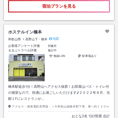
宿泊プランを見る
ホステルイン橋本
地図
和歌山県
高野山下・橋本
お客様アンケート評価
対象外
るるぶトラベル評価
集計中
無線LAN
駐車場あり
橋本駅徒歩1分！高野山へアクセス抜群！お部屋はバス・トイレ付
の個室なので、快適にお過ごしいただけます♪２０２２年８月、当
館１Fにレストランが…
アクセス：
南海電鉄高野線・ＪＲ和歌山線橋本駅下車、東へ約１３０ｍ
おとな
2
名
1
泊
1
部屋 合計