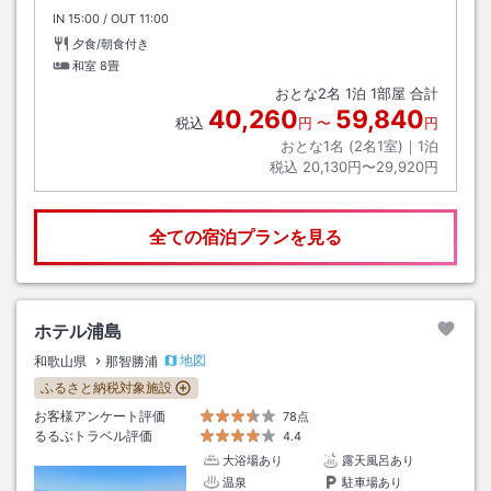
IN
チェックイン
15:00
/ OUT
チェックアウト
11:00
夕食/朝食付き
和室
8畳
おとな
2
名
1
泊
1
部屋 合計
40,260
59,840
税込
円
〜
円
おとな1名 (
2
名1室)｜
1
泊
税込
20,130円〜29,920円
全ての宿泊プランを見る
ホテル浦島
地図
和歌山県
那智勝浦
ふるさと納税対象施設
お客様アンケート評価
78点
るるぶトラベル評価
4.4
大浴場あり
露天風呂あり
温泉
駐車場あり