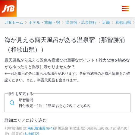
JTBホーム
ホテル・旅館・宿
温泉宿・温泉旅行
近畿
和歌山県
海が見える露天風呂がある温泉宿（那智勝浦
（和歌山県））
露天風呂から見える景色も宿選びの重要なポイント！雄大な海を眺めな
がらゆったりと温泉に浸かりませんか？
※一部お風呂のみに限られる場合があります。各宿泊施設のお風呂情報をご確
認ください。また、半露天風呂も含まれます。
条件を変更する
那智勝浦
日付未定 - 1泊｜1部屋 おとな2名,こども0名
詳細エリアに絞り込む
那智勝浦町
(
0
)
南紀勝浦温泉
(
4
)
湯川温泉(和歌山県)
(
0
)
那智山
(
0
)
めざめ温泉
(
0
)
夏山温泉
(
0
)
太地町
(
2
)