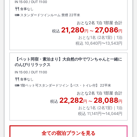
IN
チェックイン
15:00
/ OUT
チェックアウト
11:00
食事なし
スタンダードツインルーム 禁煙
22平米
おとな
2
名
1
泊
1
部屋 合計
21,280
27,086
税込
円
〜
円
おとな1名 (
2
名1室)｜
1
泊
税込
10,640円〜13,543円
【ペット同宿・素泊まり】大自然の中でワンちゃんと一緒に
のんびりリラックス
IN
チェックイン
15:00
/ OUT
チェックアウト
11:00
食事なし
1階ペット可スタンダードツイン【バス・トイレ付】
22平米
おとな
2
名
1
泊
1
部屋 合計
22,282
28,088
税込
円
〜
円
おとな1名 (
2
名1室)｜
1
泊
税込
11,141円〜14,044円
全ての宿泊プランを見る