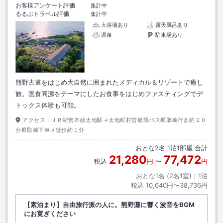
お客様アンケート評価
集計中
るるぶトラベル評価
集計中
大浴場あり
露天風呂あり
温泉
駐車場あり
熊野古道をはじめ大自然に囲まれたメディカル＆リゾートで癒し
旅。医食同源をテーマにしたお食事をはじめファスティングでデ
トックス体験も可能。
アクセス：
ＪＲ紀勢本線太地駅→太地町村営循環バス梶取崎行き約２０
分梶取崎下車→徒歩約１分
おとな
2
名
1
泊
1
部屋 合計
21,280
77,472
税込
円
〜
円
おとな1名 (
2
名1室)｜
1
泊
税込
10,640円〜38,736円
【素泊まり】自由旅行派の人に。熊野灘に響く波音をBGM
にお寛ぎください