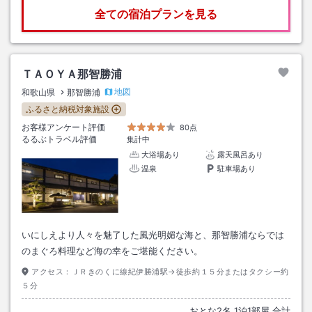
全ての宿泊プランを見る
ＴＡＯＹＡ那智勝浦
地図
和歌山県
那智勝浦
ふるさと納税対象施設
お客様アンケート評価
80点
るるぶトラベル評価
集計中
大浴場あり
露天風呂あり
温泉
駐車場あり
いにしえより人々を魅了した風光明媚な海と、那智勝浦ならでは
のまぐろ料理など海の幸をご堪能ください。
アクセス：
ＪＲきのくに線紀伊勝浦駅→徒歩約１５分またはタクシー約
５分
おとな
2
名
1
泊
1
部屋 合計