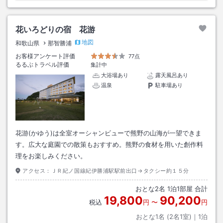
花いろどりの宿 花游
地図
和歌山県
那智勝浦
お客様アンケート評価
77点
るるぶトラベル評価
集計中
大浴場あり
露天風呂あり
温泉
駐車場あり
花游(かゆう)は全室オーシャンビューで熊野の山海が一望できま
す。広大な庭園での散策もおすすめ。熊野の食材を用いた創作料
理をお楽しみください。
アクセス：
ＪＲ紀ノ国線紀伊勝浦駅駅前出口→タクシー約１５分
おとな
2
名
1
泊
1
部屋 合計
19,800
90,200
税込
円
〜
円
おとな1名 (
2
名1室)｜
1
泊