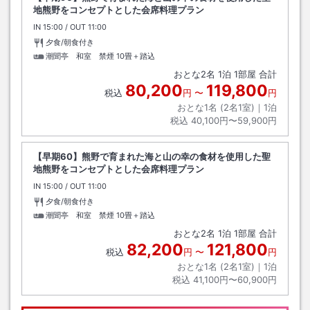
地熊野をコンセプトとした会席料理プラン
IN
チェックイン
15:00
/ OUT
チェックアウト
11:00
夕食/朝食付き
潮聞亭 和室 禁煙
10畳＋踏込
おとな
2
名
1
泊
1
部屋 合計
80,200
119,800
税込
円
〜
円
おとな1名 (
2
名1室)｜
1
泊
税込
40,100円〜59,900円
【早期60】熊野で育まれた海と山の幸の食材を使用した聖
地熊野をコンセプトとした会席料理プラン
IN
チェックイン
15:00
/ OUT
チェックアウト
11:00
夕食/朝食付き
潮聞亭 和室 禁煙
10畳＋踏込
おとな
2
名
1
泊
1
部屋 合計
82,200
121,800
税込
円
〜
円
おとな1名 (
2
名1室)｜
1
泊
税込
41,100円〜60,900円