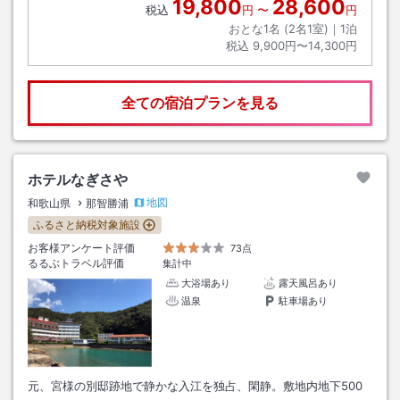
19,800
28,600
税込
円
〜
円
おとな1名 (
2
名1室)｜
1
泊
税込
9,900円〜14,300円
全ての宿泊プランを見る
ホテルなぎさや
地図
和歌山県
那智勝浦
ふるさと納税対象施設
お客様アンケート評価
73点
るるぶトラベル評価
集計中
大浴場あり
露天風呂あり
温泉
駐車場あり
元、宮様の別邸跡地で静かな入江を独占、閑静。敷地内地下500