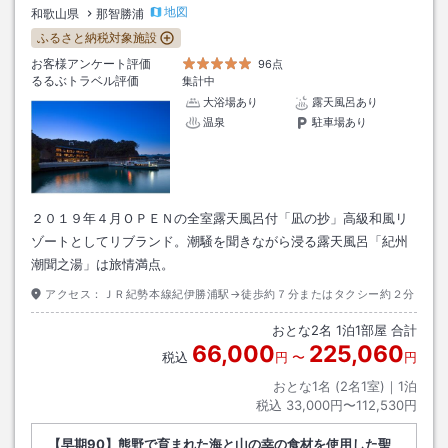
地図
和歌山県
那智勝浦
ふるさと納税対象施設
お客様アンケート評価
96点
るるぶトラベル評価
集計中
大浴場あり
露天風呂あり
温泉
駐車場あり
２０１９年４月ＯＰＥＮの全室露天風呂付「凪の抄」高級和風リ
ゾートとしてリブランド。潮騒を聞きながら浸る露天風呂「紀州
潮聞之湯」は旅情満点。
アクセス：
ＪＲ紀勢本線紀伊勝浦駅→徒歩約７分またはタクシー約２分
おとな
2
名
1
泊
1
部屋 合計
66,000
225,060
税込
円
〜
円
おとな1名 (
2
名1室)｜
1
泊
税込
33,000円〜112,530円
【早期90】熊野で育まれた海と山の幸の食材を使用した聖