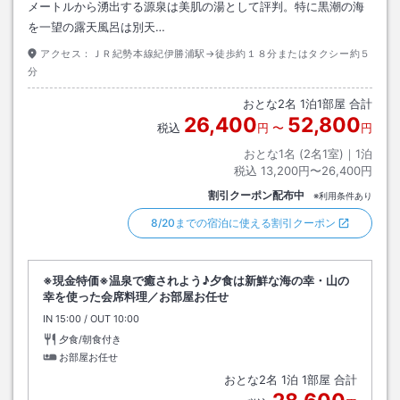
メートルから湧出する源泉は美肌の湯として評判。特に黒潮の海
を一望の露天風呂は別天…
アクセス：
ＪＲ紀勢本線紀伊勝浦駅→徒歩約１８分またはタクシー約５
分
おとな
2
名
1
泊
1
部屋 合計
26,400
52,800
税込
円
〜
円
おとな1名 (
2
名1室)｜
1
泊
税込
13,200円〜26,400円
割引クーポン配布中
※利用条件あり
8/20までの宿泊に使える割引クーポン
※現金特価※温泉で癒されよう♪夕食は新鮮な海の幸・山の
幸を使った会席料理／お部屋お任せ
IN
チェックイン
15:00
/ OUT
チェックアウト
10:00
夕食/朝食付き
お部屋お任せ
おとな
2
名
1
泊
1
部屋 合計