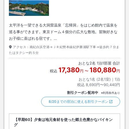
太平洋を一望できる大洞窟温泉「忘帰洞」をはじめ館内で温泉を
巡る事ができます。東京ドーム４個分の広大な敷地。冒険好きな
お子様に喜ばれる宿です。…
アクセス：
南紀白浜空港→ＪＲ紀勢本線紀伊勝浦駅下車→徒歩約７分ま
たはタクシー約５分
おとな
2
名
1
泊
1
部屋 合計
17,380
180,880
税込
円
〜
円
おとな1名 (
2
名1室)｜
1
泊
税込
8,690円〜90,440円
割引クーポン配布中
※利用条件あり
8/20までの宿泊に使える割引クーポン
【早期60】夕食は地元食材を使った郷土色豊かなバイキン
グ