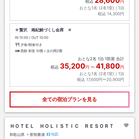
28,600
税込
円
おとな1名 (
2
名1室)｜
1
泊
税込
14,300円
☆贅沢 南紀鮪づくし会席 ☆
IN
チェックイン
15:00
/ OUT
チェックアウト
10:00
夕食/朝食付き
西館 和室
10畳＋次の間2畳
おとな
2
名
1
泊
1
部屋 合計
35,200
41,800
税込
円
〜
円
おとな1名 (
2
名1室)｜
1
泊
税込
17,600円〜20,900円
全ての宿泊プランを見る
ＨＯＴＥＬ ＨＯＬＩＳＴＩＣ ＲＥＳＯＲＴ
地図
和歌山県
那智勝浦