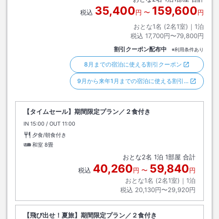
35,400
159,600
税込
円
〜
円
おとな1名 (
2
名1室)｜
1
泊
税込
17,700円〜79,800円
割引クーポン配布中
※利用条件あり
8月までの宿泊に使える割引クーポン
9月から来年1月までの宿泊に使える割引…
【タイムセール】期間限定プラン／２食付き
IN
チェックイン
15:00
/ OUT
チェックアウト
11:00
夕食/朝食付き
和室
8畳
おとな
2
名
1
泊
1
部屋 合計
40,260
59,840
税込
円
〜
円
おとな1名 (
2
名1室)｜
1
泊
税込
20,130円〜29,920円
【飛び出せ！夏旅】期間限定プラン／２食付き