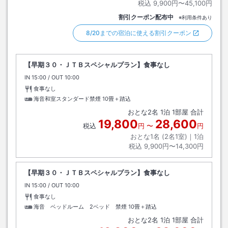
税込
9,900円〜45,100円
割引クーポン配布中
※利用条件あり
8/20までの宿泊に使える割引クーポン
【早期３０・ＪＴＢスペシャルプラン】食事なし
IN
チェックイン
15:00
/ OUT
チェックアウト
10:00
食事なし
海音和室スタンダード禁煙
10畳＋踏込
おとな
2
名
1
泊
1
部屋 合計
19,800
28,600
税込
円
〜
円
おとな1名 (
2
名1室)｜
1
泊
税込
9,900円〜14,300円
【早期３０・ＪＴＢスペシャルプラン】食事なし
IN
チェックイン
15:00
/ OUT
チェックアウト
10:00
食事なし
海音 ベッドルーム 2ベッド 禁煙
10畳＋踏込
おとな
2
名
1
泊
1
部屋 合計