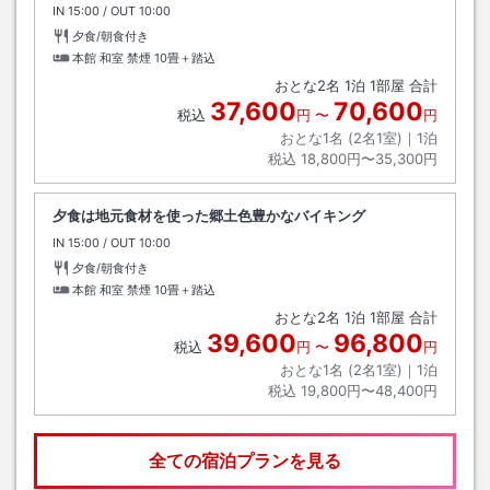
IN
チェックイン
15:00
/ OUT
チェックアウト
10:00
夕食/朝食付き
本館 和室 禁煙
10畳＋踏込
おとな
2
名
1
泊
1
部屋 合計
37,600
70,600
税込
円
〜
円
おとな1名 (
2
名1室)｜
1
泊
税込
18,800円〜35,300円
夕食は地元食材を使った郷土色豊かなバイキング
IN
チェックイン
15:00
/ OUT
チェックアウト
10:00
夕食/朝食付き
本館 和室 禁煙
10畳＋踏込
おとな
2
名
1
泊
1
部屋 合計
39,600
96,800
税込
円
〜
円
おとな1名 (
2
名1室)｜
1
泊
税込
19,800円〜48,400円
全ての宿泊プランを見る