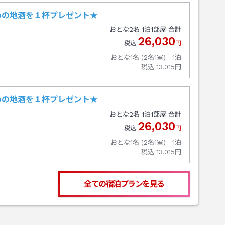
めの地酒を１杯プレゼント★
おとな
2
名
1
泊
1
部屋 合計
26,030
税込
円
おとな1名 (
2
名1室)｜
1
泊
税込
13,015円
めの地酒を１杯プレゼント★
おとな
2
名
1
泊
1
部屋 合計
26,030
税込
円
おとな1名 (
2
名1室)｜
1
泊
税込
13,015円
全ての宿泊プランを見る