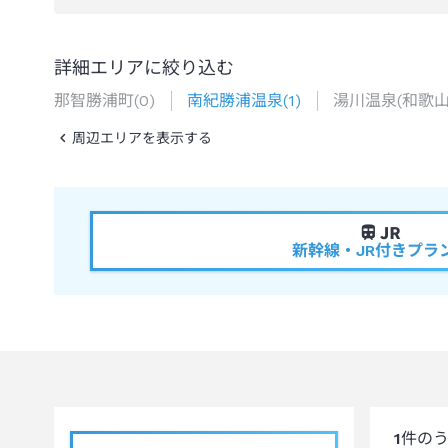
詳細エリアに絞り込む
那智勝浦町
(
0
)
南紀勝浦温泉
(
1
)
湯川温泉(和歌山
周辺エリアを表示する
新幹線・JR付きプラ
1
件の