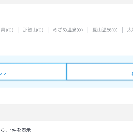
県)
(
0
)
那智山
(
0
)
めざめ温泉
(
0
)
夏山温泉
(
0
)
太
ン
うち、
1
件を表示