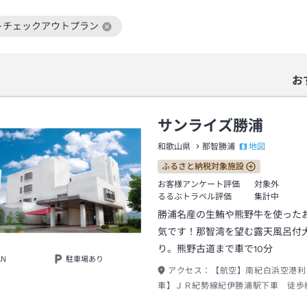
トチェックアウトプラン
絞り込み条件を解除
お
サンライズ勝浦
地図
和歌山県
那智勝浦
ふるさと納税対象施設
お客様アンケート評価
対象外
るるぶトラベル評価
集計中
勝浦名産の生鮪や熊野牛を使った
気です！那智湾を望む露天風呂付
り。熊野古道まで車で10分
AN
駐車場あり
アクセス：
【航空】南紀白浜空港利
車】ＪＲ紀勢線紀伊勝浦駅下車 徒
【お車】紀勢自動車道すさみ南ＩＣよ