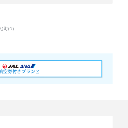
地町
(
0
)
航空券付きプラン