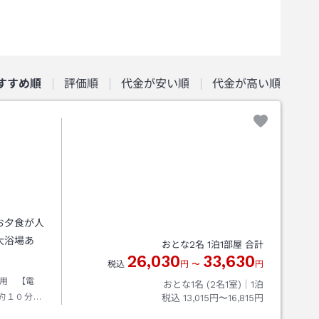
すすめ順
評価順
代金が安い順
代金が高い順
お夕食が人
大浴場あ
おとな
2
名
1
泊
1
部屋 合計
26,030
33,630
税込
円
〜
円
用 【電
おとな1名 (
2
名1室)｜
1
泊
歩約１０分
税込
13,015円〜16,815円
り国道４２