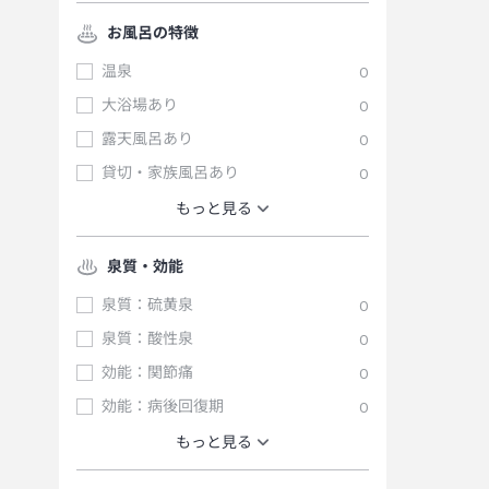
お風呂の特徴
温泉
0
大浴場あり
0
露天風呂あり
0
貸切・家族風呂あり
0
もっと見る
泉質・効能
泉質：硫黄泉
0
泉質：酸性泉
0
効能：関節痛
0
効能：病後回復期
0
もっと見る