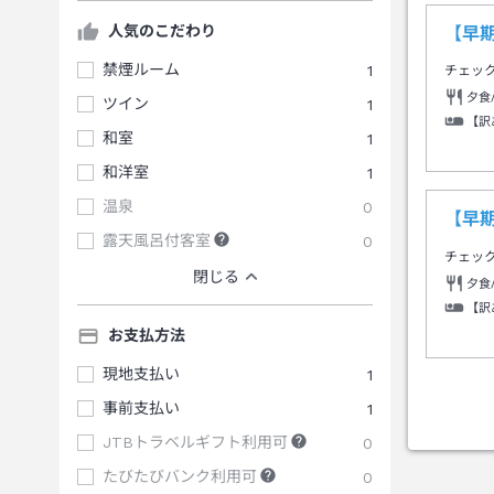
人気のこだわり
【早
禁煙ルーム
1
チェッ
夕食
ツイン
1
【訳
和室
1
和洋室
1
温泉
0
【早
露天風呂付客室
0
チェッ
閉じる
夕食
【訳
お支払方法
現地支払い
1
事前支払い
1
JTBトラベルギフト利用可
0
たびたびバンク利用可
0