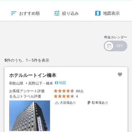
おすすめ順
絞り込み
地図表示
料金カレンダー
5
件のうち、
1～5
件を表示
ホテルルートイン橋本
地図
和歌山県
高野山下・橋本
お客様アンケート評価
86点
るるぶトラベル評価
4
大浴場あり
駐車場あり