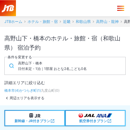
JTBホーム
ホテル・旅館・宿
近畿
和歌山県
高野山・龍神
高
高野山下・橋本のホテル・旅館・宿（和歌山
県） 宿泊予約
条件を変更する
高野山下・橋本
日付未定 - 1泊｜1部屋 おとな2名,こども0名
詳細エリアに絞り込む
橋本市
(
4
)
かつらぎ町
(
1
)
九度山町
(
0
)
周辺エリアを表示する
新幹線・JR付きプラン
航空券付きプラン