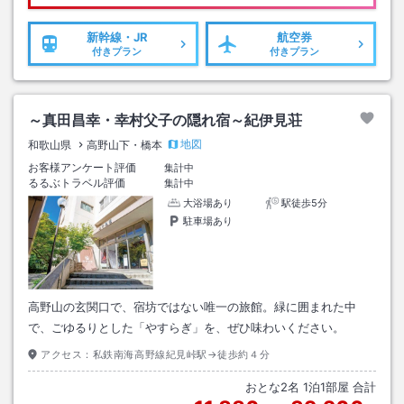
新幹線・JR
航空券
付きプラン
付きプラン
～真田昌幸・幸村父子の隠れ宿～紀伊見荘
地図
和歌山県
高野山下・橋本
お客様アンケート評価
集計中
るるぶトラベル評価
集計中
大浴場あり
駅徒歩5分
駐車場あり
高野山の玄関口で、宿坊ではない唯一の旅館。緑に囲まれた中
で、ごゆるりとした「やすらぎ」を、ぜひ味わいください。
アクセス：
私鉄南海高野線紀見峠駅→徒歩約４分
おとな
2
名
1
泊
1
部屋 合計