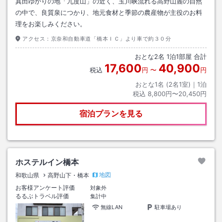
真田ゆかりの地「九度山」の近く、玉川峡流れる高野山麓の自然
の中で、良質泉につかり、地元食材と季節の農産物が主役のお料
理をお楽しみください。
アクセス：
京奈和自動車道「橋本ＩＣ」より車で約３０分
おとな
2
名
1
泊
1
部屋 合計
17,600
40,900
税込
円
〜
円
おとな1名 (
2
名1室)｜
1
泊
税込
8,800円〜20,450円
宿泊プランを見る
ホステルイン橋本
地図
和歌山県
高野山下・橋本
お客様アンケート評価
対象外
るるぶトラベル評価
集計中
無線LAN
駐車場あり