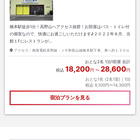
橋本駅徒歩1分！高野山へアクセス抜群！お部屋はバス・トイレ付
の個室なので、快適にお過ごしいただけます♪２０２２年８月、当
館１Fにレストランが…
アクセス：
南海電鉄高野線・ＪＲ和歌山線橋本駅下車、東へ約１３０ｍ
おとな
2
名
1
泊
1
部屋 合計
18,200
28,600
税込
円
〜
円
おとな1名 (
2
名1室)｜
1
泊
税込
9,100円〜14,300円
宿泊プランを見る