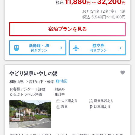
11,880
32,200
税込
円
〜
円
おとな1名 (
2
名1室)｜
1
泊
税込
5,940円〜16,100円
宿泊プランを見る
新幹線・JR
航空券
付きプラン
付きプラン
やどり温泉いやしの湯
地図
和歌山県
高野山下・橋本
お客様アンケート評価
対象外
るるぶトラベル評価
集計中
大浴場あり
露天風呂あり
温泉
駐車場あり