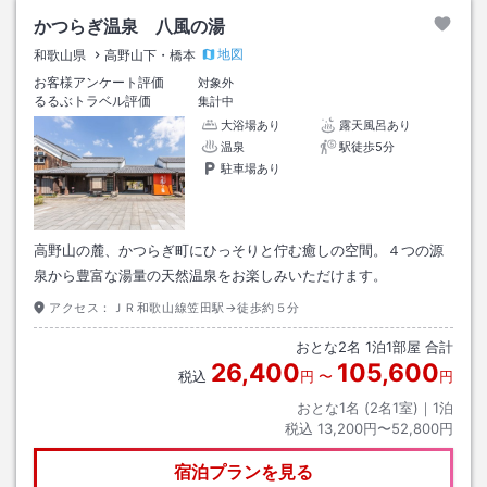
かつらぎ温泉 八風の湯
地図
和歌山県
高野山下・橋本
お客様アンケート評価
対象外
るるぶトラベル評価
集計中
大浴場あり
露天風呂あり
温泉
駅徒歩5分
駐車場あり
高野山の麓、かつらぎ町にひっそりと佇む癒しの空間。４つの源
泉から豊富な湯量の天然温泉をお楽しみいただけます。
アクセス：
ＪＲ和歌山線笠田駅→徒歩約５分
おとな
2
名
1
泊
1
部屋 合計
26,400
105,600
税込
円
〜
円
おとな1名 (
2
名1室)｜
1
泊
税込
13,200円〜52,800円
宿泊プランを見る