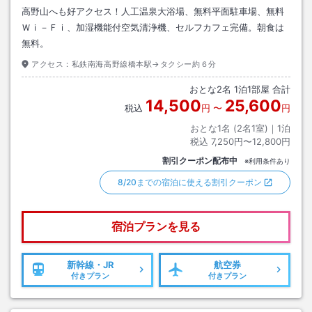
高野山へも好アクセス！人工温泉大浴場、無料平面駐車場、無料
Ｗｉ－Ｆｉ、加湿機能付空気清浄機、セルフカフェ完備。朝食は
無料。
アクセス：
私鉄南海高野線橋本駅→タクシー約６分
おとな
2
名
1
泊
1
部屋 合計
14,500
25,600
税込
円
〜
円
おとな1名 (
2
名1室)｜
1
泊
税込
7,250円〜12,800円
割引クーポン配布中
※利用条件あり
8/20までの宿泊に使える割引クーポン
宿泊プランを見る
新幹線・JR
航空券
付きプラン
付きプラン