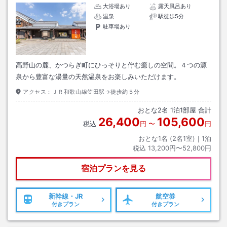
大浴場あり
露天風呂あり
温泉
駅徒歩5分
駐車場あり
高野山の麓、かつらぎ町にひっそりと佇む癒しの空間。４つの源
泉から豊富な湯量の天然温泉をお楽しみいただけます。
アクセス：
ＪＲ和歌山線笠田駅→徒歩約５分
おとな
2
名
1
泊
1
部屋 合計
26,400
105,600
税込
円
〜
円
おとな1名 (
2
名1室)｜
1
泊
税込
13,200円〜52,800円
宿泊プランを見る
新幹線・JR
航空券
付きプラン
付きプラン