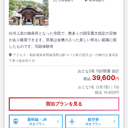
大浴場あり
駐車場あり
白河上皇の御座所となった寺院で、数多くの国宝重文指定の宝物
があり鑑賞できます。部屋は金襖の入った新しい明るい庭園に面
したものです。写経体験有
アクセス：
私鉄南海高野線高野山駅→バス奥の院又は一の橋行き蓮花谷
下車→徒歩約１分
おとな
2
名
1
泊
1
部屋 合計
39,600
税込
円
おとな1名 (
2
名1室)｜
1
泊
税込
19,800円
宿泊プランを見る
新幹線・JR
航空券
付きプラン
付きプラン