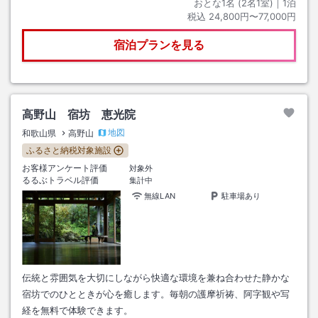
おとな1名 (
2
名1室)｜
1
泊
税込
24,800円〜77,000円
宿泊プランを見る
高野山 宿坊 恵光院
地図
和歌山県
高野山
ふるさと納税対象施設
お客様アンケート評価
対象外
るるぶトラベル評価
集計中
無線LAN
駐車場あり
伝統と雰囲気を大切にしながら快適な環境を兼ね合わせた静かな
宿坊でのひとときが心を癒します。毎朝の護摩祈祷、阿字観や写
経を無料で体験できます。