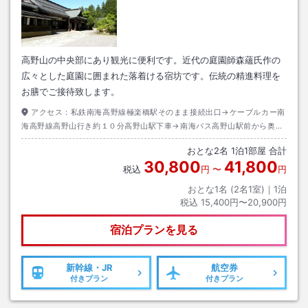
高野山の中央部にあり観光に便利です。近代の庭園師森蘊氏作の
広々とした庭園に囲まれた落着ける宿坊です。伝統の精進料理を
お膳でご接待致します。
アクセス：
私鉄南海高野線極楽橋駅そのまま接続出口→ケーブルカー南
海高野線高野山行き約１０分高野山駅下車→南海バス高野山駅前から奥の
院行き約１５分蓮花谷下車→徒歩約１分
おとな
2
名
1
泊
1
部屋 合計
30,800
41,800
税込
円
〜
円
おとな1名 (
2
名1室)｜
1
泊
税込
15,400円〜20,900円
宿泊プランを見る
新幹線・JR
航空券
付きプラン
付きプラン