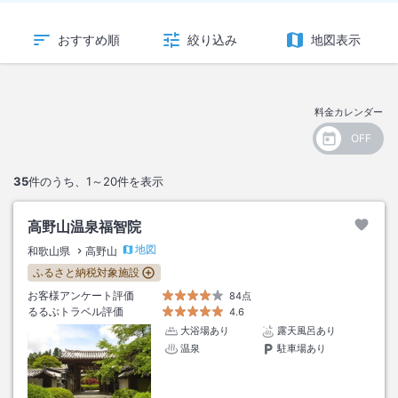
おすすめ順
絞り込み
地図表示
料金カレンダー
35
件のうち、
1～20
件を表示
高野山温泉福智院
地図
和歌山県
高野山
ふるさと納税対象施設
お客様アンケート評価
84点
るるぶトラベル評価
4.6
大浴場あり
露天風呂あり
温泉
駐車場あり