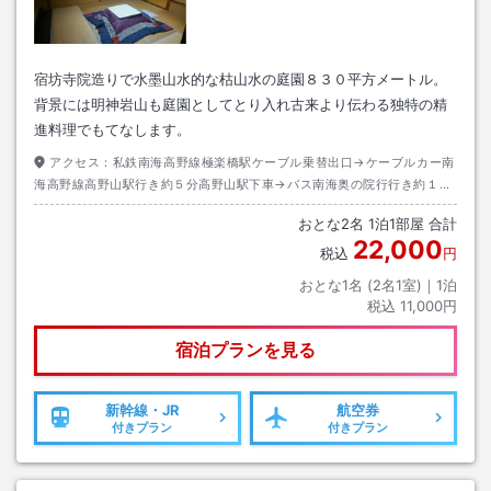
宿坊寺院造りで水墨山水的な枯山水の庭園８３０平方メートル。
背景には明神岩山も庭園としてとり入れ古来より伝わる独特の精
進料理でもてなします。
アクセス：
私鉄南海高野線極楽橋駅ケーブル乗替出口→ケーブルカー南
海高野線高野山駅行き約５分高野山駅下車→バス南海奥の院行行き約１５
分千手院下車→徒歩約１０分
おとな
2
名
1
泊
1
部屋 合計
22,000
税込
円
おとな1名 (
2
名1室)｜
1
泊
税込
11,000円
宿泊プランを見る
新幹線・JR
航空券
付きプラン
付きプラン