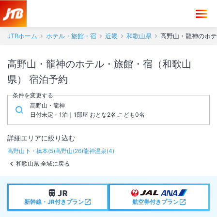
JTBホーム
ホテル・旅館・宿
近畿
和歌山県
高野山・龍神のホテ
高野山・龍神のホテル・旅館・宿（和歌山
県） 宿泊予約
条件を変更する
高野山・龍神
日付未定 - 1泊｜1部屋 おとな2名,こども0名
詳細エリアに絞り込む
高野山下・橋本
(
5
)
高野山
(
26
)
龍神温泉
(
4
)
和歌山県 全域に戻る
新幹線・JR付きプラン
航空券付きプラン