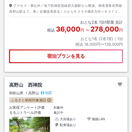
アクセス：
車以外／地下鉄御堂筋線新大阪駅から難波、南海電車高野線
高野山駅まで。車／近畿道美原北ＩＣからＲ３０９橋本方向へＲ３７１橋
本から高野山道路へ～美原北ＩＣ～苅萱堂と一の橋との間
おとな
2
名
1
泊
1
部屋 合計
36,000
278,000
税込
円
〜
円
おとな1名 (
2
名1室)｜
1
泊
税込
18,000円〜139,000円
宿泊プランを見る
高野山 西禅院
地図
和歌山県
高野山
ふるさと納税対象施設
お客様アンケート評価
対象外
るるぶトラベル評価
集計中
大浴場あり
無線LAN
駐車場あり