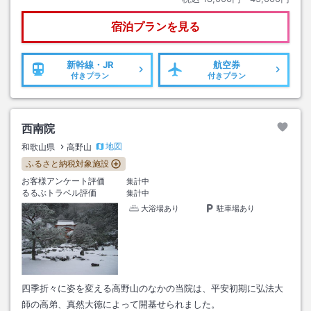
宿泊プランを見る
新幹線・JR
航空券
付きプラン
付きプラン
西南院
地図
和歌山県
高野山
ふるさと納税対象施設
お客様アンケート評価
集計中
るるぶトラベル評価
集計中
大浴場あり
駐車場あり
四季折々に姿を変える高野山のなかの当院は、平安初期に弘法大
師の高弟、真然大徳によって開基せられました。