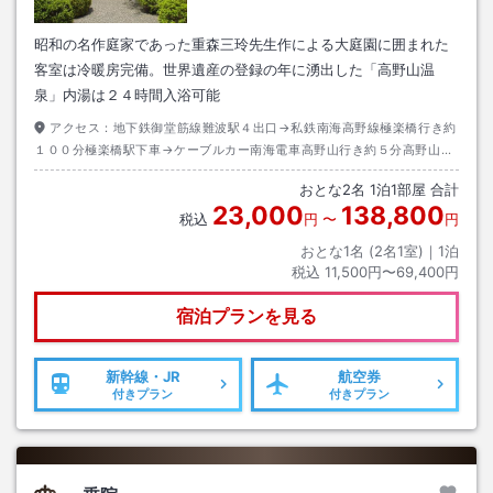
昭和の名作庭家であった重森三玲先生作による大庭園に囲まれた
客室は冷暖房完備。世界遺産の登録の年に湧出した「高野山温
泉」内湯は２４時間入浴可能
アクセス：
地下鉄御堂筋線難波駅４出口→私鉄南海高野線極楽橋行き約
１００分極楽橋駅下車→ケーブルカー南海電車高野山行き約５分高野山駅
下車→南海りんかんバス奥の院・大門行き約８分警察前下車→徒歩約１分
おとな
2
名
1
泊
1
部屋 合計
※２０２４年８月２６日から金剛峯寺前に変更(徒歩５分)
23,000
138,800
税込
円
〜
円
おとな1名 (
2
名1室)｜
1
泊
税込
11,500円〜69,400円
宿泊プランを見る
新幹線・JR
航空券
付きプラン
付きプラン