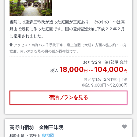
当院には重森三玲氏が造った庭園が三庭あり、その中の１つは高
野山で最初に作った庭園です。国の登録記念物に平成２２年２月
に指定されました。
アクセス：
南海バス千手院下車、壇上伽藍（大塔）方面へ徒歩約１０分
程度。赤い大きな塔の目の前が西禅院です。
おとな
2
名
1
泊
1
部屋 合計
18,000
104,000
税込
円
〜
円
おとな1名 (
2
名1室)｜
1
泊
税込
9,000円〜52,000円
宿泊プランを見る
高野山宿坊 金剛三昧院
地図
和歌山県
高野山