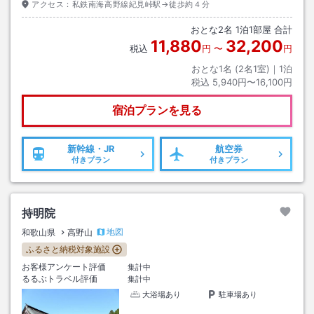
アクセス：
私鉄南海高野線紀見峠駅→徒歩約４分
おとな
2
名
1
泊
1
部屋 合計
11,880
32,200
税込
円
〜
円
おとな1名 (
2
名1室)｜
1
泊
税込
5,940円〜16,100円
宿泊プランを見る
新幹線・JR
航空券
付きプラン
付きプラン
持明院
地図
和歌山県
高野山
ふるさと納税対象施設
お客様アンケート評価
集計中
るるぶトラベル評価
集計中
大浴場あり
駐車場あり