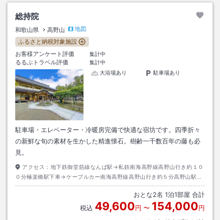
総持院
地図
和歌山県
高野山
ふるさと納税対象施設
お客様アンケート評価
集計中
るるぶトラベル評価
集計中
大浴場あり
駐車場あり
駐車場・エレベーター・冷暖房完備で快適な宿坊です。四季折々
の新鮮な旬の素材を生かした精進懐石。樹齢一千数百年の藤も必
見。
アクセス：
地下鉄御堂筋線なんば駅→私鉄南海高野線高野山行き約１０
０分極楽橋駅下車→ケーブルカー南海高野線高野山行き約５分高野山駅下
車→バス奥ノ院行き約１５分千手院橋下車→徒歩約１０分
おとな
2
名
1
泊
1
部屋 合計
49,600
154,000
税込
円
〜
円