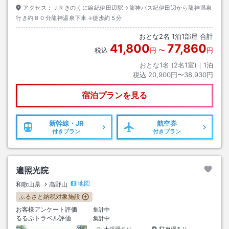
アクセス：
ＪＲきのくに線紀伊田辺駅→龍神バス紀伊田辺から龍神温泉
行き約８０分龍神温泉下車→徒歩約５分
おとな
2
名
1
泊
1
部屋 合計
41,800
77,860
税込
円
〜
円
おとな1名 (
2
名1室)｜
1
泊
税込
20,900円〜38,930円
宿泊プランを見る
新幹線・JR
航空券
付きプラン
付きプラン
遍照光院
地図
和歌山県
高野山
ふるさと納税対象施設
お客様アンケート評価
集計中
るるぶトラベル評価
集計中