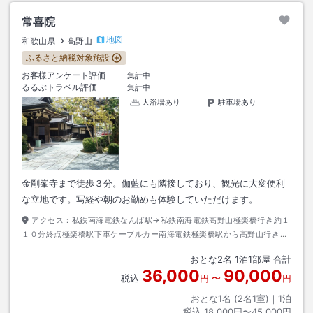
常喜院
地図
和歌山県
高野山
ふるさと納税対象施設
お客様アンケート評価
集計中
るるぶトラベル評価
集計中
大浴場あり
駐車場あり
金剛峯寺まで徒歩３分。伽藍にも隣接しており、観光に大変便利
な立地です。写経や朝のお勤めも体験していただけます。
アクセス：
私鉄南海電鉄なんば駅→私鉄南海電鉄高野山極楽橋行き約１
１０分終点極楽橋駅下車ケーブルカー南海電鉄極楽橋駅から高野山行き約
５分高野山駅下車→南海バス奥之院行き千手院橋停留所下車→徒歩５分も
おとな
2
名
1
泊
1
部屋 合計
しくは大門南行き金剛峯寺前下車徒歩１分
36,000
90,000
税込
円
〜
円
おとな1名 (
2
名1室)｜
1
泊
税込
18,000円〜45,000円