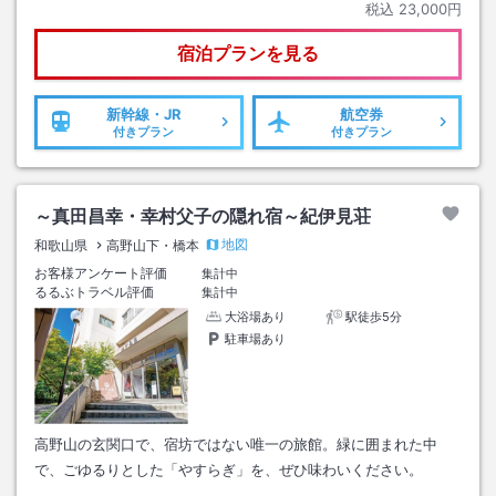
税込
23,000円
宿泊プランを見る
新幹線・JR
航空券
付きプラン
付きプラン
～真田昌幸・幸村父子の隠れ宿～紀伊見荘
地図
和歌山県
高野山下・橋本
お客様アンケート評価
集計中
るるぶトラベル評価
集計中
大浴場あり
駅徒歩5分
駐車場あり
高野山の玄関口で、宿坊ではない唯一の旅館。緑に囲まれた中
で、ごゆるりとした「やすらぎ」を、ぜひ味わいください。