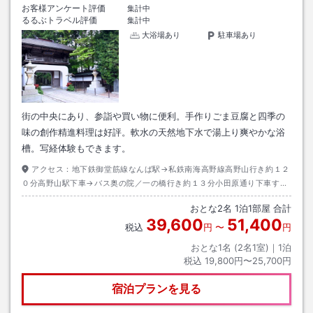
お客様アンケート評価
集計中
るるぶトラベル評価
集計中
大浴場あり
駐車場あり
街の中央にあり、参詣や買い物に便利。手作りごま豆腐と四季の
味の創作精進料理は好評。軟水の天然地下水で湯上り爽やかな浴
槽。写経体験もできます。
アクセス：
地下鉄御堂筋線なんば駅→私鉄南海高野線高野山行き約１２
０分高野山駅下車→バス奥の院／一の橋行き約１３分小田原通り下車すぐ
前出口→徒歩約１分
おとな
2
名
1
泊
1
部屋 合計
39,600
51,400
税込
円
〜
円
おとな1名 (
2
名1室)｜
1
泊
税込
19,800円〜25,700円
宿泊プランを見る