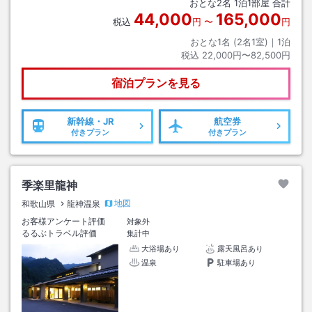
おとな
2
名
1
泊
1
部屋 合計
44,000
165,000
税込
円
〜
円
おとな1名 (
2
名1室)｜
1
泊
税込
22,000円〜82,500円
宿泊プランを見る
新幹線・JR
航空券
付きプラン
付きプラン
季楽里龍神
地図
和歌山県
龍神温泉
お客様アンケート評価
対象外
るるぶトラベル評価
集計中
大浴場あり
露天風呂あり
温泉
駐車場あり