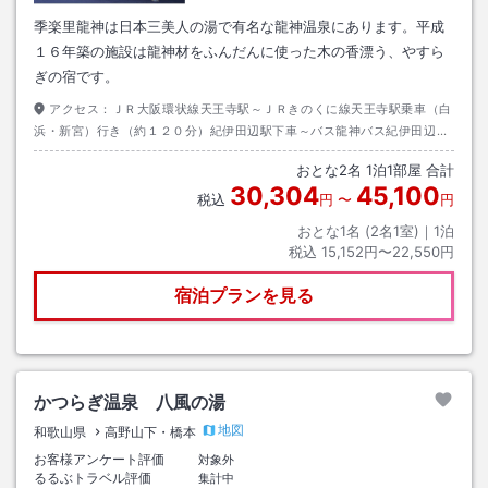
季楽里龍神は日本三美人の湯で有名な龍神温泉にあります。平成
１６年築の施設は龍神材をふんだんに使った木の香漂う、やすら
ぎの宿です。
アクセス：
ＪＲ大阪環状線天王寺駅～ＪＲきのくに線天王寺駅乗車（白
浜・新宮）行き（約１２０分）紀伊田辺駅下車～バス龍神バス紀伊田辺駅
乗車（龍神温泉）行き（約８０分）季楽里前駅下車～徒歩（約０分）
おとな
2
名
1
泊
1
部屋 合計
30,304
45,100
税込
円
〜
円
おとな1名 (
2
名1室)｜
1
泊
税込
15,152円〜22,550円
宿泊プランを見る
かつらぎ温泉 八風の湯
地図
和歌山県
高野山下・橋本
お客様アンケート評価
対象外
るるぶトラベル評価
集計中