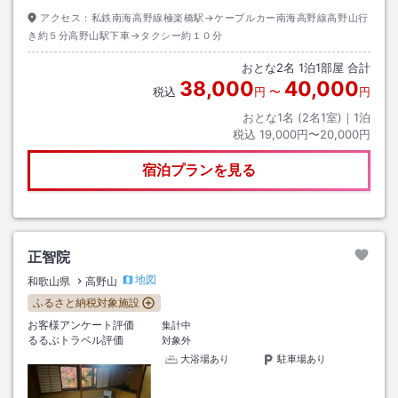
アクセス：
私鉄南海高野線極楽橋駅→ケーブルカー南海高野線高野山行
き約５分高野山駅下車→タクシー約１０分
おとな
2
名
1
泊
1
部屋 合計
38,000
40,000
税込
円
〜
円
おとな1名 (
2
名1室)｜
1
泊
税込
19,000円〜20,000円
宿泊プランを見る
正智院
地図
和歌山県
高野山
ふるさと納税対象施設
お客様アンケート評価
集計中
るるぶトラベル評価
対象外
大浴場あり
駐車場あり