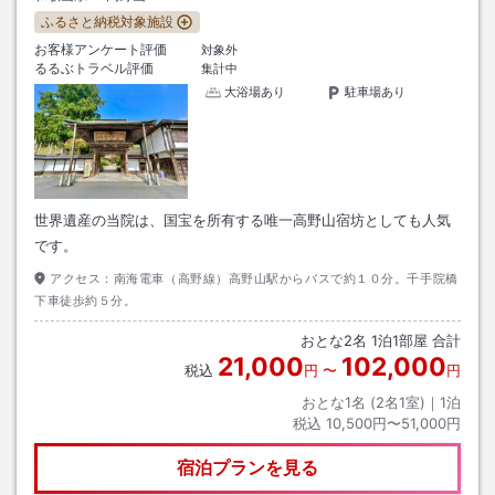
ふるさと納税対象施設
お客様アンケート評価
対象外
るるぶトラベル評価
集計中
大浴場あり
駐車場あり
世界遺産の当院は、国宝を所有する唯一高野山宿坊としても人気
です。
アクセス：
南海電車（高野線）高野山駅からバスで約１０分。千手院橋
下車徒歩約５分。
おとな
2
名
1
泊
1
部屋 合計
21,000
102,000
税込
円
〜
円
おとな1名 (
2
名1室)｜
1
泊
税込
10,500円〜51,000円
宿泊プランを見る