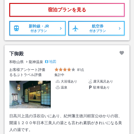
宿泊プランを見る
新幹線・JR
航空券
付きプラン
付きプラン
下御殿
地図
和歌山県
龍神温泉
お客様アンケート評価
81点
るるぶトラベル評価
集計中
大浴場あり
露天風呂あり
温泉
駐車場あり
日高川上流の渓谷沿いにあり、紀州藩主徳川頼宣公ゆかりの宿、
開湯１２００年日本三美人の湯とも言われ素肌がきれいになる美
人の湯です。