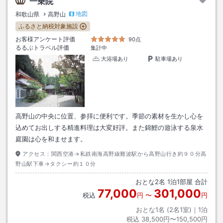
一乗院
地図
和歌山県
高野山
ふるさと納税対象施設
お客様アンケート評価
90点
るるぶトラベル評価
集計中
大浴場あり
駐車場あり
高野山の中央に位置、参拝に便利です。季節の素材を生かし心を
込めてお出しする精進料理は大変好評。また錦鯉の遊泳する泉水
庭園は心を和ませます。
アクセス：
関西空港→私鉄南海高野線難波駅から高野山行き約９０分高
野山駅下車→タクシー約１０分
おとな
2
名
1
泊
1
部屋 合計
77,000
301,000
税込
円
〜
円
おとな1名 (
2
名1室)｜
1
泊
税込
38,500円〜150,500円