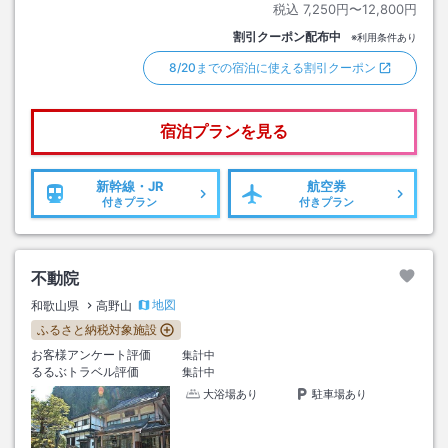
税込
7,250円〜12,800円
割引クーポン配布中
※利用条件あり
8/20までの宿泊に使える割引クーポン
宿泊プランを見る
新幹線・JR
航空券
付きプラン
付きプラン
不動院
地図
和歌山県
高野山
ふるさと納税対象施設
お客様アンケート評価
集計中
るるぶトラベル評価
集計中
大浴場あり
駐車場あり