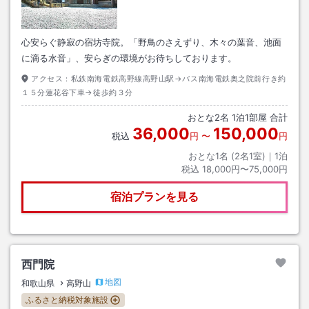
心安らぐ静寂の宿坊寺院。「野鳥のさえずり、木々の葉音、池面
に滴る水音」、安らぎの環境がお待ちしております。
アクセス：
私鉄南海電鉄高野線高野山駅→バス南海電鉄奥之院前行き約
１５分蓮花谷下車→徒歩約３分
おとな
2
名
1
泊
1
部屋 合計
36,000
150,000
税込
円
〜
円
おとな1名 (
2
名1室)｜
1
泊
税込
18,000円〜75,000円
宿泊プランを見る
西門院
地図
和歌山県
高野山
ふるさと納税対象施設