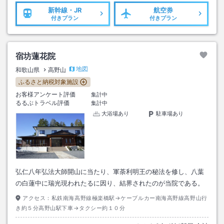
新幹線・JR
航空券
付きプラン
付きプラン
宿坊蓮花院
地図
和歌山県
高野山
ふるさと納税対象施設
お客様アンケート評価
集計中
るるぶトラベル評価
集計中
大浴場あり
駐車場あり
弘仁八年弘法大師開山に当たり、軍荼利明王の秘法を修し、八葉
の白蓮中に瑞光現われたるに因り、結界されたのが当院である。
アクセス：
私鉄南海高野線極楽橋駅→ケーブルカー南海高野線高野山行
き約５分高野山駅下車→タクシー約１０分