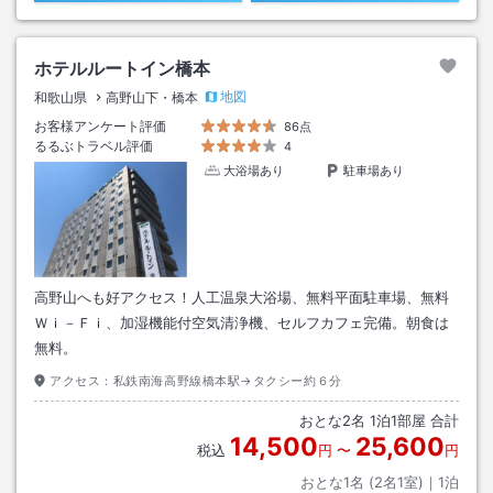
ホテルルートイン橋本
地図
和歌山県
高野山下・橋本
お客様アンケート評価
86点
るるぶトラベル評価
4
大浴場あり
駐車場あり
高野山へも好アクセス！人工温泉大浴場、無料平面駐車場、無料
Ｗｉ－Ｆｉ、加湿機能付空気清浄機、セルフカフェ完備。朝食は
無料。
アクセス：
私鉄南海高野線橋本駅→タクシー約６分
おとな
2
名
1
泊
1
部屋 合計
14,500
25,600
税込
円
〜
円
おとな1名 (
2
名1室)｜
1
泊