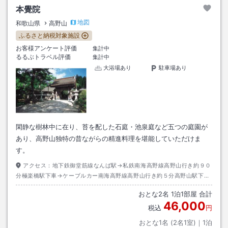
本覺院
地図
和歌山県
高野山
ふるさと納税対象施設
お客様アンケート評価
集計中
るるぶトラベル評価
集計中
大浴場あり
駐車場あり
閑静な樹林中に在り、苔を配した石庭・池泉庭など五つの庭園が
あり、高野山独特の昔ながらの精進料理を堪能していただけま
す。
アクセス：
地下鉄御堂筋線なんば駅→私鉄南海高野線高野山行き約９０
分極楽橋駅下車→ケーブルカー南海高野線高野山行き約５分高野山駅下車
→バス奥の院前又は大門行き約１０分高野警察前下車→徒歩約３分
おとな
2
名
1
泊
1
部屋 合計
46,000
税込
円
おとな1名 (
2
名1室)｜
1
泊