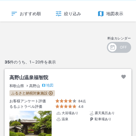
おすすめ順
絞り込み
地図表示
料金カレンダー
35
件のうち、
1～20
件を表示
高野山温泉福智院
地図
和歌山県
高野山
ふるさと納税対象施設
お客様アンケート評価
84点
るるぶトラベル評価
4.6
大浴場あり
露天風呂あり
温泉
駐車場あり