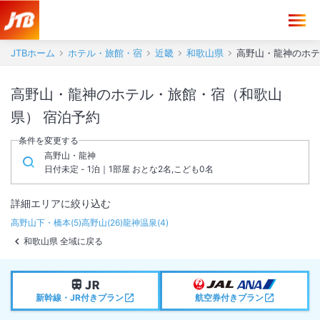
JTBホーム
ホテル・旅館・宿
近畿
和歌山県
高野山・龍神のホテ
高野山・龍神のホテル・旅館・宿（和歌山
県） 宿泊予約
条件を変更する
高野山・龍神
日付未定 - 1泊｜1部屋 おとな2名,こども0名
詳細エリアに絞り込む
高野山下・橋本
(
5
)
高野山
(
26
)
龍神温泉
(
4
)
和歌山県 全域に戻る
新幹線・JR付きプラン
航空券付きプラン