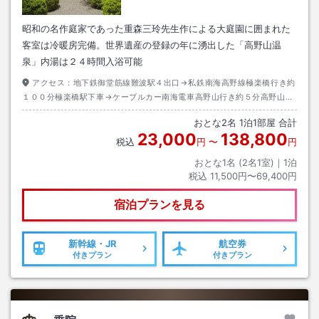
昭和の名作庭家であった重森三玲先生作による大庭園に囲まれた
客室は冷暖房完備。世界遺産の登録の年に湧出した「高野山温
泉」内湯は２４時間入浴可能
アクセス：
地下鉄御堂筋線難波駅４出口→私鉄南海高野線極楽橋行き約
１００分極楽橋駅下車→ケーブルカー南海電車高野山行き約５分高野山駅
下車→南海りんかんバス奥の院・大門行き約８分警察前下車→徒歩約１分
おとな
2
名
1
泊
1
部屋 合計
※２０２４年８月２６日から金剛峯寺前に変更(徒歩５分)
23,000
138,800
税込
円
〜
円
おとな1名 (
2
名1室)｜
1
泊
税込
11,500円〜69,400円
宿泊プランを見る
新幹線・JR
航空券
付きプラン
付きプラン