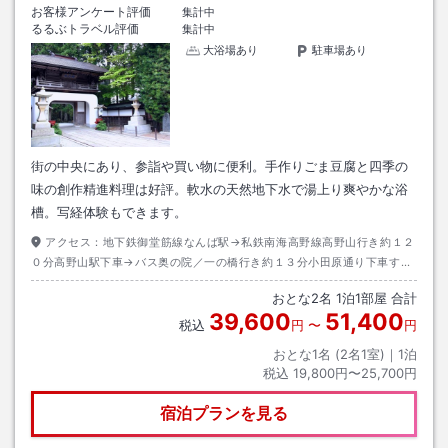
お客様アンケート評価
集計中
るるぶトラベル評価
集計中
大浴場あり
駐車場あり
街の中央にあり、参詣や買い物に便利。手作りごま豆腐と四季の
味の創作精進料理は好評。軟水の天然地下水で湯上り爽やかな浴
槽。写経体験もできます。
アクセス：
地下鉄御堂筋線なんば駅→私鉄南海高野線高野山行き約１２
０分高野山駅下車→バス奥の院／一の橋行き約１３分小田原通り下車すぐ
前出口→徒歩約１分
おとな
2
名
1
泊
1
部屋 合計
39,600
51,400
税込
円
〜
円
おとな1名 (
2
名1室)｜
1
泊
税込
19,800円〜25,700円
宿泊プランを見る