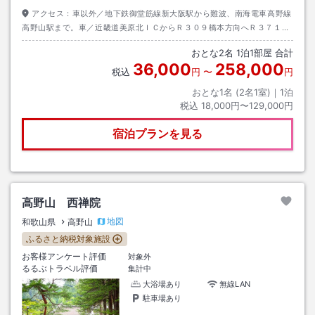
アクセス：
車以外／地下鉄御堂筋線新大阪駅から難波、南海電車高野線
高野山駅まで。車／近畿道美原北ＩＣからＲ３０９橋本方向へＲ３７１橋
本から高野山道路へ～美原北ＩＣ～苅萱堂と一の橋との間
おとな
2
名
1
泊
1
部屋 合計
36,000
258,000
税込
円
〜
円
おとな1名 (
2
名1室)｜
1
泊
税込
18,000円〜129,000円
宿泊プランを見る
高野山 西禅院
地図
和歌山県
高野山
ふるさと納税対象施設
お客様アンケート評価
対象外
るるぶトラベル評価
集計中
大浴場あり
無線LAN
駐車場あり