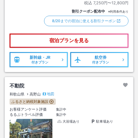
税込
7,250円〜12,800円
割引クーポン配布中
※利用条件あり
8/20までの宿泊に使える割引クーポン
宿泊プランを見る
新幹線・JR
航空券
付きプラン
付きプラン
不動院
地図
和歌山県
高野山
ふるさと納税対象施設
お客様アンケート評価
集計中
るるぶトラベル評価
集計中
大浴場あり
駐車場あり