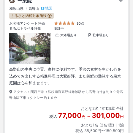
一乗院
地図
和歌山県
高野山
ふるさと納税対象施設
お客様アンケート評価
90点
るるぶトラベル評価
集計中
大浴場あり
駐車場あり
高野山の中央に位置、参拝に便利です。季節の素材を生かし心を
込めてお出しする精進料理は大変好評。また錦鯉の遊泳する泉水
庭園は心を和ませます。
アクセス：
関西空港→私鉄南海高野線難波駅から高野山行き約９０分高
野山駅下車→タクシー約１０分
おとな
2
名
1
泊
1
部屋 合計
77,000
301,000
税込
円
〜
円
おとな1名 (
2
名1室)｜
1
泊
税込
38,500円〜150,500円