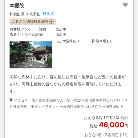
本覺院
地図
和歌山県
高野山
ふるさと納税対象施設
お客様アンケート評価
集計中
るるぶトラベル評価
集計中
大浴場あり
駐車場あり
閑静な樹林中に在り、苔を配した石庭・池泉庭など五つの庭園が
あり、高野山独特の昔ながらの精進料理を堪能していただけま
す。
アクセス：
地下鉄御堂筋線なんば駅→私鉄南海高野線高野山行き約９０
分極楽橋駅下車→ケーブルカー南海高野線高野山行き約５分高野山駅下車
→バス奥の院前又は大門行き約１０分高野警察前下車→徒歩約３分
おとな
2
名
1
泊
1
部屋 合計
46,000
税込
円
おとな1名 (
2
名1室)｜
1
泊