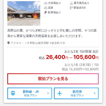
大浴場あり
露天風呂あり
温泉
駅徒歩5分
駐車場あり
高野山の麓、かつらぎ町にひっそりと佇む癒しの空間。４つの源
泉から豊富な湯量の天然温泉をお楽しみいただけます。
アクセス：
ＪＲ和歌山線笠田駅→徒歩約５分
おとな
2
名
1
泊
1
部屋 合計
26,400
105,600
税込
円
〜
円
おとな1名 (
2
名1室)｜
1
泊
税込
13,200円〜52,800円
宿泊プランを見る
新幹線・JR
航空券
付きプラン
付きプラン