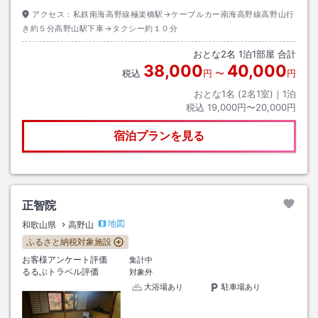
アクセス：
私鉄南海高野線極楽橋駅→ケーブルカー南海高野線高野山行
き約５分高野山駅下車→タクシー約１０分
おとな
2
名
1
泊
1
部屋 合計
38,000
40,000
税込
円
〜
円
おとな1名 (
2
名1室)｜
1
泊
税込
19,000円〜20,000円
宿泊プランを見る
正智院
地図
和歌山県
高野山
ふるさと納税対象施設
お客様アンケート評価
集計中
るるぶトラベル評価
対象外
大浴場あり
駐車場あり