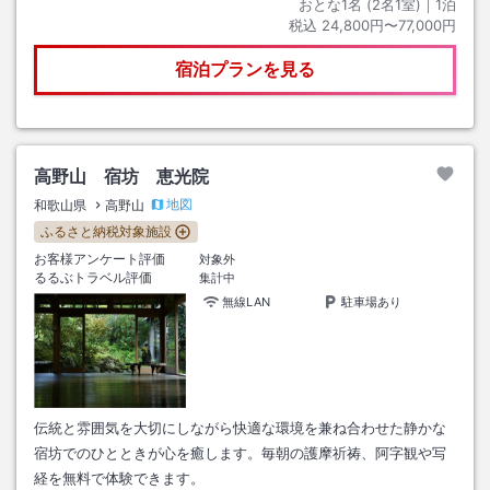
おとな1名 (
2
名1室)｜
1
泊
税込
24,800円〜77,000円
宿泊プランを見る
高野山 宿坊 恵光院
地図
和歌山県
高野山
ふるさと納税対象施設
お客様アンケート評価
対象外
るるぶトラベル評価
集計中
無線LAN
駐車場あり
伝統と雰囲気を大切にしながら快適な環境を兼ね合わせた静かな
宿坊でのひとときが心を癒します。毎朝の護摩祈祷、阿字観や写
経を無料で体験できます。