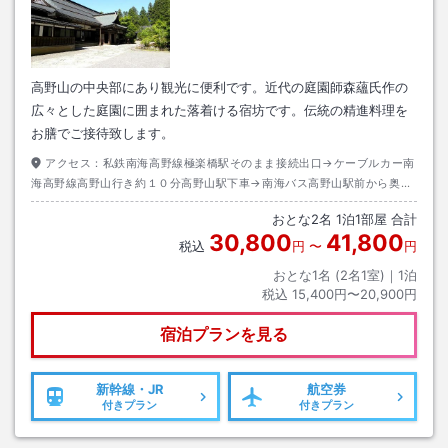
高野山の中央部にあり観光に便利です。近代の庭園師森蘊氏作の
広々とした庭園に囲まれた落着ける宿坊です。伝統の精進料理を
お膳でご接待致します。
アクセス：
私鉄南海高野線極楽橋駅そのまま接続出口→ケーブルカー南
海高野線高野山行き約１０分高野山駅下車→南海バス高野山駅前から奥の
院行き約１５分蓮花谷下車→徒歩約１分
おとな
2
名
1
泊
1
部屋 合計
30,800
41,800
税込
円
〜
円
おとな1名 (
2
名1室)｜
1
泊
税込
15,400円〜20,900円
宿泊プランを見る
新幹線・JR
航空券
付きプラン
付きプラン