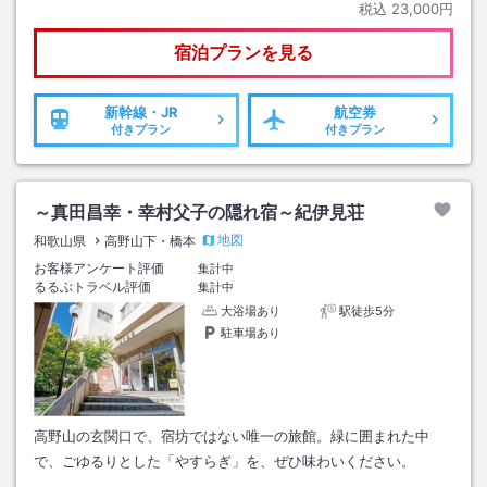
税込
23,000円
宿泊プランを見る
新幹線・JR
航空券
付きプラン
付きプラン
～真田昌幸・幸村父子の隠れ宿～紀伊見荘
地図
和歌山県
高野山下・橋本
お客様アンケート評価
集計中
るるぶトラベル評価
集計中
大浴場あり
駅徒歩5分
駐車場あり
高野山の玄関口で、宿坊ではない唯一の旅館。緑に囲まれた中
で、ごゆるりとした「やすらぎ」を、ぜひ味わいください。