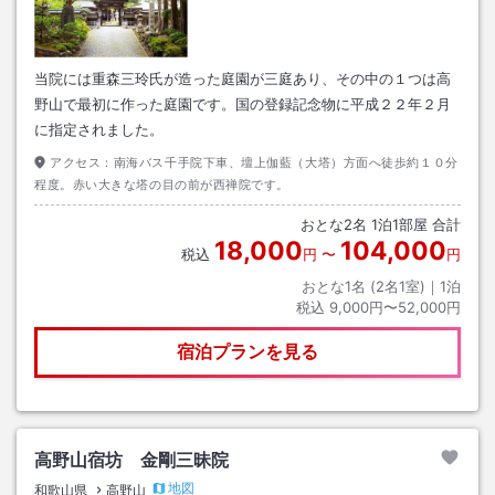
当院には重森三玲氏が造った庭園が三庭あり、その中の１つは高
野山で最初に作った庭園です。国の登録記念物に平成２２年２月
に指定されました。
アクセス：
南海バス千手院下車、壇上伽藍（大塔）方面へ徒歩約１０分
程度。赤い大きな塔の目の前が西禅院です。
おとな
2
名
1
泊
1
部屋 合計
18,000
104,000
税込
円
〜
円
おとな1名 (
2
名1室)｜
1
泊
税込
9,000円〜52,000円
宿泊プランを見る
高野山宿坊 金剛三昧院
地図
和歌山県
高野山