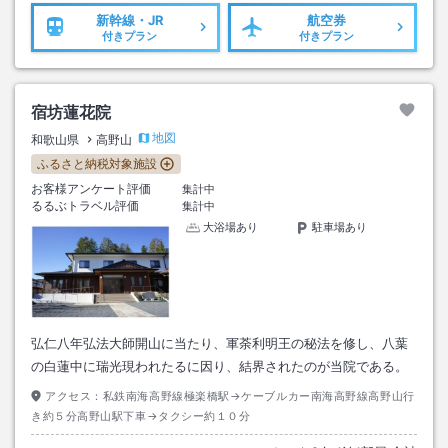
新幹線・JR
航空券
付きプラン
付きプラン
宿坊蓮花院
地図
和歌山県
高野山
ふるさと納税対象施設
お客様アンケート評価
集計中
るるぶトラベル評価
集計中
大浴場あり
駐車場あり
弘仁八年弘法大師開山に当たり、軍荼利明王の秘法を修し、八葉
の白蓮中に瑞光現われたるに因り、結界されたのが当院である。
アクセス：
私鉄南海高野線極楽橋駅→ケーブルカー南海高野線高野山行
き約５分高野山駅下車→タクシー約１０分