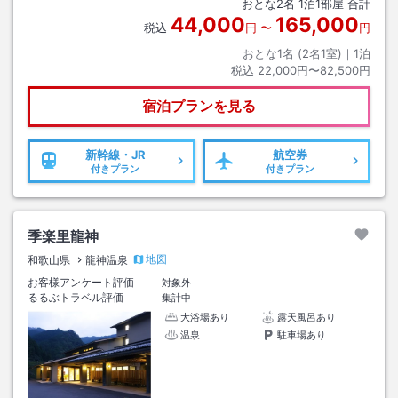
おとな
2
名
1
泊
1
部屋 合計
44,000
165,000
税込
円
〜
円
おとな1名 (
2
名1室)｜
1
泊
税込
22,000円〜82,500円
宿泊プランを見る
新幹線・JR
航空券
付きプラン
付きプラン
季楽里龍神
地図
和歌山県
龍神温泉
お客様アンケート評価
対象外
るるぶトラベル評価
集計中
大浴場あり
露天風呂あり
温泉
駐車場あり