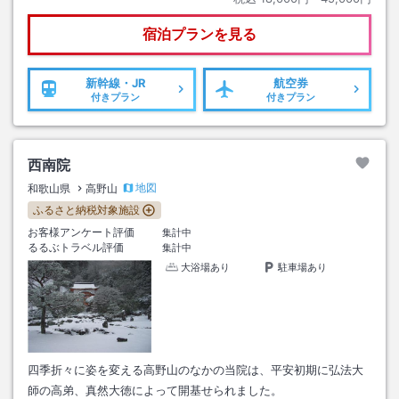
宿泊プランを見る
新幹線・JR
航空券
付きプラン
付きプラン
西南院
地図
和歌山県
高野山
ふるさと納税対象施設
お客様アンケート評価
集計中
るるぶトラベル評価
集計中
大浴場あり
駐車場あり
四季折々に姿を変える高野山のなかの当院は、平安初期に弘法大
師の高弟、真然大徳によって開基せられました。