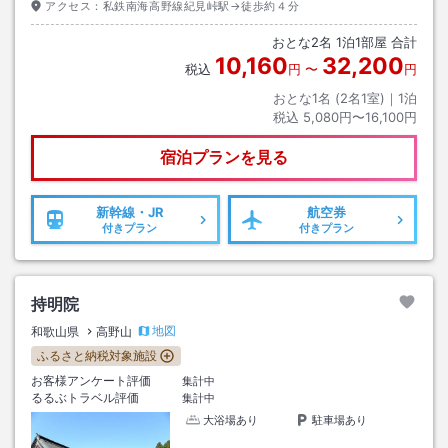
アクセス：
私鉄南海高野線紀見峠駅→徒歩約４分
おとな
2
名
1
泊
1
部屋 合計
10,160
32,200
税込
円
〜
円
おとな1名 (
2
名1室)｜
1
泊
税込
5,080円〜16,100円
宿泊プランを見る
新幹線・JR
航空券
付きプラン
付きプラン
持明院
地図
和歌山県
高野山
ふるさと納税対象施設
お客様アンケート評価
集計中
るるぶトラベル評価
集計中
大浴場あり
駐車場あり