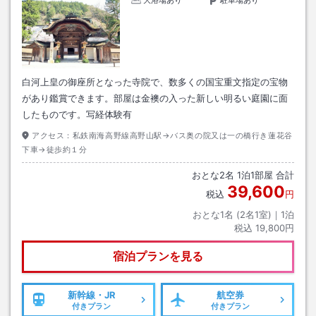
大浴場あり
駐車場あり
白河上皇の御座所となった寺院で、数多くの国宝重文指定の宝物
があり鑑賞できます。部屋は金襖の入った新しい明るい庭園に面
したものです。写経体験有
アクセス：
私鉄南海高野線高野山駅→バス奥の院又は一の橋行き蓮花谷
下車→徒歩約１分
おとな
2
名
1
泊
1
部屋 合計
39,600
税込
円
おとな1名 (
2
名1室)｜
1
泊
税込
19,800円
宿泊プランを見る
新幹線・JR
航空券
付きプラン
付きプラン