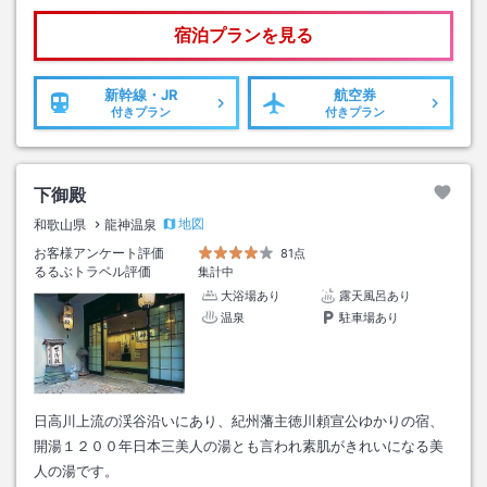
宿泊プランを見る
新幹線・JR
航空券
付きプラン
付きプラン
下御殿
地図
和歌山県
龍神温泉
お客様アンケート評価
81点
るるぶトラベル評価
集計中
大浴場あり
露天風呂あり
温泉
駐車場あり
日高川上流の渓谷沿いにあり、紀州藩主徳川頼宣公ゆかりの宿、
開湯１２００年日本三美人の湯とも言われ素肌がきれいになる美
人の湯です。