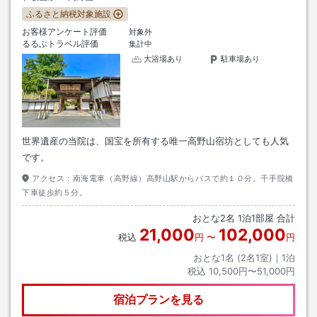
ふるさと納税対象施設
お客様アンケート評価
対象外
るるぶトラベル評価
集計中
大浴場あり
駐車場あり
世界遺産の当院は、国宝を所有する唯一高野山宿坊としても人気
です。
アクセス：
南海電車（高野線）高野山駅からバスで約１０分。千手院橋
下車徒歩約５分。
おとな
2
名
1
泊
1
部屋 合計
21,000
102,000
税込
円
〜
円
おとな1名 (
2
名1室)｜
1
泊
税込
10,500円〜51,000円
宿泊プランを見る