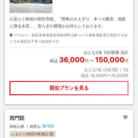
心安らぐ静寂の宿坊寺院。「野鳥のさえずり、木々の葉音、池面
に滴る水音」、安らぎの環境がお待ちしております。
アクセス：
私鉄南海電鉄高野線高野山駅→バス南海電鉄奥之院前行き約
１５分蓮花谷下車→徒歩約３分
おとな
2
名
1
泊
1
部屋 合計
36,000
150,000
税込
円
〜
円
おとな1名 (
2
名1室)｜
1
泊
税込
18,000円〜75,000円
宿泊プランを見る
西門院
地図
和歌山県
高野山
ふるさと納税対象施設