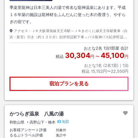
季楽里龍神は日本三美人の湯で有名な龍神温泉にあります。平成
１６年築の施設は龍神材をふんだんに使った木の香漂う、やすら
ぎの宿です。
アクセス：
ＪＲ大阪環状線天王寺駅～ＪＲきのくに線天王寺駅乗車（白
浜・新宮）行き（約１２０分）紀伊田辺駅下車～バス龍神バス紀伊田辺駅
乗車（龍神温泉）行き（約８０分）季楽里前駅下車～徒歩（約０分）
おとな
2
名
1
泊
1
部屋 合計
30,304
45,100
税込
円
〜
円
おとな1名 (
2
名1室)｜
1
泊
税込
15,152円〜22,550円
宿泊プランを見る
かつらぎ温泉 八風の湯
地図
和歌山県
高野山下・橋本
お客様アンケート評価
対象外
るるぶトラベル評価
集計中