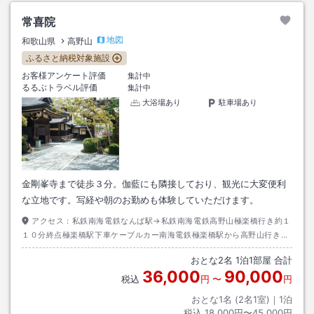
常喜院
地図
和歌山県
高野山
ふるさと納税対象施設
お客様アンケート評価
集計中
るるぶトラベル評価
集計中
大浴場あり
駐車場あり
金剛峯寺まで徒歩３分。伽藍にも隣接しており、観光に大変便利
な立地です。写経や朝のお勤めも体験していただけます。
アクセス：
私鉄南海電鉄なんば駅→私鉄南海電鉄高野山極楽橋行き約１
１０分終点極楽橋駅下車ケーブルカー南海電鉄極楽橋駅から高野山行き約
５分高野山駅下車→南海バス奥之院行き千手院橋停留所下車→徒歩５分も
おとな
2
名
1
泊
1
部屋 合計
しくは大門南行き金剛峯寺前下車徒歩１分
36,000
90,000
税込
円
〜
円
おとな1名 (
2
名1室)｜
1
泊
税込
18,000円〜45,000円