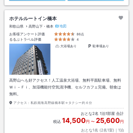
ホテルルートイン橋本
地図
和歌山県
高野山下・橋本
お客様アンケート評価
86点
るるぶトラベル評価
4
大浴場あり
駐車場あり
高野山へも好アクセス！人工温泉大浴場、無料平面駐車場、無料
Ｗｉ－Ｆｉ、加湿機能付空気清浄機、セルフカフェ完備。朝食は
無料。
アクセス：
私鉄南海高野線橋本駅→タクシー約６分
おとな
2
名
1
泊
1
部屋 合計
14,500
25,600
税込
円
〜
円
おとな1名 (
2
名1室)｜
1
泊