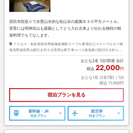
宿坊寺院造りで水墨山水的な枯山水の庭園８３０平方メートル。
背景には明神岩山も庭園としてとり入れ古来より伝わる独特の精
進料理でもてなします。
アクセス：
私鉄南海高野線極楽橋駅ケーブル乗替出口→ケーブルカー南
海高野線高野山駅行き約５分高野山駅下車→バス南海奥の院行行き約１５
分千手院下車→徒歩約１０分
おとな
2
名
1
泊
1
部屋 合計
22,000
税込
円
おとな1名 (
2
名1室)｜
1
泊
税込
11,000円
宿泊プランを見る
新幹線・JR
航空券
付きプラン
付きプラン