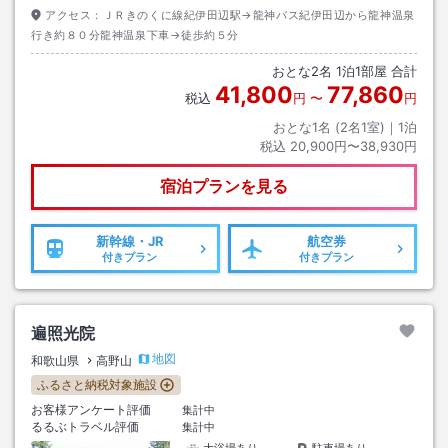
アクセス：
ＪＲきのくに線紀伊田辺駅→龍神バス紀伊田辺から龍神温泉
行き約８０分龍神温泉下車→徒歩約５分
おとな
2
名
1
泊
1
部屋 合計
41,800
77,860
税込
円
〜
円
おとな1名 (
2
名1室)｜
1
泊
税込
20,900円〜38,930円
宿泊プランを見る
新幹線・JR
航空券
付きプラン
付きプラン
遍照光院
地図
和歌山県
高野山
ふるさと納税対象施設
お客様アンケート評価
集計中
るるぶトラベル評価
集計中