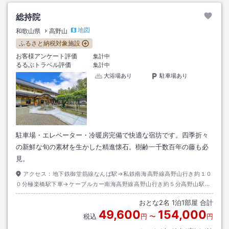
総持院
地図
和歌山県
高野山
ふるさと納税対象施設
お客様アンケート評価
集計中
るるぶトラベル評価
集計中
大浴場あり
駐車場あり
駐車場・エレベーター・冷暖房完備で快適な宿坊です。四季折々
の新鮮な旬の素材を生かした精進懐石。樹齢一千数百年の藤も必
見。
アクセス：
地下鉄御堂筋線なんば駅→私鉄南海高野線高野山行き約１０
０分極楽橋駅下車→ケーブルカー南海高野線高野山行き約５分高野山駅下
車→バス奥ノ院行き約１５分千手院橋下車→徒歩約１０分
おとな
2
名
1
泊
1
部屋 合計
49,600
154,000
税込
円
〜
円