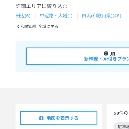
詳細エリアに絞り込む
田辺
(
6
)
中辺路・大塔
(
1
)
白浜(和歌山県)
(
48
)
和歌山県 全域に戻る
新幹線・JR付きプラ
59
件の
地図を表示する
駐車