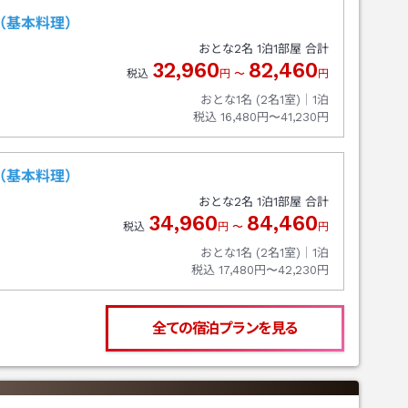
（基本料理）
おとな
2
名
1
泊
1
部屋 合計
32,960
82,460
税込
円
〜
円
おとな1名 (
2
名1室)｜
1
泊
税込
16,480円〜41,230円
（基本料理）
おとな
2
名
1
泊
1
部屋 合計
34,960
84,460
税込
円
〜
円
おとな1名 (
2
名1室)｜
1
泊
税込
17,480円〜42,230円
全ての宿泊プランを見る