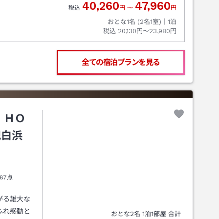
40,260
47,960
税込
円
〜
円
おとな1名 (
2
名1室)｜
1
泊
税込
20,130円〜23,980円
全ての宿泊プランを見る
 ＨＯ
紀白浜
87点
がる雄大な
ふれ感動と
おとな
2
名
1
泊
1
部屋 合計