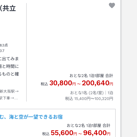
（共立
83点
3.7
に出てみま
場と時間に
るものと確
おとな
2
名
1
泊
1
部屋 合計
30,800
200,640
税込
円
〜
円
新大阪駅→
おとな1名 (
2
名1室)｜
1
泊
駅下車→バ
税込
15,400円〜100,320円
徒歩約１分
佇む、海と空が一望できるお宿
おとな
2
名
1
泊
1
部屋 合計
55,600
96,400
税込
円
〜
円