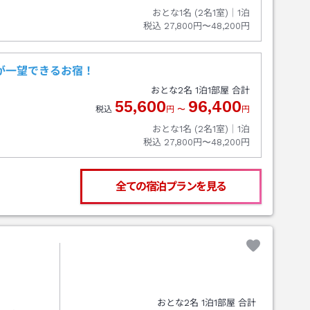
おとな1名 (
2
名1室)｜
1
泊
税込
27,800円〜48,200円
空が一望できるお宿！
おとな
2
名
1
泊
1
部屋 合計
55,600
96,400
税込
円
〜
円
おとな1名 (
2
名1室)｜
1
泊
税込
27,800円〜48,200円
全ての宿泊プランを見る
おとな
2
名
1
泊
1
部屋 合計