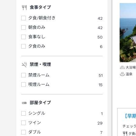
食事タイプ
夕食/朝食付き
42
朝食のみ
42
食事なし
50
夕食のみ
6
禁煙・喫煙
大浴場
温泉
禁煙ルーム
51
喫煙ルーム
15
部屋タイプ
シングル
1
【早期
ツイン
29
チェッ
ダブル
7
夕食