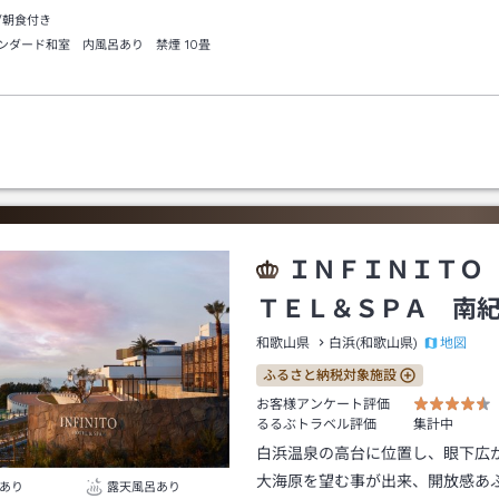
/朝食付き
ンダード和室 内風呂あり 禁煙
10畳
ＩＮＦＩＮＩＴＯ
ＴＥＬ＆ＳＰＡ 南
地図
和歌山県
白浜(和歌山県)
ふるさと納税対象施設
お客様アンケート評価
るるぶトラベル評価
集計中
白浜温泉の高台に位置し、眼下広
大海原を望む事が出来、開放感あ
あり
露天風呂あり