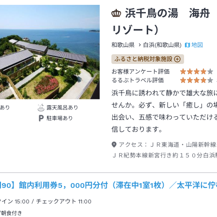
浜千鳥の湯 海舟
リゾート）
地図
和歌山県
白浜(和歌山県)
ふるさと納税対象施設
お客様アンケート評価
るるぶトラベル評価
浜千鳥に誘われて静かで雄大な旅
せんか。必ず、新しい「癒し」の
あり
露天風呂あり
出会い、五感で味わっていただけ
駐車場あり
信しております。
アクセス：
ＪＲ東海道・山陽新幹線
ＪＲ紀勢本線新宮行き約１５０分白浜
ス三段壁行き約２０分草原の湯下車→
90】館内利用券5，000円分付（滞在中1室1枚）／太平洋に
クイン
15:00
/ チェックアウト
11:00
/朝食付き