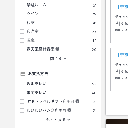
禁煙ルーム
51
【早
ツイン
29
チェッ
和室
41
夕食
スタ
和洋室
27
温泉
42
露天風呂付客室
20
【早
閉じる
チェッ
夕食
お支払方法
スタ
現地支払い
53
事前支払い
40
JTBトラベルギフト利用可
21
たびたびバンク利用可
21
もっと見る