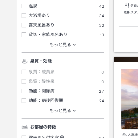
温泉
42
夕食
スタ
大浴場あり
34
露天風呂あり
22
貸切・家族風呂あり
13
もっと見る
泉質・効能
泉質：硫黄泉
0
泉質：酸性泉
0
効能：関節痛
27
効能：病後回復期
24
もっと見る
お部屋の特徴
大浴場
露天風呂付客室
20