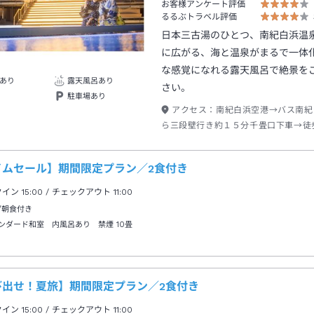
お客様アンケート評価
るるぶトラベル評価
日本三古湯のひとつ、南紀白浜温
に広がる、海と温泉がまるで一体
な感覚になれる露天風呂で絶景を
あり
露天風呂あり
さい。
駐車場あり
アクセス：
南紀白浜空港→バス南紀
ら三段壁行き約１５分千畳口下車→徒
イムセール】期間限定プラン／2食付き
クイン
15:00
/ チェックアウト
11:00
/朝食付き
ンダード和室 内風呂あり 禁煙
10畳
び出せ！夏旅】期間限定プラン／2食付き
クイン
15:00
/ チェックアウト
11:00