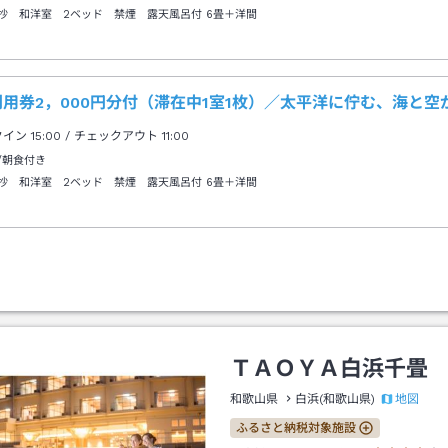
抄 和洋室 2ベッド 禁煙 露天風呂付
6畳＋洋間
用券2，000円分付（滞在中1室1枚）／太平洋に佇む、海と
クイン
15:00
/ チェックアウト
11:00
/朝食付き
抄 和洋室 2ベッド 禁煙 露天風呂付
6畳＋洋間
ＴＡＯＹＡ白浜千畳
地図
和歌山県
白浜(和歌山県)
ふるさと納税対象施設