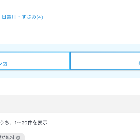
日置川・すさみ
(
4
)
ン
うち、
1～20
件を表示
場が無料