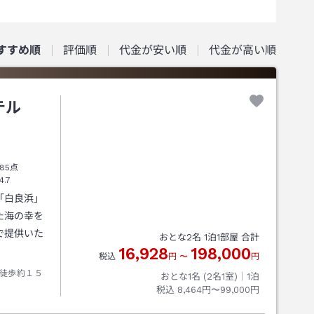
すすめ順
評価順
代金が安い順
代金が高い順
テル
85点
4.7
「白良浜」
た海の幸を
で提供いた
おとな
2
名
1
泊
1
部屋 合計
16,928
198,000
税込
円
〜
円
徒歩約１５
おとな1名 (
2
名1室)｜
1
泊
税込
8,464円〜99,000円