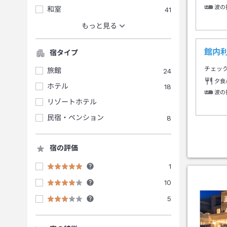
波の
和室
41
もっと見る
館内利
宿タイプ
チェッ
旅館
24
夕食
ホテル
18
波の
リゾートホテル
民宿・ペンション
8
宿の評価
1
10
5