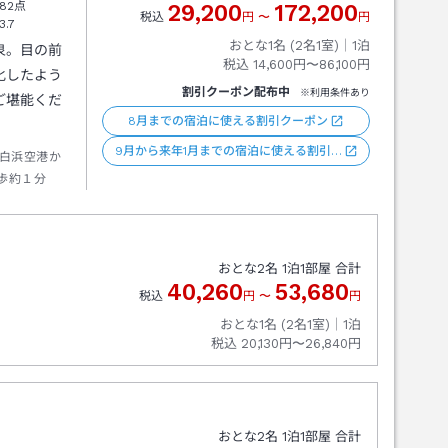
82点
29,200
172,200
税込
円
〜
円
3.7
おとな1名 (
2
名1室)｜
1
泊
泉。目の前
税込
14,600円〜86,100円
化したよう
割引クーポン配布中
※利用条件あり
ご堪能くだ
8月までの宿泊に使える割引クーポン
9月から来年1月までの宿泊に使える割引…
白浜空港か
歩約１分
おとな
2
名
1
泊
1
部屋 合計
40,260
53,680
税込
円
〜
円
おとな1名 (
2
名1室)｜
1
泊
税込
20,130円〜26,840円
おとな
2
名
1
泊
1
部屋 合計