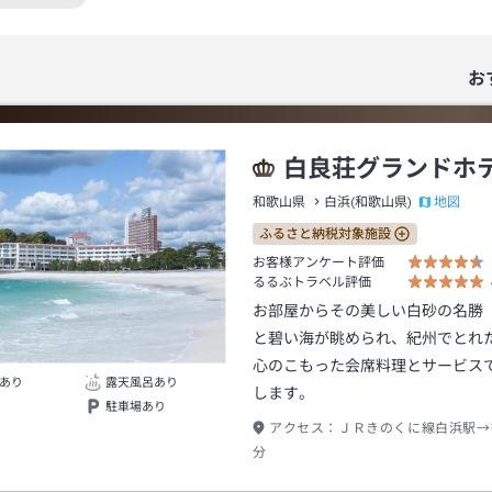
絞り込み条件を解除
お
白良荘グランドホ
地図
和歌山県
白浜(和歌山県)
ふるさと納税対象施設
お客様アンケート評価
るるぶトラベル評価
お部屋からその美しい白砂の名勝
と碧い海が眺められ、紀州でとれ
心のこもった会席料理とサービス
あり
露天風呂あり
します。
駐車場あり
アクセス：
ＪＲきのくに線白浜駅→
分