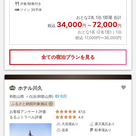
夕食/朝食付き
ツイン
35平米
おとな
2
名
1
泊
1
部屋 合計
34,000
72,000
税込
円
〜
円
おとな1名 (
2
名1室)｜
1
泊
税込
17,000円〜36,000円
全ての宿泊プランを見る
ホテル川久
地図
和歌山県
白浜(和歌山県)
ふるさと納税対象施設
お客様アンケート評価
87点
るるぶトラベル評価
4.6
大浴場あり
露天風呂あり
温泉
駐車場あり