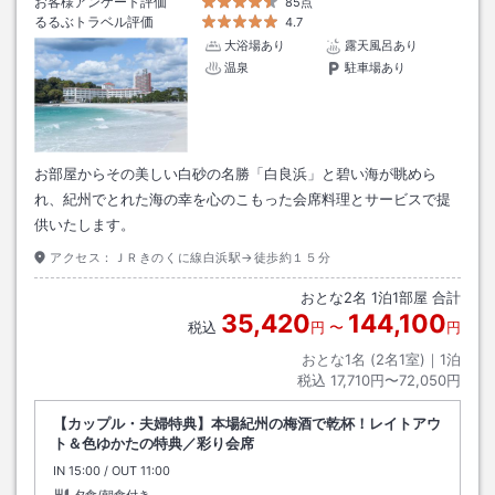
お客様アンケート評価
85点
るるぶトラベル評価
4.7
大浴場あり
露天風呂あり
温泉
駐車場あり
お部屋からその美しい白砂の名勝「白良浜」と碧い海が眺めら
れ、紀州でとれた海の幸を心のこもった会席料理とサービスで提
供いたします。
アクセス：
ＪＲきのくに線白浜駅→徒歩約１５分
おとな
2
名
1
泊
1
部屋 合計
35,420
144,100
税込
円
〜
円
おとな1名 (
2
名1室)｜
1
泊
税込
17,710円〜72,050円
【カップル・夫婦特典】本場紀州の梅酒で乾杯！レイトアウ
ト＆色ゆかたの特典／彩り会席
IN
チェックイン
15:00
/ OUT
チェックアウト
11:00