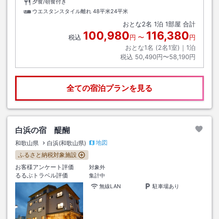
夕食/朝食付き
ウエスタンスタイル離れ
48平米24平米
おとな
2
名
1
泊
1
部屋 合計
100,980
116,380
税込
円
〜
円
おとな1名 (
2
名1室)｜
1
泊
税込
50,490円〜58,190円
全ての宿泊プランを見る
白浜の宿 醍醐
地図
和歌山県
白浜(和歌山県)
ふるさと納税対象施設
お客様アンケート評価
対象外
るるぶトラベル評価
集計中
無線LAN
駐車場あり