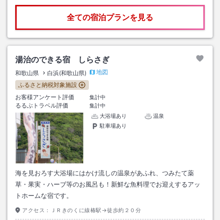
全ての宿泊プランを見る
湯治のできる宿 しらさぎ
地図
和歌山県
白浜(和歌山県)
ふるさと納税対象施設
お客様アンケート評価
集計中
るるぶトラベル評価
集計中
大浴場あり
温泉
駐車場あり
海を見おろす大浴場にはかけ流しの温泉があふれ、つみたて薬
草・果実・ハーブ等のお風呂も！新鮮な魚料理でお迎えするアッ
トホームな宿です。
アクセス：
ＪＲきのくに線椿駅→徒歩約２０分