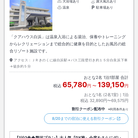
大浴場あり
露天風呂あり
温泉
駐車場あり
「クアハウス白浜」は温泉入浴による湯治、保養やトレーニング
からレクリェーションまで総合的に健康を目的としたお風呂の総
合リゾート施設です。
アクセス：
ＪＲきのくに線白浜駅→バス三段壁行き約１５分白良浜下車
→徒歩約５分
おとな
2
名
1
泊
1
部屋 合計
65,780
139,150
税込
円
〜
円
おとな1名 (
2
名1室)｜
1
泊
税込
32,890円〜69,575円
割引クーポン配布中
※利用条件あり
8/20までの宿泊に使える割引クーポン
【1泊2食◆贅沢プラン】大人気『DX雅』会席をさらにグレ