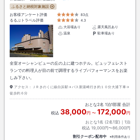
ふるさと納税対象施設
お客様アンケート評価
83点
るるぶトラベル評価
4.3
大浴場あり
露天風呂あり
温泉
駐車場あり
全室オーシャンビューの丘の上に建つホテル。ビュッフェレスト
ランでの料理人が目の前で調理するライブパフォーマンスをお楽
しみ下さい。
アクセス：
ＪＲきのくに線白浜駅→バス新湯崎行き約１０分大浦下車→
徒歩約６分
おとな
2
名
1
泊
1
部屋 合計
38,000
172,000
税込
円
〜
円
おとな1名 (
2
名1室)｜
1
泊
税込
19,000円〜86,000円
割引クーポン配布中
※利用条件あり