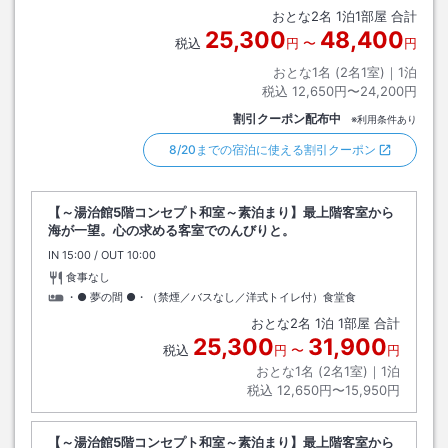
おとな
2
名
1
泊
1
部屋 合計
25,300
48,400
税込
円
〜
円
おとな1名 (
2
名1室)｜
1
泊
税込
12,650円〜24,200円
割引クーポン配布中
※利用条件あり
8/20までの宿泊に使える割引クーポン
【～湯治館5階コンセプト和室～素泊まり】最上階客室から
海が一望。心の求める客室でのんびりと。
IN
チェックイン
15:00
/ OUT
チェックアウト
10:00
食事なし
・● 夢の間 ●・（禁煙／バスなし／洋式トイレ付）食堂食
おとな
2
名
1
泊
1
部屋 合計
25,300
31,900
税込
円
〜
円
おとな1名 (
2
名1室)｜
1
泊
税込
12,650円〜15,950円
【～湯治館5階コンセプト和室～素泊まり】最上階客室から