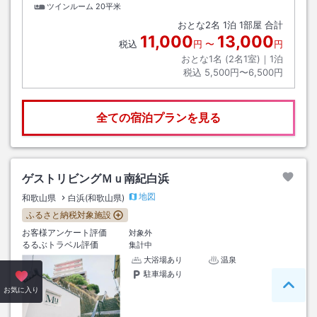
ツインルーム
20平米
おとな
2
名
1
泊
1
部屋 合計
11,000
13,000
税込
円
〜
円
おとな1名 (
2
名1室)｜
1
泊
税込
5,500円〜6,500円
全ての宿泊プランを見る
ゲストリビングＭｕ南紀白浜
地図
和歌山県
白浜(和歌山県)
ふるさと納税対象施設
お客様アンケート評価
対象外
るるぶトラベル評価
集計中
大浴場あり
温泉
駐車場あり
ペー
お気に入り