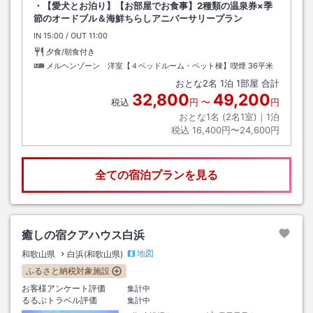
・【愛犬とお泊り】【お部屋でお食事】2種類の温泉券×季
節のオードブル＆海鮮ちらしアニバーサリープラン
IN
チェックイン
15:00
/ OUT
チェックアウト
11:00
夕食/朝食付き
メルヘンゾーン 洋室【４ベッドルーム・ペット棟】喫煙
36平米
おとな
2
名
1
泊
1
部屋 合計
32,800
49,200
税込
円
〜
円
おとな1名 (
2
名1室)｜
1
泊
税込
16,400円〜24,600円
全ての宿泊プランを見る
癒しの宿クアハウス白浜
地図
和歌山県
白浜(和歌山県)
ふるさと納税対象施設
お客様アンケート評価
集計中
るるぶトラベル評価
集計中