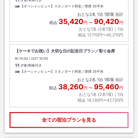
夕食/朝食付き
【オーシャンビュー】スタンダード和室／禁煙
35平米
おとな
2
名
1
泊
1
部屋 合計
35,420
90,420
税込
円
〜
円
おとな1名 (
2
名1室)｜
1
泊
税込
17,710円〜45,210円
【ケーキでお祝い】大切な日の記念日プラン／彩り会席
IN
チェックイン
15:00
/ OUT
チェックアウト
10:00
夕食/朝食付き
【オーシャンビュー】スタンダード和室／禁煙
35平米
おとな
2
名
1
泊
1
部屋 合計
38,260
95,460
税込
円
〜
円
おとな1名 (
2
名1室)｜
1
泊
税込
19,130円〜47,730円
全ての宿泊プランを見る