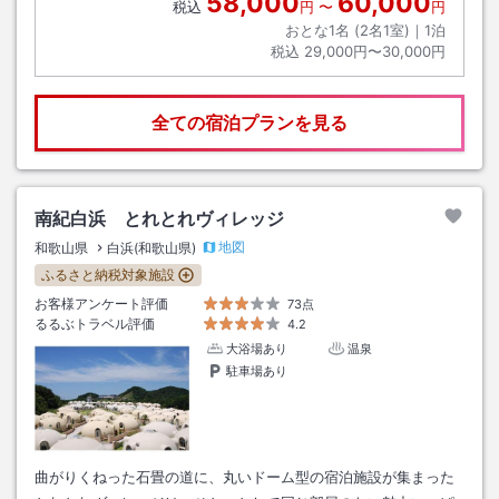
58,000
60,000
税込
円
〜
円
おとな1名 (
2
名1室)｜
1
泊
税込
29,000円〜30,000円
全ての宿泊プランを見る
南紀白浜 とれとれヴィレッジ
地図
和歌山県
白浜(和歌山県)
ふるさと納税対象施設
お客様アンケート評価
73点
るるぶトラベル評価
4.2
大浴場あり
温泉
駐車場あり
曲がりくねった石畳の道に、丸いドーム型の宿泊施設が集まった