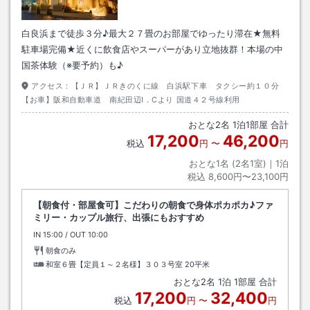
白良浜まで徒歩３分♪最大２７畳のお部屋でゆったり滞在★無料
駐車場完備★近くに飲食店やスーパーがあり立地抜群！本場の中
国茶体験（※要予約）も♪
アクセス：
【ＪＲ】ＪＲきのくに線 白浜駅下車 タクシー約１０分
【お車】阪和自動車道 南紀田辺I．Cより 国道４２号線利用
おとな
2
名
1
泊
1
部屋 合計
17,200
46,200
税込
円
〜
円
おとな1名 (
2
名1室)｜
1
泊
税込
8,600円〜23,100円
【朝食付・部屋食可】こだわりの朝食で身体ポカポカ♪ファ
ミリー・カップル旅行、出張にもおすすめ
IN
チェックイン
15:00
/ OUT
チェックアウト
10:00
朝食のみ
和室６畳【定員１～２名様】３０３号室
20平米
おとな
2
名
1
泊
1
部屋 合計
17,200
32,400
税込
円
〜
円