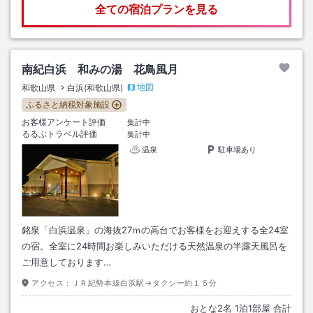
全ての宿泊プランを見る
南紀白浜 和みの湯 花鳥風月
地図
和歌山県
白浜(和歌山県)
ふるさと納税対象施設
お客様アンケート評価
集計中
るるぶトラベル評価
集計中
温泉
駐車場あり
銘泉「白浜温泉」の海抜27ｍの高台でお客様をお迎えする全24室
の宿。全室に24時間お楽しみいただける天然温泉の半露天風呂を
ご用意しております…
アクセス：
ＪＲ紀勢本線白浜駅→タクシー約１５分
おとな
2
名
1
泊
1
部屋 合計