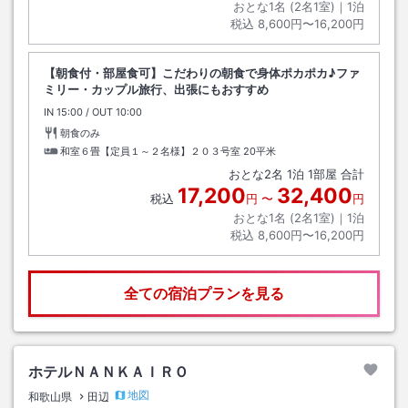
おとな1名 (
2
名1室)｜
1
泊
税込
8,600円〜16,200円
【朝食付・部屋食可】こだわりの朝食で身体ポカポカ♪ファ
ミリー・カップル旅行、出張にもおすすめ
IN
チェックイン
15:00
/ OUT
チェックアウト
10:00
朝食のみ
和室６畳【定員１～２名様】２０３号室
20平米
おとな
2
名
1
泊
1
部屋 合計
17,200
32,400
税込
円
〜
円
おとな1名 (
2
名1室)｜
1
泊
税込
8,600円〜16,200円
全ての宿泊プランを見る
ホテルＮＡＮＫＡＩＲＯ
地図
和歌山県
田辺