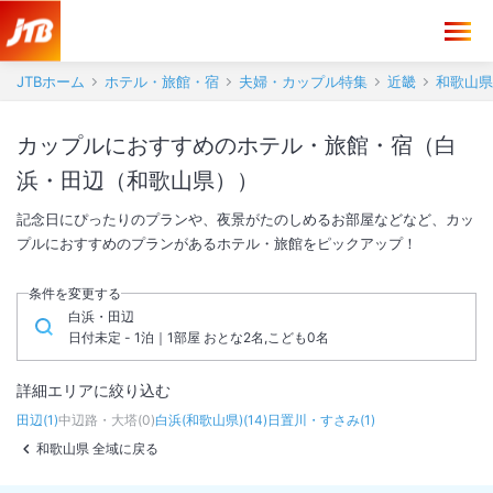
JTBホーム
ホテル・旅館・宿
夫婦・カップル特集
近畿
和歌山県
カップルにおすすめのホテル・旅館・宿（白
浜・田辺（和歌山県））
記念日にぴったりのプランや、夜景がたのしめるお部屋などなど、カッ
プルにおすすめのプランがあるホテル・旅館をピックアップ！
条件を変更する
白浜・田辺
日付未定 - 1泊｜1部屋 おとな2名,こども0名
詳細エリアに絞り込む
田辺
(
1
)
中辺路・大塔
(
0
)
白浜(和歌山県)
(
14
)
日置川・すさみ
(
1
)
和歌山県 全域に戻る