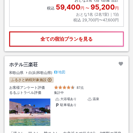
おとな
2
名
1
泊
1
部屋 合計
59,400
95,200
税込
円
〜
円
おとな1名 (
2
名1室)｜
1
泊
税込
29,700円〜47,600円
全ての宿泊プランを見る
ホテル三楽荘
地図
和歌山県
白浜(和歌山県)
ふるさと納税対象施設
お客様アンケート評価
87点
るるぶトラベル評価
集計中
大浴場あり
温泉
駐車場あり