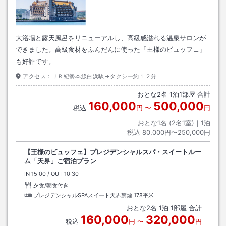
大浴場と露天風呂をリニューアルし、高級感溢れる温泉サロンが
できました。高級食材をふんだんに使った「王様のビュッフェ」
も好評です。
アクセス：
ＪＲ紀勢本線白浜駅→タクシー約１２分
おとな
2
名
1
泊
1
部屋 合計
160,000
500,000
税込
円
〜
円
おとな1名 (
2
名1室)｜
1
泊
税込
80,000円〜250,000円
【王様のビュッフェ】プレジデンシャルスパ・スイートルー
ム「天界」ご宿泊プラン
IN
チェックイン
15:00
/ OUT
チェックアウト
10:30
夕食/朝食付き
プレジデンシャルSPAスイート天界禁煙
178平米
おとな
2
名
1
泊
1
部屋 合計
160,000
320,000
税込
円
〜
円