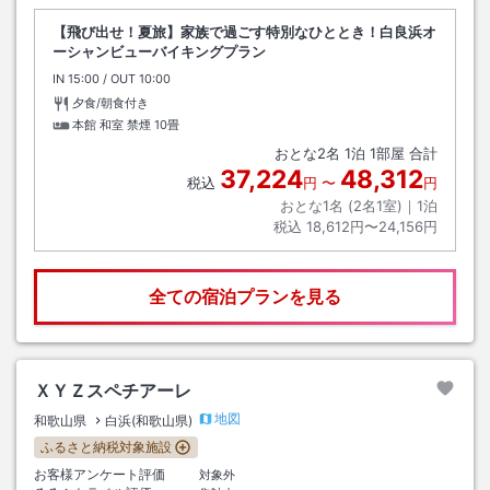
【飛び出せ！夏旅】家族で過ごす特別なひととき！白良浜オ
ーシャンビューバイキングプラン
IN
チェックイン
15:00
/ OUT
チェックアウト
10:00
夕食/朝食付き
本館 和室 禁煙
10畳
おとな
2
名
1
泊
1
部屋 合計
37,224
48,312
税込
円
〜
円
おとな1名 (
2
名1室)｜
1
泊
税込
18,612円〜24,156円
全ての宿泊プランを見る
ＸＹＺスペチアーレ
地図
和歌山県
白浜(和歌山県)
ふるさと納税対象施設
お客様アンケート評価
対象外