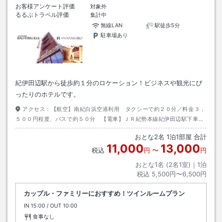
お客様アンケート評価
対象外
るるぶトラベル評価
集計中
無線LAN
駅徒歩5分
駐車場あり
紀伊田辺駅から徒歩約１分のロケーション！ビジネスや観光にぴ
ったりのホテルです。
アクセス：
【航空】南紀白浜空港利用 タクシーで約２０分／料金３，
５００円程度、バスで約５０分 【電車】ＪＲ紀勢本線紀伊田辺駅下車
徒歩約１分 【お車】阪和自動車道南紀田辺ＩＣ利用 目標物：紀伊田辺
おとな
2
名
1
泊
1
部屋 合計
駅前商店街
11,000
13,000
税込
円
〜
円
おとな1名 (
2
名1室)｜
1
泊
税込
5,500円〜6,500円
カップル・ファミリーにおすすめ！ツインルームプラン
IN
チェックイン
15:00
/ OUT
チェックアウト
10:00
食事なし