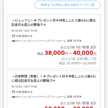
8/20までの宿泊に使える割引クーポン
＜ビュッフェ＞★プレゼント付★仲良しふたり旅♪心に残る
記念日を恋人の聖地で☆
IN
チェックイン
15:00
/ OUT
チェックアウト
11:00
夕食/朝食付き
オーシャンビュースーペリアツインルーム 禁煙
45平米
おとな
2
名
1
泊
1
部屋 合計
38,000
40,000
税込
円
〜
円
おとな1名 (
2
名1室)｜
1
泊
税込
19,000円〜20,000円
＜日本料理（和食）＞★プレゼント付★仲良しふたり旅♪心
に残る記念日を恋人の聖地で☆
IN
チェックイン
15:00
/ OUT
チェックアウト
11:00
夕食/朝食付き
オーシャンビュースーペリアツインルーム 禁煙
45平米
おとな
2
名
1
泊
1
部屋 合計