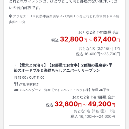
とれとれヴィレッジは、ひとつとして同じ部屋のない魅力いっぱ
いの宿泊施設です。
アクセス：
ＪＲ紀勢本線白浜駅→バス約１０分とれとれ市場前下車→徒
歩約１０分
おとな
2
名
1
泊
1
部屋 合計
32,800
67,400
税込
円
〜
円
おとな1名 (
2
名1室)｜
1
泊
税込
16,400円〜33,700円
・【愛犬とお泊り】【お部屋でお食事】2種類の温泉券×季
節のオードブル＆海鮮ちらしアニバーサリープラン
IN
チェックイン
15:00
/ OUT
チェックアウト
11:00
夕食/朝食付き
メルヘンゾーン 洋室【ツインベッド・ペット棟】禁煙
36平米
おとな
2
名
1
泊
1
部屋 合計
32,800
49,200
税込
円
〜
円
おとな1名 (
2
名1室)｜
1
泊
税込
16,400円〜24,600円