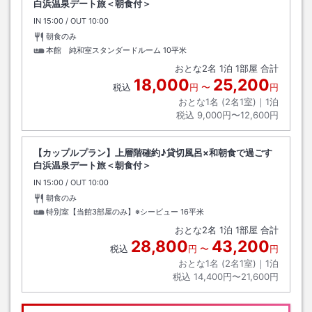
白浜温泉デート旅＜朝食付＞
IN
チェックイン
15:00
/ OUT
チェックアウト
10:00
朝食のみ
本館 純和室スタンダードルーム
10平米
おとな
2
名
1
泊
1
部屋 合計
18,000
25,200
税込
円
〜
円
おとな1名 (
2
名1室)｜
1
泊
税込
9,000円〜12,600円
【カップルプラン】上層階確約♪貸切風呂×和朝食で過ごす
白浜温泉デート旅＜朝食付＞
IN
チェックイン
15:00
/ OUT
チェックアウト
10:00
朝食のみ
特別室【当館3部屋のみ】※シービュー
16平米
おとな
2
名
1
泊
1
部屋 合計
28,800
43,200
税込
円
〜
円
おとな1名 (
2
名1室)｜
1
泊
税込
14,400円〜21,600円