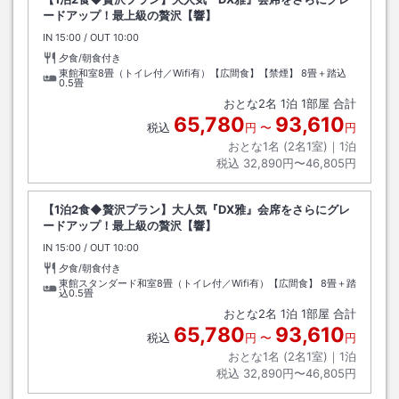
ードアップ！最上級の贅沢【響】
IN
チェックイン
15:00
/ OUT
チェックアウト
10:00
夕食/朝食付き
東館和室8畳（トイレ付／Wifi有）【広間食】【禁煙】
8畳＋踏込
0.5畳
おとな
2
名
1
泊
1
部屋 合計
65,780
93,610
税込
円
〜
円
おとな1名 (
2
名1室)｜
1
泊
税込
32,890円〜46,805円
【1泊2食◆贅沢プラン】大人気『DX雅』会席をさらにグレ
ードアップ！最上級の贅沢【響】
IN
チェックイン
15:00
/ OUT
チェックアウト
10:00
夕食/朝食付き
東館スタンダード和室8畳（トイレ付／Wifi有）【広間食】
8畳＋踏
込0.5畳
おとな
2
名
1
泊
1
部屋 合計
65,780
93,610
税込
円
〜
円
おとな1名 (
2
名1室)｜
1
泊
税込
32,890円〜46,805円