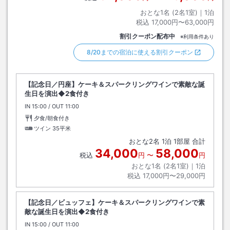
おとな1名 (
2
名1室)｜
1
泊
税込
17,000円〜63,000円
割引クーポン配布中
※利用条件あり
8/20までの宿泊に使える割引クーポン
【記念日／円座】ケーキ＆スパークリングワインで素敵な誕
生日を演出◆2食付き
IN
チェックイン
15:00
/ OUT
チェックアウト
11:00
夕食/朝食付き
ツイン
35平米
おとな
2
名
1
泊
1
部屋 合計
34,000
58,000
税込
円
〜
円
おとな1名 (
2
名1室)｜
1
泊
税込
17,000円〜29,000円
【記念日／ビュッフェ】ケーキ＆スパークリングワインで素
敵な誕生日を演出◆2食付き
IN
チェックイン
15:00
/ OUT
チェックアウト
11:00