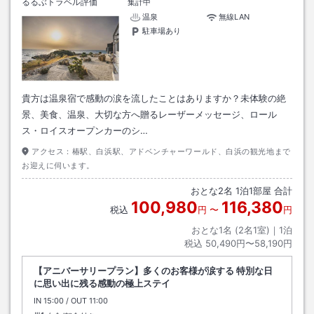
るるぶトラベル評価
集計中
温泉
無線LAN
駐車場あり
貴方は温泉宿で感動の涙を流したことはありますか？未体験の絶
景、美食、温泉、大切な方へ贈るレーザーメッセージ、ロール
ス・ロイスオープンカーのシ…
アクセス：
椿駅、白浜駅、アドベンチャーワールド、白浜の観光地まで
お迎えに伺います。
おとな
2
名
1
泊
1
部屋 合計
100,980
116,380
税込
円
〜
円
おとな1名 (
2
名1室)｜
1
泊
税込
50,490円〜58,190円
【アニバーサリープラン】多くのお客様が涙する 特別な日
に思い出に残る感動の極上ステイ
IN
チェックイン
15:00
/ OUT
チェックアウト
11:00