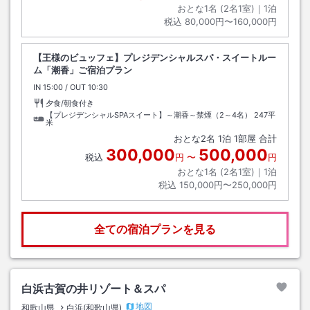
おとな1名 (
2
名1室)｜
1
泊
税込
80,000円〜160,000円
【王様のビュッフェ】プレジデンシャルスパ・スイートルー
ム「潮香」ご宿泊プラン
IN
チェックイン
15:00
/ OUT
チェックアウト
10:30
夕食/朝食付き
【プレジデンシャルSPAスイート】～潮香～禁煙（2～4名）
247平
米
おとな
2
名
1
泊
1
部屋 合計
300,000
500,000
税込
円
〜
円
おとな1名 (
2
名1室)｜
1
泊
税込
150,000円〜250,000円
全ての宿泊プランを見る
白浜古賀の井リゾート＆スパ
地図
和歌山県
白浜(和歌山県)