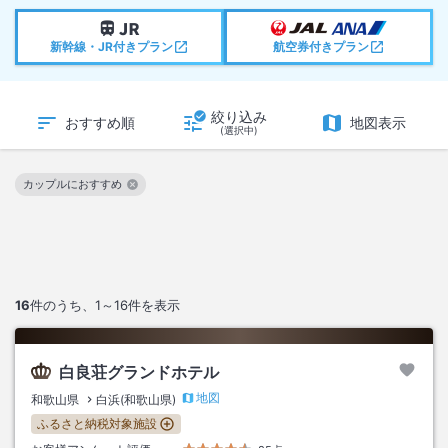
新幹線・JR付きプラン
航空券付きプラン
絞り込み
おすすめ順
地図表示
(選択中)
カップルにおすすめ
この絞り込み条件を解除
16
件のうち、
1～16
件を表示
白良荘グランドホテル
地図
和歌山県
白浜(和歌山県)
ふるさと納税対象施設