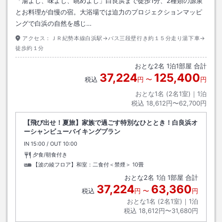
「湯よし、味よし、眺めよし」白良浜まで徒歩1分、2種類の源泉
とお料理が自慢の宿。大浴場では迫力のプロジェクションマッピ
ングで白浜の自然を感じ…
アクセス：
ＪＲ紀勢本線白浜駅→バス三段壁行き約１５分走り湯下車→
徒歩約１分
おとな
2
名
1
泊
1
部屋 合計
37,224
125,400
税込
円
〜
円
おとな1名 (
2
名1室)｜
1
泊
税込
18,612円〜62,700円
【飛び出せ！夏旅】家族で過ごす特別なひととき！白良浜オ
ーシャンビューバイキングプラン
IN
チェックイン
15:00
/ OUT
チェックアウト
10:00
夕食/朝食付き
【波の綾フロア】和室：二食付＜禁煙＞
10畳
おとな
2
名
1
泊
1
部屋 合計
37,224
63,360
税込
円
〜
円
おとな1名 (
2
名1室)｜
1
泊
税込
18,612円〜31,680円