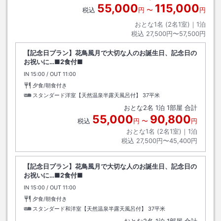
55,000
115,000
税込
円
〜
円
おとな1名 (
2
名1室)｜
1
泊
税込
27,500円〜57,500円
【記念日プラン】花鳥風月で大切な人のお誕生日、記念日の
お祝いに…■2食付■
IN
チェックイン
15:00
/ OUT
チェックアウト
11:00
夕食/朝食付き
スタンダード洋室【天然温泉半露天風呂付】
37平米
おとな
2
名
1
泊
1
部屋 合計
55,000
90,800
税込
円
〜
円
おとな1名 (
2
名1室)｜
1
泊
税込
27,500円〜45,400円
【記念日プラン】花鳥風月で大切な人のお誕生日、記念日の
お祝いに…■2食付■
IN
チェックイン
15:00
/ OUT
チェックアウト
11:00
夕食/朝食付き
スタンダード和洋室【天然温泉半露天風呂付】
37平米