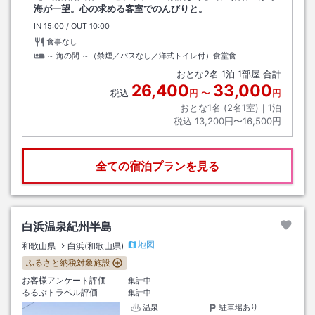
海が一望。心の求める客室でのんびりと。
IN
チェックイン
15:00
/ OUT
チェックアウト
10:00
食事なし
～ 海の間 ～（禁煙／バスなし／洋式トイレ付）食堂食
おとな
2
名
1
泊
1
部屋 合計
26,400
33,000
税込
円
〜
円
おとな1名 (
2
名1室)｜
1
泊
税込
13,200円〜16,500円
全ての宿泊プランを見る
白浜温泉紀州半島
地図
和歌山県
白浜(和歌山県)
ふるさと納税対象施設
お客様アンケート評価
集計中
るるぶトラベル評価
集計中
温泉
駐車場あり