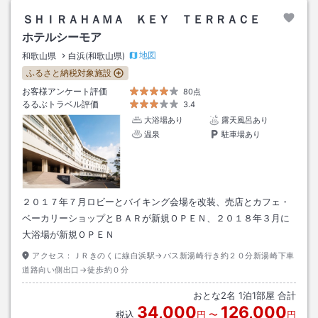
ＳＨＩＲＡＨＡＭＡ ＫＥＹ ＴＥＲＲＡＣＥ
ホテルシーモア
地図
和歌山県
白浜(和歌山県)
ふるさと納税対象施設
お客様アンケート評価
80点
るるぶトラベル評価
3.4
大浴場あり
露天風呂あり
温泉
駐車場あり
２０１７年７月ロビーとバイキング会場を改装、売店とカフェ・
ベーカリーショップとＢＡＲが新規ＯＰＥＮ、２０１８年３月に
大浴場が新規ＯＰＥＮ
アクセス：
ＪＲきのくに線白浜駅→バス新湯崎行き約２０分新湯崎下車
道路向い側出口→徒歩約０分
おとな
2
名
1
泊
1
部屋 合計
34,000
126,000
税込
円
〜
円