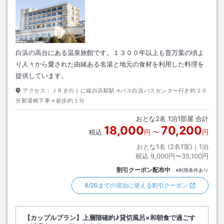
白浜の高台にある温泉旅館です。１３００年以上も昔万葉の頃よ
り人々から愛された由緒ある名湯と地元の食材を利用した料理を
提供しています。
アクセス：
ＪＲきのくに線白浜駅駅→バス白浜バスセンター行き約２０
分新湯崎下車→徒歩約１分
おとな
2
名
1
泊
1
部屋 合計
18,000
70,200
税込
円
〜
円
おとな1名 (
2
名1室)｜
1
泊
税込
9,000円〜35,100円
割引クーポン配布中
※利用条件あり
8/20までの宿泊に使える割引クーポン
【カップルプラン】上層階確約♪貸切風呂×和朝食で過ごす