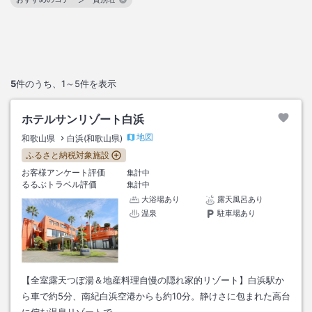
この絞り込み条件を解除
5
件のうち、
1～5
件を表示
ホテルサンリゾート白浜
地図
和歌山県
白浜(和歌山県)
ふるさと納税対象施設
お客様アンケート評価
集計中
るるぶトラベル評価
集計中
大浴場あり
露天風呂あり
温泉
駐車場あり
【全室露天つぼ湯＆地産料理自慢の隠れ家的リゾート】白浜駅か
ら車で約5分、南紀白浜空港からも約10分。静けさに包まれた高台
に佇む温泉リゾートで…