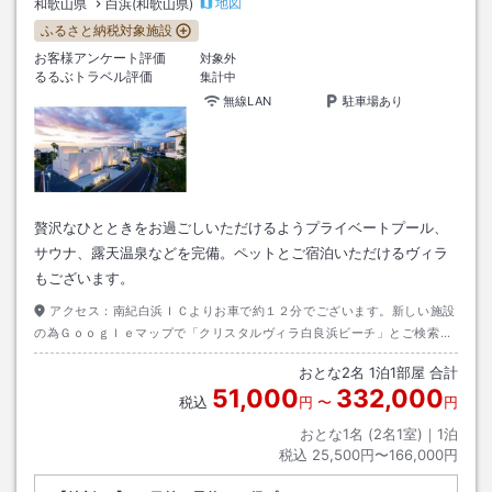
地図
和歌山県
白浜(和歌山県)
ふるさと納税対象施設
お客様アンケート評価
対象外
るるぶトラベル評価
集計中
無線LAN
駐車場あり
贅沢なひとときをお過ごしいただけるようプライベートプール、
サウナ、露天温泉などを完備。ペットとご宿泊いただけるヴィラ
もございます。
アクセス：
南紀白浜ＩＣよりお車で約１２分でございます。新しい施設
の為Ｇｏｏｇｌｅマップで「クリスタルヴィラ白良浜ビーチ」とご検索い
ただくか、「ホテルシーモア」を目指してお越しください。
おとな
2
名
1
泊
1
部屋 合計
51,000
332,000
税込
円
〜
円
おとな1名 (
2
名1室)｜
1
泊
税込
25,500円〜166,000円