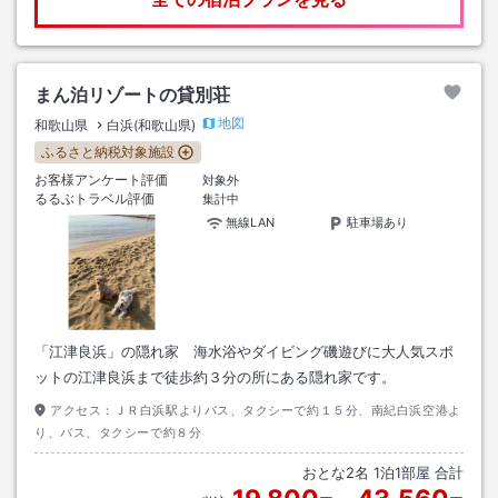
まん泊リゾートの貸別荘
地図
和歌山県
白浜(和歌山県)
ふるさと納税対象施設
お客様アンケート評価
対象外
るるぶトラベル評価
集計中
無線LAN
駐車場あり
「江津良浜」の隠れ家 海水浴やダイビング磯遊びに大人気スポ
ットの江津良浜まで徒歩約３分の所にある隠れ家です。
アクセス：
ＪＲ白浜駅よりバス、タクシーで約１５分、南紀白浜空港よ
り、バス、タクシーで約８分
おとな
2
名
1
泊
1
部屋 合計