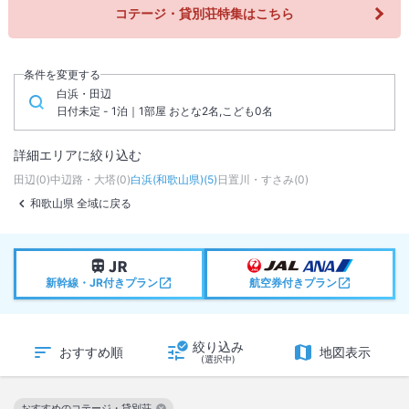
コテージ・貸別荘特集はこちら
条件を変更する
白浜・田辺
日付未定 - 1泊｜1部屋 おとな2名,こども0名
詳細エリアに絞り込む
田辺
(
0
)
中辺路・大塔
(
0
)
白浜(和歌山県)
(
5
)
日置川・すさみ
(
0
)
和歌山県 全域に戻る
新幹線・JR付きプラン
航空券付きプラン
絞り込み
おすすめ順
地図表示
(選択中)
おすすめのコテージ・貸別荘