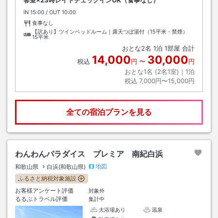
IN
チェックイン
15:00
/ OUT
チェックアウト
10:00
食事なし
【訳あり】ツインベッドルーム｜露天つぼ湯付（15平米・禁煙）
15平米
おとな
2
名
1
泊
1
部屋 合計
14,000
30,000
税込
円
〜
円
おとな1名 (
2
名1室)｜
1
泊
税込
7,000円〜15,000円
全ての宿泊プランを見る
わんわんパラダイス プレミア 南紀白浜
地図
和歌山県
白浜(和歌山県)
ふるさと納税対象施設
お客様アンケート評価
対象外
るるぶトラベル評価
集計中
大浴場あり
温泉