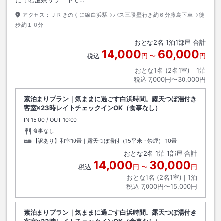
アクセス：
ＪＲきのくに線白浜駅→バス三段壁行き約６分藤島下車→徒
歩約１０分
おとな
2
名
1
泊
1
部屋 合計
14,000
60,000
税込
円
〜
円
おとな1名 (
2
名1室)｜
1
泊
税込
7,000円〜30,000円
素泊まりプラン｜気ままに過ごす白浜時間。露天つぼ湯付き
客室×23時レイトチェックインOK（食事なし）
IN
チェックイン
15:00
/ OUT
チェックアウト
10:00
食事なし
【訳あり】和室10畳｜露天つぼ湯付（15平米・禁煙）
10畳
おとな
2
名
1
泊
1
部屋 合計
14,000
30,000
税込
円
〜
円
おとな1名 (
2
名1室)｜
1
泊
税込
7,000円〜15,000円
素泊まりプラン｜気ままに過ごす白浜時間。露天つぼ湯付き
客室×23時レイトチェックインOK（食事なし）