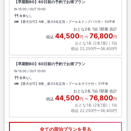
【早期割60】60日前の予約でお得プラン
IN
チェックイン
15:00
/ OUT
チェックアウト
10:00
食事なし
【愛犬泊可】A棟＿最大6名定員＜プール＆ドッグバス付＞
54平米
おとな
2
名
1
泊
1
部屋 合計
44,500
76,800
税込
円
〜
円
おとな1名 (
2
名1室)｜
1
泊
税込
22,250円〜38,400円
【早期割60】60日前の予約でお得プラン
IN
チェックイン
15:00
/ OUT
チェックアウト
10:00
食事なし
【愛犬泊可】B棟＿最大5名定員＜プール＆サウナ付＞
51平米
おとな
2
名
1
泊
1
部屋 合計
44,500
76,800
税込
円
〜
円
おとな1名 (
2
名1室)｜
1
泊
税込
22,250円〜38,400円
全ての宿泊プランを見る