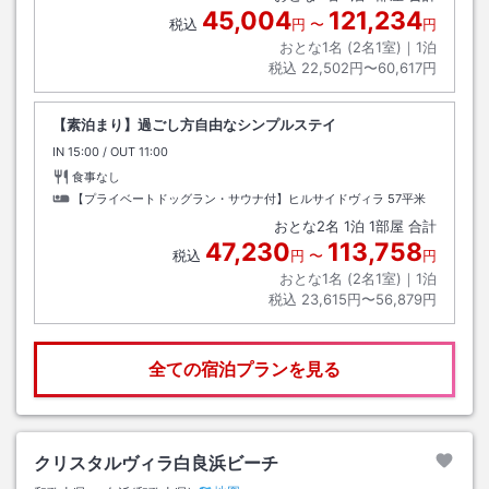
45,004
121,234
税込
円
〜
円
おとな1名 (
2
名1室)｜
1
泊
税込
22,502円〜60,617円
【素泊まり】過ごし方自由なシンプルステイ
IN
チェックイン
15:00
/ OUT
チェックアウト
11:00
食事なし
【プライベートドッグラン・サウナ付】ヒルサイドヴィラ
57平米
おとな
2
名
1
泊
1
部屋 合計
47,230
113,758
税込
円
〜
円
おとな1名 (
2
名1室)｜
1
泊
税込
23,615円〜56,879円
全ての宿泊プランを見る
クリスタルヴィラ白良浜ビーチ