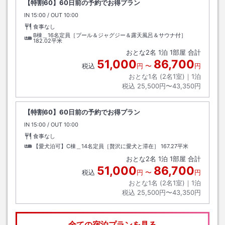
【特割60】60日前の予約でお得プラン
IN
チェックイン
15:00
/ OUT
チェックアウト
10:00
食事なし
B棟＿16名定員［プール＆ジャグジー＆露天風呂＆サウナ付］
182.02平米
おとな
2
名
1
泊
1
部屋 合計
51,000
86,700
税込
円
〜
円
おとな1名 (
2
名1室)｜
1
泊
税込
25,500円〜43,350円
【特割60】60日前の予約でお得プラン
IN
チェックイン
15:00
/ OUT
チェックアウト
10:00
食事なし
【愛犬泊可】C棟＿14名定員［贅沢に愛犬と滞在］
167.27平米
おとな
2
名
1
泊
1
部屋 合計
51,000
86,700
税込
円
〜
円
おとな1名 (
2
名1室)｜
1
泊
税込
25,500円〜43,350円
全ての宿泊プランを見る