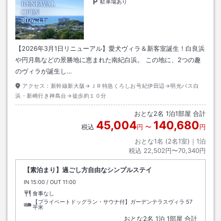
駐車場あり
【2026年3月1日リニューアル】愛犬ヴィラ＆新客室誕生！白良浜
や円月島などの景勝地に恵まれた南紀白浜。 この地に、2つの趣
のヴィラが誕生し…
アクセス：
新幹線新大阪→ＪＲ特急くろしお号紀伊田辺→明光バス白
浜・新崎行き神島台→徒歩約１０分
おとな
2
名
1
泊
1
部屋 合計
45,004
140,680
税込
円
〜
円
おとな1名 (
2
名1室)｜
1
泊
税込
22,502円〜70,340円
【素泊まり】過ごし方自由なシンプルステイ
IN
チェックイン
15:00
/ OUT
チェックアウト
11:00
食事なし
【プライベートドッグラン・サウナ付】ガーデンテラスヴィラ
57
平米
おとな
2
名
1
泊
1
部屋 合計