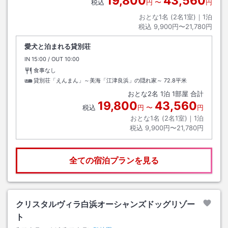
19,800
43,560
税込
円
〜
円
おとな1名 (
2
名1室)｜
1
泊
税込
9,900円〜21,780円
愛犬と泊まれる貸別荘
IN
チェックイン
15:00
/ OUT
チェックアウト
10:00
食事なし
貸別荘「えんまん」～美海「江津良浜」の隠れ家～
72.8平米
おとな
2
名
1
泊
1
部屋 合計
19,800
43,560
税込
円
〜
円
おとな1名 (
2
名1室)｜
1
泊
税込
9,900円〜21,780円
全ての宿泊プランを見る
クリスタルヴィラ白浜オーシャンズドッグリゾー
ト