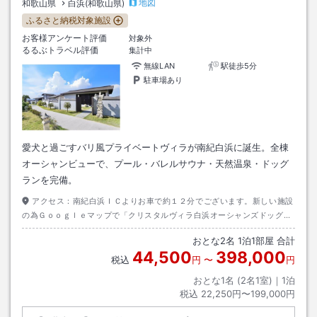
地図
和歌山県
白浜(和歌山県)
ふるさと納税対象施設
お客様アンケート評価
対象外
るるぶトラベル評価
集計中
無線LAN
駅徒歩5分
駐車場あり
愛犬と過ごすバリ風プライベートヴィラが南紀白浜に誕生。全棟
オーシャンビューで、プール・バレルサウナ・天然温泉・ドッグ
ランを完備。
アクセス：
南紀白浜ＩＣよりお車で約１２分でございます。新しい施設
の為Ｇｏｏｇｌｅマップで「クリスタルヴィラ白浜オーシャンズドッグリ
ゾート」とご検索くださいませ。※先に「白浜総合インフォメーションセ
おとな
2
名
1
泊
1
部屋 合計
ンター」にてチェックインのお手続きをお願いいたします。
44,500
398,000
税込
円
〜
円
おとな1名 (
2
名1室)｜
1
泊
税込
22,250円〜199,000円