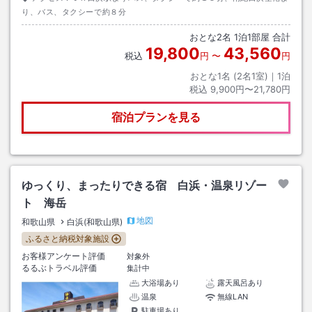
り、バス、タクシーで約８分
おとな
2
名
1
泊
1
部屋 合計
19,800
43,560
税込
円
〜
円
おとな1名 (
2
名1室)｜
1
泊
税込
9,900円〜21,780円
宿泊プランを見る
ゆっくり、まったりできる宿 白浜・温泉リゾー
ト 海岳
地図
和歌山県
白浜(和歌山県)
ふるさと納税対象施設
お客様アンケート評価
対象外
るるぶトラベル評価
集計中
大浴場あり
露天風呂あり
温泉
無線LAN
駐車場あり