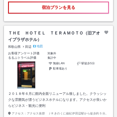
宿泊プランを見る
ＴＨＥ ＨＯＴＥＬ ＴＥＲＡＭＯＴＯ（旧アオ
イプラザホテル）
地図
和歌山県
田辺
お客様アンケート評価
対象外
るるぶトラベル評価
集計中
無線LAN
駅徒歩5分
駐車場あり
２０１８年６月に館内全面リニューアル致しました。クラッシッ
クな雰囲気が漂うビジネスホテルになります。アクセスが良いか
らビジネス・観光に便利
アクセス：
アクセス抜群 ＪＲきのくに線紀伊田辺駅から徒歩約５分。