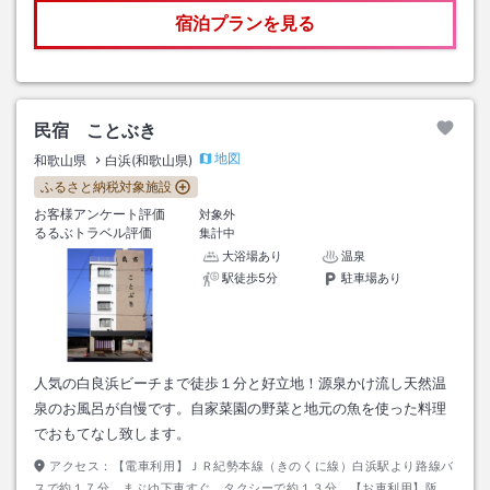
宿泊プランを見る
民宿 ことぶき
地図
和歌山県
白浜(和歌山県)
ふるさと納税対象施設
お客様アンケート評価
対象外
るるぶトラベル評価
集計中
大浴場あり
温泉
駅徒歩5分
駐車場あり
人気の白良浜ビーチまで徒歩１分と好立地！源泉かけ流し天然温
泉のお風呂が自慢です。自家菜園の野菜と地元の魚を使った料理
でおもてなし致します。
アクセス：
【電車利用】ＪＲ紀勢本線（きのくに線）白浜駅より路線バ
スで約１７分、まぶゆ下車すぐ。タクシーで約１３分。【お車利用】阪和