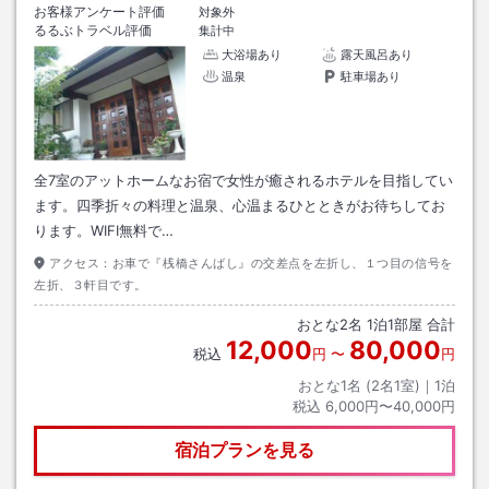
お客様アンケート評価
対象外
るるぶトラベル評価
集計中
大浴場あり
露天風呂あり
温泉
駐車場あり
全7室のアットホームなお宿で女性が癒されるホテルを目指してい
ます。四季折々の料理と温泉、心温まるひとときがお待ちしてお
ります。WIFI無料で…
アクセス：
お車で『桟橋さんばし』の交差点を左折し、１つ目の信号を
左折、３軒目です。
おとな
2
名
1
泊
1
部屋 合計
12,000
80,000
税込
円
〜
円
おとな1名 (
2
名1室)｜
1
泊
税込
6,000円〜40,000円
宿泊プランを見る