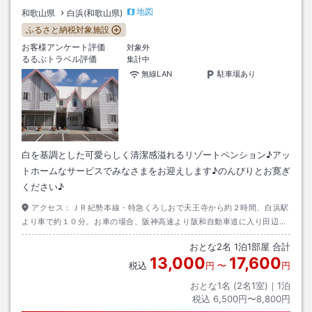
地図
和歌山県
白浜(和歌山県)
ふるさと納税対象施設
お客様アンケート評価
対象外
るるぶトラベル評価
集計中
無線LAN
駐車場あり
白を基調とした可愛らしく清潔感溢れるリゾートペンション♪アッ
トホームなサービスでみなさまをお迎えします♪のんびりとお寛ぎ
ください♪
アクセス：
ＪＲ紀勢本線・特急くろしおで天王寺から約２時間、白浜駅
より車で約１０分。お車の場合、阪神高速より阪和自動車道に入り田辺Ｉ
Ｃより国道４２号線を白浜方面へ約２０分。飛行機の場合、白浜空港より
おとな
2
名
1
泊
1
部屋 合計
車で約１０分
13,000
17,600
税込
円
〜
円
おとな1名 (
2
名1室)｜
1
泊
税込
6,500円〜8,800円