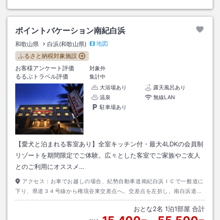
ポイントバケーション南紀白浜
地図
和歌山県
白浜(和歌山県)
ふるさと納税対象施設
お客様アンケート評価
対象外
るるぶトラベル評価
集計中
大浴場あり
露天風呂あり
温泉
無線LAN
駐車場あり
【愛犬と泊まれる客室あり】全室キッチン付・最大4LDKの会員制
リゾートを期間限定でご体験。広々とした客室でご家族やご友人
とのご利用にオススメ…
アクセス：
お車でお越しの場合、紀勢自動車道南紀白浜ＩＣで一般道に
下り、県道３４号線から権現谷東交差点へ。交差点を左折し、南白浜道路
を道なりに約１０分。
おとな
2
名
1
泊
1
部屋 合計