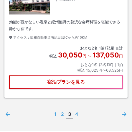
効能が豊かな古い温泉と紀州熊野の贅沢な会席料理を堪能できる
静かな宿です。
アクセス：
阪和自動車道南紀田辺ICから約10KM
おとな
2
名
1
泊
1
部屋 合計
30,050
137,050
税込
円
〜
円
おとな1名 (
2
名1室)｜
1
泊
税込
15,025円〜68,525円
宿泊プランを見る
1
2
3
4