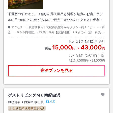
千畳敷のすぐ近く。３種類の露天風呂と料理が魅力のお宿。ホテ
ルの目の前にバス停があるので観光・遊びへのアクセスに便利！
アクセス：
【航空機利用】南紀白浜空港からタクシー約１５分・・・料
金１，５００円程度、バス約１５分【鉄道利用】ＪＲきのくに線 白浜駅
下車【自動車利用】阪和自動車道・・・南紀白浜Ｉ．Ｃ利用
おとな
2
名
1
泊
1
部屋 合計
15,000
43,000
税込
円
〜
円
おとな1名 (
2
名1室)｜
1
泊
税込
7,500円〜21,500円
宿泊プランを見る
ゲストリビングＭｕ南紀白浜
地図
和歌山県
白浜(和歌山県)
ふるさと納税対象施設