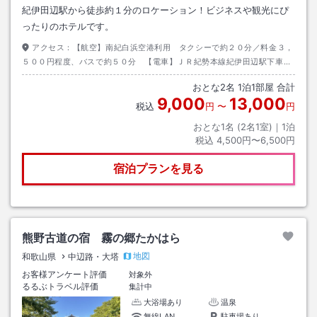
紀伊田辺駅から徒歩約１分のロケーション！ビジネスや観光にぴ
ったりのホテルです。
アクセス：
【航空】南紀白浜空港利用 タクシーで約２０分／料金３，
５００円程度、バスで約５０分 【電車】ＪＲ紀勢本線紀伊田辺駅下車
徒歩約１分 【お車】阪和自動車道南紀田辺ＩＣ利用 目標物：紀伊田辺
おとな
2
名
1
泊
1
部屋 合計
駅前商店街
9,000
13,000
税込
円
〜
円
おとな1名 (
2
名1室)｜
1
泊
税込
4,500円〜6,500円
宿泊プランを見る
熊野古道の宿 霧の郷たかはら
地図
和歌山県
中辺路・大塔
お客様アンケート評価
対象外
るるぶトラベル評価
集計中
大浴場あり
温泉
無線LAN
駐車場あり