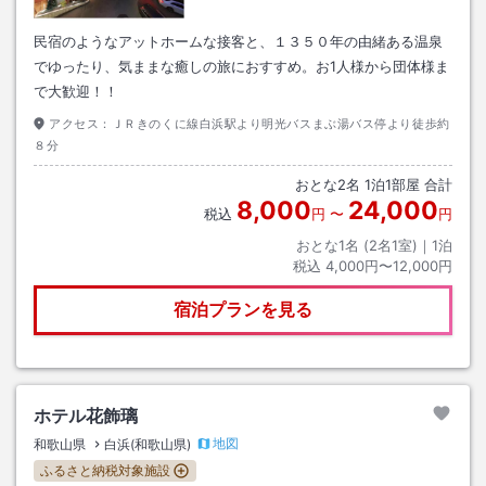
民宿のようなアットホームな接客と、１３５０年の由緒ある温泉
でゆったり、気ままな癒しの旅におすすめ。お1人様から団体様ま
で大歓迎！！
アクセス：
ＪＲきのくに線白浜駅より明光バスまぶ湯バス停より徒歩約
８分
おとな
2
名
1
泊
1
部屋 合計
8,000
24,000
税込
円
〜
円
おとな1名 (
2
名1室)｜
1
泊
税込
4,000円〜12,000円
宿泊プランを見る
ホテル花飾璃
地図
和歌山県
白浜(和歌山県)
ふるさと納税対象施設