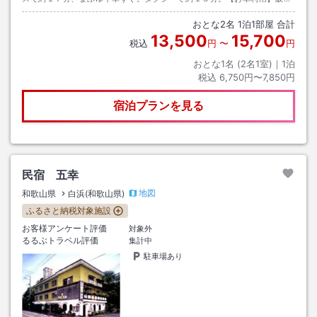
自動車道南紀田辺Ｉ．Ｃより国道４２号線で白浜方面へ約１５分。
おとな
2
名
1
泊
1
部屋 合計
13,500
15,700
税込
円
〜
円
おとな1名 (
2
名1室)｜
1
泊
税込
6,750円〜7,850円
宿泊プランを見る
民宿 五幸
地図
和歌山県
白浜(和歌山県)
ふるさと納税対象施設
お客様アンケート評価
対象外
るるぶトラベル評価
集計中
駐車場あり