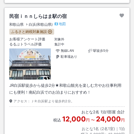
民宿ｉｎｎしらはま駅の宿
地図
和歌山県
白浜(和歌山県)
ふるさと納税対象施設
お客様アンケート評価
対象外
るるぶトラベル評価
集計中
無線LAN
駅徒歩5分
駐車場あり
JR白浜駅徒歩から徒歩2分★和歌山観光を楽しむ方やお仕事利用
にも便利！南紀白浜でのお泊まりにおすすめ！
アクセス：
ＪＲ白浜駅より徒歩約2分。
おとな
2
名
1
泊
1
部屋 合計
12,000
24,000
税込
円
〜
円
おとな1名 (
2
名1室)｜
1
泊