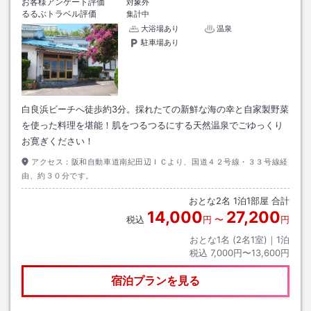
お客様アンケート評価
対象外
るるぶトラベル評価
集計中
大浴場あり
温泉
駐車場あり
白良浜ビーチへ徒歩約3分。採れたての新鮮な海の幸と自家製野菜
を使った料理を堪能！肌をつるつるにする天然温泉でごゆっくり
お寛ぎください！
アクセス：
阪和自動車道南紀田辺ＩＣより、国道４２号線・３３号線経
由、約３０分です。
おとな
2
名
1
泊
1
部屋 合計
14,000
27,200
税込
円
〜
円
おとな1名 (
2
名1室)｜
1
泊
税込
7,000円〜13,600円
宿泊プランを見る