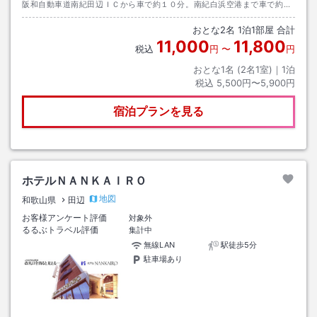
阪和自動車道南紀田辺ＩＣから車で約１０分。南紀白浜空港まで車で約３
０分。きのくに線白浜駅まで車で約２０分。
おとな
2
名
1
泊
1
部屋 合計
11,000
11,800
税込
円
〜
円
おとな1名 (
2
名1室)｜
1
泊
税込
5,500円〜5,900円
宿泊プランを見る
ホテルＮＡＮＫＡＩＲＯ
地図
和歌山県
田辺
お客様アンケート評価
対象外
るるぶトラベル評価
集計中
無線LAN
駅徒歩5分
駐車場あり