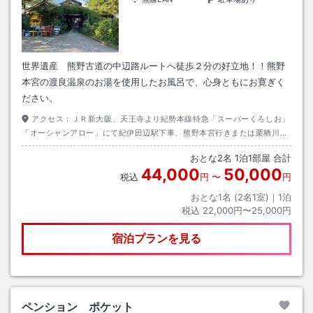
世界遺産 熊野古道の中辺路ルートへ徒歩２分の好立地！！熊野
本宮の渡良温泉のお湯を使用したお風呂で、心身ともにお寛ぎく
ださい。
アクセス：
ＪＲ新大阪、天王寺より紀勢本線特急「スーパーくろしお」
「オーシャンアロー」にて紀伊田辺駅下車、熊野本宮行きまたは栗栖川行
きの龍神バスまたはＪＲバスに乗車し、中辺路に至る。
おとな
2
名
1
泊
1
部屋 合計
44,000
50,000
税込
円
〜
円
おとな1名 (
2
名1室)｜
1
泊
税込
22,000円〜25,000円
宿泊プランを見る
ペンション ポケット