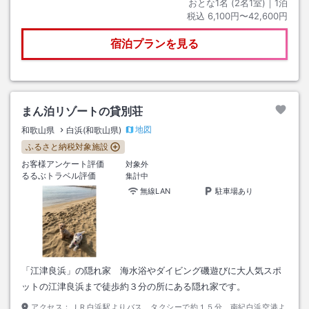
おとな1名 (
2
名1室)｜
1
泊
税込
6,100円〜42,600円
宿泊プランを見る
まん泊リゾートの貸別荘
地図
和歌山県
白浜(和歌山県)
ふるさと納税対象施設
お客様アンケート評価
対象外
るるぶトラベル評価
集計中
無線LAN
駐車場あり
「江津良浜」の隠れ家 海水浴やダイビング磯遊びに大人気スポ
ットの江津良浜まで徒歩約３分の所にある隠れ家です。
アクセス：
ＪＲ白浜駅よりバス、タクシーで約１５分、南紀白浜空港よ