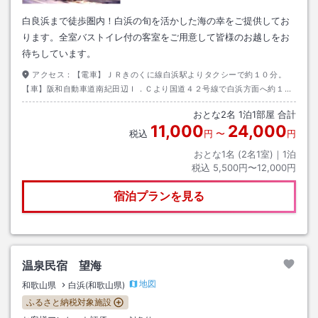
白良浜まで徒歩圏内！白浜の旬を活かした海の幸をご提供してお
ります。全室バストイレ付の客室をご用意して皆様のお越しをお
待ちしています。
アクセス：
【電車】ＪＲきのくに線白浜駅よりタクシーで約１０分。
【車】阪和自動車道南紀田辺Ｉ．Ｃより国道４２号線で白浜方面へ約１５
分。
おとな
2
名
1
泊
1
部屋 合計
11,000
24,000
税込
円
〜
円
おとな1名 (
2
名1室)｜
1
泊
税込
5,500円〜12,000円
宿泊プランを見る
温泉民宿 望海
地図
和歌山県
白浜(和歌山県)
ふるさと納税対象施設