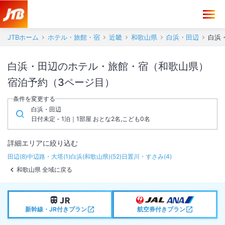
JTBホーム
ホテル・旅館・宿
近畿
和歌山県
白浜・田辺
白浜
白浜・田辺のホテル・旅館・宿（和歌山県）
宿泊予約（3ページ目）
条件を変更する
白浜・田辺
日付未定 - 1泊｜1部屋 おとな2名,こども0名
詳細エリアに絞り込む
田辺
(
8
)
中辺路・大塔
(
1
)
白浜(和歌山県)
(
52
)
日置川・すさみ
(
4
)
和歌山県 全域に戻る
新幹線・JR付きプラン
航空券付きプラン