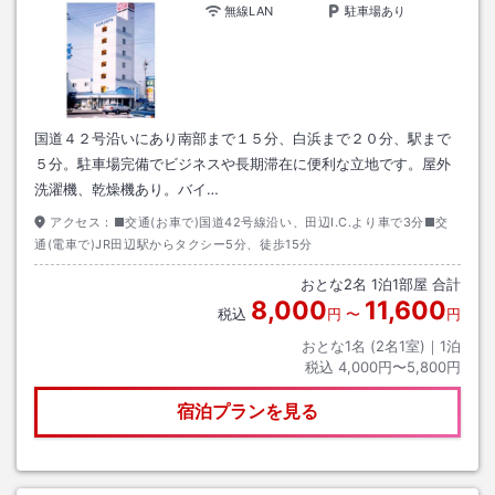
無線LAN
駐車場あり
国道４２号沿いにあり南部まで１５分、白浜まで２０分、駅まで
５分。駐車場完備でビジネスや長期滞在に便利な立地です。屋外
洗濯機、乾燥機あり。バイ…
アクセス：
■交通(お車で)国道42号線沿い、田辺I.C.より車で3分■交
通(電車で)JR田辺駅からタクシー5分、徒歩15分
おとな
2
名
1
泊
1
部屋 合計
8,000
11,600
税込
円
〜
円
おとな1名 (
2
名1室)｜
1
泊
税込
4,000円〜5,800円
宿泊プランを見る