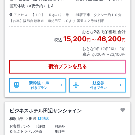
国茶体験（※要予約）も♪
アクセス：
【ＪＲ】ＪＲきのくに線 白浜駅下車 タクシー約１０分
【お車】阪和自動車道 南紀田辺I．Cより 国道４２号線利用
おとな
2
名
1
泊
1
部屋 合計
15,200
46,200
税込
円
〜
円
おとな1名 (
2
名1室)｜
1
泊
税込
7,600円〜23,100円
宿泊プランを見る
新幹線・JR
航空券
付きプラン
付きプラン
ビジネスホテル田辺サンシャイン
地図
和歌山県
田辺
お客様アンケート評価
対象外
るるぶトラベル評価
集計中