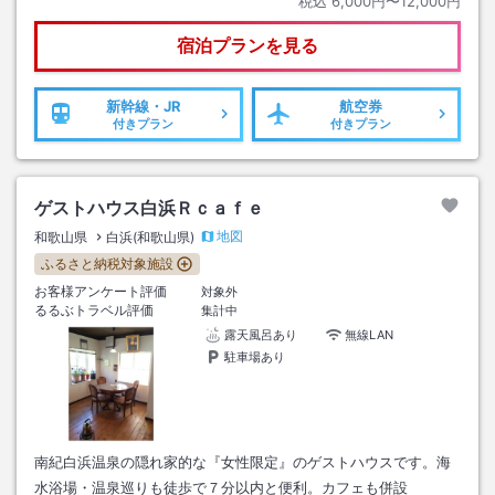
税込
6,000円〜12,000円
宿泊プランを見る
新幹線・JR
航空券
付きプラン
付きプラン
ゲストハウス白浜Ｒｃａｆｅ
地図
和歌山県
白浜(和歌山県)
ふるさと納税対象施設
お客様アンケート評価
対象外
るるぶトラベル評価
集計中
露天風呂あり
無線LAN
駐車場あり
南紀白浜温泉の隠れ家的な『女性限定』のゲストハウスです。海
水浴場・温泉巡りも徒歩で７分以内と便利。カフェも併設