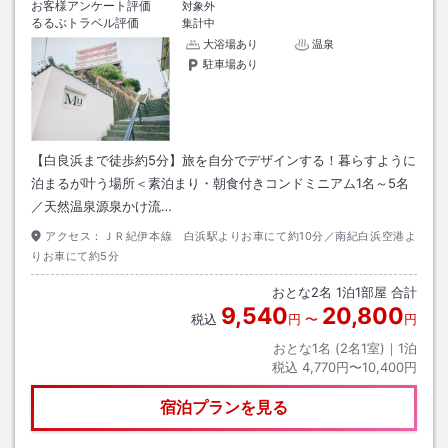
お客様アンケート評価
対象外
るるぶトラベル評価
集計中
大浴場あり
温泉
駐車場あり
【白良浜まで徒歩約5分】旅を自分でデザインする！暮らすように
泊まるが叶う場所＜素泊まり・朝食付きコンドミニアム1名～5名
／天然温泉源泉かけ流…
アクセス：
ＪＲ紀伊本線 白浜駅よりお車にて約10分／南紀白浜空港よ
りお車にて約5分
おとな
2
名
1
泊
1
部屋 合計
9,540
20,800
税込
円
〜
円
おとな1名 (
2
名1室)｜
1
泊
税込
4,770円〜10,400円
宿泊プランを見る