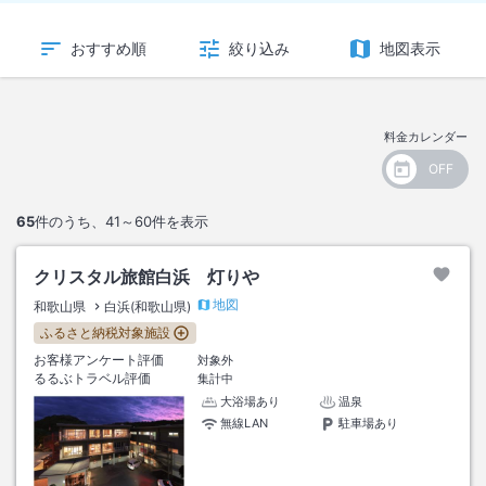
おすすめ順
絞り込み
地図表示
料金カレンダー
65
件のうち、
41～60
件を表示
クリスタル旅館白浜 灯りや
地図
和歌山県
白浜(和歌山県)
ふるさと納税対象施設
お客様アンケート評価
対象外
るるぶトラベル評価
集計中
大浴場あり
温泉
無線LAN
駐車場あり