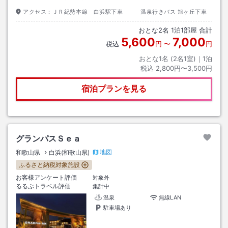
アクセス：
ＪＲ紀勢本線 白浜駅下車 温泉行きバス 旭ヶ丘下車
おとな
2
名
1
泊
1
部屋 合計
5,600
7,000
税込
円
〜
円
おとな1名 (
2
名1室)｜
1
泊
税込
2,800円〜3,500円
宿泊プランを見る
グランパスＳｅａ
地図
和歌山県
白浜(和歌山県)
ふるさと納税対象施設
お客様アンケート評価
対象外
るるぶトラベル評価
集計中
温泉
無線LAN
駐車場あり