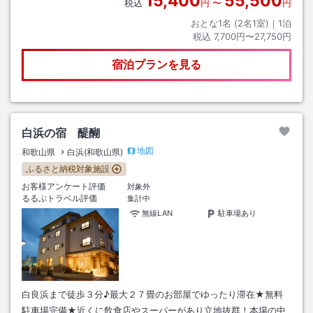
15,400
55,500
税込
円
〜
円
おとな1名 (
2
名1室)｜
1
泊
税込
7,700円〜27,750円
宿泊プランを見る
白浜の宿 醍醐
地図
和歌山県
白浜(和歌山県)
ふるさと納税対象施設
お客様アンケート評価
対象外
るるぶトラベル評価
集計中
無線LAN
駐車場あり
白良浜まで徒歩３分♪最大２７畳のお部屋でゆったり滞在★無料
駐車場完備★近くに飲食店やスーパーがあり立地抜群！本場の中