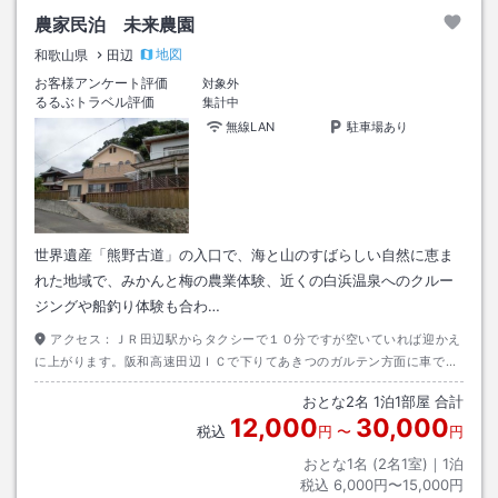
農家民泊 未来農園
地図
和歌山県
田辺
お客様アンケート評価
対象外
るるぶトラベル評価
集計中
無線LAN
駐車場あり
世界遺産「熊野古道」の入口で、海と山のすばらしい自然に恵ま
れた地域で、みかんと梅の農業体験、近くの白浜温泉へのクルー
ジングや船釣り体験も合わ…
アクセス：
ＪＲ田辺駅からタクシーで１０分ですが空いていれば迎かえ
に上がります。阪和高速田辺ＩＣで下りてあきつのガルテン方面に車で１
０分。白浜空港からは直接タクシーでお越し下さい。２０分で来れます。
おとな
2
名
1
泊
1
部屋 合計
いずれも連絡要
12,000
30,000
税込
円
〜
円
おとな1名 (
2
名1室)｜
1
泊
税込
6,000円〜15,000円