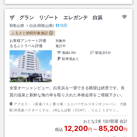
ザ グラン リゾート エレガンテ 白浜
地図
和歌山県
白浜(和歌山県)
ふるさと納税対象施設
お客様アンケート評価
対象外
るるぶトラベル評価
集計中
無線LAN
駅徒歩5分
駐車場あり
全室オーシャンビュー。白良浜を一望できる眺望は絶景です。良
質の温泉と新鮮な海の幸を取り入れた本格会席をご堪能下さい。
アクセス：
（高速バス）乗り場：ユニバーサルスタジオジャパン、大阪
駅JR高速バスターミナル、JRなんば駅（OCAT）、りんくうタウン
駅 大阪方面→白浜、新湯崎 3時間30分 新湯崎バス停から徒歩
おとな
2
名
1
泊
1
部屋 合計
1分
12,200
85,200
税込
円
〜
円