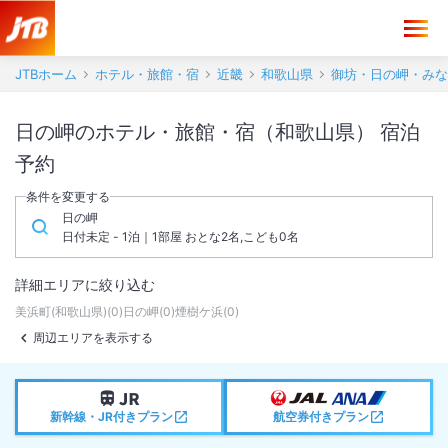
JTBホーム
ホテル・旅館・宿
近畿
和歌山県
御坊・日の岬・みな
日の岬のホテル・旅館・宿（和歌山県） 宿泊
予約
条件を変更する
日の岬
日付未定 - 1泊｜1部屋 おとな2名,こども0名
詳細エリアに絞り込む
美浜町(和歌山県)
(
0
)
日の岬
(
0
)
煙樹ケ浜
(
0
)
周辺エリアを表示する
新幹線・JR付きプラン
航空券付きプラン