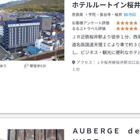
ホテルルートイン桜
地図
奈良県
宇陀・長谷寺・桜井
お客様アンケート評価
るるぶトラベル評価
ＪＲ近鉄桜井駅より徒歩１分、西
道名阪国道天理ＩＣより車で約３
し、ビジネス・観光に便利なホテ
アクセス：
ＪＲ桜井線桜井駅北口出
あり
駅徒歩5分
１分
ＡＵＢＥＲＧＥ ｄ