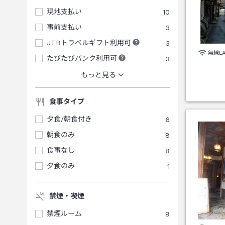
現地支払い
10
事前支払い
3
JTBトラベルギフト利用可
3
無線L
たびたびバンク利用可
3
もっと見る
食事タイプ
夕食/朝食付き
6
朝食のみ
8
食事なし
8
夕食のみ
1
禁煙・喫煙
禁煙ルーム
9