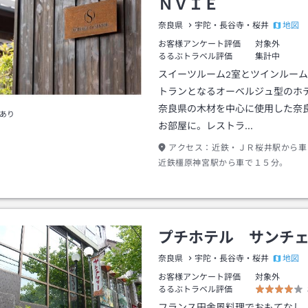
ＮＶＩＥ
地図
奈良県
宇陀・長谷寺・桜井
お客様アンケート評価
対象外
るるぶトラベル評価
集計中
スイーツルーム2室とツインルーム
トランとなるオーベルジュ型のホ
奈良県の木材を中心に使用した奈
あり
お部屋に。レストラ…
アクセス：
近鉄・ＪＲ桜井駅から車
近鉄橿原神宮駅から車で１５分。
プチホテル サンチ
地図
奈良県
宇陀・長谷寺・桜井
お客様アンケート評価
対象外
るるぶトラベル評価
フランス田舎風料理でおもてなし