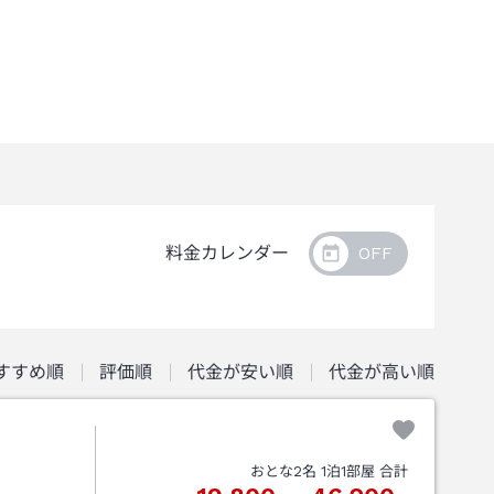
料金カレンダー
すすめ順
評価順
代金が安い順
代金が高い順
おとな
2
名
1
泊
1
部屋 合計