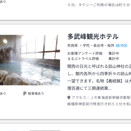
あり
５分。タクシーご利用の場合は約５分
０円程度）です。
多武峰観光ホテル
地図
奈良県
宇陀・長谷寺・桜井
お客様アンケート評価
集計中
るるぶトラベル評価
集計中
関西の日光と呼ばれる談山神社の
し、館内各所から四季折々の談山
一望できます。名物【義経鍋】は
理百選にて三期連続第…
あり
駐車場あり
アクセス：
ＪＲ東海道新幹線京都駅
線橿原神宮前行特急行き約５０分大和
→近鉄大阪線宇治山田、名張行き約５
車南出口→奈良交通バス談山神社行き
山神社駅下車→徒歩約５分