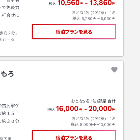
10,560
13,860
税込
円
〜
円
ンで免疫力
おとな1名 (
2
名1室)｜
1
泊
。打合せに
税込
5,280円〜6,930円
宿泊プランを見る
歩約２分。
のロータリ
薬局の隣
みもろ
おとな
2
名
1
泊
1
部屋 合計
の古民家ゲ
16,000
20,000
税込
円
〜
円
歩約１５
おとな1名 (
2
名1室)｜
1
泊
で約３０分
税込
8,000円〜10,000円
宿泊プランを見る
輪駅下車