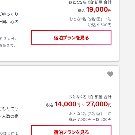
おとな
2
名
1
泊
1
部屋 合計
19,000
税込
円
ごゆっくり
おとな1名 (
2
名1室)｜
1
泊
一同、心の
税込
9,500円
宿泊プランを見る
約３０分、
谷駅まで約
おとな
2
名
1
泊
1
部屋 合計
14,000
27,000
税込
円
〜
円
どもとても
おとな1名 (
2
名1室)｜
1
泊
少人数の宿
税込
7,000円〜13,500円
宿泊プランを見る
り徒歩約１