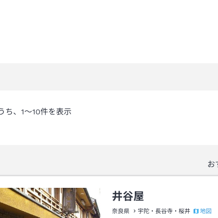
うち、
1～10
件を表示
お
井谷屋
地図
奈良県
宇陀・長谷寺・桜井