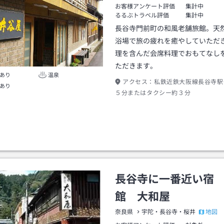
お客様アンケート評価
集計中
るるぶトラベル評価
集計中
長谷寺門前町の和風老舗旅館。天
浴場で旅の疲れを癒やしていただ
理を含んだ会席料理でおもてなし
ただきます。
あり
温泉
アクセス：
私鉄近鉄大阪線長谷寺駅
あり
５分またはタクシー約３分
長谷寺に一番近い宿
館 大和屋
地図
奈良県
宇陀・長谷寺・桜井