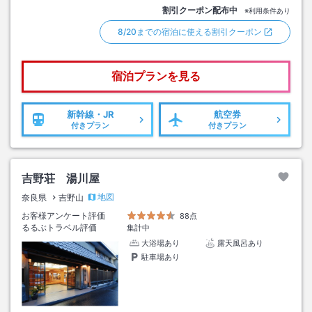
割引クーポン配布中
※利用条件あり
8/20までの宿泊に使える割引クーポン
宿泊プランを見る
新幹線・JR
航空券
付きプラン
付きプラン
吉野荘 湯川屋
地図
奈良県
吉野山
お客様アンケート評価
88点
るるぶトラベル評価
集計中
大浴場あり
露天風呂あり
駐車場あり