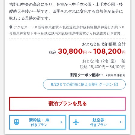
吉野山中央の高台にあり、各室から中千本公園・上千本公園・後
醍醐天皇陵が一望でき、四季それぞれに変化する自然美が充分に
味わえる景勝の宿です。
アクセス：
ＪＲ新幹線京都駅→私鉄近鉄京都線特急橿原神宮行き約５０
分橿原神宮駅下車→私鉄近鉄南大阪線橿原神宮駅から特急吉野行き吉野駅
下車→タクシー約１０分
おとな
2
名
1
泊
1
部屋 合計
30,800
108,200
税込
円
〜
円
おとな1名 (
2
名1室)｜
1
泊
税込
15,400円〜54,100円
割引クーポン配布中
※利用条件あり
8/20までの宿泊に使える割引クーポン
宿泊プランを見る
新幹線・JR
航空券
付きプラン
付きプラン