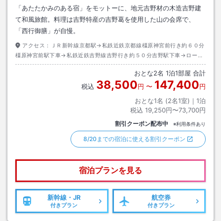
「あたたかみのある宿」をモットーに、地元吉野材の木造吉野建
て和風旅館。料理は吉野特産の吉野葛を使用した山の会席で、
「西行御膳」が自慢。
アクセス：
ＪＲ新幹線京都駅→私鉄近鉄京都線橿原神宮前行き約６０分
橿原神宮前駅下車→私鉄近鉄吉野線吉野行き約５０分吉野駅下車→ロープ
ウェイ山上行き千本口駅から山上行き約３分山上駅下車→徒歩約１０分
おとな
2
名
1
泊
1
部屋 合計
38,500
147,400
税込
円
〜
円
おとな1名 (
2
名1室)｜
1
泊
税込
19,250円〜73,700円
割引クーポン配布中
※利用条件あり
8/20までの宿泊に使える割引クーポン
宿泊プランを見る
新幹線・JR
航空券
付きプラン
付きプラン