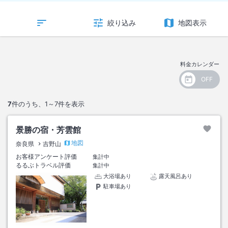
絞り込み
地図表示
料金カレンダー
7
件のうち、
1～7
件を表示
景勝の宿・芳雲館
地図
奈良県
吉野山
お客様アンケート評価
集計中
るるぶトラベル評価
集計中
大浴場あり
露天風呂あり
駐車場あり