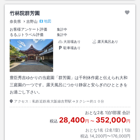
竹林院群芳園
地図
奈良県
吉野山
お客様アンケート評価
集計中
るるぶトラベル評価
集計中
大浴場あり
露天風呂あり
駐車場あり
豊臣秀吉ゆかりの当庭園「群芳園」は千利休作庭と伝えられ大和
三庭園の一つです。露天風呂につかり静寂と安らぎのひとときを
お過ごし下さい。
アクセス：
私鉄近鉄南大阪線吉野駅→タクシー約１０分
おとな
2
名
1
泊
1
部屋 合計
28,400
352,000
税込
円
〜
円
おとな1名 (
2
名1室)｜
1
泊
税込
14,200円〜176,000円