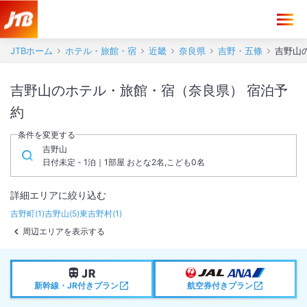
JTBホーム
ホテル・旅館・宿
近畿
奈良県
吉野・五條
吉野山
吉野山のホテル・旅館・宿（奈良県） 宿泊予
約
条件を変更する
吉野山
日付未定 - 1泊｜1部屋 おとな2名,こども0名
詳細エリアに絞り込む
吉野町
(
1
)
吉野山
(
5
)
東吉野村
(
1
)
周辺エリアを表示する
新幹線・JR付きプラン
航空券付きプラン