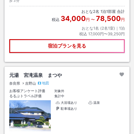
歩３分
おとな
2
名
1
泊
1
部屋 合計
34,000
78,500
税込
円
〜
円
おとな1名 (
2
名1室)｜
1
泊
税込
17,000円〜39,250円
宿泊プランを見る
元湯 宮滝温泉 まつや
地図
奈良県
吉野山
お客様アンケート評価
対象外
るるぶトラベル評価
集計中
大浴場あり
温泉
駐車場あり