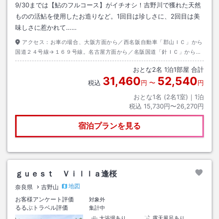
9/30までは【鮎のフルコース】がイチオシ！吉野川で獲れた天然
ものの活鮎を使用したお造りなど。1回目は珍しさに、2回目は美
味しさに惹かれて……
アクセス：
お車の場合、大阪方面から／西名阪自動車「郡山ＩＣ」から
国道２４号線→１６９号線。名古屋方面から／名阪国道「針ＩＣ」から国
道３７０号線。電車の場合は、近鉄大和上市駅からバス、タクシー約１０
おとな
2
名
1
泊
1
部屋 合計
分。
31,460
52,540
税込
円
〜
円
おとな1名 (
2
名1室)｜
1
泊
税込
15,730円〜26,270円
宿泊プランを見る
ｇｕｅｓｔ Ｖｉｌｌａ逢桜
地図
奈良県
吉野山
お客様アンケート評価
対象外
るるぶトラベル評価
集計中
大浴場あり
露天風呂あり