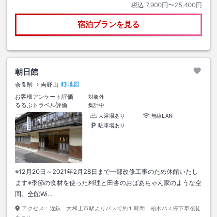
税込
7,900円〜25,400円
宿泊プランを見る
朝日館
地図
奈良県
吉野山
お客様アンケート評価
対象外
るるぶトラベル評価
集計中
大浴場あり
無線LAN
駐車場あり
※12月20日～2021年2月28日まで一部改修工事のため休館いたし
ます※季節の食材を使った料理と田舎のおばあちゃん家のような空
間。全館Wi…
アクセス：
近鉄 大和上市駅よりバスで約１時間 柏木バス停下車後徒