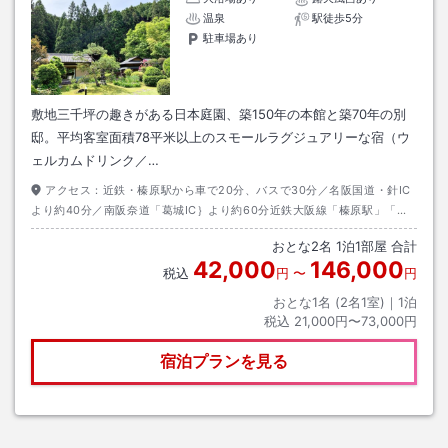
温泉
駅徒歩5分
駐車場あり
敷地三千坪の趣きがある日本庭園、築150年の本館と築70年の別
邸。平均客室面積78平米以上のスモールラグジュアリーな宿（ウ
ェルカムドリンク／…
アクセス：
近鉄・榛原駅から車で20分、バスで30分／名阪国道・針IC
より約40分／南阪奈道「葛城IC｝より約60分近鉄大阪線「榛原駅」「長
谷寺駅」もしくは近鉄吉野線「吉野神宮駅」への送迎サービスがございま
おとな
2
名
1
泊
1
部屋 合計
す。※要事前予約
42,000
146,000
税込
円
〜
円
おとな1名 (
2
名1室)｜
1
泊
税込
21,000円〜73,000円
宿泊プランを見る