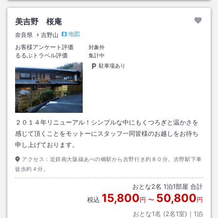
美吉野 桜庵
地図
奈良県
吉野山
お客様アンケート評価
対象外
るるぶトラベル評価
集計中
駐車場あり
２０１４年リニューアル！シンプルな中にもくつろぎと温かさを
感じて頂くことをモットーにスタッフ一同皆様のお越しをお待ち
申し上げております。
アクセス：
近鉄南大阪線あべの橋駅から吉野行き約８０分。吉野駅下車
徒歩約４分。
おとな
2
名
1
泊
1
部屋 合計
15,800
50,800
税込
円
〜
円
おとな1名 (
2
名1室)｜
1
泊