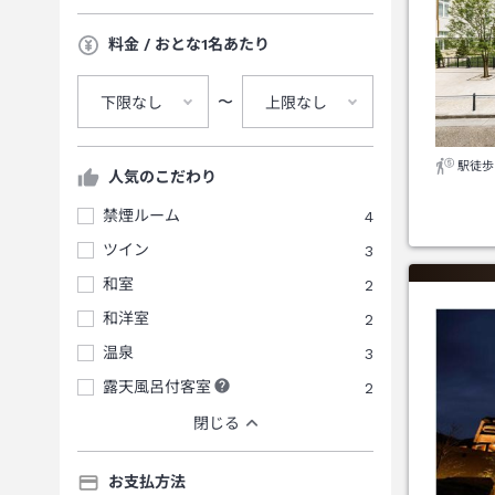
料金 / おとな1名あたり
〜
下限なし
上限なし
駅徒歩
人気のこだわり
禁煙ルーム
4
ツイン
3
和室
2
和洋室
2
温泉
3
露天風呂付客室
2
閉じる
お支払方法