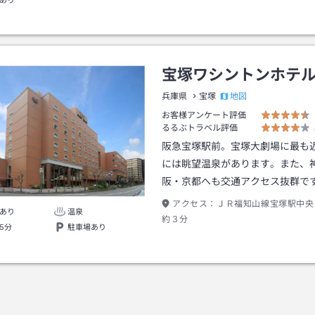
あり
宝塚ワシントンホテ
地図
兵庫県
宝塚
お客様アンケート評価
るるぶトラベル評価
阪急宝塚駅前。宝塚大劇場に最も
には眺望温泉があります。また、
阪・京都へも交通アクセス抜群で
アクセス：
ＪＲ福知山線宝塚駅中央
あり
温泉
約３分
5分
駐車場あり