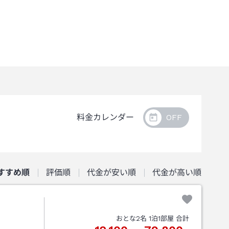
料金カレンダー
すすめ順
評価順
代金が安い順
代金が高い順
おとな
2
名
1
泊
1
部屋 合計