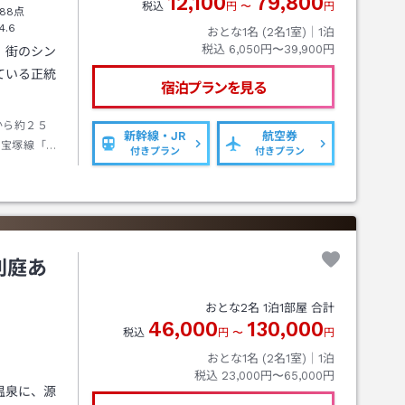
12,100
79,800
税込
円
〜
円
88点
4.6
おとな1名 (
2
名1室)｜
1
泊
税込
6,050円〜39,900円
】街のシン
ている正統
宿泊プランを見る
から約２５
新幹線・JR
航空券
急宝塚線「大
付きプラン
付きプラン
下車⇒徒歩
別庭あ
おとな
2
名
1
泊
1
部屋 合計
46,000
130,000
税込
円
〜
円
おとな1名 (
2
名1室)｜
1
泊
税込
23,000円〜65,000円
温泉に、源