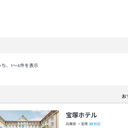
うち、
1～4
件を表示
お
宝塚ホテル
地図
兵庫県
宝塚