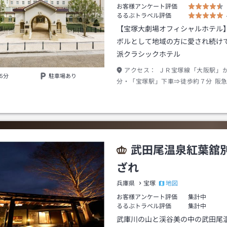
お客様アンケート評価
るるぶトラベル評価
【宝塚大劇場オフィシャルホテル
ボルとして地域の方に愛され続け
派クラシックホテル
アクセス：
ＪＲ宝塚線「大阪駅」
5分
駐車場あり
分・「宝塚駅」下車⇒徒歩約７分 阪
阪梅田駅」から約３５分・「宝塚駅」
約４分
武田尾温泉紅葉舘
ざれ
地図
兵庫県
宝塚
お客様アンケート評価
集計中
るるぶトラベル評価
集計中
武庫川の山と渓谷美の中の武田尾