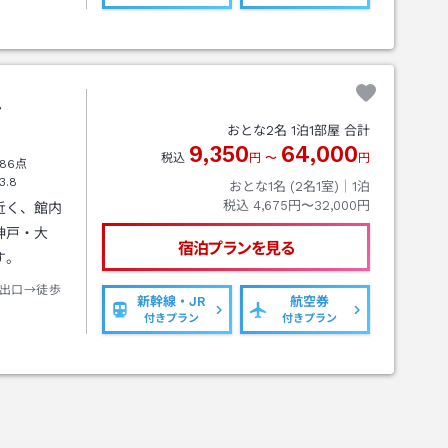
ル
おとな
2
名
1
泊
1
部屋 合計
9,350
64,000
税込
円
〜
円
86点
3.8
おとな1名 (
2
名1室)｜
1
泊
税込
4,675円〜32,000円
近く、館内
神戸・大
宿泊プランを見る
す。
出口→徒歩
新幹線・JR
航空券
付きプラン
付きプラン