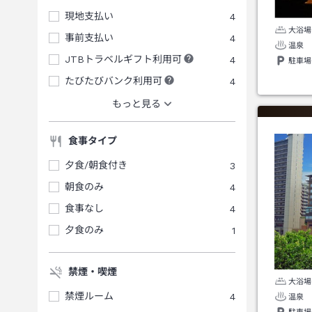
現地支払い
4
大浴場
事前支払い
4
温泉
JTBトラベルギフト利用可
4
駐車場
たびたびバンク利用可
4
もっと見る
食事タイプ
夕食/朝食付き
3
朝食のみ
4
食事なし
4
夕食のみ
1
禁煙・喫煙
大浴場
禁煙ルーム
4
温泉