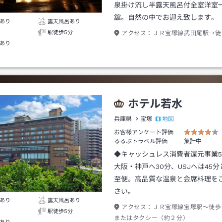
泉掛け流し半露天風呂付全室洋室
舘。自然の中でお迎え致します。
あり
露天風呂あり
駅徒歩5分
アクセス：
ＪＲ宝塚線武田尾駅→徒
あり
ホテル若水
地図
兵庫県
宝塚
お客様アンケート評価
るるぶトラベル評価
集計中
◆キャッシュレス消費者還元事業
大阪・神戸へ30分、USJへは45
至便。高品質な温泉と会席料理を
さい。
あり
露天風呂あり
アクセス：
ＪＲ宝塚線宝塚駅～徒歩
駅徒歩5分
またはタクシー（約２分）