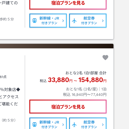
宿泊プランを見る
一戸建ての
新幹線・JR
航空券
歩約５分
付きプラン
付きプラン
おとな
2
名
1
泊
1
部屋 合計
81点
33,880
154,880
税込
円
〜
円
おとな1名 (
2
名1室)｜
1
泊
5％対象店◆
税込
16,940円〜77,440円
分とアクセス
ご堪能くだ
宿泊プランを見る
（約５分）
新幹線・JR
航空券
付きプラン
付きプラン