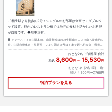
JR相生駅より徒歩約2分！シングルのお部屋は全室セミダブルベ
ッド設置。館内のレストラン椿では地元の食材を活かしたお料理
が自慢です。◆駐車場有…
アクセス：
ＪＲ山陽本線、山陽新幹線の相生駅南出口より南へ徒歩約１
分。山陽自動車道・龍野西ＩＣより国道２号線を車で西へ約５分、県道１
２１号線へ入り相生市内へ約１分、『双葉２丁目』の信号を右へ約３分。
おとな
2
名
1
泊
1
部屋 合計
8,600
15,530
税込
円
〜
円
おとな1名 (
2
名1室)｜
1
泊
税込
4,300円〜7,765円
宿泊プランを見る