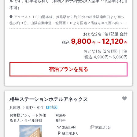
ルです。駐車場も有り（有料／御予約優先※大型車・中型車は利用
不可）
アクセス：
ＪＲ山陽本線、姫路駅から約20分の相生駅南出口より南へ
徒歩約３分。山陽自動車道・龍野西ＩＣより国道２号線を車で西へ約５
分、県道１２１号線を相生市内へ約１分、『双葉２』の信号を右へ約３
おとな
2
名
1
泊
1
部屋 合計
分。
9,800
12,120
税込
円
〜
円
おとな1名 (
2
名1室)｜
1
泊
税込
4,900円〜6,060円
宿泊プランを見る
相生ステーションホテルアネックス
地図
兵庫県
龍野・相生
お客様アンケート評価
対象外
るるぶトラベル評価
集計中
無線LAN
駅徒歩5分
駐車場あり