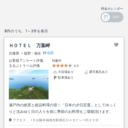
料金カレンダー
3
件のうち、
1～3
件を表示
ＨＯＴＥＬ 万葉岬
地図
兵庫県
龍野・相生
お客様アンケート評価
対象外
るるぶトラベル評価
4.3
大浴場あり
露天風呂あり
駐車場あり
瀬戸内の絶景と絶品料理の宿！「日本の夕日百選」としてゆっく
りと沈みゆく日の入りを前に季節のお料理をご堪能頂けます。
アクセス：
ＪＲ山陽本線相生駅南出口→タクシー約２０分