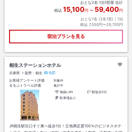
おとな
2
名
1
泊
1
部屋 合計
15,100
59,400
税込
円
〜
円
おとな1名 (
2
名1室)｜
1
泊
税込
7,550円〜29,700円
宿泊プランを見る
相生ステーションホテル
地図
兵庫県
龍野・相生
お客様アンケート評価
対象外
るるぶトラベル評価
集計中
無線LAN
駅徒歩5分
駐車場あり
JR相生駅出口すぐ東へ徒歩1分！立地満足度100％のビジネスホテ