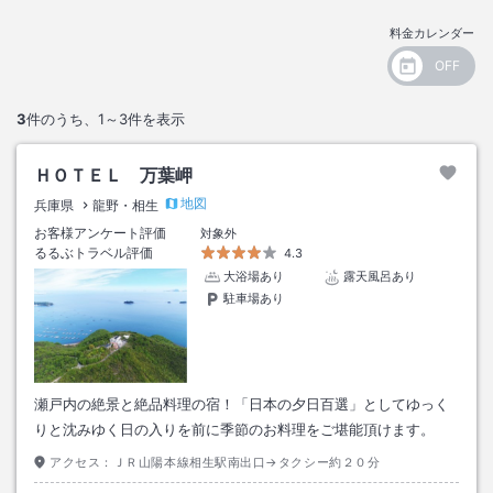
料金カレンダー
3
件のうち、
1～3
件を表示
ＨＯＴＥＬ 万葉岬
地図
兵庫県
龍野・相生
お客様アンケート評価
対象外
るるぶトラベル評価
4.3
大浴場あり
露天風呂あり
駐車場あり
瀬戸内の絶景と絶品料理の宿！「日本の夕日百選」としてゆっく
りと沈みゆく日の入りを前に季節のお料理をご堪能頂けます。
アクセス：
ＪＲ山陽本線相生駅南出口→タクシー約２０分