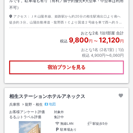
ルです。駐車場も有り（有料／御予約優先※大型車・中型車は利用
不可）
アクセス：
ＪＲ山陽本線、姫路駅から約20分の相生駅南出口より南へ
徒歩約３分。山陽自動車道・龍野西ＩＣより国道２号線を車で西へ約５
分、県道１２１号線を相生市内へ約１分、『双葉２』の信号を右へ約３
おとな
2
名
1
泊
1
部屋 合計
分。
9,800
12,120
税込
円
〜
円
おとな1名 (
2
名1室)｜
1
泊
税込
4,900円〜6,060円
宿泊プランを見る
相生ステーションホテルアネックス
地図
兵庫県
龍野・相生
お客様アンケート評価
対象外
るるぶトラベル評価
集計中
無線LAN
駅徒歩5分
駐車場あり