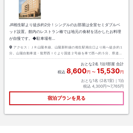
JR相生駅より徒歩約2分！シングルのお部屋は全室セミダブルベ
ッド設置。館内のレストラン椿では地元の食材を活かしたお料理
が自慢です。◆駐車場有…
アクセス：
ＪＲ山陽本線、山陽新幹線の相生駅南出口より南へ徒歩約１
分。山陽自動車道・龍野西ＩＣより国道２号線を車で西へ約５分、県道１
２１号線へ入り相生市内へ約１分、『双葉２丁目』の信号を右へ約３分。
おとな
2
名
1
泊
1
部屋 合計
8,600
15,530
税込
円
〜
円
おとな1名 (
2
名1室)｜
1
泊
税込
4,300円〜7,765円
宿泊プランを見る