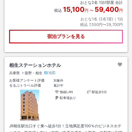
おとな
2
名
1
泊
1
部屋 合計
15,100
59,400
税込
円
〜
円
おとな1名 (
2
名1室)｜
1
泊
税込
7,550円〜29,700円
宿泊プランを見る
相生ステーションホテル
地図
兵庫県
龍野・相生
お客様アンケート評価
対象外
るるぶトラベル評価
集計中
無線LAN
駅徒歩5分
駐車場あり
JR相生駅出口すぐ東へ徒歩1分！立地満足度100％のビジネスホテ