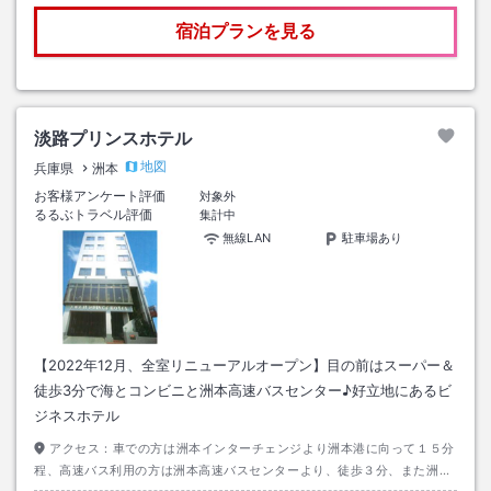
宿泊プランを見る
淡路プリンスホテル
地図
兵庫県
洲本
お客様アンケート評価
対象外
るるぶトラベル評価
集計中
無線LAN
駐車場あり
【2022年12月、全室リニューアルオープン】目の前はスーパー＆
徒歩3分で海とコンビニと洲本高速バスセンター♪好立地にあるビ
ジネスホテル
アクセス：
車での方は洲本インターチェンジより洲本港に向って１５分
程、高速バス利用の方は洲本高速バスセンターより、徒歩３分、また洲本