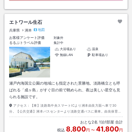
エトワール生石
地図
兵庫県
洲本
お客様アンケート評価
対象外
るるぶトラベル評価
集計中
大浴場あり
温泉
無線LAN
駐車場あり
瀬戸内海国立公園の地域にも指定された景勝地。淡路橋立とも呼
ばれる「成ヶ島」がすぐ目の前で眺められ、夜は美しい星空も見
られる施設です。
アクセス：
【車】淡路島中央スマートICより洲本由良方面へ車で30
分。【公共交通】洲本バスセンターより淡路交通バスに乗車。由良保育園
前で下車し約２ｋｍ。
おとな
2
名
1
泊
1
部屋 合計
8,800
41,800
税込
円
〜
円