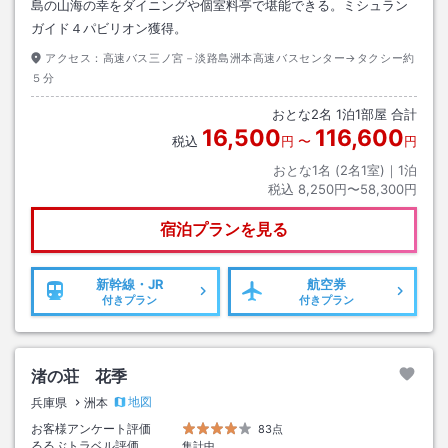
島の山海の幸をダイニングや個室料亭で堪能できる。ミシュラン
ガイド４パビリオン獲得。
アクセス：
高速バス三ノ宮－淡路島洲本高速バスセンター→タクシー約
５分
おとな
2
名
1
泊
1
部屋 合計
16,500
116,600
税込
円
〜
円
おとな1名 (
2
名1室)｜
1
泊
税込
8,250円〜58,300円
宿泊プランを見る
新幹線・JR
航空券
付きプラン
付きプラン
渚の荘 花季
地図
兵庫県
洲本
お客様アンケート評価
83点
るるぶトラベル評価
集計中