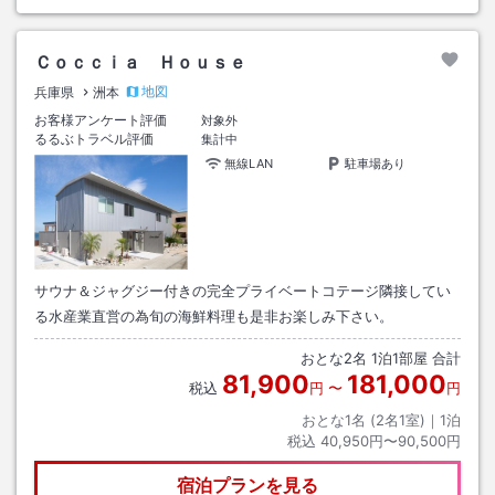
Ｃｏｃｃｉａ Ｈｏｕｓｅ
地図
兵庫県
洲本
お客様アンケート評価
対象外
るるぶトラベル評価
集計中
無線LAN
駐車場あり
サウナ＆ジャグジー付きの完全プライベートコテージ隣接してい
る水産業直営の為旬の海鮮料理も是非お楽しみ下さい。
おとな
2
名
1
泊
1
部屋 合計
81,900
181,000
税込
円
〜
円
おとな1名 (
2
名1室)｜
1
泊
税込
40,950円〜90,500円
宿泊プランを見る