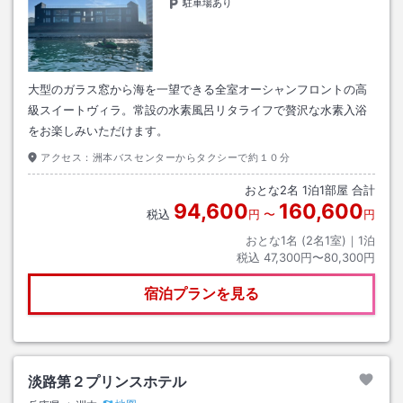
駐車場あり
大型のガラス窓から海を一望できる全室オーシャンフロントの高
級スイートヴィラ。常設の水素風呂リタライフで贅沢な水素入浴
をお楽しみいただけます。
アクセス：
洲本バスセンターからタクシーで約１０分
おとな
2
名
1
泊
1
部屋 合計
94,600
160,600
税込
円
〜
円
おとな1名 (
2
名1室)｜
1
泊
税込
47,300円〜80,300円
宿泊プランを見る
淡路第２プリンスホテル