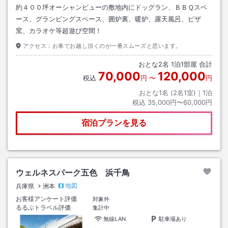
約４００坪オーシャンビューの敷地内にドッグラン、ＢＢＱスペ
ース、グランピングスペース、囲炉裏、暖炉、露天風呂、ピザ
窯、カラオケ等超遊び空間！
アクセス：
お車でお越し頂くのが一番スムーズと思います。
おとな
2
名
1
泊
1
部屋 合計
70,000
120,000
税込
円
〜
円
おとな1名 (
2
名1室)｜
1
泊
税込
35,000円〜60,000円
宿泊プランを見る
ウェルネスパーク五色 浜千鳥
地図
兵庫県
洲本
お客様アンケート評価
対象外
るるぶトラベル評価
集計中
無線LAN
駐車場あり