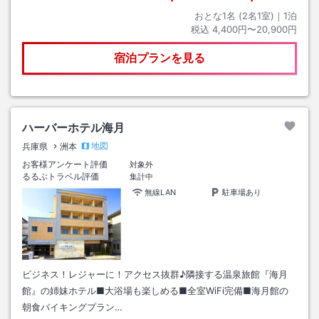
おとな1名 (
2
名1室)｜
1
泊
税込
4,400円〜20,900円
宿泊プランを見る
ハーバーホテル海月
地図
兵庫県
洲本
お客様アンケート評価
対象外
るるぶトラベル評価
集計中
無線LAN
駐車場あり
ビジネス！レジャーに！アクセス抜群♪隣接する温泉旅館『海月
館』の姉妹ホテル■大浴場も楽しめる■全室WiFi完備■海月館の
朝食バイキングプラン…