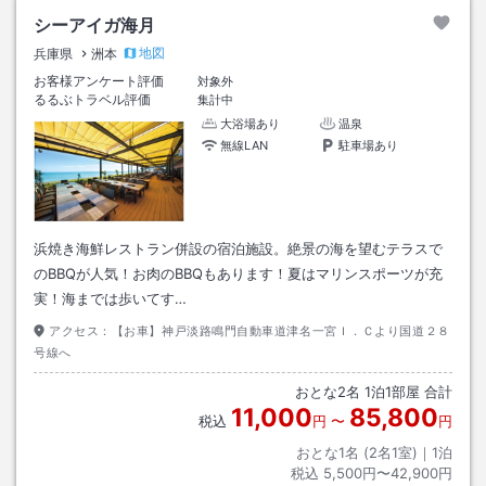
シーアイガ海月
地図
兵庫県
洲本
お客様アンケート評価
対象外
るるぶトラベル評価
集計中
大浴場あり
温泉
無線LAN
駐車場あり
浜焼き海鮮レストラン併設の宿泊施設。絶景の海を望むテラスで
のBBQが人気！お肉のBBQもあります！夏はマリンスポーツが充
実！海までは歩いてす…
アクセス：
【お車】神戸淡路鳴門自動車道津名一宮Ｉ．Ｃより国道２８
号線へ
おとな
2
名
1
泊
1
部屋 合計
11,000
85,800
税込
円
〜
円
おとな1名 (
2
名1室)｜
1
泊
税込
5,500円〜42,900円