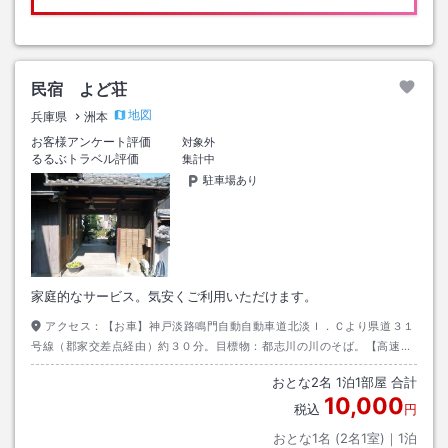
民宿 よど荘
地図
兵庫県
洲本
お客様アンケート評価
対象外
るるぶトラベル評価
集計中
駐車場あり
家庭的なサービス。気安くご利用いただけます。
アクセス：
【お車】神戸淡路鳴門自動自動車道北淡Ｉ．Ｃより県道３１
号線（郡家交差点経由）約３０分。目標物：都志川の川のそば。【高速バ
ス】津名港バスターミナルより車で約２５分。
おとな
2
名
1
泊
1
部屋 合計
10,000
税込
円
おとな1名 (
2
名1室)｜
1
泊