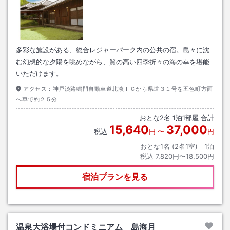
多彩な施設がある、総合レジャーパーク内の公共の宿。島々に沈
む幻想的な夕陽を眺めながら、質の高い四季折々の海の幸を堪能
いただけます。
アクセス：
神戸淡路鳴門自動車道北淡ＩＣから県道３１号を五色町方面
へ車で約２５分
おとな
2
名
1
泊
1
部屋 合計
15,640
37,000
税込
円
〜
円
おとな1名 (
2
名1室)｜
1
泊
税込
7,820円〜18,500円
宿泊プランを見る
温泉大浴場付コンドミニアム 島海月