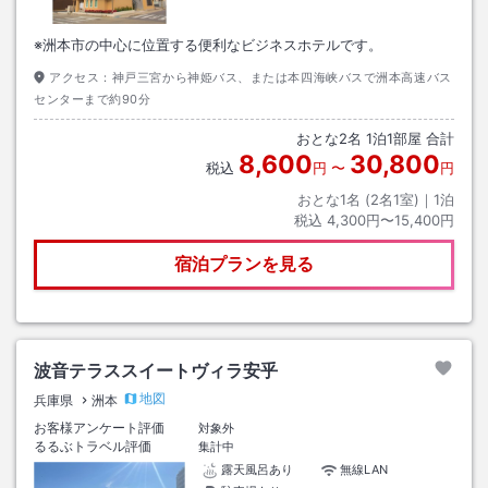
※洲本市の中心に位置する便利なビジネスホテルです。
アクセス：
神戸三宮から神姫バス、または本四海峡バスで洲本高速バス
センターまで約90分
おとな
2
名
1
泊
1
部屋 合計
8,600
30,800
税込
円
〜
円
おとな1名 (
2
名1室)｜
1
泊
税込
4,300円〜15,400円
宿泊プランを見る
波音テラススイートヴィラ安乎
地図
兵庫県
洲本
お客様アンケート評価
対象外
るるぶトラベル評価
集計中
露天風呂あり
無線LAN