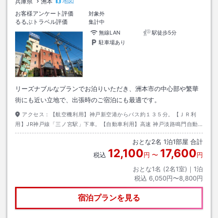
地図
兵庫県
洲本
お客様アンケート評価
対象外
るるぶトラベル評価
集計中
無線LAN
駅徒歩5分
駐車場あり
リーズナブルなプランでお泊りいただき、洲本市の中心部や繁華
街にも近い立地で、出張時のご宿泊にも最適です。
アクセス：
【航空機利用】神戸新空港からバス約１３５分。【ＪＲ利
用】JR神戸線「三ノ宮駅」下車。【自動車利用】高速 神戸淡路鳴門自動
車道を「洲本I．C」より国道２８号線へ。目標物：洲本港
おとな
2
名
1
泊
1
部屋 合計
12,100
17,600
税込
円
〜
円
おとな1名 (
2
名1室)｜
1
泊
税込
6,050円〜8,800円
宿泊プランを見る