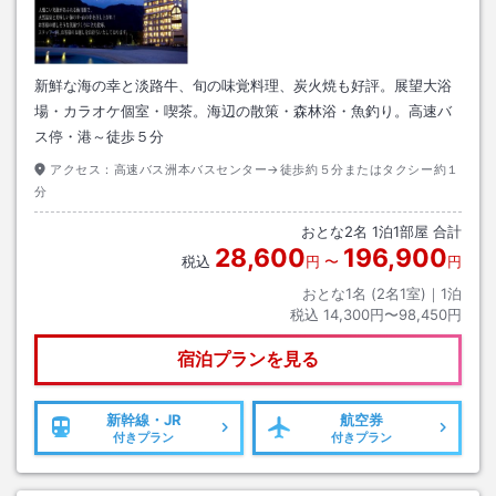
新鮮な海の幸と淡路牛、旬の味覚料理、炭火焼も好評。展望大浴
場・カラオケ個室・喫茶。海辺の散策・森林浴・魚釣り。高速バ
ス停・港～徒歩５分
アクセス：
高速バス洲本バスセンター→徒歩約５分またはタクシー約１
分
おとな
2
名
1
泊
1
部屋 合計
28,600
196,900
税込
円
〜
円
おとな1名 (
2
名1室)｜
1
泊
税込
14,300円〜98,450円
宿泊プランを見る
新幹線・JR
航空券
付きプラン
付きプラン