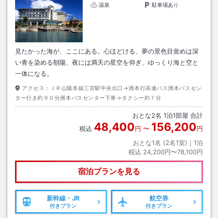
温泉
駐車場あり
見たかった海が、ここにある。心ほどける、夢の景色目覚めは深
い青を染める朝陽、夜には満天の星空を仰ぎ、ゆっくり海と空と
一体になる。
アクセス：
ＪＲ山陽本線三宮駅中央出口→洲本行高速バス洲本バスセン
ター行き約９０分洲本バスセンター下車→タクシー約７分
おとな
2
名
1
泊
1
部屋 合計
48,400
156,200
税込
円
〜
円
おとな1名 (
2
名1室)｜
1
泊
税込
24,200円〜78,100円
宿泊プランを見る
新幹線・JR
航空券
付きプラン
付きプラン