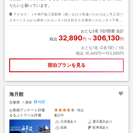
りたいと願っています。
アクセス：
ＪＲ神戸線三宮駅東（南）出口→高速バスかけはし号三宮バ
スターミナルから洲本バスセンター行き約８０分洲本バスセンター下車→
徒歩約３０分またはタクシー約５分
おとな
2
名
1
泊
1
部屋 合計
32,890
306,130
税込
円
〜
円
おとな1名 (
2
名1室)｜
1
泊
税込
16,445円〜153,065円
宿泊プランを見る
海月館
地図
兵庫県
洲本
お客様アンケート評価
78点
るるぶトラベル評価
集計中
大浴場あり
露天風呂あり
温泉
駐車場あり