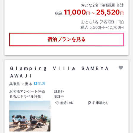
パールラインご利用の方は着岸港より徒歩ですぐです。なお、フロント
おとな
2
名
1
泊
1
部屋 合計
（2階）までは階段しかございません。ご了承下さいませ。
11,000
25,520
税込
円
〜
円
おとな1名 (
2
名1室)｜
1
泊
税込
5,500円〜12,760円
宿泊プランを見る
Ｇｌａｍｐｉｎｇ Ｖｉｌｌａ ＳＡＭＥＹＡ
ＡＷＡＪＩ
地図
兵庫県
洲本
お客様アンケート評価
対象外
るるぶトラベル評価
集計中
無線LAN
駐車場あり