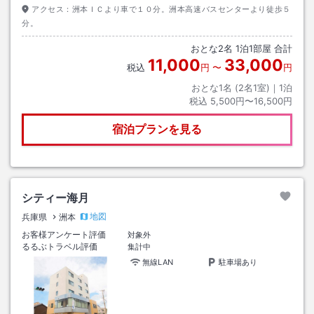
アクセス：
洲本ＩＣより車で１０分。洲本高速バスセンターより徒歩５
分。
おとな
2
名
1
泊
1
部屋 合計
11,000
33,000
税込
円
〜
円
おとな1名 (
2
名1室)｜
1
泊
税込
5,500円〜16,500円
宿泊プランを見る
シティー海月
地図
兵庫県
洲本
お客様アンケート評価
対象外
るるぶトラベル評価
集計中
無線LAN
駐車場あり