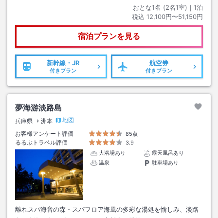
おとな1名 (
2
名1室)｜
1
泊
税込
12,100円〜51,150円
宿泊プランを見る
新幹線・JR
航空券
付きプラン
付きプラン
夢海游淡路島
地図
兵庫県
洲本
お客様アンケート評価
85点
るるぶトラベル評価
3.9
大浴場あり
露天風呂あり
温泉
駐車場あり
離れスパ海音の森・スパフロア海風の多彩な湯処を愉しみ、淡路