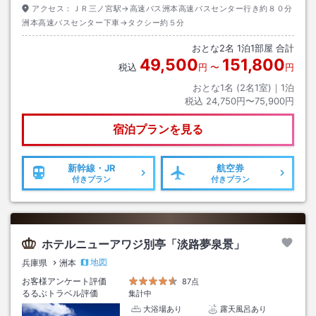
アクセス：
ＪＲ三ノ宮駅→高速バス洲本高速バスセンター行き約８０分
洲本高速バスセンター下車→タクシー約５分
おとな
2
名
1
泊
1
部屋 合計
49,500
151,800
税込
円
〜
円
おとな1名 (
2
名1室)｜
1
泊
税込
24,750円〜75,900円
宿泊プランを見る
新幹線・JR
航空券
付きプラン
付きプラン
ホテルニューアワジ別亭「淡路夢泉景」
地図
兵庫県
洲本
お客様アンケート評価
87点
るるぶトラベル評価
集計中
大浴場あり
露天風呂あり