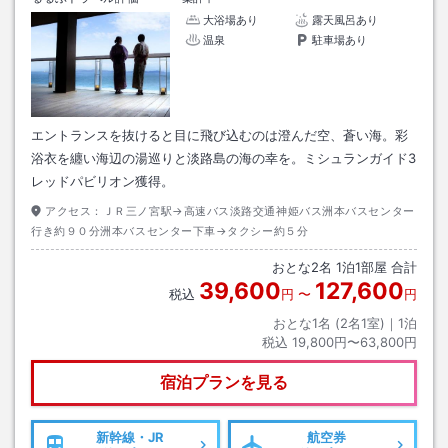
大浴場あり
露天風呂あり
温泉
駐車場あり
エントランスを抜けると目に飛び込むのは澄んだ空、蒼い海。彩
浴衣を纏い海辺の湯巡りと淡路島の海の幸を。ミシュランガイド3
レッドパビリオン獲得。
アクセス：
ＪＲ三ノ宮駅→高速バス淡路交通神姫バス洲本バスセンター
行き約９０分洲本バスセンター下車→タクシー約５分
おとな
2
名
1
泊
1
部屋 合計
39,600
127,600
税込
円
〜
円
おとな1名 (
2
名1室)｜
1
泊
税込
19,800円〜63,800円
宿泊プランを見る
新幹線・JR
航空券