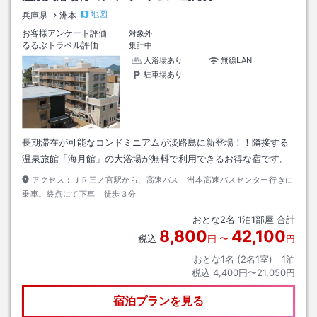
地図
兵庫県
洲本
お客様アンケート評価
対象外
るるぶトラベル評価
集計中
大浴場あり
無線LAN
駐車場あり
長期滞在が可能なコンドミニアムが淡路島に新登場！！隣接する
温泉旅館「海月館」の大浴場が無料で利用できるお得な宿です。
アクセス：
ＪＲ三ノ宮駅から、高速バス 洲本高速バスセンター行きに
乗車。終点にて下車 徒歩３分
おとな
2
名
1
泊
1
部屋 合計
8,800
42,100
税込
円
〜
円
おとな1名 (
2
名1室)｜
1
泊
税込
4,400円〜21,050円
宿泊プランを見る