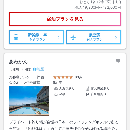
おとな1名 (
2
名1室)｜
1
泊
税込
19,800円〜132,000円
宿泊プランを見る
新幹線・JR
航空券
付きプラン
付きプラン
あわかん
地図
兵庫県
洲本
お客様アンケート評価
96点
るるぶトラベル評価
集計中
大浴場あり
露天風呂あり
温泉
駐車場あり
プライベート釣り場が自慢の日本一のフィッシングホテルである
当館は、「釣り体験」を通してご家族様の心が結ばれる場所であ