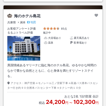
海のホテル島花
地図
兵庫県
洲本
お客様アンケート評価
85点
るるぶトラベル評価
集計中
大浴場あり
露天風呂あり
温泉
駐車場あり
異国情緒あるマリーナに臨む海のホテル島花。ゆるやかな時間の
なかで豊かな自然とともに、心と身体を満たすリゾートステイ
を。
アクセス：
神戸空港→モノレール三ノ宮駅下車→高速バス洲本バスセン
ター行き約９０分洲本バスセンター下車→タクシー約１０分
おとな
2
名
1
泊
1
部屋 合計
24,200
102,300
税込
円
〜
円