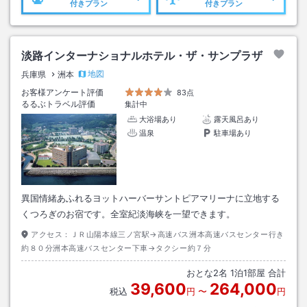
付きプラン
付きプラン
淡路インターナショナルホテル・ザ・サンプラザ
地図
兵庫県
洲本
お客様アンケート評価
83点
るるぶトラベル評価
集計中
大浴場あり
露天風呂あり
温泉
駐車場あり
異国情緒あふれるヨットハーバーサントピアマリーナに立地する
くつろぎのお宿です。全室紀淡海峡を一望できます。
アクセス：
ＪＲ山陽本線三ノ宮駅→高速バス洲本高速バスセンター行き
約８０分洲本高速バスセンター下車→タクシー約７分
おとな
2
名
1
泊
1
部屋 合計
39,600
264,000
税込
円
〜
円