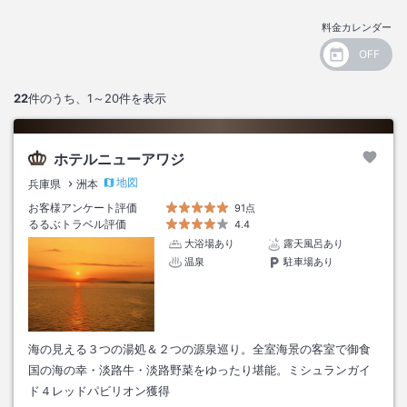
料金カレンダー
22
件のうち、
1～20
件を表示
ホテルニューアワジ
地図
兵庫県
洲本
お客様アンケート評価
91点
るるぶトラベル評価
4.4
大浴場あり
露天風呂あり
温泉
駐車場あり
海の見える３つの湯処＆２つの源泉巡り。全室海景の客室で御食
国の海の幸・淡路牛・淡路野菜をゆったり堪能。ミシュランガイ
ド４レッドパビリオン獲得