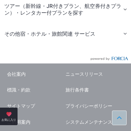
ツアー（新幹線・JR付きプラン、航空券付きプラ
ン）・レンタカー付プランを探す
その他宿・ホテル・旅館関連 サービス
国内旅行・国内ツアー
JR・新幹線付きツアー
航空券付きツアー
会社案内
ニュースリリース
現地観光・レジャーチケット
標識・約款
旅行条件書
国内観光ガイド
旅行・観光情報
サイトマップ
プライバシーポリシー
ペー
お気に入り
ご利用案内
システムメンテナンス