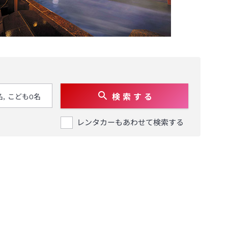
検 索 す る
レンタカーもあわせて検索する