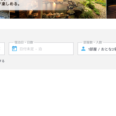
宿泊日・日数
部屋数・人数
する