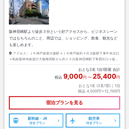
阪神尼崎駅より徒歩３分という好アクセスから、ビジネスシーン
ではもちろんのこと、周辺では、ショッピング、飲食、観光など
も楽しめます。
アクセス：
ＪＲ神戸線新大阪駅→ＪＲ神戸線約４分大阪駅下車中央出口
→私鉄阪神本線急行大阪梅田駅から約１０分阪神尼崎駅下車西出口→徒歩
約３分
おとな
2
名
1
泊
1
部屋 合計
9,000
25,400
税込
円
〜
円
おとな1名 (
2
名1室)｜
1
泊
税込
4,500円〜12,700円
宿泊プランを見る
新幹線・JR
航空券
付きプラン
付きプラン