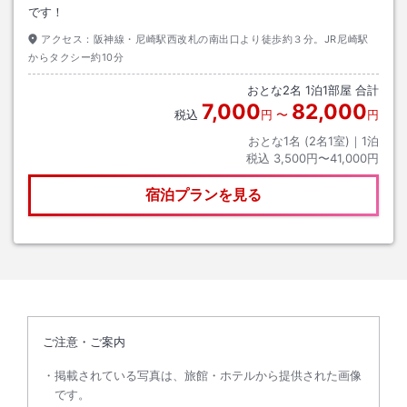
です！
アクセス：
阪神線・尼崎駅西改札の南出口より徒歩約３分。JR尼崎駅
からタクシー約10分
おとな
2
名
1
泊
1
部屋 合計
7,000
82,000
税込
円
〜
円
おとな1名 (
2
名1室)｜
1
泊
税込
3,500円〜41,000円
宿泊プランを見る
ご注意・ご案内
掲載されている写真は、旅館・ホテルから提供された画像
です。