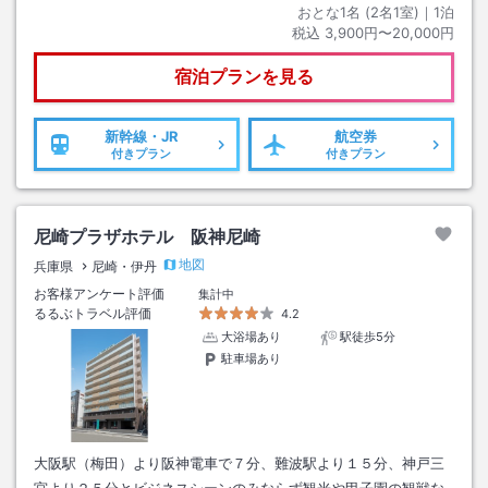
おとな1名 (
2
名1室)｜
1
泊
税込
3,900円〜20,000円
宿泊プランを見る
新幹線・JR
航空券
付きプラン
付きプラン
尼崎プラザホテル 阪神尼崎
地図
兵庫県
尼崎・伊丹
お客様アンケート評価
集計中
るるぶトラベル評価
4.2
大浴場あり
駅徒歩5分
駐車場あり
大阪駅（梅田）より阪神電車で７分、難波駅より１５分、神戸三
宮より２５分とビジネスシーンのみならず観光や甲子園の観戦な