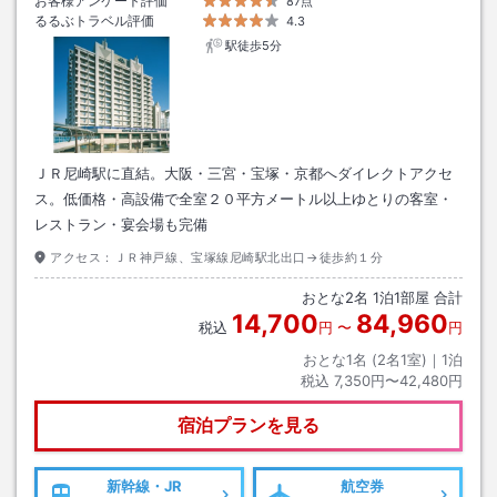
お客様アンケート評価
87点
るるぶトラベル評価
4.3
駅徒歩5分
ＪＲ尼崎駅に直結。大阪・三宮・宝塚・京都へダイレクトアクセ
ス。低価格・高設備で全室２０平方メートル以上ゆとりの客室・
レストラン・宴会場も完備
アクセス：
ＪＲ神戸線、宝塚線尼崎駅北出口→徒歩約１分
おとな
2
名
1
泊
1
部屋 合計
14,700
84,960
税込
円
〜
円
おとな1名 (
2
名1室)｜
1
泊
税込
7,350円〜42,480円
宿泊プランを見る
新幹線・JR
航空券