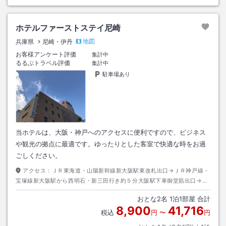
ホテルファーストステイ尼崎
地図
兵庫県
尼崎・伊丹
お客様アンケート評価
集計中
るるぶトラベル評価
集計中
駐車場あり
当ホテルは、大阪・神戸へのアクセスに便利ですので、ビジネス
や観光の拠点に最適です。ゆったりとした客室で快適な時をお過
ごしください。
アクセス：
ＪＲ東海道・山陽新幹線新大阪駅東改札出口→ＪＲ神戸線・
宝塚線新大阪駅から西明石・新三田行き約５分大阪駅下車御堂筋出口→私
鉄阪神本線梅田駅から神戸・姫路方面行き約１０分尼崎駅下車西出口→徒
おとな
2
名
1
泊
1
部屋 合計
歩約８分
8,900
41,716
税込
円
〜
円