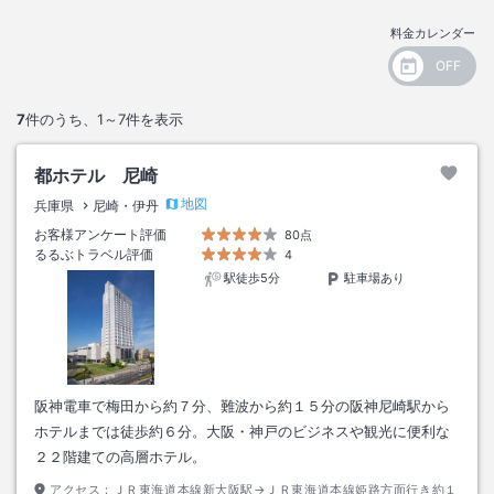
料金カレンダー
7
件のうち、
1～7
件を表示
都ホテル 尼崎
地図
兵庫県
尼崎・伊丹
お客様アンケート評価
80点
るるぶトラベル評価
4
駅徒歩5分
駐車場あり
阪神電車で梅田から約７分、難波から約１５分の阪神尼崎駅から
ホテルまでは徒歩約６分。大阪・神戸のビジネスや観光に便利な
２２階建ての高層ホテル。
アクセス：
ＪＲ東海道本線新大阪駅→ＪＲ東海道本線姫路方面行き約１