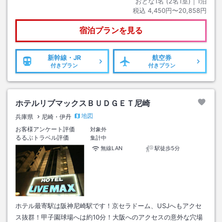
おとな1名 (
2
名1室)｜
1
泊
税込
4,450円〜20,858円
宿泊プランを見る
新幹線・JR
航空券
付きプラン
付きプラン
ホテルリブマックスＢＵＤＧＥＴ尼崎
地図
兵庫県
尼崎・伊丹
お客様アンケート評価
対象外
るるぶトラベル評価
集計中
無線LAN
駅徒歩5分
ホテル最寄駅は阪神尼崎駅です！京セラドーム、USJへもアクセ
ス抜群！甲子園球場へは約10分！大阪へのアクセスの意外な穴場