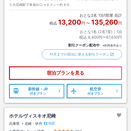
５分尼崎駅下車南出口→タクシー約８分
おとな
2
名
1
泊
1
部屋 合計
13,200
135,260
税込
円
〜
円
おとな1名 (
2
名1室)｜
1
泊
税込
6,600円〜67,630円
割引クーポン配布中
※利用条件あり
11月までの宿泊に使える割引クーポン
宿泊プランを見る
新幹線・JR
航空券
付きプラン
付きプラン
ホテルヴィスキオ尼崎
地図
兵庫県
尼崎・伊丹