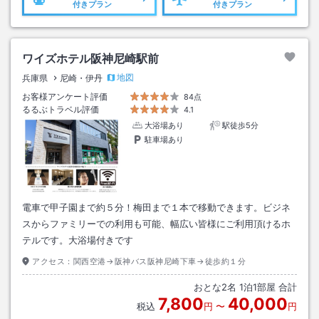
付きプラン
付きプラン
ワイズホテル阪神尼崎駅前
地図
兵庫県
尼崎・伊丹
お客様アンケート評価
84点
るるぶトラベル評価
4.1
大浴場あり
駅徒歩5分
駐車場あり
電車で甲子園まで約５分！梅田まで１本で移動できます。ビジネ
スからファミリーでの利用も可能、幅広い皆様にご利用頂けるホ
テルです。大浴場付きです
アクセス：
関西空港→阪神バス阪神尼崎下車→徒歩約１分
おとな
2
名
1
泊
1
部屋 合計
7,800
40,000
税込
円
〜
円