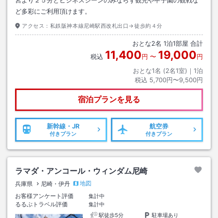
ど多彩にご利用頂けます。
アクセス：
私鉄阪神本線尼崎駅西改札出口→徒歩約４分
おとな
2
名
1
泊
1
部屋 合計
11,400
19,000
税込
円
〜
円
おとな1名 (
2
名1室)｜
1
泊
税込
5,700円〜9,500円
宿泊プランを見る
新幹線・JR
航空券
付きプラン
付きプラン
ラマダ・アンコール・ウィンダム尼崎
地図
兵庫県
尼崎・伊丹
お客様アンケート評価
集計中
るるぶトラベル評価
集計中
駅徒歩5分
駐車場あり