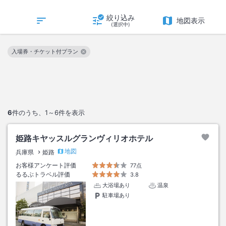
絞り込み
地図表示
(選択中)
入場券・チケット付プラン
この絞り込み条件を解除
6
件のうち、
1～6
件を表示
姫路キヤッスルグランヴィリオホテル
地図
兵庫県
姫路
お客様アンケート評価
77点
るるぶトラベル評価
3.8
大浴場あり
温泉
駐車場あり