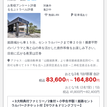
お客様アンケート評価
対象外
るるぶトラベル評価
集計中
無線LAN
駐車場あり
姫路城から車１５分。セントラルパークまで車２０分！播磨平野
のパノラマと海と山の幸を活かした創作和食をお楽しみ下さい。
目前に広がる夜景は圧巻
アクセス：
山陽自動車道「山陽姫路東」より播但連絡道路花田ICへ 花
田ICを降りて３９７号を北へ上原田交差点を左折～二本松交差点を右折～
西中島南交差点を左折～軍人橋北交差点を右折～北へ約１０分（山道）
おとな
2
名
1
泊
1
部屋 合計
83,600
164,800
税込
円
〜
円
おとな1名 (
2
名1室)｜
1
泊
税込
41,800円〜82,400円
＜3大特典付ファミリー／2食付＞小学生半額！姫路セント
ラルパークチケット付【サウナ＆ドリンクフリー】