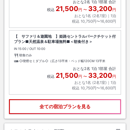
おとな
2
名
1
泊
1
部屋 合計
21,500
33,200
税込
円
〜
円
おとな1名 (
2
名1室)｜
1
泊
税込
10,750円〜16,600円
【 サファリ＆遊園地 】姫路セントラルパークチケット付
プラン■天然温泉＆駐車場無料■＜朝食付き＞
IN
チェックイン
15:00
/ OUT
チェックアウト
10:00
朝食のみ
◇喫煙セミダブル◇（広さ13平米・ベッド幅120CM
13平米
おとな
2
名
1
泊
1
部屋 合計
21,500
33,200
税込
円
〜
円
おとな1名 (
2
名1室)｜
1
泊
税込
10,750円〜16,600円
全ての宿泊プランを見る