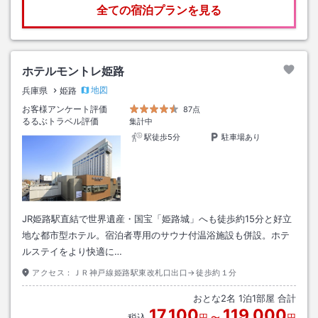
全ての宿泊プランを見る
ホテルモントレ姫路
地図
兵庫県
姫路
お客様アンケート評価
87点
るるぶトラベル評価
集計中
駅徒歩5分
駐車場あり
JR姫路駅直結で世界遺産・国宝「姫路城」へも徒歩約15分と好立
地な都市型ホテル。宿泊者専用のサウナ付温浴施設も併設。ホテ
ルステイをより快適に…
アクセス：
ＪＲ神戸線姫路駅東改札口出口→徒歩約１分
おとな
2
名
1
泊
1
部屋 合計
17,100
119,000
税込
円
〜
円