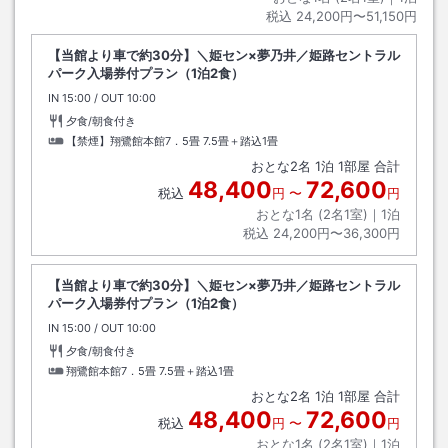
税込
24,200円〜51,150円
【当館より車で約30分】＼姫セン×夢乃井／姫路セントラル
パーク入場券付プラン（1泊2食）
IN
チェックイン
15:00
/ OUT
チェックアウト
10:00
夕食/朝食付き
【禁煙】翔鷺館本館7．5畳
7.5畳＋踏込1畳
おとな
2
名
1
泊
1
部屋 合計
48,400
72,600
税込
円
〜
円
おとな1名 (
2
名1室)｜
1
泊
税込
24,200円〜36,300円
【当館より車で約30分】＼姫セン×夢乃井／姫路セントラル
パーク入場券付プラン（1泊2食）
IN
チェックイン
15:00
/ OUT
チェックアウト
10:00
夕食/朝食付き
翔鷺館本館7．5畳
7.5畳＋踏込1畳
おとな
2
名
1
泊
1
部屋 合計
48,400
72,600
税込
円
〜
円
おとな1名 (
2
名1室)｜
1
泊