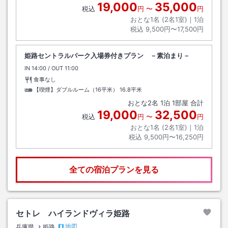
19,000
35,000
税込
円
〜
円
おとな1名 (
2
名1室)｜
1
泊
税込
9,500円〜17,500円
姫路セントラルパーク入場券付きプラン －素泊まり－
IN
チェックイン
14:00
/ OUT
チェックアウト
11:00
食事なし
【喫煙】ダブルルーム（16平米）
16.8平米
おとな
2
名
1
泊
1
部屋 合計
19,000
32,500
税込
円
〜
円
おとな1名 (
2
名1室)｜
1
泊
税込
9,500円〜16,250円
全ての宿泊プランを見る
セトレ ハイランドヴィラ姫路
地図
兵庫県
姫路