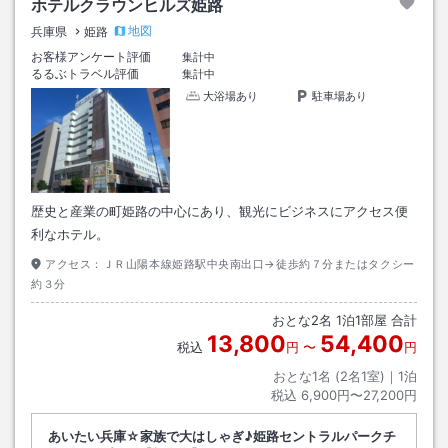
ホテルクラウンヒルズ姫路
地図
兵庫県
姫路
お客様アンケート評価
集計中
るるぶトラベル評価
集計中
大浴場あり
駐車場あり
歴史と産業の町姫路の中心にあり、観光にビジネスにアクセス便
利なホテル。
アクセス：
ＪＲ山陽本線姫路駅中央南出口→徒歩約７分またはタクシー
約３分
おとな
2
名
1
泊
1
部屋 合計
13,800
54,400
税込
円
〜
円
おとな1名 (
2
名1室)｜
1
泊
税込
6,900円〜27,200円
あいたい兵庫☆家族で大はしゃぎ♪姫路セントラルパークチ