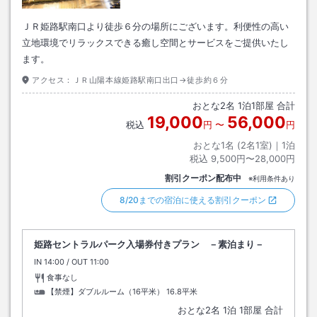
ＪＲ姫路駅南口より徒歩６分の場所にございます。利便性の高い
立地環境でリラックスできる癒し空間とサービスをご提供いたし
ます。
アクセス：
ＪＲ山陽本線姫路駅南口出口→徒歩約６分
おとな
2
名
1
泊
1
部屋 合計
19,000
56,000
税込
円
〜
円
おとな1名 (
2
名1室)｜
1
泊
税込
9,500円〜28,000円
割引クーポン配布中
※利用条件あり
8/20までの宿泊に使える割引クーポン
姫路セントラルパーク入場券付きプラン －素泊まり－
IN
チェックイン
14:00
/ OUT
チェックアウト
11:00
食事なし
【禁煙】ダブルルーム（16平米）
16.8平米
おとな
2
名
1
泊
1
部屋 合計