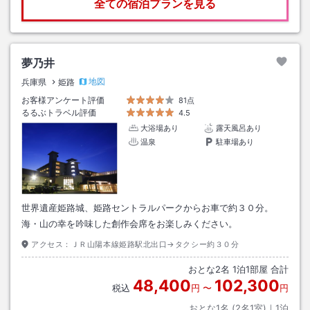
全ての宿泊プランを見る
夢乃井
地図
兵庫県
姫路
お客様アンケート評価
81点
るるぶトラベル評価
4.5
大浴場あり
露天風呂あり
温泉
駐車場あり
世界遺産姫路城、姫路セントラルパークからお車で約３０分。
海・山の幸を吟味した創作会席をお楽しみください。
アクセス：
ＪＲ山陽本線姫路駅北出口→タクシー約３０分
おとな
2
名
1
泊
1
部屋 合計
48,400
102,300
税込
円
〜
円
おとな1名 (
2
名1室)｜
1
泊