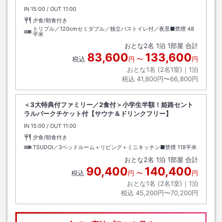
IN
チェックイン
15:00
/ OUT
チェックアウト
11:00
夕食/朝食付き
トリプル／120cmセミダブル／独立バストイレ付／夜景■禁煙
48
平米
おとな
2
名
1
泊
1
部屋 合計
83,600
133,600
税込
円
〜
円
おとな1名 (
2
名1室)｜
1
泊
税込
41,800円〜66,800円
＜3大特典付ファミリー／2食付＞小学生半額！姫路セント
ラルパークチケット付【サウナ＆ドリンクフリー】
IN
チェックイン
15:00
/ OUT
チェックアウト
11:00
夕食/朝食付き
TSUDOI／3ベッドルーム＋リビング＋ミニキッチン■禁煙
118平米
おとな
2
名
1
泊
1
部屋 合計
90,400
140,400
税込
円
〜
円
おとな1名 (
2
名1室)｜
1
泊
税込
45,200円〜70,200円