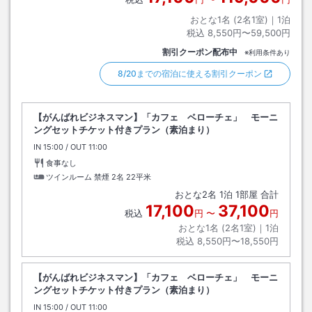
おとな1名 (
2
名1室)｜
1
泊
税込
8,550円〜59,500円
割引クーポン配布中
※利用条件あり
8/20までの宿泊に使える割引クーポン
【がんばれビジネスマン】「カフェ ベローチェ」 モーニ
ングセットチケット付きプラン（素泊まり）
IN
チェックイン
15:00
/ OUT
チェックアウト
11:00
食事なし
ツインルーム 禁煙 2名
22平米
おとな
2
名
1
泊
1
部屋 合計
17,100
37,100
税込
円
〜
円
おとな1名 (
2
名1室)｜
1
泊
税込
8,550円〜18,550円
【がんばれビジネスマン】「カフェ ベローチェ」 モーニ
ングセットチケット付きプラン（素泊まり）
IN
チェックイン
15:00
/ OUT
チェックアウト
11:00