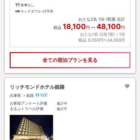
食事なし
キングダブル
22平米
おとな
2
名
1
泊
1
部屋 合計
18,100
48,100
税込
円
〜
円
おとな1名 (
2
名1室)｜
1
泊
税込
9,050円〜24,050円
全ての宿泊プランを見る
リッチモンドホテル姫路
地図
兵庫県
姫路
お客様アンケート評価
集計中
るるぶトラベル評価
集計中