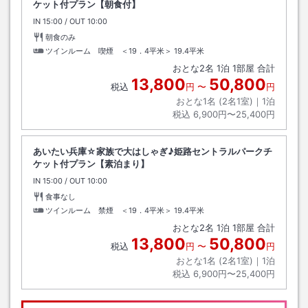
ケット付プラン【朝食付】
IN
チェックイン
15:00
/ OUT
チェックアウト
10:00
朝食のみ
ツインルーム 喫煙 ＜19．4平米＞
19.4平米
おとな
2
名
1
泊
1
部屋 合計
13,800
50,800
税込
円
〜
円
おとな1名 (
2
名1室)｜
1
泊
税込
6,900円〜25,400円
あいたい兵庫☆家族で大はしゃぎ♪姫路セントラルパークチ
ケット付プラン【素泊まり】
IN
チェックイン
15:00
/ OUT
チェックアウト
10:00
食事なし
ツインルーム 禁煙 ＜19．4平米＞
19.4平米
おとな
2
名
1
泊
1
部屋 合計
13,800
50,800
税込
円
〜
円
おとな1名 (
2
名1室)｜
1
泊
税込
6,900円〜25,400円