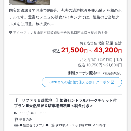
国宝姫路城までお車で約9分。充実の温浴施設を兼ね備えた和のホ
テルです。豊富なメニュの朝食バイキングでは、姫路のご当地グ
ルメをご用意。旅の疲れ…
アクセス：
ＪＲ山陽本線姫路駅中央改札口南出口→徒歩約７分
おとな
2
名
1
泊
1
部屋 合計
21,500
43,200
税込
円
〜
円
おとな1名 (
2
名1室)｜
1
泊
税込
10,750円〜21,600円
割引クーポン配布中
※利用条件あり
8/20までの宿泊に使える割引クーポン
【 サファリ＆遊園地 】姫路セントラルパークチケット付
プラン■天然温泉＆駐車場無料■＜朝食付き＞
IN
チェックイン
15:00
/ OUT
チェックアウト
10:00
朝食のみ
◆禁煙セミダブル◆（広さ13平米・ベッド幅120CM
13平米