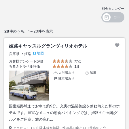
料金カレンダー
28
件のうち、
1～20
件を表示
姫路キヤッスルグランヴィリオホテル
地図
兵庫県
姫路
お客様アンケート評価
77点
るるぶトラベル評価
3.8
大浴場あり
温泉
駐車場あり
国宝姫路城までお車で約9分。充実の温浴施設を兼ね備えた和のホ
テルです。豊富なメニュの朝食バイキングでは、姫路のご当地グ
ルメをご用意。旅の疲れ…
アクセス：
ＪＲ山陽本線姫路駅中央改札口南出口→徒歩約７分