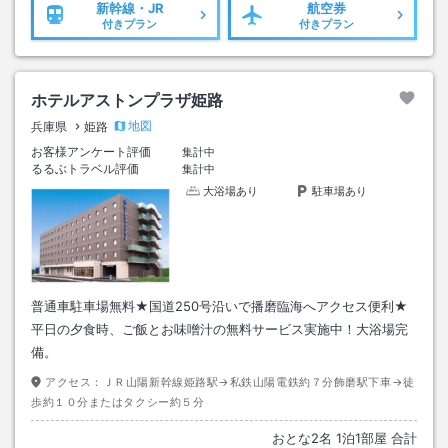
新幹線・JR
航空券
付きプラン
付きプラン
ホテルアストンプラザ姫路
地図
兵庫県
姫路
お客様アンケート評価
集計中
るるぶトラベル評価
集計中
大浴場あり
駐車場あり
普通車駐車場無料★国道250号沿いで播磨臨海へアクセス便利★
平日の夕食時、ご飯とお味噌汁の無料サービス実施中！大浴場完
備。
アクセス：
ＪＲ山陽新幹線姫路駅→私鉄山陽電鉄約７分飾磨駅下車→徒
歩約１０分またはタクシー約５分
おとな
2
名
1
泊
1
部屋 合計