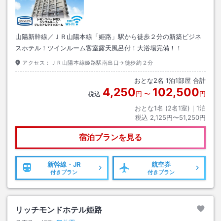
山陽新幹線／ＪＲ山陽本線「姫路」駅から徒歩２分の新築ビジネ
スホテル！ツインルーム客室露天風呂付！大浴場完備！！
アクセス：
ＪＲ山陽本線姫路駅南出口→徒歩約２分
おとな
2
名
1
泊
1
部屋 合計
4,250
102,500
税込
円
〜
円
おとな1名 (
2
名1室)｜
1
泊
税込
2,125円〜51,250円
宿泊プランを見る
新幹線・JR
航空券
付きプラン
付きプラン
リッチモンドホテル姫路