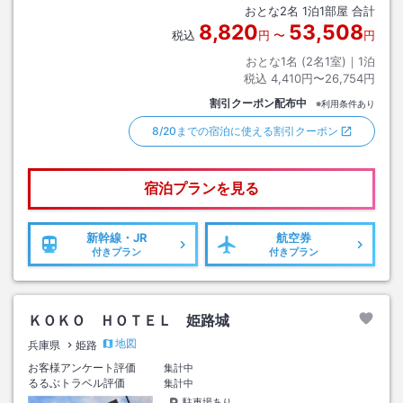
おとな
2
名
1
泊
1
部屋 合計
8,820
53,508
税込
円
〜
円
おとな1名 (
2
名1室)｜
1
泊
税込
4,410円〜26,754円
割引クーポン配布中
※利用条件あり
8/20までの宿泊に使える割引クーポン
宿泊プランを見る
新幹線・JR
航空券
付きプラン
付きプラン
ＫＯＫＯ ＨＯＴＥＬ 姫路城
地図
兵庫県
姫路
お客様アンケート評価
集計中
るるぶトラベル評価
集計中
駐車場あり