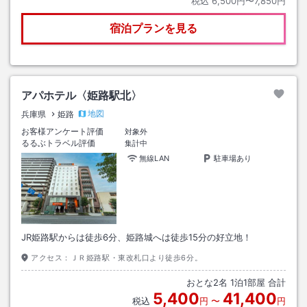
税込
6,500円〜7,850円
宿泊プランを見る
アパホテル〈姫路駅北〉
地図
兵庫県
姫路
お客様アンケート評価
対象外
るるぶトラベル評価
集計中
無線LAN
駐車場あり
JR姫路駅からは徒歩6分、姫路城へは徒歩15分の好立地！
アクセス：
ＪＲ姫路駅・東改札口より徒歩6分。
おとな
2
名
1
泊
1
部屋 合計
5,400
41,400
税込
円
〜
円