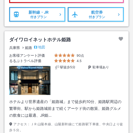
新幹線・JR
航空券
付きプラン
付きプラン
ダイワロイネットホテル姫路
地図
兵庫県
姫路
お客様アンケート評価
90点
るるぶトラベル評価
4.5
駅徒歩5分
駐車場あり
ホテルより世界遺産の「姫路城」まで徒歩約10分、姫路駅周辺の
繁華街、駅から姫路城前まで続くアーケド街の散策、姫路グルメ
の飲食には最適、JR姫…
アクセス：
ＪＲ山陽本線、山陽新幹線にて姫路駅下車後、中央口より徒
歩５分。