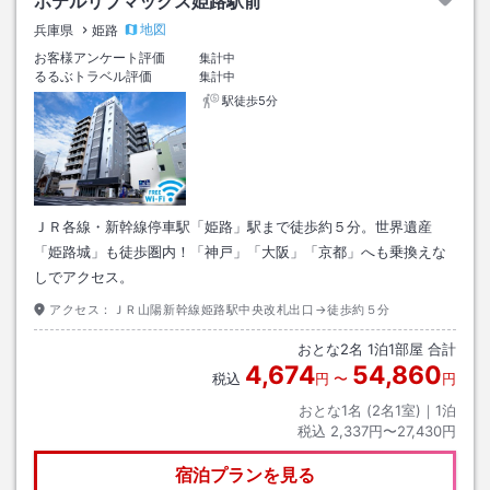
ホテルリブマックス姫路駅前
地図
兵庫県
姫路
お客様アンケート評価
集計中
るるぶトラベル評価
集計中
駅徒歩5分
ＪＲ各線・新幹線停車駅「姫路」駅まで徒歩約５分。世界遺産
「姫路城」も徒歩圏内！「神戸」「大阪」「京都」へも乗換えな
しでアクセス。
アクセス：
ＪＲ山陽新幹線姫路駅中央改札出口→徒歩約５分
おとな
2
名
1
泊
1
部屋 合計
4,674
54,860
税込
円
〜
円
おとな1名 (
2
名1室)｜
1
泊
税込
2,337円〜27,430円
宿泊プランを見る