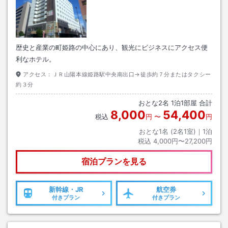
歴史と産業の町姫路の中心にあり、観光にビジネスにアクセス便
利なホテル。
アクセス：
ＪＲ山陽本線姫路駅中央南出口→徒歩約７分またはタクシー
約３分
おとな
2
名
1
泊
1
部屋 合計
8,000
54,400
税込
円
〜
円
おとな1名 (
2
名1室)｜
1
泊
税込
4,000円〜27,200円
宿泊プランを見る
新幹線・JR
航空券
付きプラン
付きプラン