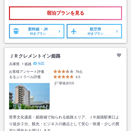
宿泊プランを見る
新幹線・JR
航空券
付きプラン
付きプラン
ＪＲクレメントイン姫路
地図
兵庫県
姫路
お客様アンケート評価
79点
るるぶトラベル評価
4.5
駅徒歩5分
世界文化遺産・姫路城で知られる姫路エリア、ＪＲ姫路駅東口よ
り徒歩２分。観光・ビジネスの拠点として安心・快適・少しの贅
沢な滞在をお届けします。