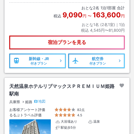
おとな
2
名
1
泊
1
部屋 合計
9,090
163,600
税込
円
〜
円
おとな1名 (
2
名1室)｜
1
泊
税込
4,545円〜81,800円
宿泊プランを見る
新幹線・JR
航空券
付きプラン
付きプラン
天然温泉ホテルリブマックスＰＲＥＭＩＵＭ姫路
駅南
地図
兵庫県
姫路
お客様アンケート評価
82点
るるぶトラベル評価
4.5
大浴場あり
温泉
駅徒歩5分