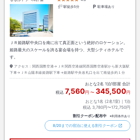
駅徒歩5分
駐車場あり
ＪＲ姫路駅中央口を南に出て真正面という絶好のロケーション。
姫路最大のスケールを誇る宴会場を持つ、大型シティホテルで
す。
アクセス：
関西国際空港→ＪＲ関西空港線関西国際空港駅から新大阪駅
下車→ＪＲ山陽本線姫路駅下車→姫路駅中央改札口を出て南徒歩約１分
おとな
2
名
1
泊
1
部屋 合計
7,560
345,500
税込
円
〜
円
おとな1名 (
2
名1室)｜
1
泊
税込
3,780円〜172,750円
割引クーポン配布中
※利用条件あり
8/20までの宿泊に使える割引クーポン