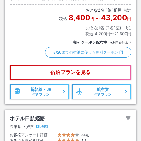
おとな
2
名
1
泊
1
部屋 合計
8,400
43,200
税込
円
〜
円
おとな1名 (
2
名1室)｜
1
泊
税込
4,200円〜21,600円
割引クーポン配布中
※利用条件あり
8/20までの宿泊に使える割引クーポン
宿泊プランを見る
新幹線・JR
航空券
付きプラン
付きプラン
ホテル日航姫路
地図
兵庫県
姫路
お客様アンケート評価
84点
るるぶトラベル評価
4.8