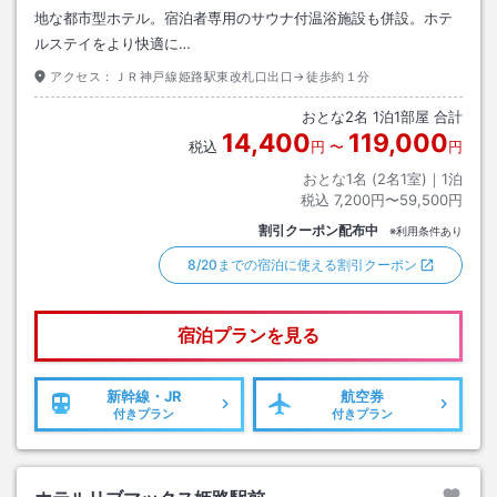
地な都市型ホテル。宿泊者専用のサウナ付温浴施設も併設。ホテ
ルステイをより快適に…
アクセス：
ＪＲ神戸線姫路駅東改札口出口→徒歩約１分
おとな
2
名
1
泊
1
部屋 合計
14,400
119,000
税込
円
〜
円
おとな1名 (
2
名1室)｜
1
泊
税込
7,200円〜59,500円
割引クーポン配布中
※利用条件あり
8/20までの宿泊に使える割引クーポン
宿泊プランを見る
新幹線・JR
航空券
付きプラン
付きプラン