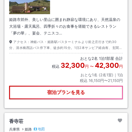
姫路市郊外、美しい里山に囲まれ静寂な環境にあり、天然温泉の
大浴場・露天風呂、四季折々のお食事を堪能できるレストラン
「夢の華」、宴会、テニスコ…
アクセス：
神姫バス・姫路駅バスターミナルより前之庄行きで約30
分、清水橋西詰バス停下車、徒歩約15分。1日2本サンピア経由有、玄関口
迄乗入れ。
おとな
2
名
1
泊
1
部屋 合計
32,300
42,300
税込
円
〜
円
おとな1名 (
2
名1室)｜
1
泊
税込
16,150円〜21,150円
宿泊プランを見る
香寺荘
地図
兵庫県
姫路