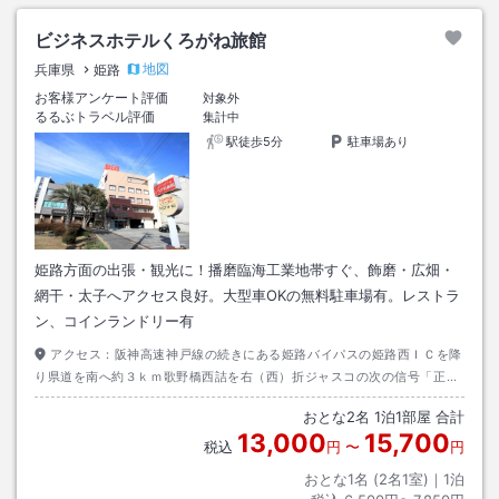
ビジネスホテルくろがね旅館
地図
兵庫県
姫路
お客様アンケート評価
対象外
るるぶトラベル評価
集計中
駅徒歩5分
駐車場あり
姫路方面の出張・観光に！播磨臨海工業地帯すぐ、飾磨・広畑・
網干・太子へアクセス良好。大型車OKの無料駐車場有。レストラ
ン、コインランドリー有
アクセス：
阪神高速神戸線の続きにある姫路バイパスの姫路西ＩＣを降
り県道を南へ約３ｋｍ歌野橋西詰を右（西）折ジャスコの次の信号「正門
３丁目」の手前北側。
おとな
2
名
1
泊
1
部屋 合計
13,000
15,700
税込
円
〜
円
おとな1名 (
2
名1室)｜
1
泊