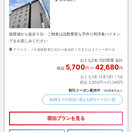
姫路城から徒歩５分。ご朝食は品数豊富な手作り和洋食バイキン
グをお楽しみください
アクセス：
ＪＲ姫路駅東口出口→徒歩約７分またはタクシー約５分
おとな
2
名
1
泊
1
部屋 合計
5,700
42,680
税込
円
〜
円
おとな1名 (
2
名1室)｜
1
泊
税込
2,850円〜21,340円
割引クーポン配布中
※利用条件あり
8/20までの宿泊に使える割引クーポン
宿泊プランを見る