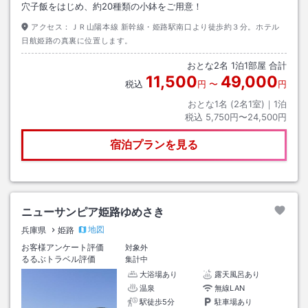
穴子飯をはじめ、約20種類の小鉢をご用意！
アクセス：
ＪＲ山陽本線 新幹線・姫路駅南口より徒歩約３分。ホテル
日航姫路の真裏に位置します。
おとな
2
名
1
泊
1
部屋 合計
11,500
49,000
税込
円
〜
円
おとな1名 (
2
名1室)｜
1
泊
税込
5,750円〜24,500円
宿泊プランを見る
ニューサンピア姫路ゆめさき
地図
兵庫県
姫路
お客様アンケート評価
対象外
るるぶトラベル評価
集計中
大浴場あり
露天風呂あり
温泉
無線LAN
駅徒歩5分
駐車場あり