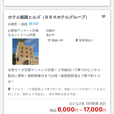
ホテル姫路ヒルズ（ＢＢＨホテルグループ）
地図
兵庫県
姫路
お客様アンケート評価
対象外
るるぶトラベル評価
集計中
無線LAN
駐車場あり
全室サータ社製マットレス仕様！２号線沿いで車でのビジネス・
観光に便利！無料朝食付きでお得！姫路競技場まで車で約１０
分！
アクセス：
ＪＲ姫路駅より車で約７分。姫路バイパス中地ランプを北上
約１０分。西向き２号線沿い。神子岡南交差点手前。
おとな
2
名
1
泊
1
部屋 合計
6,000
17,000
税込
円
〜
円