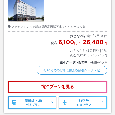
アクセス：
ＪＲ姫新線播磨高岡駅下車→タクシー１０分
おとな
2
名
1
泊
1
部屋 合計
6,100
26,480
税込
円
〜
円
おとな1名 (
2
名1室)｜
1
泊
税込
3,050円〜13,240円
割引クーポン配布中
※利用条件あり
8/20までの宿泊に使える割引クーポン
宿泊プランを見る
新幹線・JR
航空券
付きプラン
付きプラン