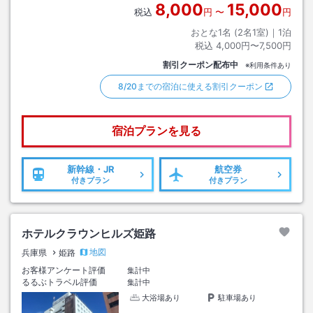
8,000
15,000
税込
円
〜
円
おとな1名 (
2
名1室)｜
1
泊
税込
4,000円〜7,500円
割引クーポン配布中
※利用条件あり
8/20までの宿泊に使える割引クーポン
宿泊プランを見る
新幹線・JR
航空券
付きプラン
付きプラン
ホテルクラウンヒルズ姫路
地図
兵庫県
姫路
お客様アンケート評価
集計中
るるぶトラベル評価
集計中
大浴場あり
駐車場あり