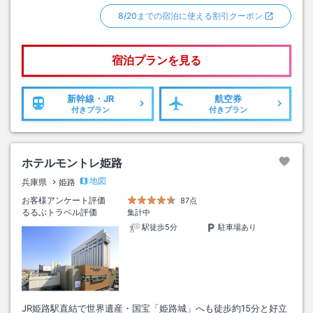
8/20までの宿泊に使える割引クーポン
宿泊プランを見る
新幹線・JR
航空券
付きプラン
付きプラン
ホテルモントレ姫路
地図
兵庫県
姫路
お客様アンケート評価
87点
るるぶトラベル評価
集計中
駅徒歩5分
駐車場あり
JR姫路駅直結で世界遺産・国宝「姫路城」へも徒歩約15分と好立