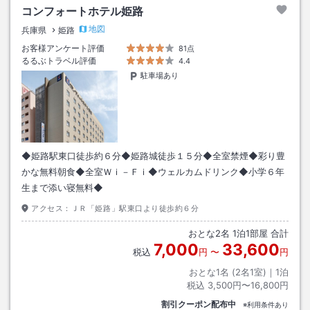
コンフォートホテル姫路
地図
兵庫県
姫路
お客様アンケート評価
81点
るるぶトラベル評価
4.4
駐車場あり
◆姫路駅東口徒歩約６分◆姫路城徒歩１５分◆全室禁煙◆彩り豊
かな無料朝食◆全室Ｗｉ－Ｆｉ◆ウェルカムドリンク◆小学６年
生まで添い寝無料◆
アクセス：
ＪＲ「姫路」駅東口より徒歩約６分
おとな
2
名
1
泊
1
部屋 合計
7,000
33,600
税込
円
〜
円
おとな1名 (
2
名1室)｜
1
泊
税込
3,500円〜16,800円
割引クーポン配布中
※利用条件あり