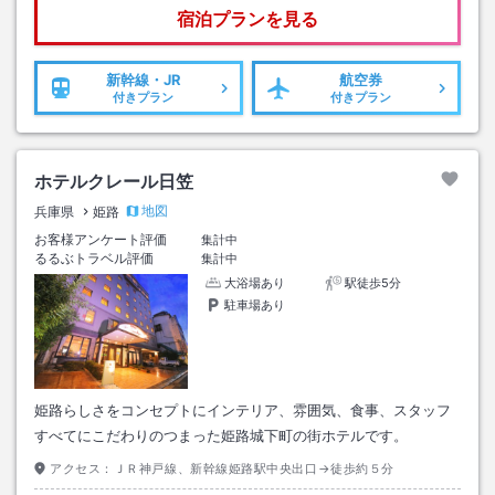
宿泊プランを見る
新幹線・JR
航空券
付きプラン
付きプラン
ホテルクレール日笠
地図
兵庫県
姫路
お客様アンケート評価
集計中
るるぶトラベル評価
集計中
大浴場あり
駅徒歩5分
駐車場あり
姫路らしさをコンセプトにインテリア、雰囲気、食事、スタッフ
すべてにこだわりのつまった姫路城下町の街ホテルです。
アクセス：
ＪＲ神戸線、新幹線姫路駅中央出口→徒歩約５分