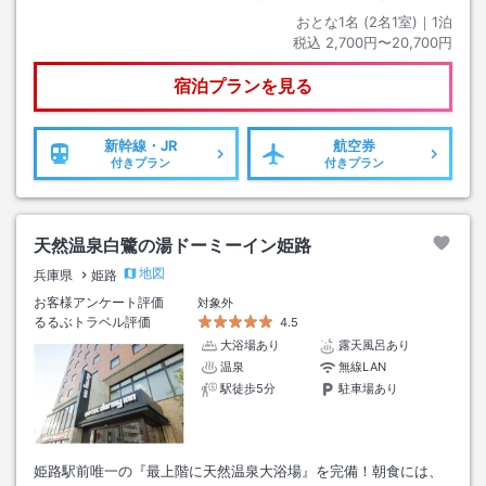
おとな1名 (
2
名1室)｜
1
泊
税込
2,700円〜20,700円
宿泊プランを見る
新幹線・JR
航空券
付きプラン
付きプラン
天然温泉白鷺の湯ドーミーイン姫路
地図
兵庫県
姫路
お客様アンケート評価
対象外
るるぶトラベル評価
4.5
大浴場あり
露天風呂あり
温泉
無線LAN
駅徒歩5分
駐車場あり
姫路駅前唯一の『最上階に天然温泉大浴場』を完備！朝食には、