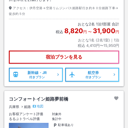
アクセス：
伊丹空港→空港リムジンバス姫路駅行き約８０分姫路下車→
徒歩約５分
おとな
2
名
1
泊
1
部屋 合計
8,820
31,900
税込
円
〜
円
おとな1名 (
2
名1室)｜
1
泊
税込
4,410円〜15,950円
宿泊プランを見る
新幹線・JR
航空券
付きプラン
付きプラン
コンフォートイン姫路夢前橋
地図
兵庫県
姫路
お客様アンケート評価
対象外
るるぶトラベル評価
集計中
駐車場あり