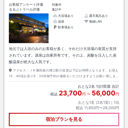
お客様アンケート評価
対象外
るるぶトラベル評価
集計中
大浴場あり
露天風呂あり
温泉
無線LAN
駐車場あり
地元では入浴のみのお客様が多く、それだけ大浴場の泉質が支持
されています。源泉は自家所有です。その上、炭酸を注入した炭
酸温泉が絶大な人気です。
アクセス：
ＪＲ播担線の溝口駅の送迎は下記お時間となります。お迎え
15：40頃お送り9：30頃御予約の連絡をいただけますようお願い致しま
す。
おとな
2
名
1
泊
1
部屋 合計
23,700
56,000
税込
円
〜
円
おとな1名 (
2
名1室)｜
1
泊
税込
11,850円〜28,000円
宿泊プランを見る