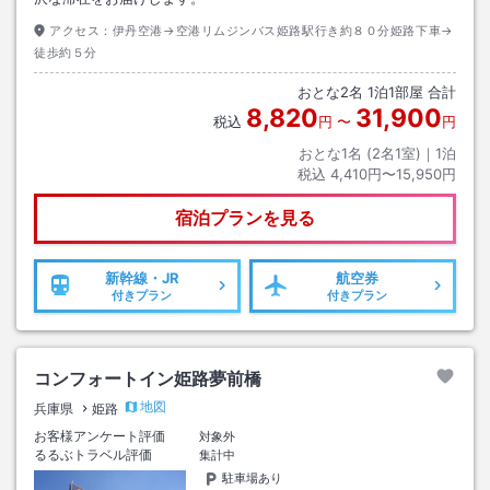
アクセス：
伊丹空港→空港リムジンバス姫路駅行き約８０分姫路下車→
徒歩約５分
おとな
2
名
1
泊
1
部屋 合計
8,820
31,900
税込
円
〜
円
おとな1名 (
2
名1室)｜
1
泊
税込
4,410円〜15,950円
宿泊プランを見る
新幹線・JR
航空券
付きプラン
付きプラン
コンフォートイン姫路夢前橋
地図
兵庫県
姫路
お客様アンケート評価
対象外
るるぶトラベル評価
集計中
駐車場あり