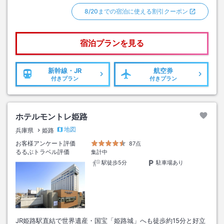
8/20までの宿泊に使える割引クーポン
宿泊プランを見る
新幹線・JR
航空券
付きプラン
付きプラン
ホテルモントレ姫路
地図
兵庫県
姫路
お客様アンケート評価
87点
るるぶトラベル評価
集計中
駅徒歩5分
駐車場あり
JR姫路駅直結で世界遺産・国宝「姫路城」へも徒歩約15分と好立