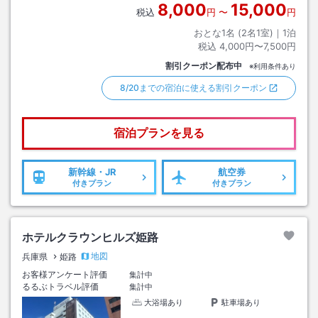
8,000
15,000
税込
円
〜
円
おとな1名 (
2
名1室)｜
1
泊
税込
4,000円〜7,500円
割引クーポン配布中
※利用条件あり
8/20までの宿泊に使える割引クーポン
宿泊プランを見る
新幹線・JR
航空券
付きプラン
付きプラン
ホテルクラウンヒルズ姫路
地図
兵庫県
姫路
お客様アンケート評価
集計中
るるぶトラベル評価
集計中
大浴場あり
駐車場あり