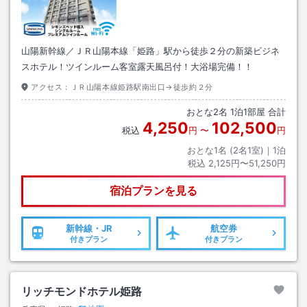
山陽新幹線／ＪＲ山陽本線「姫路」駅から徒歩２分の新築ビジネ
スホテル！ツインルーム客室露天風呂付！大浴場完備！！
アクセス：
ＪＲ山陽本線姫路駅南出口→徒歩約２分
おとな
2
名
1
泊
1
部屋 合計
4,250
102,500
税込
円
〜
円
おとな1名 (
2
名1室)｜
1
泊
税込
2,125円〜51,250円
宿泊プランを見る
新幹線・JR
航空券
付きプラン
付きプラン
リッチモンドホテル姫路