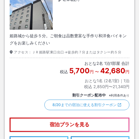
姫路城から徒歩５分。ご朝食は品数豊富な手作り和洋食バイキン
グをお楽しみください
アクセス：
ＪＲ姫路駅東口出口→徒歩約７分またはタクシー約５分
おとな
2
名
1
泊
1
部屋 合計
5,700
42,680
税込
円
〜
円
おとな1名 (
2
名1室)｜
1
泊
税込
2,850円〜21,340円
割引クーポン配布中
※利用条件あり
8/20までの宿泊に使える割引クーポン
宿泊プランを見る