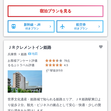
宿泊プランを見る
新幹線・JR
航空券
付きプラン
付きプラン
ＪＲクレメントイン姫路
地図
兵庫県
姫路
お客様アンケート評価
79点
るるぶトラベル評価
4.5
駅徒歩5分
世界文化遺産・姫路城で知られる姫路エリア、ＪＲ姫路駅東口よ
り徒歩２分。観光・ビジネスの拠点として安心・快適・少しの贅
沢な滞在をお届けします。