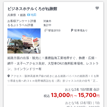
ビジネスホテルくろがね旅館
地図
兵庫県
姫路
お客様アンケート評価
対象外
るるぶトラベル評価
集計中
駅徒歩5分
駐車場あり
姫路方面の出張・観光に！播磨臨海工業地帯すぐ、飾磨・広畑・
網干・太子へアクセス良好。大型車OKの無料駐車場有。レストラ
ン、コインランドリー有
アクセス：
阪神高速神戸線の続きにある姫路バイパスの姫路西ＩＣを降
り県道を南へ約３ｋｍ歌野橋西詰を右（西）折ジャスコの次の信号「正門
３丁目」の手前北側。
おとな
2
名
1
泊
1
部屋 合計
13,000
15,700
税込
円
〜
円
おとな1名 (
2
名1室)｜
1
泊