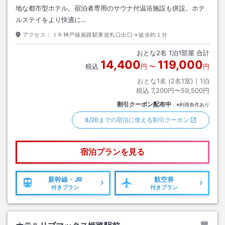
地な都市型ホテル。宿泊者専用のサウナ付温浴施設も併設。ホテ
ルステイをより快適に…
アクセス：
ＪＲ神戸線姫路駅東改札口出口→徒歩約１分
おとな
2
名
1
泊
1
部屋 合計
14,400
119,000
税込
円
〜
円
おとな1名 (
2
名1室)｜
1
泊
税込
7,200円〜59,500円
割引クーポン配布中
※利用条件あり
8/20までの宿泊に使える割引クーポン
宿泊プランを見る
新幹線・JR
航空券
付きプラン
付きプラン