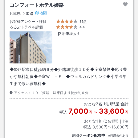
コンフォートホテル姫路
地図
兵庫県
姫路
お客様アンケート評価
81点
るるぶトラベル評価
4.4
駐車場あり
◆姫路駅東口徒歩約６分◆姫路城徒歩１５分◆全室禁煙◆彩り豊
かな無料朝食◆全室Ｗｉ－Ｆｉ◆ウェルカムドリンク◆小学６年
生まで添い寝無料◆
アクセス：
ＪＲ「姫路」駅東口より徒歩約６分
おとな
2
名
1
泊
1
部屋 合計
7,000
33,600
税込
円
〜
円
おとな1名 (
2
名1室)｜
1
泊
税込
3,500円〜16,800円
割引クーポン配布中
※利用条件あり