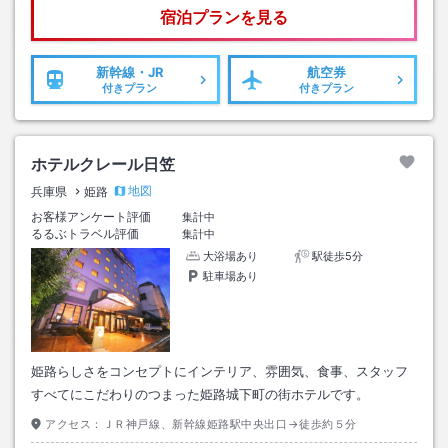
宿泊プランを見る
新幹線・JR
航空券
付きプラン
付きプラン
ホテルクレール日笠
地図
兵庫県
姫路
お客様アンケート評価
集計中
るるぶトラベル評価
集計中
大浴場あり
駅徒歩5分
駐車場あり
姫路らしさをコンセプトにインテリア、雰囲気、食事、スタッフ
すべてにこだわりのつまった姫路城下町の街ホテルです。
アクセス：
ＪＲ神戸線、新幹線姫路駅中央出口→徒歩約５分