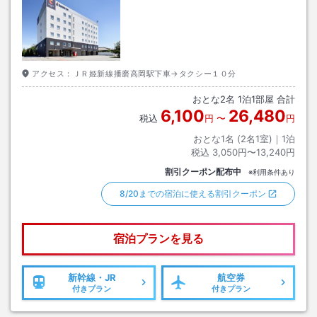
アクセス：
ＪＲ姫新線播磨高岡駅下車→タクシー１０分
おとな
2
名
1
泊
1
部屋 合計
6,100
26,480
税込
円
〜
円
おとな1名 (
2
名1室)｜
1
泊
税込
3,050円〜13,240円
割引クーポン配布中
※利用条件あり
8/20までの宿泊に使える割引クーポン
宿泊プランを見る
新幹線・JR
航空券
付きプラン
付きプラン