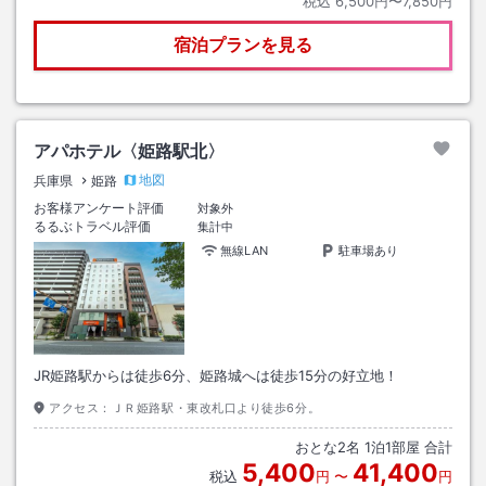
税込
6,500円〜7,850円
宿泊プランを見る
アパホテル〈姫路駅北〉
地図
兵庫県
姫路
お客様アンケート評価
対象外
るるぶトラベル評価
集計中
無線LAN
駐車場あり
JR姫路駅からは徒歩6分、姫路城へは徒歩15分の好立地！
アクセス：
ＪＲ姫路駅・東改札口より徒歩6分。
おとな
2
名
1
泊
1
部屋 合計
5,400
41,400
税込
円
〜
円