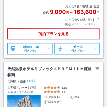
おとな
2
名
1
泊
1
部屋 合計
9,090
163,600
税込
円
〜
円
おとな1名 (
2
名1室)｜
1
泊
税込
4,545円〜81,800円
宿泊プランを見る
新幹線・JR
航空券
付きプラン
付きプラン
天然温泉ホテルリブマックスＰＲＥＭＩＵＭ姫路
駅南
地図
兵庫県
姫路
お客様アンケート評価
82点
るるぶトラベル評価
4.5
大浴場あり
温泉
駅徒歩5分