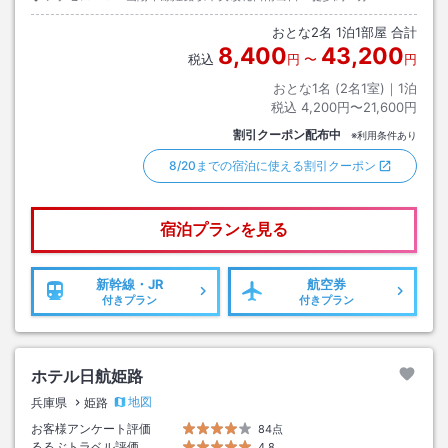
おとな
2
名
1
泊
1
部屋 合計
8,400
43,200
税込
円
〜
円
おとな1名 (
2
名1室)｜
1
泊
税込
4,200円〜21,600円
割引クーポン配布中
※利用条件あり
8/20までの宿泊に使える割引クーポン
宿泊プランを見る
新幹線・JR
航空券
付きプラン
付きプラン
ホテル日航姫路
地図
兵庫県
姫路
お客様アンケート評価
84点
るるぶトラベル評価
4.8