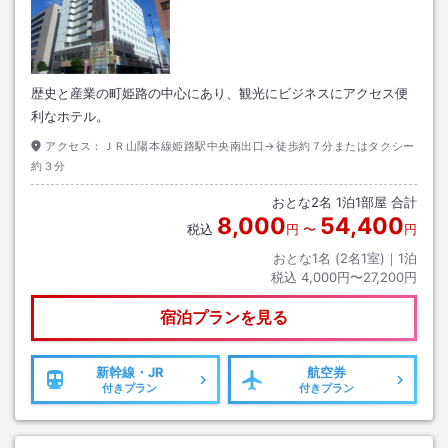
歴史と産業の町姫路の中心にあり、観光にビジネスにアクセス便
利なホテル。
アクセス：
ＪＲ山陽本線姫路駅中央南出口→徒歩約７分またはタクシー
約３分
おとな
2
名
1
泊
1
部屋 合計
8,000
54,400
税込
円
〜
円
おとな1名 (
2
名1室)｜
1
泊
税込
4,000円〜27,200円
宿泊プランを見る
新幹線・JR
航空券
付きプラン
付きプラン