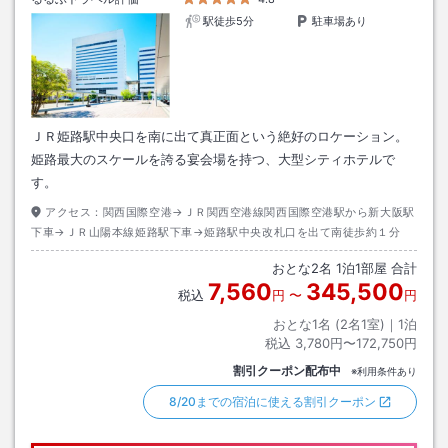
駅徒歩5分
駐車場あり
ＪＲ姫路駅中央口を南に出て真正面という絶好のロケーション。
姫路最大のスケールを誇る宴会場を持つ、大型シティホテルで
す。
アクセス：
関西国際空港→ＪＲ関西空港線関西国際空港駅から新大阪駅
下車→ＪＲ山陽本線姫路駅下車→姫路駅中央改札口を出て南徒歩約１分
おとな
2
名
1
泊
1
部屋 合計
7,560
345,500
税込
円
〜
円
おとな1名 (
2
名1室)｜
1
泊
税込
3,780円〜172,750円
割引クーポン配布中
※利用条件あり
8/20までの宿泊に使える割引クーポン