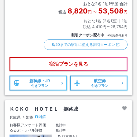
おとな
2
名
1
泊
1
部屋 合計
8,820
53,508
税込
円
〜
円
おとな1名 (
2
名1室)｜
1
泊
税込
4,410円〜26,754円
割引クーポン配布中
※利用条件あり
8/20までの宿泊に使える割引クーポン
宿泊プランを見る
新幹線・JR
航空券
付きプラン
付きプラン
ＫＯＫＯ ＨＯＴＥＬ 姫路城
地図
兵庫県
姫路
お客様アンケート評価
集計中
るるぶトラベル評価
集計中
駐車場あり