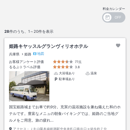
料金カレンダー
28
件のうち、
1～20
件を表示
姫路キヤッスルグランヴィリオホテル
地図
兵庫県
姫路
お客様アンケート評価
77点
るるぶトラベル評価
3.8
大浴場あり
温泉
駐車場あり
国宝姫路城までお車で約9分。充実の温浴施設を兼ね備えた和のホ
テルです。豊富なメニュの朝食バイキングでは、姫路のご当地グ
ルメをご用意。旅の疲れ…
アクセス：
ＪＲ山陽本線姫路駅中央改札口南出口→徒歩約７分