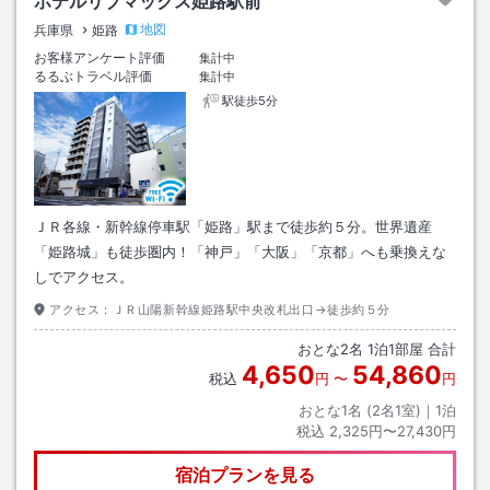
ホテルリブマックス姫路駅前
地図
兵庫県
姫路
お客様アンケート評価
集計中
るるぶトラベル評価
集計中
駅徒歩5分
ＪＲ各線・新幹線停車駅「姫路」駅まで徒歩約５分。世界遺産
「姫路城」も徒歩圏内！「神戸」「大阪」「京都」へも乗換えな
しでアクセス。
アクセス：
ＪＲ山陽新幹線姫路駅中央改札出口→徒歩約５分
おとな
2
名
1
泊
1
部屋 合計
4,650
54,860
税込
円
〜
円
おとな1名 (
2
名1室)｜
1
泊
税込
2,325円〜27,430円
宿泊プランを見る