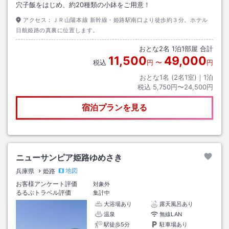
穴子飯をはじめ、約20種類の小鉢をご用意！
アクセス：
ＪＲ山陽本線 新幹線・姫路駅南口より徒歩約３分。ホテル
日航姫路の真裏に位置します。
おとな
2
名
1
泊
1
部屋 合計
11,500
49,000
税込
円
〜
円
おとな1名 (
2
名1室)｜
1
泊
税込
5,750円〜24,500円
宿泊プランを見る
ニューサンピア姫路ゆめさき
地図
兵庫県
姫路
お客様アンケート評価
対象外
るるぶトラベル評価
集計中
大浴場あり
露天風呂あり
温泉
無線LAN
駅徒歩5分
駐車場あり