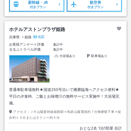
新幹線・JR
航空券
付きプラン
付きプラン
ホテルアストンプラザ姫路
地図
兵庫県
姫路
お客様アンケート評価
集計中
るるぶトラベル評価
集計中
大浴場あり
駐車場あり
普通車駐車場無料★国道250号沿いで播磨臨海へアクセス便利★
平日の夕食時、ご飯とお味噌汁の無料サービス実施中！大浴場完
備。
アクセス：
ＪＲ山陽新幹線姫路駅→私鉄山陽電鉄約７分飾磨駅下車→徒
歩約１０分またはタクシー約５分
おとな
2
名
1
泊
1
部屋 合計