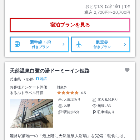
おとな1名 (
2
名1室)｜
1
泊
税込
2,700円〜20,700円
宿泊プランを見る
新幹線・JR
航空券
付きプラン
付きプラン
天然温泉白鷺の湯ドーミーイン姫路
地図
兵庫県
姫路
お客様アンケート評価
対象外
るるぶトラベル評価
4.5
大浴場あり
露天風呂あり
温泉
無線LAN
駅徒歩5分
駐車場あり
姫路駅前唯一の『最上階に天然温泉大浴場』を完備！朝食には、