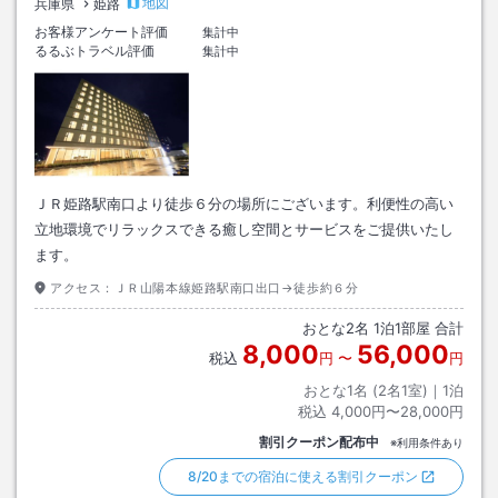
地図
兵庫県
姫路
お客様アンケート評価
集計中
るるぶトラベル評価
集計中
ＪＲ姫路駅南口より徒歩６分の場所にございます。利便性の高い
立地環境でリラックスできる癒し空間とサービスをご提供いたし
ます。
アクセス：
ＪＲ山陽本線姫路駅南口出口→徒歩約６分
おとな
2
名
1
泊
1
部屋 合計
8,000
56,000
税込
円
〜
円
おとな1名 (
2
名1室)｜
1
泊
税込
4,000円〜28,000円
割引クーポン配布中
※利用条件あり
8/20までの宿泊に使える割引クーポン