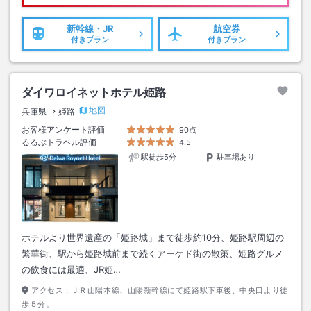
新幹線・JR
航空券
付きプラン
付きプラン
ダイワロイネットホテル姫路
地図
兵庫県
姫路
お客様アンケート評価
90点
るるぶトラベル評価
4.5
駅徒歩5分
駐車場あり
ホテルより世界遺産の「姫路城」まで徒歩約10分、姫路駅周辺の
繁華街、駅から姫路城前まで続くアーケド街の散策、姫路グルメ
の飲食には最適、JR姫…
アクセス：
ＪＲ山陽本線、山陽新幹線にて姫路駅下車後、中央口より徒
歩５分。