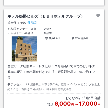
ホテル姫路ヒルズ（ＢＢＨホテルグループ）
地図
兵庫県
姫路
お客様アンケート評価
対象外
るるぶトラベル評価
集計中
無線LAN
駐車場あり
全室サータ社製マットレス仕様！２号線沿いで車でのビジネス・
観光に便利！無料朝食付きでお得！姫路競技場まで車で約１０
分！
アクセス：
ＪＲ姫路駅より車で約７分。姫路バイパス中地ランプを北上
約１０分。西向き２号線沿い。神子岡南交差点手前。
おとな
2
名
1
泊
1
部屋 合計
6,000
17,000
税込
円
〜
円