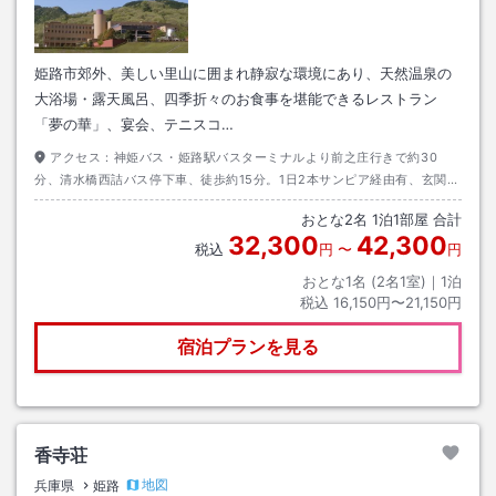
姫路市郊外、美しい里山に囲まれ静寂な環境にあり、天然温泉の
大浴場・露天風呂、四季折々のお食事を堪能できるレストラン
「夢の華」、宴会、テニスコ…
アクセス：
神姫バス・姫路駅バスターミナルより前之庄行きで約30
分、清水橋西詰バス停下車、徒歩約15分。1日2本サンピア経由有、玄関口
迄乗入れ。
おとな
2
名
1
泊
1
部屋 合計
32,300
42,300
税込
円
〜
円
おとな1名 (
2
名1室)｜
1
泊
税込
16,150円〜21,150円
宿泊プランを見る
香寺荘
地図
兵庫県
姫路