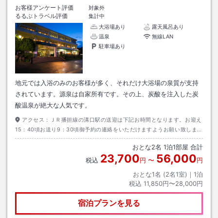
お客様アンケート評価
対象外
るるぶトラベル評価
集計中
大浴場あり
露天風呂あり
温泉
無線LAN
駐車場あり
地元では入浴のみのお客様が多く、それだけ大浴場の泉質が支持
されています。源泉は自家所有です。その上、炭酸を注入した炭
酸温泉が絶大な人気です。
アクセス：
ＪＲ播担線の溝口駅の送迎は下記お時間となります。お迎え
15：40頃お送り9：30頃御予約の連絡をいただけますようお願い致しま
す。
おとな
2
名
1
泊
1
部屋 合計
23,700
56,000
税込
円
〜
円
おとな1名 (
2
名1室)｜
1
泊
税込
11,850円〜28,000円
宿泊プランを見る