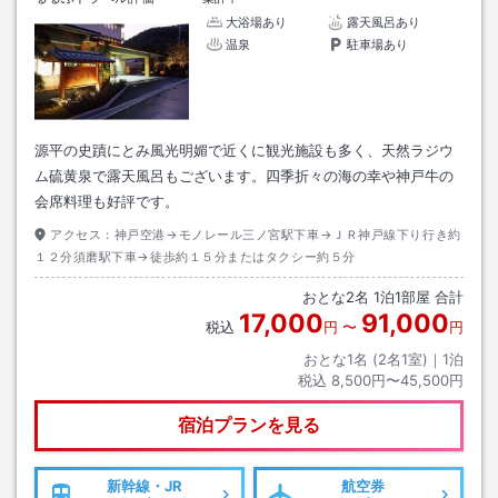
大浴場あり
露天風呂あり
温泉
駐車場あり
源平の史蹟にとみ風光明媚で近くに観光施設も多く、天然ラジウ
ム硫黄泉で露天風呂もございます。四季折々の海の幸や神戸牛の
会席料理も好評です。
アクセス：
神戸空港→モノレール三ノ宮駅下車→ＪＲ神戸線下り行き約
１２分須磨駅下車→徒歩約１５分またはタクシー約５分
おとな
2
名
1
泊
1
部屋 合計
17,000
91,000
税込
円
〜
円
おとな1名 (
2
名1室)｜
1
泊
税込
8,500円〜45,500円
宿泊プランを見る
新幹線・JR
航空券