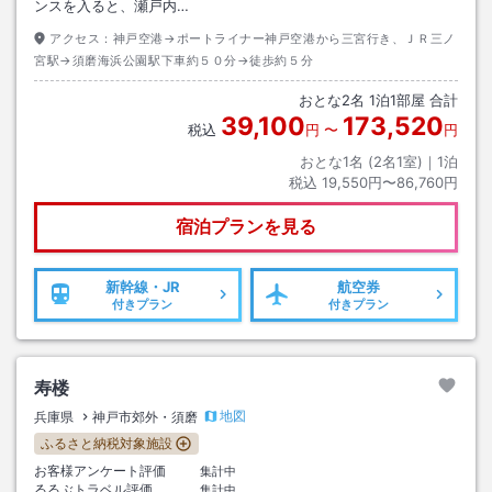
ンスを入ると、瀬戸内…
アクセス：
神戸空港→ポートライナー神戸空港から三宮行き、ＪＲ三ノ
宮駅→須磨海浜公園駅下車約５０分→徒歩約５分
おとな
2
名
1
泊
1
部屋 合計
39,100
173,520
税込
円
〜
円
おとな1名 (
2
名1室)｜
1
泊
税込
19,550円〜86,760円
宿泊プランを見る
新幹線・JR
航空券
付きプラン
付きプラン
寿楼
地図
兵庫県
神戸市郊外・須磨
ふるさと納税対象施設
お客様アンケート評価
集計中
るるぶトラベル評価
集計中