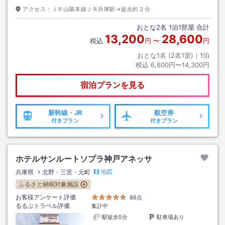
アクセス：
ＪＲ山陽本線ＪＲ兵庫駅→徒歩約２分
おとな
2
名
1
泊
1
部屋 合計
13,200
28,600
税込
円
〜
円
おとな1名 (
2
名1室)｜
1
泊
税込
6,600円〜14,300円
宿泊プランを見る
新幹線・JR
航空券
付きプラン
付きプラン
ホテルサンルートソプラ神戸アネッサ
地図
兵庫県
北野・三宮・元町
ふるさと納税対象施設
お客様アンケート評価
86点
るるぶトラベル評価
集計中
駅徒歩5分
駐車場あり