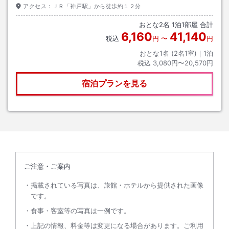
アクセス：
ＪＲ「神戸駅」から徒歩約１２分
おとな
2
名
1
泊
1
部屋 合計
6,160
41,140
税込
円
〜
円
おとな1名 (
2
名1室)｜
1
泊
税込
3,080円〜20,570円
宿泊プランを見る
ご注意・ご案内
掲載されている写真は、旅館・ホテルから提供された画像
です。
食事・客室等の写真は一例です。
上記の情報、料金等は変更になる場合があります。ご利用