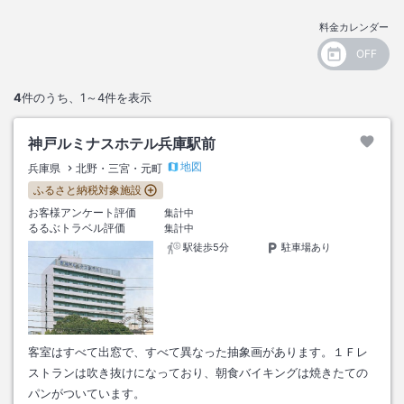
料金カレンダー
4
件のうち、
1～4
件を表示
神戸ルミナスホテル兵庫駅前
地図
兵庫県
北野・三宮・元町
ふるさと納税対象施設
お客様アンケート評価
集計中
るるぶトラベル評価
集計中
駅徒歩5分
駐車場あり
客室はすべて出窓で、すべて異なった抽象画があります。１Ｆレ
ストランは吹き抜けになっており、朝食バイキングは焼きたての
パンがついています。