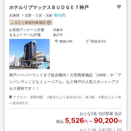
ホテルリブマックスＢＵＤＧＥＴ神戸
地図
兵庫県
北野・三宮・元町
ふるさと納税対象施設
お客様アンケート評価
対象外
るるぶトラベル評価
集計中
無線LAN
駅徒歩5分
神戸ハーバーランドまで徒歩圏内！大型商業施設「UMIE」や「ア
ンパンマンこどもミュージアム」など神戸の人気スポットへアク
セス便利です！！
アクセス：
新開地駅 2番出口より徒歩約2分。湊川駅 6番出口より南
へ徒歩約5分。
おとな
2
名
1
泊
1
部屋 合計
5,526
90,200
税込
円
〜
円
おとな1名 (
2
名1室)｜
1
泊