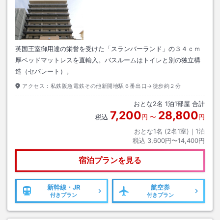
英国王室御用達の栄誉を受けた「スランバーランド」の３４ｃｍ
厚ベッドマットレスを直輸入。バスルームはトイレと別の独立構
造（セパレート）。
アクセス：
私鉄阪急電鉄その他新開地駅６番出口→徒歩約２分
おとな
2
名
1
泊
1
部屋 合計
7,200
28,800
税込
円
〜
円
おとな1名 (
2
名1室)｜
1
泊
税込
3,600円〜14,400円
宿泊プランを見る
新幹線・JR
航空券
付きプラン
付きプラン