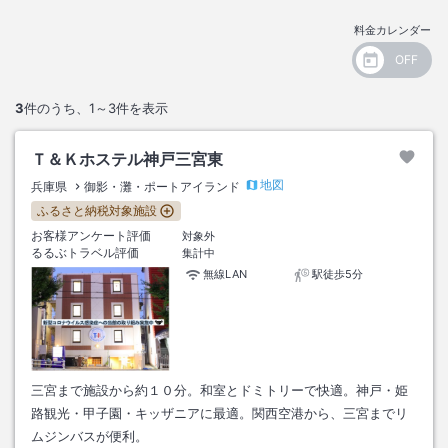
料金カレンダー
3
件のうち、
1～3
件を表示
Ｔ＆Ｋホステル神戸三宮東
地図
兵庫県
御影・灘・ポートアイランド
ふるさと納税対象施設
お客様アンケート評価
対象外
るるぶトラベル評価
集計中
無線LAN
駅徒歩5分
三宮まで施設から約１０分。和室とドミトリーで快適。神戸・姫
路観光・甲子園・キッザニアに最適。関西空港から、三宮までリ
ムジンバスが便利。