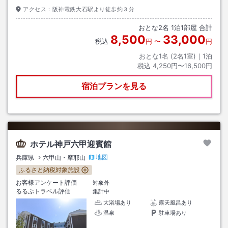
アクセス：
阪神電鉄大石駅より徒歩約３分
おとな
2
名
1
泊
1
部屋 合計
8,500
33,000
税込
円
〜
円
おとな1名 (
2
名1室)｜
1
泊
税込
4,250円〜16,500円
宿泊プランを見る
ホテル神戸六甲迎賓館
地図
兵庫県
六甲山・摩耶山
ふるさと納税対象施設
お客様アンケート評価
対象外
るるぶトラベル評価
集計中
大浴場あり
露天風呂あり
温泉
駐車場あり