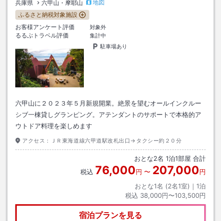
地図
兵庫県
六甲山・摩耶山
ふるさと納税対象施設
お客様アンケート評価
対象外
るるぶトラベル評価
集計中
駐車場あり
六甲山に２０２３年５月新規開業。絶景を望むオールインクルー
シブ一棟貸しグランピング。アテンダントのサポートで本格的ア
ウトドア料理を楽しめます
アクセス：
ＪＲ東海道線六甲道駅改札出口→タクシー約２０分
おとな
2
名
1
泊
1
部屋 合計
76,000
207,000
税込
円
〜
円
おとな1名 (
2
名1室)｜
1
泊
税込
38,000円〜103,500円
宿泊プランを見る