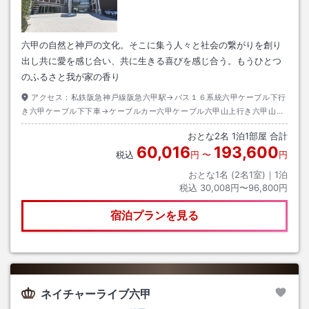
六甲の自然と神戸の文化。そこに集う人々と社会の繋がりを創り
出し共に愛を感じ合い、共に生きる喜びを感じ合う。もうひとつ
のふるさと我が家の香り
アクセス：
私鉄阪急神戸線阪急六甲駅→バス１６系統六甲ケーブル下行
き六甲ケーブル下下車→ケーブルカー六甲ケーブル六甲山上行き六甲山上
駅下車→バス六甲摩耶シャトル摩耶ロープウェイ山上行き丁字ケ辻下車→
おとな
2
名
1
泊
1
部屋 合計
徒歩約５分
60,016
193,600
税込
円
〜
円
おとな1名 (
2
名1室)｜
1
泊
税込
30,008円〜96,800円
宿泊プランを見る
ネイチャーライブ六甲