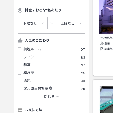
料金 / おとな1名あたり
〜
下限なし
上限なし
大浴場
人気のこだわり
温泉
禁煙ルーム
107
駐車場
ツイン
83
和室
37
和洋室
25
温泉
38
露天風呂付客室
25
閉じる
お支払方法