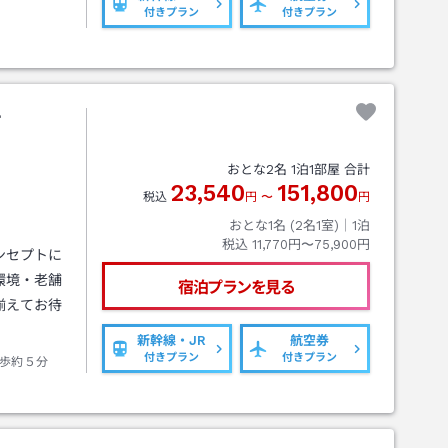
付きプラン
付きプラン
戸
おとな
2
名
1
泊
1
部屋 合計
23,540
151,800
税込
円
〜
円
おとな1名 (
2
名1室)｜
1
泊
税込
11,770円〜75,900円
ンセプトに
環境・老舗
宿泊プランを見る
揃えてお待
新幹線・JR
航空券
付きプラン
付きプラン
歩約５分