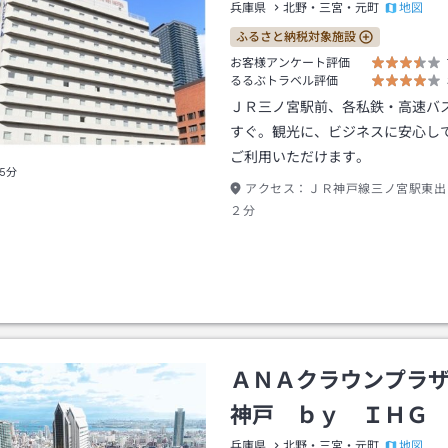
地図
兵庫県
北野・三宮・元町
ふるさと納税対象施設
お客様アンケート評価
るるぶトラベル評価
ＪＲ三ノ宮駅前、各私鉄・高速バ
すぐ。観光に、ビジネスに安心し
ご利用いただけます。
5分
アクセス：
ＪＲ神戸線三ノ宮駅東出
２分
ＡＮＡクラウンプラ
神戸 ｂｙ ＩＨＧ
地図
兵庫県
北野・三宮・元町