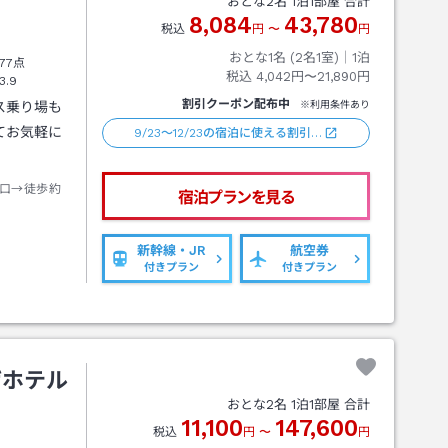
おとな
2
名
1
泊
1
部屋 合計
8,084
43,780
税込
円
〜
円
おとな1名 (
2
名1室)｜
1
泊
77点
税込
4,042円〜21,890円
3.9
割引クーポン配布中
ス乗り場も
※利用条件あり
てお気軽に
9/23～12/23の宿泊に使える割引…
口→徒歩約
宿泊プランを見る
新幹線・JR
航空券
付きプラン
付きプラン
ザホテル
おとな
2
名
1
泊
1
部屋 合計
11,100
147,600
税込
円
〜
円