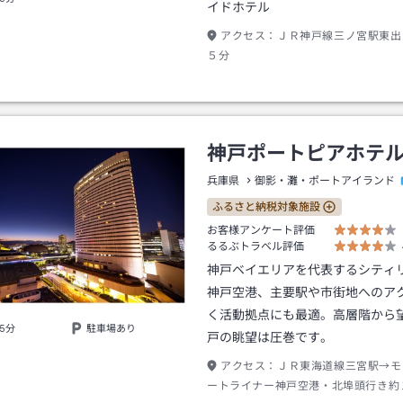
イドホテル
アクセス：
ＪＲ神戸線三ノ宮駅東出
５分
神戸ポートピアホテ
兵庫県
御影・灘・ポートアイランド
ふるさと納税対象施設
お客様アンケート評価
るるぶトラベル評価
神戸ベイエリアを代表するシティ
神戸空港、主要駅や市街地へのア
く活動拠点にも最適。高層階から
5分
駐車場あり
戸の眺望は圧巻です。
アクセス：
ＪＲ東海道線三宮駅→モ
ートライナー神戸空港・北埠頭行き約