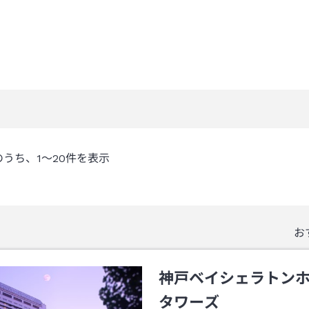
のうち、
1～20
件を表示
お
神戸ベイシェラトン
タワーズ