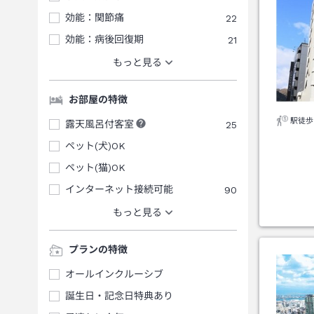
効能：関節痛
22
効能：病後回復期
21
もっと見る
お部屋の特徴
駅徒歩
露天風呂付客室
25
ペット(犬)OK
ペット(猫)OK
インターネット接続可能
90
もっと見る
プランの特徴
オールインクルーシブ
誕生日・記念日特典あり