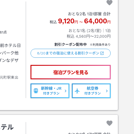
おとな
2
名
1
泊
1
部屋 合計
9,120
64,000
税込
円
〜
円
おとな1名 (
2
名1室)｜
1
泊
81点
税込
4,560円〜32,000円
割引クーポン配布中
駅前ホテル日
※利用条件あり
ンパーク他
8/20までの宿泊に使える割引クーポン
ダンなデザ
宿泊プランを見る
元町駅東出
新幹線・JR
航空券
付きプラン
付きプラン
ホテル