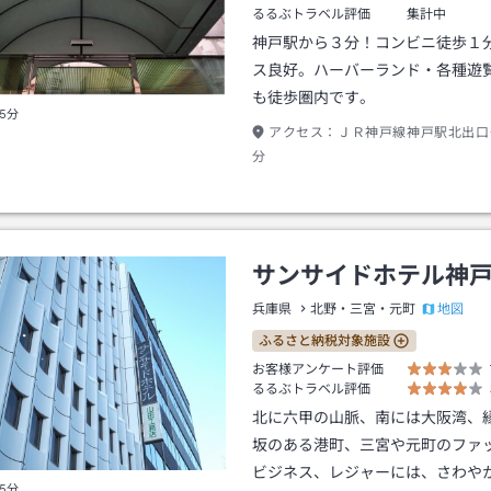
るるぶトラベル評価
集計中
神戸駅から３分！コンビニ徒歩１
ス良好。ハーバーランド・各種遊
も徒歩圏内です。
5分
アクセス：
ＪＲ神戸線神戸駅北出口
分
サンサイドホテル神
地図
兵庫県
北野・三宮・元町
ふるさと納税対象施設
お客様アンケート評価
るるぶトラベル評価
北に六甲の山脈、南には大阪湾、
坂のある港町、三宮や元町のファ
ビジネス、レジャーには、さわや
5分