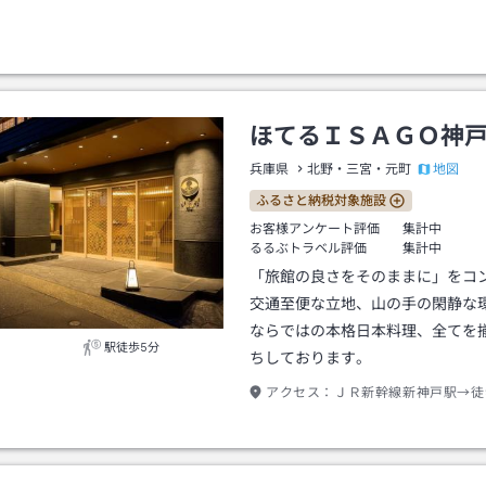
広場駅より直結
ほてるＩＳＡＧＯ神
地図
兵庫県
北野・三宮・元町
ふるさと納税対象施設
お客様アンケート評価
集計中
るるぶトラベル評価
集計中
「旅館の良さをそのままに」をコ
交通至便な立地、山の手の閑静な
ならではの本格日本料理、全てを
駅徒歩5分
ちしております。
アクセス：
ＪＲ新幹線新神戸駅→徒