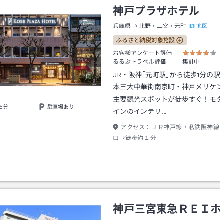
神戸プラザホテル
地図
兵庫県
北野・三宮・元町
ふるさと納税対象施設
お客様アンケート評価
るるぶトラベル評価
集計中
JR・阪神｢元町駅｣から徒歩1分の
本三大中華街南京町・神戸メリケ
主要観光スポットが徒歩すぐ！モ
5分
駐車場あり
インのインテリ…
アクセス：
ＪＲ神戸線・私鉄阪神線
口→徒歩約１分
神戸三宮東急ＲＥＩ