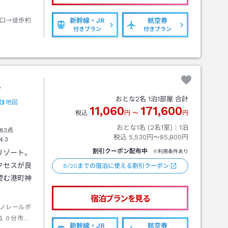
口→徒歩約
新幹線・JR
航空券
付きプラン
付きプラン
ル
おとな
2
名
1
泊
1
部屋 合計
地図
11,060
171,600
税込
円
〜
円
おとな1名 (
2
名1室)｜
1
泊
83点
税込
5,530円〜85,800円
4.3
割引クーポン配布中
リゾート。
※利用条件あり
クセスが良
8/20までの宿泊に使える割引クーポン
望む港町神
宿泊プランを見る
ノレールポ
１０分市民
新幹線・JR
航空券