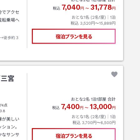
7,040
31,778
税込
円
〜
円
分でアクセ
おとな1名 (
2
名1室)｜
1
泊
覧船乗場へ
税込
3,520円〜15,889円
宿泊プランを見る
→徒歩約３
戸三宮
おとな
2
名
1
泊
1
部屋 合計
7,400
13,000
74点
税込
円
〜
円
3.8
おとな1名 (
2
名1室)｜
1
泊
縁が美しい
税込
3,700円〜6,500円
ッション。
かなサンサ
宿泊プランを見る