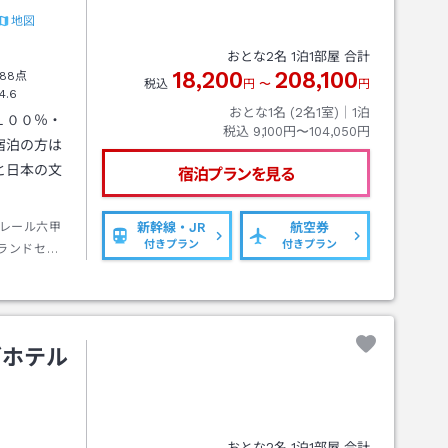
地図
おとな
2
名
1
泊
1
部屋 合計
18,200
208,100
88点
税込
円
〜
円
4.6
おとな1名 (
2
名1室)｜
1
泊
１００％・
税込
9,100円〜104,050円
宿泊の方は
と日本の文
宿泊プランを見る
レール六甲
新幹線・JR
航空券
付きプラン
付きプラン
ランドセン
ズホテル
おとな
2
名
1
泊
1
部屋 合計