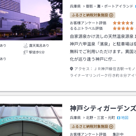
兵庫県
御影・灘・ポートアイランド
ふるさと納税対象施設
お客様アンケート評価
るるぶトラベル評価
自家源泉かけ流しの天然温泉源泉
神戸六甲温泉「濱泉」と駐車場は
あり
露天風呂あり
無料でご利用いただけます。異国
駅徒歩5分
化が巡り逢う神戸に佇…
あり
アクセス：
ＪＲ神戸線住吉駅→モノ
ライナーマリンパーク行き約８分アイ
ター駅下車→徒歩約１分
神戸シティガーデン
地図
兵庫県
北野・三宮・元町
ふるさと納税対象施設
お客様アンケート評価
集計中