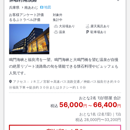
地図
兵庫県
南あわじ
お客様アンケート評価
対象外
るるぶトラベル評価
集計中
大浴場あり
露天風呂あり
温泉
駐車場あり
鳴門海峡と福良湾を一望。鳴門海峡と大鳴門橋を望む温泉が自慢
の絶景リゾート淡路島の旬を堪能できる懐石料理やビュッフェも
人気です。
アクセス：
ＪＲ三ノ宮駅→高速バス淡路交通／神姫バス福良行き約９０
分福良下車→徒歩約３０分またはタクシー約１０分
おとな
2
名
1
泊
1
部屋 合計
56,000
66,400
税込
円
〜
円
おとな1名 (
2
名1室)｜
1
泊
税込
28,000円〜33,200円