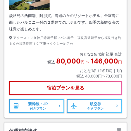
淡路島の西南端、阿那賀。海辺の丘のリゾートホテル。全室海に
面したバルコニー付の２階建てのホテルです。四季の新鮮な海の
味覚が楽しめます。
アクセス：
ＪＲ神戸線舞子駅→バス舞子－福良高速舞子から福良行き約
６０分淡路島南ＩＣ下車→タクシー約７分
おとな
2
名
1
泊
1
部屋 合計
80,000
146,000
税込
円
〜
円
おとな1名 (
2
名1室)｜
1
泊
税込
40,000円〜73,000円
宿泊プランを見る
新幹線・JR
航空券
付きプラン
付きプラン
休暇村南淡路