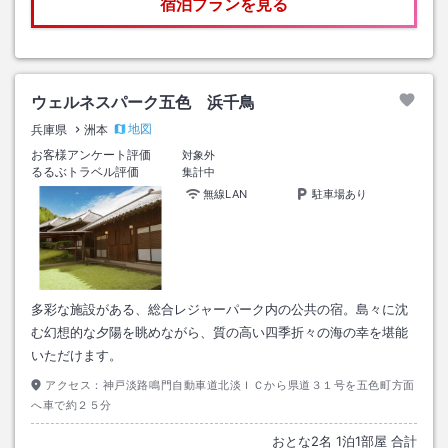
宿泊プランを見る
ウェルネスパーク五色 浜千鳥
地図
兵庫県
洲本
お客様アンケート評価
対象外
るるぶトラベル評価
集計中
無線LAN
駐車場あり
多彩な施設がある、総合レジャーパーク内の公共の宿。島々に沈
む幻想的な夕陽を眺めながら、質の高い四季折々の海の幸を堪能
いただけます。
アクセス：
神戸淡路鳴門自動車道北淡ＩＣから県道３１号を五色町方面
へ車で約２５分
おとな
2
名
1
泊
1
部屋 合計