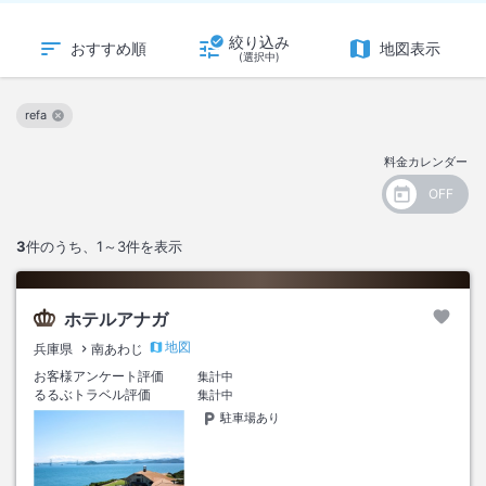
絞り込み
おすすめ順
地図表示
(選択中)
refa
この絞り込み条件を解除
料金カレンダー
3
件のうち、
1～3
件を表示
ホテルアナガ
地図
兵庫県
南あわじ
お客様アンケート評価
集計中
るるぶトラベル評価
集計中
駐車場あり