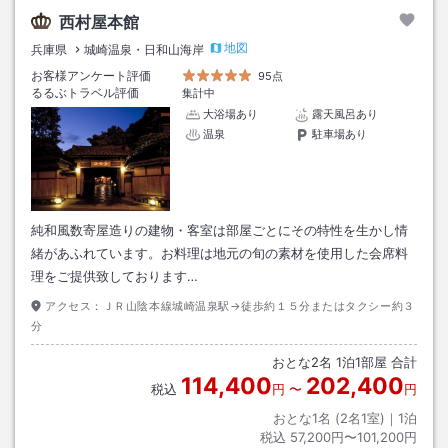
西村屋本館
地図
兵庫県
城崎温泉・日和山海岸
お客様アンケート評価
95点
るるぶトラベル評価
集計中
大浴場あり
露天風呂あり
温泉
駐車場あり
純和風数寄屋造りの建物・客室は部屋ごとにその特性を生かし情
緒があふれています。お料理は地元の旬の素材を使用した会席料
理をご提供致しております…
アクセス：
ＪＲ山陰本線城崎温泉駅→徒歩約１５分またはタクシー約３
分
おとな
2
名
1
泊
1
部屋 合計
114,400
202,400
税込
円
〜
円
おとな1名 (
2
名1室)｜
1
泊
税込
57,200円〜101,200円