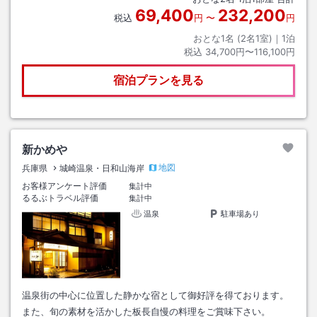
69,400
232,200
税込
円
〜
円
おとな1名 (
2
名1室)｜
1
泊
税込
34,700円〜116,100円
宿泊プランを見る
新かめや
地図
兵庫県
城崎温泉・日和山海岸
お客様アンケート評価
集計中
るるぶトラベル評価
集計中
温泉
駐車場あり
温泉街の中心に位置した静かな宿として御好評を得ております。
また、旬の素材を活かした板長自慢の料理をご賞味下さい。