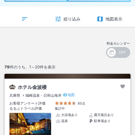
絞り込み
地図表示
料金カレンダー
79
件のうち、
1～20
件を表示
ホテル金波楼
地図
兵庫県
城崎温泉・日和山海岸
お客様アンケート評価
85点
るるぶトラベル評価
集計中
大浴場あり
露天風呂あり
温泉
駐車場あり