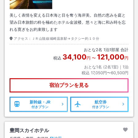
美しく表情を変える日本海と目を奪う海岸美。自然の恵みを庭と
望み日本旅館の粋を極めたホテル金波楼。悠々と海に和み時を忘
れる寛ぎをお約束致します
アクセス：
ＪＲ山陰線城崎温泉駅→タクシー約１０分
おとな
2
名
1
泊
1
部屋 合計
34,100
121,000
税込
円
〜
円
おとな1名 (
2
名1室)｜
1
泊
税込
17,050円〜60,500円
宿泊プランを見る
新幹線・JR
航空券
付きプラン
付きプラン
豊岡スカイホテル