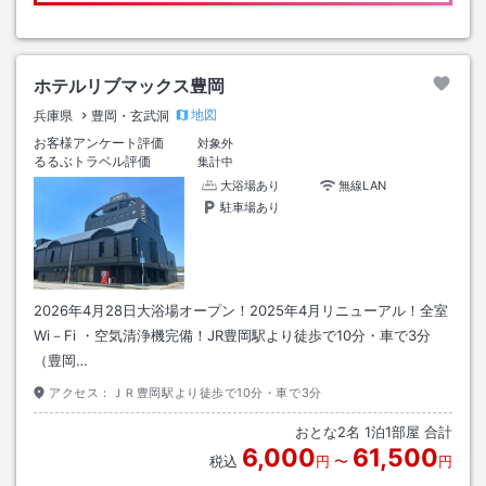
ホテルリブマックス豊岡
地図
兵庫県
豊岡・玄武洞
お客様アンケート評価
対象外
るるぶトラベル評価
集計中
大浴場あり
無線LAN
駐車場あり
2026年4月28日大浴場オープン！2025年4月リニューアル！全室
Wi－Fi ・空気清浄機完備！JR豊岡駅より徒歩で10分・車で3分
（豊岡…
アクセス：
ＪＲ豊岡駅より徒歩で10分・車で3分
おとな
2
名
1
泊
1
部屋 合計
6,000
61,500
税込
円
〜
円