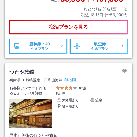
おとな1名 (
2
名1室)｜
1
泊
税込
18,150円〜53,900円
宿泊プランを見る
新幹線・JR
航空券
付きプラン
付きプラン
つたや旅館
地図
兵庫県
城崎温泉・日和山海岸
お客様アンケート評価
82点
るるぶトラベル評価
集計中
大浴場あり
温泉
駐車場あり
歴史と美術の宿つたや旅館