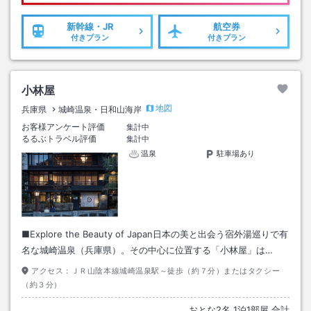
新幹線・JR
航空券
付きプラン
付きプラン
小林屋
地図
兵庫県
城崎温泉・日和山海岸
お客様アンケート評価
集計中
るるぶトラベル評価
集計中
温泉
駐車場あり
■Explore the Beauty of Japan日本の美と出会う宿外湯巡りで有
名な城崎温泉（兵庫県）。その中心に位置する「小林屋」は…
アクセス：
ＪＲ山陰本線城崎温泉駅～徒歩（約７分）またはタクシー
（約３分）
おとな
2
名
1
泊
1
部屋 合計