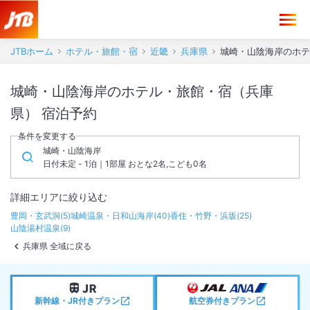
JTBホーム
ホテル・旅館・宿
近畿
兵庫県
城崎・山陰海岸のホテ
城崎・山陰海岸のホテル・旅館・宿（兵庫
県） 宿泊予約
条件を変更する
城崎・山陰海岸
日付未定 - 1泊｜1部屋 おとな2名,こども0名
詳細エリアに絞り込む
豊岡・玄武洞
(
5
)
城崎温泉・日和山海岸
(
40
)
香住・竹野・浜坂
(
25
)
山陰湯村温泉
(
9
)
兵庫県 全域に戻る
新幹線・JR付きプラン
航空券付きプラン