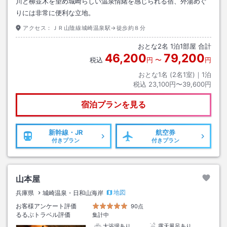
川と柳並木を望め城崎らしい温泉情緒を感じられる宿、外湯めぐ
りには非常に便利な立地。
アクセス：
ＪＲ山陰線城崎温泉駅→徒歩約８分
おとな
2
名
1
泊
1
部屋 合計
46,200
79,200
税込
円
〜
円
おとな1名 (
2
名1室)｜
1
泊
税込
23,100円〜39,600円
宿泊プランを見る
新幹線・JR
航空券
付きプラン
付きプラン
山本屋
地図
兵庫県
城崎温泉・日和山海岸
お客様アンケート評価
90点
るるぶトラベル評価
集計中
大浴場あり
露天風呂あり