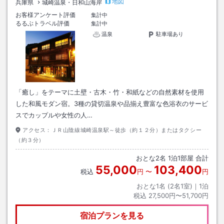
地図
兵庫県
城崎温泉・日和山海岸
お客様アンケート評価
集計中
るるぶトラベル評価
集計中
温泉
駐車場あり
「癒し」をテーマに土壁・古木・竹・和紙などの自然素材を使用
した和風モダン宿。3種の貸切温泉や品揃え豊富な色浴衣のサービ
スでカップルや女性の人…
アクセス：
ＪＲ山陰線城崎温泉駅～徒歩（約１２分）またはタクシー
（約３分）
おとな
2
名
1
泊
1
部屋 合計
55,000
103,400
税込
円
〜
円
おとな1名 (
2
名1室)｜
1
泊
税込
27,500円〜51,700円
宿泊プランを見る