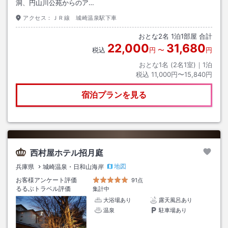
洞、円山川公苑からのア…
アクセス：
ＪＲ線 城崎温泉駅下車
おとな
2
名
1
泊
1
部屋 合計
22,000
31,680
税込
円
〜
円
おとな1名 (
2
名1室)｜
1
泊
税込
11,000円〜15,840円
宿泊プランを見る
西村屋ホテル招月庭
地図
兵庫県
城崎温泉・日和山海岸
お客様アンケート評価
91点
るるぶトラベル評価
集計中
大浴場あり
露天風呂あり
温泉
駐車場あり