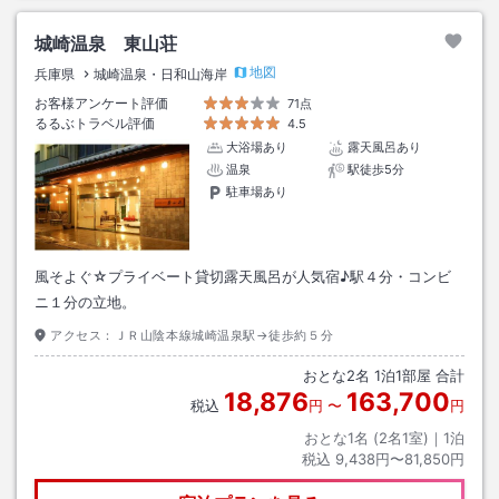
城崎温泉 東山荘
地図
兵庫県
城崎温泉・日和山海岸
お客様アンケート評価
71点
るるぶトラベル評価
4.5
大浴場あり
露天風呂あり
温泉
駅徒歩5分
駐車場あり
風そよぐ☆プライベート貸切露天風呂が人気宿♪駅４分・コンビ
ニ１分の立地。
アクセス：
ＪＲ山陰本線城崎温泉駅→徒歩約５分
おとな
2
名
1
泊
1
部屋 合計
18,876
163,700
税込
円
〜
円
おとな1名 (
2
名1室)｜
1
泊
税込
9,438円〜81,850円