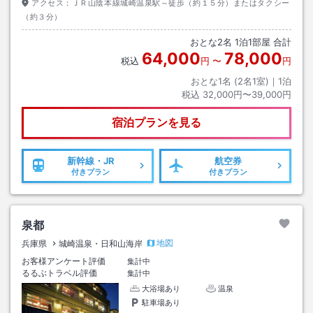
アクセス：
ＪＲ山陰本線城崎温泉駅～徒歩（約１５分）またはタクシー
（約３分）
おとな
2
名
1
泊
1
部屋 合計
64,000
78,000
税込
円
〜
円
おとな1名 (
2
名1室)｜
1
泊
税込
32,000円〜39,000円
宿泊プランを見る
新幹線・JR
航空券
付きプラン
付きプラン
泉都
地図
兵庫県
城崎温泉・日和山海岸
お客様アンケート評価
集計中
るるぶトラベル評価
集計中
大浴場あり
温泉
駐車場あり