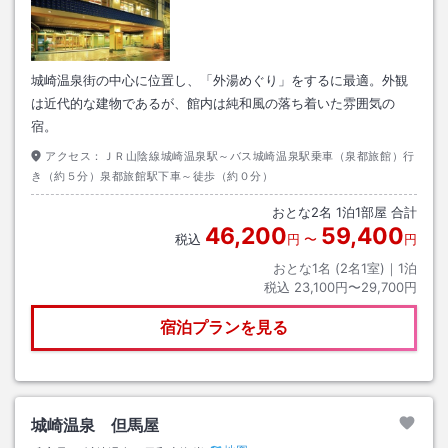
城崎温泉街の中心に位置し、「外湯めぐり」をするに最適。外観
は近代的な建物であるが、館内は純和風の落ち着いた雰囲気の
宿。
アクセス：
ＪＲ山陰線城崎温泉駅～バス城崎温泉駅乗車（泉都旅館）行
き（約５分）泉都旅館駅下車～徒歩（約０分）
おとな
2
名
1
泊
1
部屋 合計
46,200
59,400
税込
円
〜
円
おとな1名 (
2
名1室)｜
1
泊
税込
23,100円〜29,700円
宿泊プランを見る
城崎温泉 但馬屋