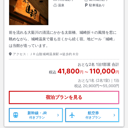
温泉
駐車場あり
前を流れる大谿川の清流にかかる太鼓橋、城崎折々の風情を窓に
眺めながら、城崎温泉で最も古くから続く宿。地ビール「城崎」
は当館が造っています。
アクセス：
ＪＲ山陰城崎温泉駅→徒歩約８分
おとな
2
名
1
泊
1
部屋 合計
41,800
110,000
税込
円
〜
円
おとな1名 (
2
名1室)｜
1
泊
税込
20,900円〜55,000円
宿泊プランを見る
新幹線・JR
航空券
付きプラン
付きプラン