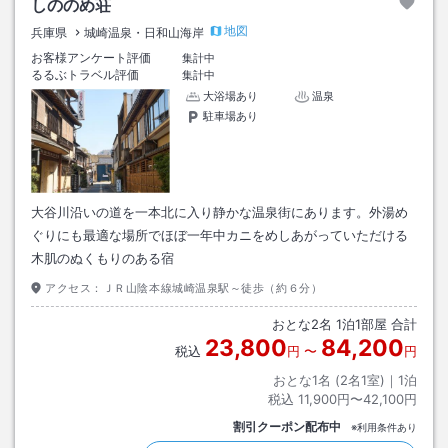
しののめ荘
地図
兵庫県
城崎温泉・日和山海岸
お客様アンケート評価
集計中
るるぶトラベル評価
集計中
大浴場あり
温泉
駐車場あり
大谷川沿いの道を一本北に入り静かな温泉街にあります。外湯め
ぐりにも最適な場所でほぼ一年中カニをめしあがっていただける
木肌のぬくもりのある宿
アクセス：
ＪＲ山陰本線城崎温泉駅～徒歩（約６分）
おとな
2
名
1
泊
1
部屋 合計
23,800
84,200
税込
円
〜
円
おとな1名 (
2
名1室)｜
1
泊
税込
11,900円〜42,100円
割引クーポン配布中
※利用条件あり