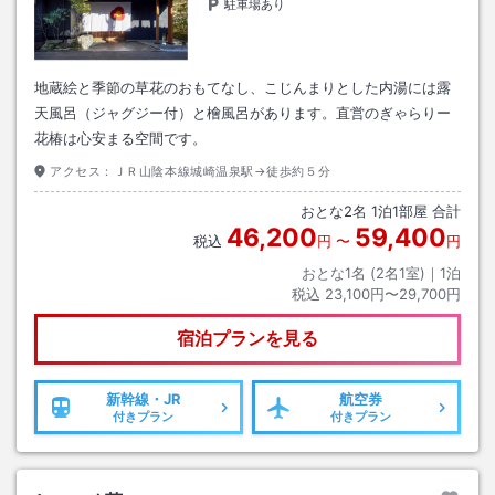
駐車場あり
地蔵絵と季節の草花のおもてなし、こじんまりとした内湯には露
天風呂（ジャグジー付）と檜風呂があります。直営のぎゃらりー
花椿は心安まる空間です。
アクセス：
ＪＲ山陰本線城崎温泉駅→徒歩約５分
おとな
2
名
1
泊
1
部屋 合計
46,200
59,400
税込
円
〜
円
おとな1名 (
2
名1室)｜
1
泊
税込
23,100円〜29,700円
宿泊プランを見る
新幹線・JR
航空券
付きプラン
付きプラン