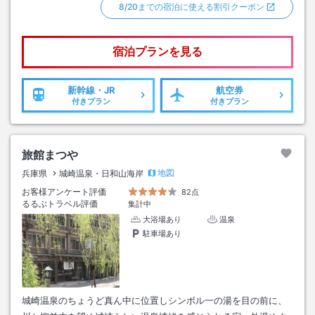
8/20までの宿泊に使える割引クーポン
宿泊プランを見る
新幹線・JR
航空券
付きプラン
付きプラン
旅館まつや
地図
兵庫県
城崎温泉・日和山海岸
お客様アンケート評価
82点
るるぶトラベル評価
集計中
大浴場あり
温泉
駐車場あり
城崎温泉のちょうど真ん中に位置しシンボル一の湯を目の前に、