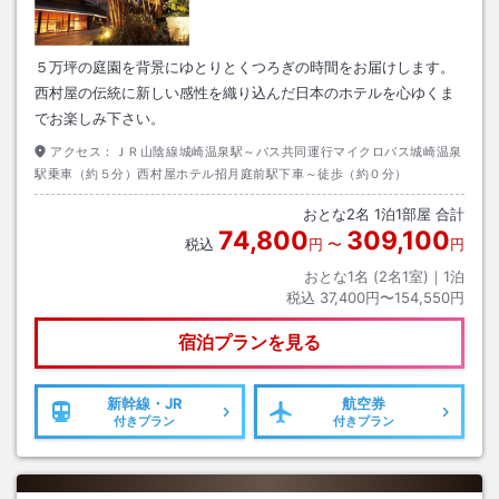
５万坪の庭園を背景にゆとりとくつろぎの時間をお届けします。
西村屋の伝統に新しい感性を織り込んだ日本のホテルを心ゆくま
でお楽しみ下さい。
アクセス：
ＪＲ山陰線城崎温泉駅～バス共同運行マイクロバス城崎温泉
駅乗車（約５分）西村屋ホテル招月庭前駅下車～徒歩（約０分）
おとな
2
名
1
泊
1
部屋 合計
74,800
309,100
税込
円
〜
円
おとな1名 (
2
名1室)｜
1
泊
税込
37,400円〜154,550円
宿泊プランを見る
新幹線・JR
航空券
付きプラン
付きプラン