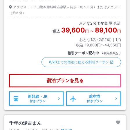
アクセス：
ＪＲ山陰本線城崎温泉駅～徒歩（約１５分）またはタクシー
（約５分）
おとな
2
名
1
泊
1
部屋 合計
39,600
89,100
税込
円
〜
円
おとな1名 (
2
名1室)｜
1
泊
税込
19,800円〜44,550円
割引クーポン配布中
※利用条件あり
8/20までの宿泊に使える割引クーポン
宿泊プランを見る
新幹線・JR
航空券
付きプラン
付きプラン
千年の湯古まん