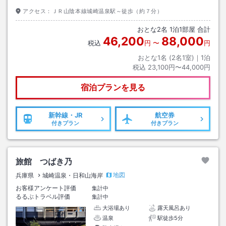
アクセス：
ＪＲ山陰本線城崎温泉駅～徒歩（約７分）
おとな
2
名
1
泊
1
部屋 合計
46,200
88,000
税込
円
〜
円
おとな1名 (
2
名1室)｜
1
泊
税込
23,100円〜44,000円
宿泊プランを見る
新幹線・JR
航空券
付きプラン
付きプラン
旅館 つばき乃
地図
兵庫県
城崎温泉・日和山海岸
お客様アンケート評価
集計中
るるぶトラベル評価
集計中
大浴場あり
露天風呂あり
温泉
駅徒歩5分