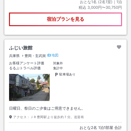
おとな1名 (
2
名1室)｜
1
泊
税込
3,000円〜30,750円
宿泊プランを見る
ふじい旅館
地図
兵庫県
豊岡・玄武洞
お客様アンケート評価
対象外
るるぶトラベル評価
集計中
駐車場あり
日曜日、祭日のご夕食はご用意できません。
アクセス：
ＪＲ豊岡駅より徒歩約７分。送迎有
おとな
2
名
1
泊
1
部屋 合計