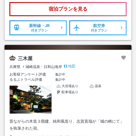
宿泊プランを見る
新幹線・JR
航空券
付きプラン
付きプラン
三木屋
地図
兵庫県
城崎温泉・日和山海岸
お客様アンケート評価
集計中
るるぶトラベル評価
集計中
大浴場あり
温泉
駐車場あり
昔ながらの木造３階建、純和風造り、志賀直哉が「城の崎にて」
を執筆された宿。