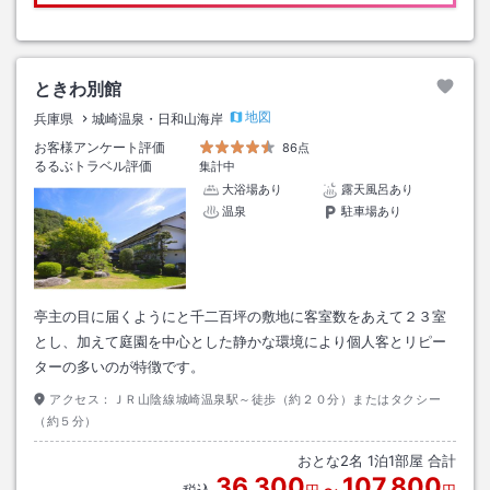
ときわ別館
地図
兵庫県
城崎温泉・日和山海岸
お客様アンケート評価
86点
るるぶトラベル評価
集計中
大浴場あり
露天風呂あり
温泉
駐車場あり
亭主の目に届くようにと千二百坪の敷地に客室数をあえて２３室
とし、加えて庭園を中心とした静かな環境により個人客とリピー
ターの多いのが特徴です。
アクセス：
ＪＲ山陰線城崎温泉駅～徒歩（約２０分）またはタクシー
（約５分）
おとな
2
名
1
泊
1
部屋 合計
36,300
107,800
税込
円
〜
円