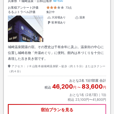
地図
兵庫県
城崎温泉・日和山海岸
お客様アンケート評価
73点
るるぶトラベル評価
集計中
大浴場あり
温泉
駐車場あり
城崎温泉開湯の宿。その歴史は千有余年に及ぶ。温泉街の中心に
位置し城崎名物「外湯めぐり」に便利。館内は木づくりを十分に
表現した古き良き宿です。
アクセス：
ＪＲ山陰本線城崎温泉駅～徒歩（約１５分）またはタクシー
（約４分）
おとな
2
名
1
泊
1
部屋 合計
46,200
83,600
税込
円
〜
円
おとな1名 (
2
名1室)｜
1
泊
税込
23,100円〜41,800円
宿泊プランを見る