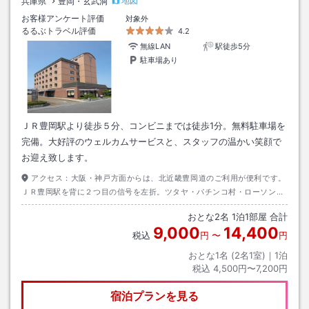
地図
兵庫県
豊岡・玄武洞
お客様アンケート評価
対象外
るるぶトラベル評価
4.2
無線LAN
駅徒歩5分
駐車場あり
ＪＲ豊岡駅より徒歩５分、コンビニまでは徒歩1分。無料駐車場を
完備。大好評のウェルカムサービスと、スタッフの温かい笑顔で
お迎え致します。
アクセス：
大阪・神戸方面からは、北近畿豊岡道のご利用が便利です。
ＪＲ豊岡駅を背に２つ目の信号を左折。ツタヤ・パチンコ村・ローソンさ
んのある信号を右折していただきましたら、豊岡スカイホテルがございま
おとな
2
名
1
泊
1
部屋 合計
す。
9,000
14,400
税込
円
〜
円
おとな1名 (
2
名1室)｜
1
泊
税込
4,500円〜7,200円
宿泊プランを見る