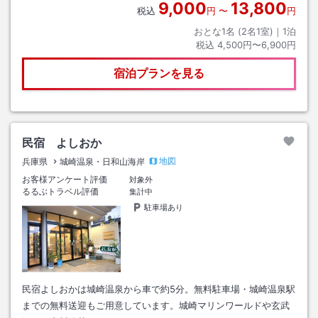
9,000
13,800
税込
円
〜
円
おとな1名 (
2
名1室)｜
1
泊
税込
4,500円〜6,900円
宿泊プランを見る
民宿 よしおか
地図
兵庫県
城崎温泉・日和山海岸
お客様アンケート評価
対象外
るるぶトラベル評価
集計中
駐車場あり
民宿よしおかは城崎温泉から車で約5分。無料駐車場・城崎温泉駅
までの無料送迎もご用意しています。城崎マリンワールドや玄武