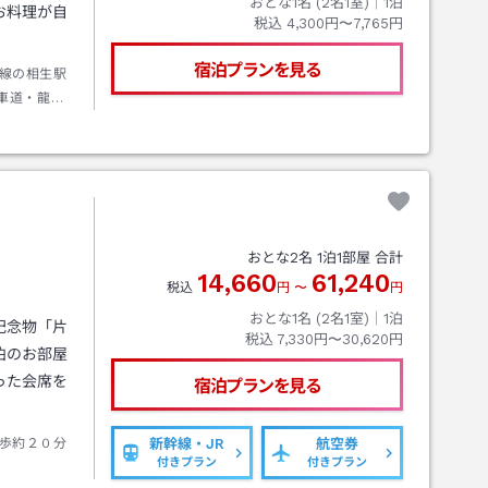
おとな1名 (
2
名1室)｜
1
泊
お料理が自
税込
4,300円〜7,765円
宿泊プランを見る
線の相生駅
車道・龍野
分、県道１
双葉２丁
おとな
2
名
1
泊
1
部屋 合計
14,660
61,240
税込
円
〜
円
おとな1名 (
2
名1室)｜
1
泊
記念物「片
税込
7,330円〜30,620円
泊のお部屋
った会席を
宿泊プランを見る
歩約２０分
新幹線・JR
航空券
付きプラン
付きプラン