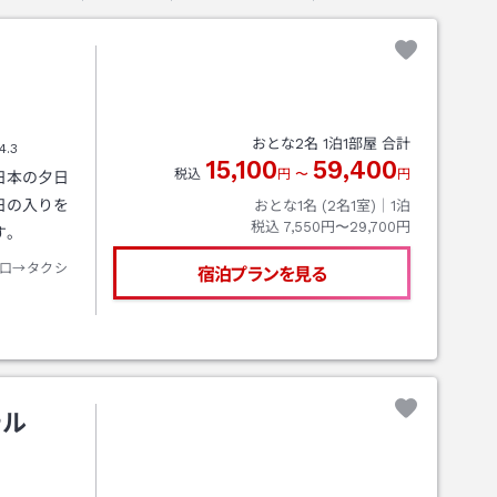
おとな
2
名
1
泊
1
部屋 合計
4.3
15,100
59,400
税込
円
〜
円
日本の夕日
日の入りを
おとな1名 (
2
名1室)｜
1
泊
税込
7,550円〜29,700円
す。
口→タクシ
宿泊プランを見る
テル