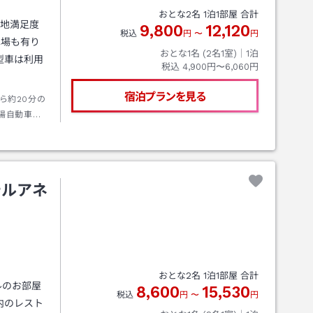
おとな
2
名
1
泊
1
部屋 合計
立地満足度
9,800
12,120
税込
円
〜
円
車場も有り
おとな1名 (
2
名1室)｜
1
泊
型車は利用
税込
4,900円〜6,060円
宿泊プランを見る
ら約20分の
陽自動車
西へ約５
分、『双葉
テルアネ
おとな
2
名
1
泊
1
部屋 合計
ルのお部屋
8,600
15,530
税込
円
〜
円
内のレスト