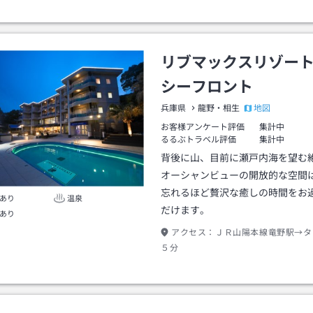
リブマックスリゾー
シーフロント
地図
兵庫県
龍野・相生
お客様アンケート評価
集計中
るるぶトラベル評価
集計中
背後に山、目前に瀬戸内海を望む
オーシャンビューの開放的な空間
忘れるほど贅沢な癒しの時間をお
あり
温泉
だけます。
あり
アクセス：
ＪＲ山陽本線竜野駅→タ
５分