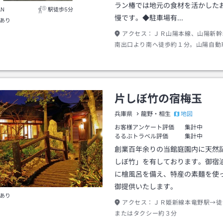
ラン椿では地元の食材を活かした
AN
駅徒歩5分
慢です。◆駐車場有…
あり
アクセス：
ＪＲ山陽本線、山陽新幹
南出口より南へ徒歩約１分。山陽自動
西ＩＣより国道２号線を車で西へ約５
２１号線へ入り相生市内へ約１分、『
目』の信号を右へ約３分。
片しぼ竹の宿梅玉
地図
兵庫県
龍野・相生
お客様アンケート評価
集計中
るるぶトラベル評価
集計中
創業百年余りの当館庭園内に天然
しぼ竹」を有しております。御宿
に檜風呂を備え、特産の素麺を使
御提供いたします。
あり
アクセス：
ＪＲ姫新線本竜野駅→徒
またはタクシー約３分