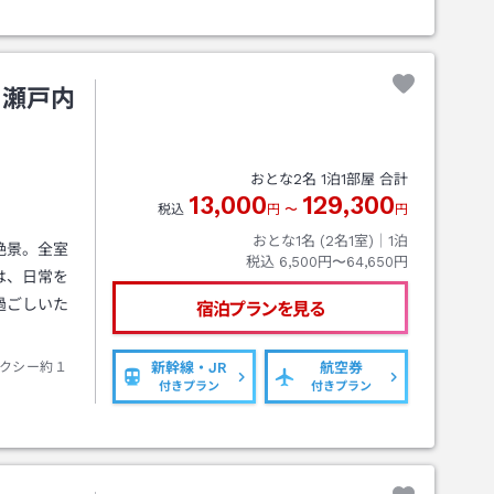
ト瀬戸内
おとな
2
名
1
泊
1
部屋 合計
13,000
129,300
税込
円
〜
円
おとな1名 (
2
名1室)｜
1
泊
絶景。全室
税込
6,500円〜64,650円
は、日常を
過ごしいた
宿泊プランを見る
クシー約１
新幹線・JR
航空券
付きプラン
付きプラン