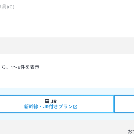
庫県)
(
0
)
うち、
1～6
件を表示
新幹線・JR付きプラン
お