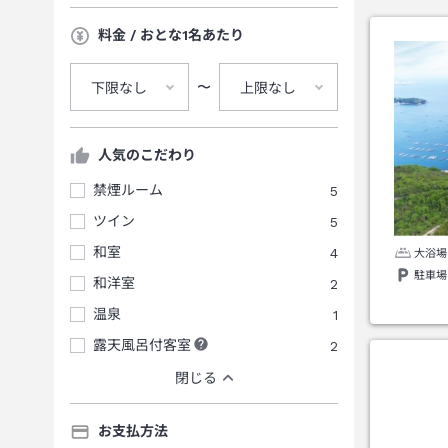
料金 / おとな1名あたり
〜
下限なし
上限なし
人気のこだわり
禁煙ルーム
5
ツイン
5
和室
4
大浴場
駐車場
和洋室
2
温泉
1
露天風呂付客室
2
閉じる
お支払方法