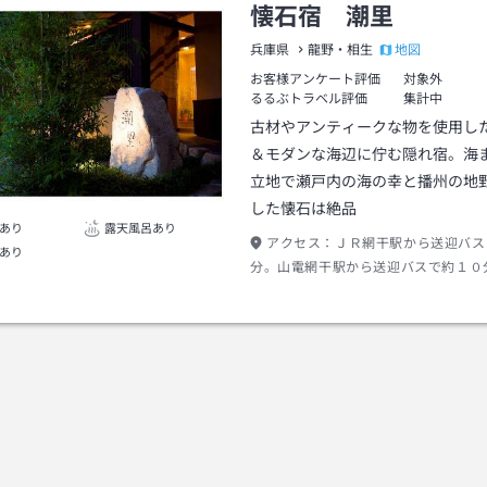
懐石宿 潮里
地図
兵庫県
龍野・相生
お客様アンケート評価
対象外
るるぶトラベル評価
集計中
古材やアンティークな物を使用し
＆モダンな海辺に佇む隠れ宿。海
立地で瀬戸内の海の幸と播州の地
した懐石は絶品
あり
露天風呂あり
アクセス：
ＪＲ網干駅から送迎バス
あり
分。山電網干駅から送迎バスで約１０
場合、山陽自動車道 南へ約２０分、
ス中地インターより西へ約２０分。