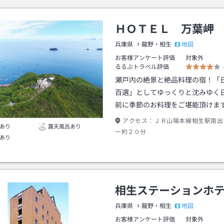
ＨＯＴＥＬ 万葉岬
地図
兵庫県
龍野・相生
お客様アンケート評価
対象外
るるぶトラベル評価
瀬戸内の絶景と絶品料理の宿！「
百選」としてゆっくりと沈みゆく
前に季節のお料理をご堪能頂けま
アクセス：
ＪＲ山陽本線相生駅南出
あり
露天風呂あり
ー約２０分
あり
相生ステーションホ
地図
兵庫県
龍野・相生
お客様アンケート評価
対象外