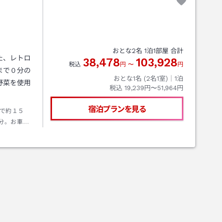
おとな
2
名
1
泊
1
部屋 合計
た、レトロ
38,478
103,928
税込
円
〜
円
まで０分の
おとな1名 (
2
名1室)｜
1
泊
野菜を使用
税込
19,239円〜51,964円
宿泊プランを見る
で約１５
分。お車の
姫路バイパ