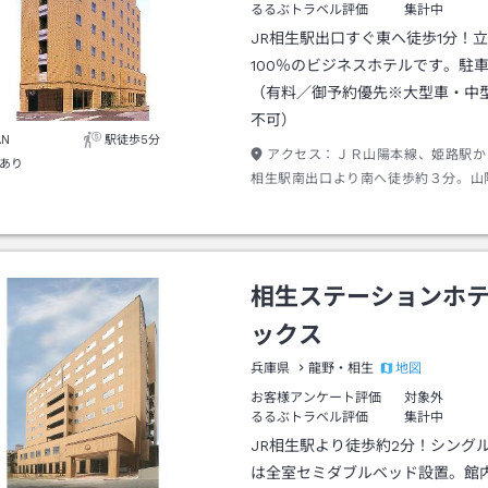
るるぶトラベル評価
集計中
JR相生駅出口すぐ東へ徒歩1分！
100％のビジネスホテルです。駐
（有料／御予約優先※大型車・中
不可）
AN
駅徒歩5分
アクセス：
ＪＲ山陽本線、姫路駅か
あり
相生駅南出口より南へ徒歩約３分。山
道・龍野西ＩＣより国道２号線を車で
分、県道１２１号線を相生市内へ約１
２』の信号を右へ約３分。
相生ステーションホ
ックス
地図
兵庫県
龍野・相生
お客様アンケート評価
対象外
るるぶトラベル評価
集計中
JR相生駅より徒歩約2分！シング
は全室セミダブルベッド設置。館