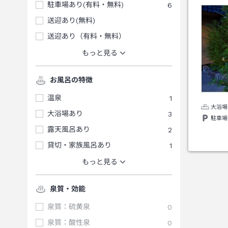
駐車場あり(有料・無料)
6
送迎あり(無料)
送迎あり（有料・無料）
もっと見る
お風呂の特徴
温泉
1
大浴場
大浴場あり
3
駐車場
露天風呂あり
2
貸切・家族風呂あり
1
もっと見る
泉質・効能
泉質：硫黄泉
0
泉質：酸性泉
0