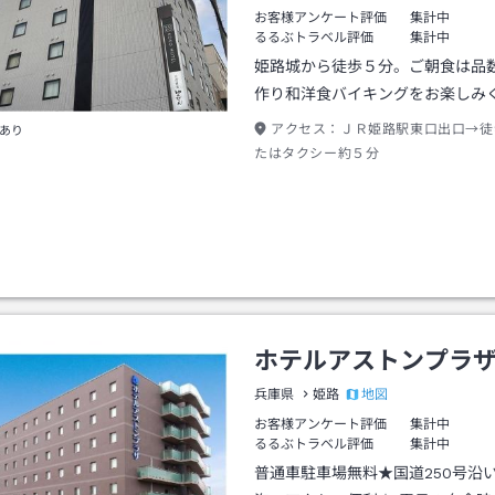
お客様アンケート評価
集計中
るるぶトラベル評価
集計中
姫路城から徒歩５分。ご朝食は品
作り和洋食バイキングをお楽しみ
アクセス：
ＪＲ姫路駅東口出口→徒
あり
たはタクシー約５分
ホテルアストンプラ
地図
兵庫県
姫路
お客様アンケート評価
集計中
るるぶトラベル評価
集計中
普通車駐車場無料★国道250号沿