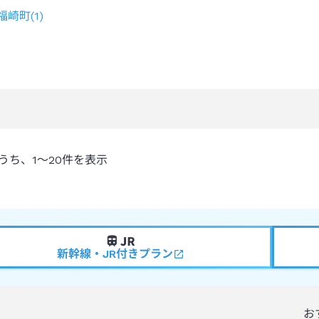
福崎町
(
1
)
うち、
1～20
件を表示
新幹線・JR付きプラン
お