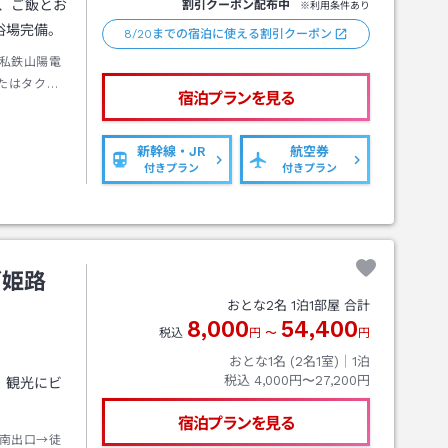
、ご飯とお
割引クーポン配布中
※利用条件あり
浴場完備。
8/20までの宿泊に使える割引クーポン
私鉄山陽電
たはタクシ
宿泊プランを見る
新幹線・JR
航空券
付きプラン
付きプラン
ズ姫路
おとな
2
名
1
泊
1
部屋 合計
8,000
54,400
税込
円
〜
円
おとな1名 (
2
名1室)｜
1
泊
税込
4,000円〜27,200円
、観光にビ
宿泊プランを見る
南出口→徒