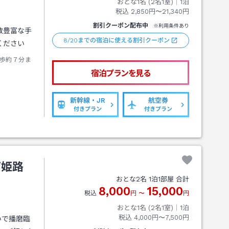
おとな1名 (
2
名1室)｜
1
泊
税込
2,850円〜21,340円
割引クーポン配布中
※利用条件あり
数豊富な手
8/20までの宿泊に使える割引クーポン
ください
歩約７分ま
宿泊プランを見る
新幹線・JR
航空券
付きプラン
付きプラン
ザ姫路
おとな
2
名
1
泊
1
部屋 合計
8,000
15,000
税込
円
〜
円
おとな1名 (
2
名1室)｜
1
泊
税込
4,000円〜7,500円
いで播磨臨