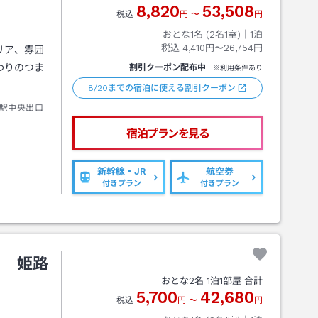
8,820
53,508
税込
円
〜
円
おとな1名 (
2
名1室)｜
1
泊
税込
4,410円〜26,754円
リア、雰囲
わりのつま
割引クーポン配布中
※利用条件あり
8/20までの宿泊に使える割引クーポン
駅中央出口
宿泊プランを見る
新幹線・JR
航空券
付きプラン
付きプラン
Ｌ 姫路
おとな
2
名
1
泊
1
部屋 合計
5,700
42,680
税込
円
〜
円