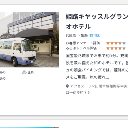
姫路キヤッスルグラ
オホテル
地図
兵庫県
姫路
お客様アンケート評価
るるぶトラベル評価
国宝姫路城までお車で約9分。充
設を兼ね備えた和のホテルです。
ュの朝食バイキングでは、姫路の
あり
温泉
メをご用意。旅の疲れ…
あり
アクセス：
ＪＲ山陽本線姫路駅中央
口→徒歩約７分