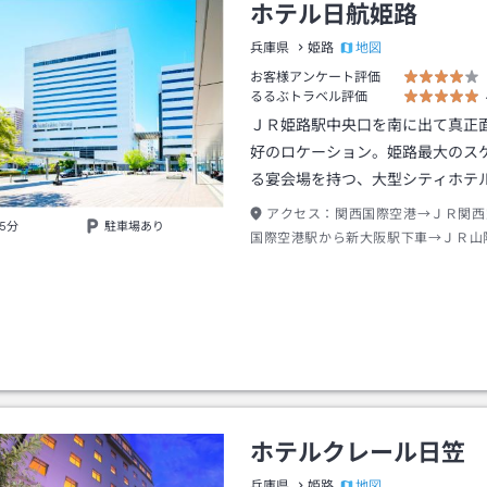
ホテル日航姫路
地図
兵庫県
姫路
お客様アンケート評価
るるぶトラベル評価
ＪＲ姫路駅中央口を南に出て真正
好のロケーション。姫路最大のス
る宴会場を持つ、大型シティホテ
アクセス：
関西国際空港→ＪＲ関西
5分
駐車場あり
国際空港駅から新大阪駅下車→ＪＲ山
駅下車→姫路駅中央改札口を出て南徒
ホテルクレール日笠
地図
兵庫県
姫路