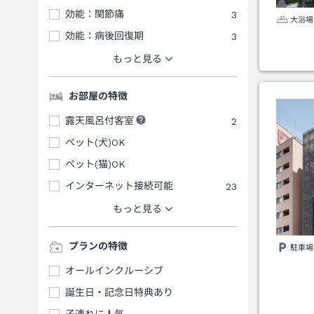
効能：関節痛
3
大浴場
効能：病後回復期
3
もっと見る
お部屋の特徴
露天風呂付客室
2
ペット(犬)OK
ペット(猫)OK
インターネット接続可能
23
もっと見る
プランの特徴
駐車場
オールインクルーシブ
誕生日・記念日特典あり