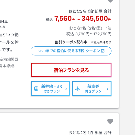
おとな
2
名
1
泊
1
部屋 合計
7,560
345,500
税込
円
〜
円
84点
4.8
おとな1名 (
2
名1室)｜
1
泊
税込
3,780円〜172,750円
面という絶
ケールを誇
割引クーポン配布中
※利用条件あり
ルです。
8/20までの宿泊に使える割引クーポン
空港線関西
陽本線姫路
宿泊プランを見る
歩約１分
新幹線・JR
航空券
付きプラン
付きプラン
おとな
2
名
1
泊
1
部屋 合計