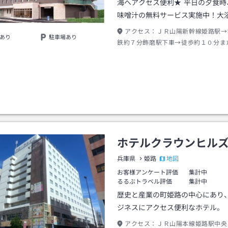
海へアクセス便利★ 平日の夕食時
味噌汁の無料サービス実施中！大
アクセス：
ＪＲ山陽新幹線姫路駅→
あり
駐車場あり
鉄約７分飾磨駅下車→徒歩約１０分ま
ー約５分
ホテルクラウンヒル
地図
兵庫県
姫路
お客様アンケート評価
集計中
るるぶトラベル評価
集計中
歴史と産業の町姫路の中心にあり
ジネスにアクセス便利なホテル。
アクセス：
ＪＲ山陽本線姫路駅中央