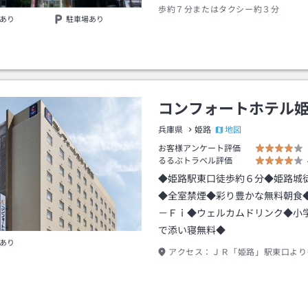
歩約７分またはタクシー約３分
あり
駐車場あり
コンフォートホテル
地図
兵庫県
姫路
お客様アンケート評価
るるぶトラベル評価
◆姫路駅東口徒歩約６分◆姫路城
◆全室禁煙◆彩り豊かな無料朝食
－Ｆｉ◆ウェルカムドリンク◆小
で添い寝無料◆
あり
アクセス：
ＪＲ「姫路」駅東口より