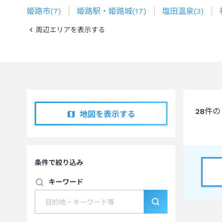
姫路市
(
7
)
姫路駅・姫路城
(
17
)
塩田温泉
(
3
)
周辺エリアを表示する
28
件の
地図を表示する
条件で絞り込み
キーワード