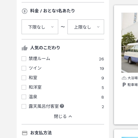
料金 / おとな1名あたり
〜
下限なし
上限なし
人気のこだわり
禁煙ルーム
26
ツイン
19
和室
9
大浴場
駐車場
和洋室
5
温泉
8
露天風呂付客室
2
閉じる
お支払方法