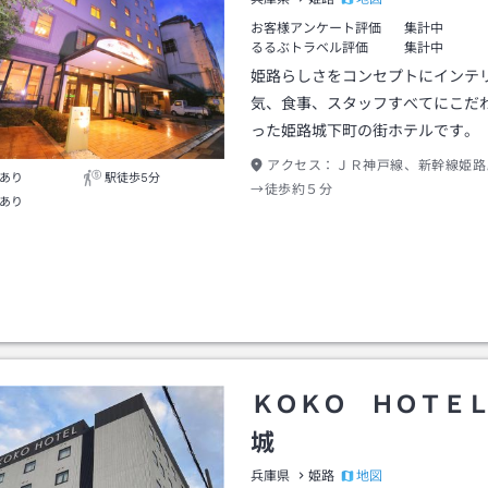
お客様アンケート評価
集計中
るるぶトラベル評価
集計中
姫路らしさをコンセプトにインテ
気、食事、スタッフすべてにこだ
った姫路城下町の街ホテルです。
アクセス：
ＪＲ神戸線、新幹線姫路
あり
駅徒歩5分
→徒歩約５分
あり
ＫＯＫＯ ＨＯＴＥ
城
地図
兵庫県
姫路