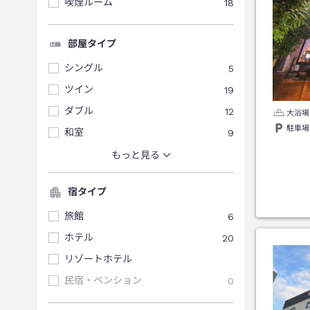
喫煙ルーム
18
部屋タイプ
シングル
5
ツイン
19
ダブル
12
大浴場
駐車場
和室
9
もっと見る
宿タイプ
旅館
6
ホテル
20
リゾートホテル
民宿・ペンション
0