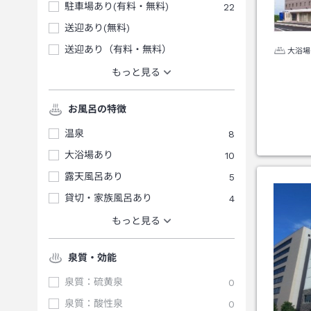
駐車場あり(有料・無料)
22
送迎あり(無料)
送迎あり（有料・無料）
大浴場
もっと見る
お風呂の特徴
温泉
8
大浴場あり
10
露天風呂あり
5
貸切・家族風呂あり
4
もっと見る
泉質・効能
泉質：硫黄泉
0
泉質：酸性泉
0