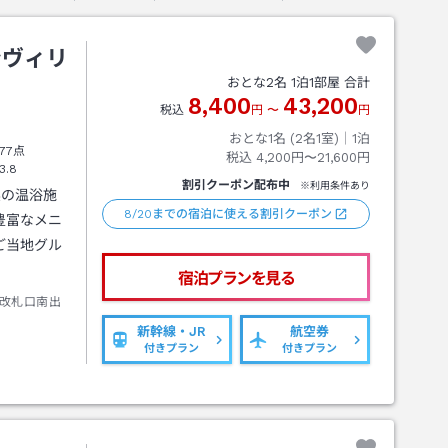
ンヴィリ
おとな
2
名
1
泊
1
部屋 合計
8,400
43,200
税込
円
〜
円
おとな1名 (
2
名1室)｜
1
泊
77点
税込
4,200円〜21,600円
3.8
割引クーポン配布中
※利用条件あり
実の温浴施
8/20までの宿泊に使える割引クーポン
豊富なメニ
ご当地グル
宿泊プランを見る
改札口南出
新幹線・JR
航空券
付きプラン
付きプラン