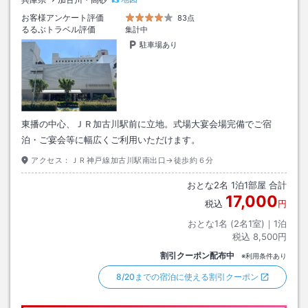
お客様アンケート評価
83点
るるぶトラベル評価
集計中
駐車場あり
東播の中心、ＪＲ加古川駅前に立地。式場大宴会場完備でご宿
泊・ご宴会等に幅広くご利用いただけます。
アクセス：
ＪＲ神戸線加古川駅南出口→徒歩約６分
おとな
2
名
1
泊
1
部屋 合計
17,000
税込
円
おとな1名 (
2
名1室)｜
1
泊
税込
8,500円
割引クーポン配布中
※利用条件あり
8/20までの宿泊に使える割引クーポン