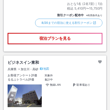
おとな1名 (
2
名1室)｜
1
泊
税込
5,410円〜15,750円
割引クーポン配布中
※利用条件あり
8/20までの宿泊に使える割引クーポン
宿泊プランを見る
ビジネスイン東和
地図
兵庫県
加古川・高砂
お客様アンケート評価
対象外
るるぶトラベル評価
集計中
無線LAN
駐車場あり