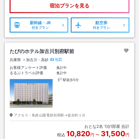
宿泊プランを見る
新幹線・JR
航空券
付きプラン
付きプラン
たびのホテル加古川別府駅前
地図
兵庫県
加古川・高砂
お客様アンケート評価
集計中
るるぶトラベル評価
集計中
駅徒歩5分
アクセス：
私鉄山陽電鉄別府駅→徒歩約１分
おとな
2
名
1
泊
1
部屋 合計
10,820
31,500
税込
円
〜
円