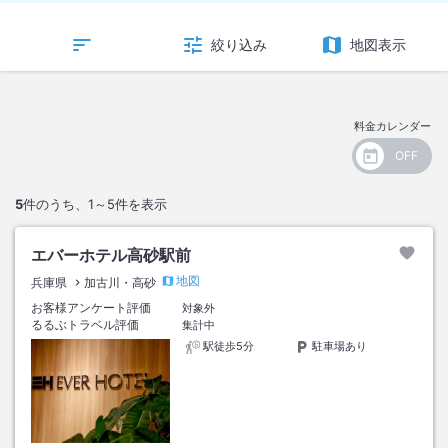
絞り込み
地図表示
料金カレンダー
5
件のうち、
1～5
件を表示
エバーホテル高砂駅前
地図
兵庫県
加古川・高砂
お客様アンケート評価
対象外
るるぶトラベル評価
集計中
駅徒歩5分
駐車場あり