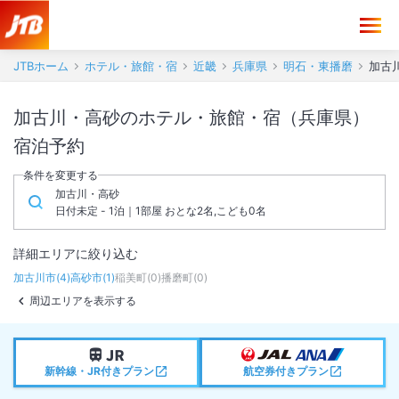
JTBホーム
ホテル・旅館・宿
近畿
兵庫県
明石・東播磨
加古
加古川・高砂のホテル・旅館・宿（兵庫県）
宿泊予約
条件を変更する
加古川・高砂
日付未定 - 1泊｜1部屋 おとな2名,こども0名
詳細エリアに絞り込む
加古川市
(
4
)
高砂市
(
1
)
稲美町
(
0
)
播磨町
(
0
)
周辺エリアを表示する
新幹線・JR付きプラン
航空券付きプラン