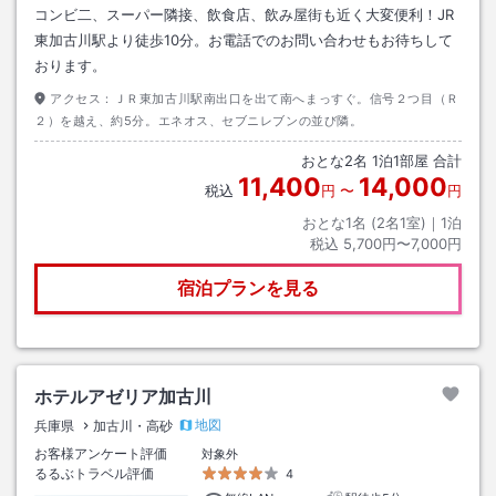
コンビ二、スーパー隣接、飲食店、飲み屋街も近く大変便利！JR
東加古川駅より徒歩10分。お電話でのお問い合わせもお待ちして
おります。
アクセス：
ＪＲ東加古川駅南出口を出て南へまっすぐ。信号２つ目（Ｒ
２）を越え、約5分。エネオス、セブニレブンの並び隣。
おとな
2
名
1
泊
1
部屋 合計
11,400
14,000
税込
円
〜
円
おとな1名 (
2
名1室)｜
1
泊
税込
5,700円〜7,000円
宿泊プランを見る
ホテルアゼリア加古川
地図
兵庫県
加古川・高砂
お客様アンケート評価
対象外
るるぶトラベル評価
4