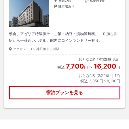
無線LAN
駅徒歩5分
駐車場あり
朝食、アゼリア特製豚汁・ご飯・納豆・漬物等無料。ＪＲ加古川
駅から一番近いホテル。館内にコインランドリー有り。
アクセス：
ＪＲ神戸線加古川駅
おとな
2
名
1
泊
1
部屋 合計
7,700
16,200
税込
円
〜
円
おとな1名 (
2
名1室)｜
1
泊
税込
3,850円〜8,100円
宿泊プランを見る