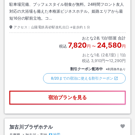
駐車場完備、ブッフェスタイル朝食が無料。24時間フロント友人
対応の大浴場も備えた本格派ビジネスホテル。姫路エリアから最
短16分の駅前立地。コ…
アクセス：
山陽電鉄高砂駅改札出口→徒歩約１分
おとな
2
名
1
泊
1
部屋 合計
7,820
24,580
税込
円
〜
円
おとな1名 (
2
名1室)｜
1
泊
税込
3,910円〜12,290円
割引クーポン配布中
※利用条件あり
8/20までの宿泊に使える割引クーポン
宿泊プランを見る
加古川プラザホテル
地図
兵庫県
加古川・高砂